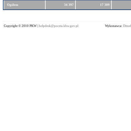
Ogółem
34 397
17 309
Copyright © 2010 PKW |
helpdesk@poczta.kbw.gov.pl
Wykonawca:
Dituel