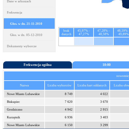
Dane w arkuszach
Frekwencja
Głos. w dn. 21-11-2010
brak
45,97% -
47,28% -
48,59% 
danych
47,27%
48,58%
49,89%
Głos. w dn. 05-12-2010
Dokumenty wyborcze
Frekwencja ogólna
10:00
nowomiej
Nazwa
Liczba wyborców
Liczba kart oddanych
Liczba ob
Nowe Miasto Lubawskie
8 749
4 022
Biskupiec
7 620
3 670
Grodziczno
4 942
2 915
Kurzętnik
6 936
3 403
Nowe Miasto Lubawskie
6 150
3 299