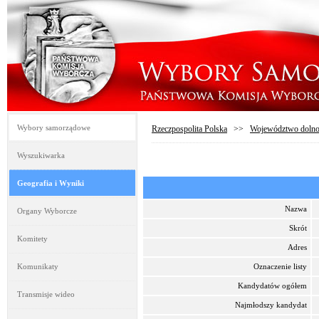
Wybory samorządowe
Rzeczpospolita Polska
>>
Województwo dolno
Wyszukiwarka
Geografia i Wyniki
Nazwa
Organy Wyborcze
Skrót
Komitety
Adres
Komunikaty
Oznaczenie listy
Kandydatów ogółem
Transmisje wideo
Najmłodszy kandydat