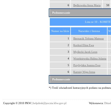
6
Będkowska Anna Maria
59
Podsumowanie
Lista nr 10 - KOM
Numer na liście
Nazwisko i Imiona
W
1
Biernacik Tobiasz Mateusz
2
Korkuś Eliza Ewa
3
Myślecki Jacek Leon
4
Wrześniewska Halina Jolanta
5
Przybylska Joanna Ewa
6
Karniej Wiga Irena
Podsumowanie
*) Treść oświadczeń lustracyjnych podano na podstawi
Copyright © 2010 PKW |
helpdesk@poczta.kbw.gov.pl
Wykonawca:
Dituel