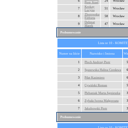
6
24
Wrocław
Piotr Józef
Krokay
7
51
Wrocław
Lucyna
Zborowska
8
58
Wrocław
Elżbieta
Delimat
9
47
Wrocław
Marek
Podsumowanie
Lista nr 10 - KOM
Numer na liście
Nazwisko i Imiona
Wi
1
Ploch Andrzej Piotr
2
Spasowska Halina Czesława
3
Piłat Kazimierz
4
Cywiński Roman
5
Plebaniak Marta Agnieszka
6
Zybała Iwona Małgorzata
7
Jakubowski Piotr
Podsumowanie
Lista nr 10 - KOM