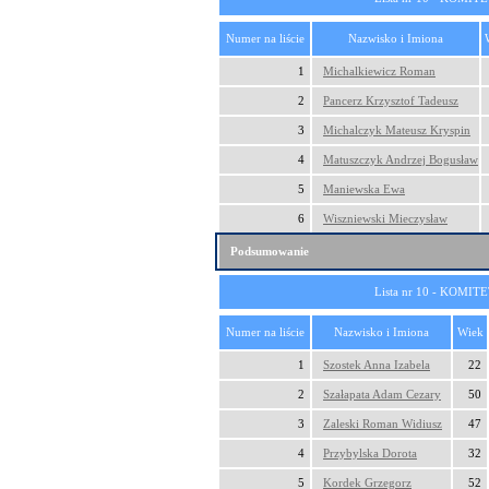
Numer na liście
Nazwisko i Imiona
1
Michalkiewicz Roman
2
Pancerz Krzysztof Tadeusz
3
Michalczyk Mateusz Kryspin
4
Matuszczyk Andrzej Bogusław
5
Maniewska Ewa
6
Wiszniewski Mieczysław
Podsumowanie
Lista nr 10 - KOM
Numer na liście
Nazwisko i Imiona
Wiek
1
Szostek Anna Izabela
22
2
Szałapata Adam Cezary
50
3
Zaleski Roman Widiusz
47
4
Przybylska Dorota
32
5
Kordek Grzegorz
52