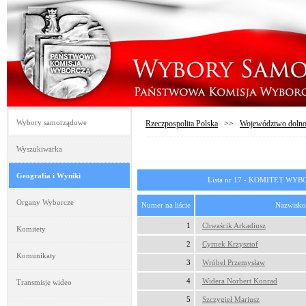
Wybory samorządowe
Rzeczpospolita Polska
>>
Województwo dolno
Wyszukiwarka
Geografia i Wyniki
Lista nr 17 - KOMITET 
Organy Wyborcze
Numer na liście
Nazwisko
1
Chwaścik Arkadiusz
Komitety
2
Cyrnek Krzysztof
Komunikaty
3
Wróbel Przemysław
4
Widera Norbert Konrad
Transmisje wideo
5
Szczygieł Mariusz