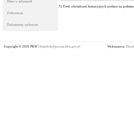
Dane w arkuszach
*) Treść oświadczeń lustracyjnych podano na podstawi
Frekwencja
Dokumenty wyborcze
Copyright © 2010 PKW |
helpdesk@poczta.kbw.gov.pl
Wykonawca:
Dituel