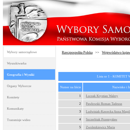
Wybory samorządowe
Rzeczpospolita Polska
>>
Województwo kujaw
Wyszukiwarka
Geografia i Wyniki
Lista nr 1 - KOMIT
Organy Wyborcze
Numer na liście
Nazwisko i I
1
Łuczak Krystian Walery
Komitety
2
Pawłowski Roman Tadeusz
Komunikaty
3
Ludwisiak-Kawecka Anna Magd
4
Szczerbiak Przemysław
Transmisje wideo
5
Zwolenkiewicz Maria