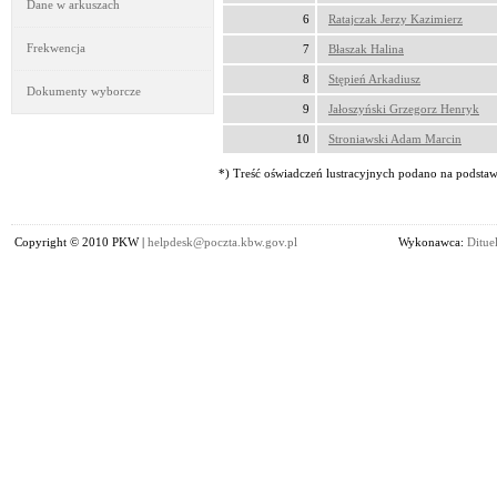
Dane w arkuszach
6
Ratajczak Jerzy Kazimierz
Frekwencja
7
Błaszak Halina
8
Stępień Arkadiusz
Dokumenty wyborcze
9
Jałoszyński Grzegorz Henryk
10
Stroniawski Adam Marcin
*) Treść oświadczeń lustracyjnych podano na podstawi
Copyright © 2010 PKW |
helpdesk@poczta.kbw.gov.pl
Wykonawca:
Dituel