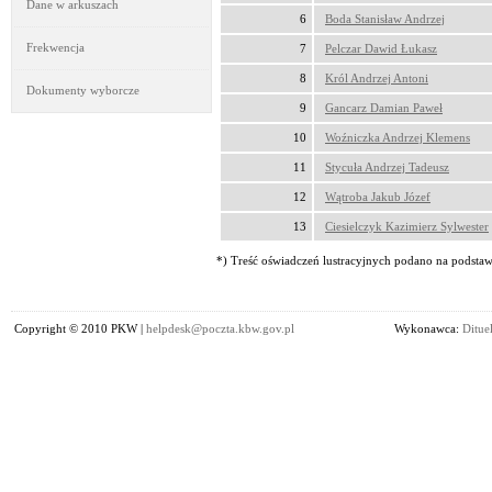
Dane w arkuszach
6
Boda Stanisław Andrzej
Frekwencja
7
Pelczar Dawid Łukasz
8
Król Andrzej Antoni
Dokumenty wyborcze
9
Gancarz Damian Paweł
10
Woźniczka Andrzej Klemens
11
Stycuła Andrzej Tadeusz
12
Wątroba Jakub Józef
13
Ciesielczyk Kazimierz Sylwester
*) Treść oświadczeń lustracyjnych podano na podstawi
Copyright © 2010 PKW |
helpdesk@poczta.kbw.gov.pl
Wykonawca:
Dituel