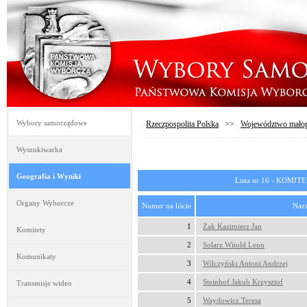
Wybory samorządowe
Rzeczpospolita Polska
>>
Województwo małop
Wyszukiwarka
Geografia i Wyniki
Lista nr 16 - KO
Organy Wyborcze
Numer na liście
Nazw
1
Żak Kazimierz Jan
Komitety
2
Solarz Witold Leon
Komunikaty
3
Wilczyński Antoni Andrzej
4
Steinhof Jakub Krzysztof
Transmisje wideo
5
Waydowicz Teresa