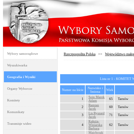
Wybory samorządowe
Rzeczpospolita Polska
>>
Województwo małop
Wyszukiwarka
Geografia i Wyniki
Lista nr 1 - KOMIT
Nazwisko i
Organy Wyborcze
Numer na liście
Wiek
Imiona
Soin Marek
1
65
Tarnów
Komitety
Adam
Ramian
2
60
Tarnów
Jacek
Komunikaty
Lis Ryszard
3
71
Tarnów
Jacek
Kałuża-
Transmisje wideo
4
Winiarska
62
Tarnów
Barbara
Majchrzak