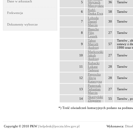
Dane w arkuszach
5
Wojciech
36
Tarnów
Mieczysław
Kuhl-
6
58
Tarnów
Frekwencja
Dutka Ewa
Łoboda
7
Daniel
30
Tarnów
Dokumenty wyborcze
Marcin
Bianche
8
Filip
27
Tarnów
Leszek
Tabor
Tarnów , zł
9
Marceli
57
ustawy z dn
Andrzej
1990 oraz t
Markowski
10
Jakub
27
Tarnów
Andrzej
Kubacki
11
Łukasz
28
Tarnów
Tadeusz
Paprocka
12
Alicja
28
Tarnów
Katarzyna
Pasternak
13
Sebastian
27
Tarnów
Marcin
Skarżyński
14
55
Tarnów , p
Zbigniew
*) Treść oświadczeń lustracyjnych podano na podstawi
Copyright © 2010 PKW |
helpdesk@poczta.kbw.gov.pl
Wykonawca:
Dituel