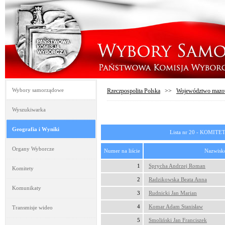
Wybory samorządowe
Rzeczpospolita Polska
>>
Województwo mazo
Wyszukiwarka
Geografia i Wyniki
Lista nr 20 - KOM
Organy Wyborcze
Numer na liście
Nazwisko
1
Sprycha Andrzej Roman
Komitety
2
Radzikowska Beata Anna
Komunikaty
3
Rudnicki Jan Marian
4
Komar Adam Stanisław
Transmisje wideo
5
Smoliński Jan Franciszek