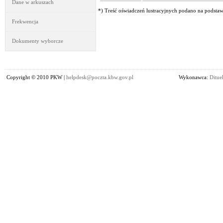
Dane w arkuszach
*) Treść oświadczeń lustracyjnych podano na podstawi
Frekwencja
Dokumenty wyborcze
Copyright © 2010 PKW |
helpdesk@poczta.kbw.gov.pl
Wykonawca:
Dituel