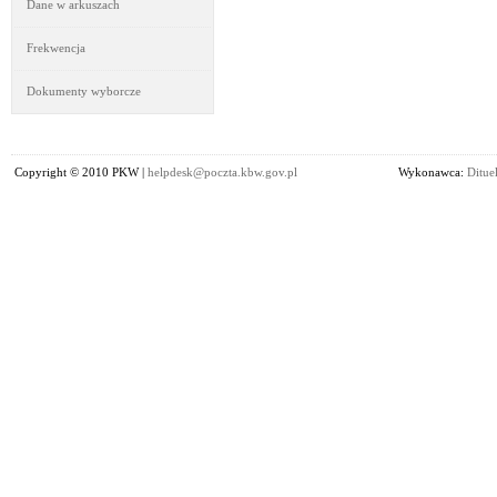
Dane w arkuszach
Frekwencja
Dokumenty wyborcze
Copyright © 2010 PKW |
helpdesk@poczta.kbw.gov.pl
Wykonawca:
Dituel