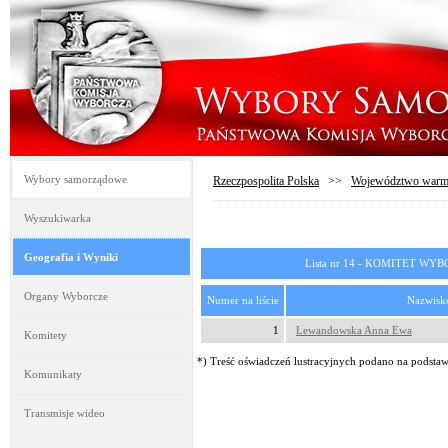
Wybory samorządowe
Rzeczpospolita Polska
>>
Województwo warmi
Wyszukiwarka
Geografia i Wyniki
Lista nr 14 - KOMITET 
Organy Wyborcze
Numer na liście
Nazwisko
1
Lewandowska Anna Ewa
Komitety
*) Treść oświadczeń lustracyjnych podano na podstawi
Komunikaty
Transmisje wideo