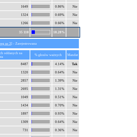
1649
0.86%
Nie
1324
0.69%
Nie
1266
0.66%
Nie
35 110
18.28%
ręg nr 3
] - Zarejestrowana
ch oddanych na
% głosów ważnych
Mandat
ta
8487
4.14%
Tak
1320
0.64%
Nie
2857
1.39%
Nie
2695
1.31%
Nie
1049
0.51%
Nie
1434
0.70%
Nie
1897
0.93%
Nie
1309
0.64%
Nie
731
0.36%
Nie