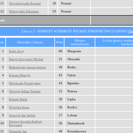
11
Wojciechowski Konrad
26
Poznań
12
Dobrzyński Sebastian
33
Poznań
nie
Lista nr 2 - KOMITET WYBORCZY POLSKIE STRONNICTWO LUDOWE [
Ok
Miejsce
Liczba głosów ważny
cie
Nazwisko i Imiona
Wiek
zamieszkania
kandyda
1
Kado Jerzy
69
Margonin
2
Paszyk Krzysztof Michał
31
Oborniki
3
Białoskórski Janusz Antoni
49
Rosko
4
Kazana Henryk
63
Ujście
5
Majchrzak Przemysław
43
Rgielsko
6
Woropaj Adam Tomasz
52
Pniewy
7
Klimek Rafał
39
Lipka
8
Nowicka Anna
56
Kwilcz
9
Graczyk Jan Stefan
57
Lubasz
Szewczykowski Andrzej
10
56
Damasławek
Krzysztof
11
Dziamski Jan
49
Krzeszkowice