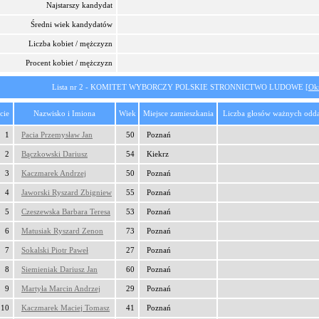
Najstarszy kandydat
Średni wiek kandydatów
Liczba kobiet / mężczyzn
Procent kobiet / mężczyzn
Lista nr 2 - KOMITET WYBORCZY POLSKIE STRONNICTWO LUDOWE [
Ok
cie
Nazwisko i Imiona
Wiek
Miejsce zamieszkania
Liczba głosów ważnych odd
1
Pacia Przemysław Jan
50
Poznań
2
Bączkowski Dariusz
54
Kiekrz
3
Kaczmarek Andrzej
50
Poznań
4
Jaworski Ryszard Zbigniew
55
Poznań
5
Czeszewska Barbara Teresa
53
Poznań
6
Matusiak Ryszard Zenon
73
Poznań
7
Sokalski Piotr Paweł
27
Poznań
8
Siemieniak Dariusz Jan
60
Poznań
9
Martyła Marcin Andrzej
29
Poznań
10
Kaczmarek Maciej Tomasz
41
Poznań