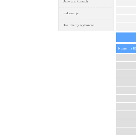
Dane w arkuszach
Frekwencja
Dokumenty wyborcze
Numer na liś