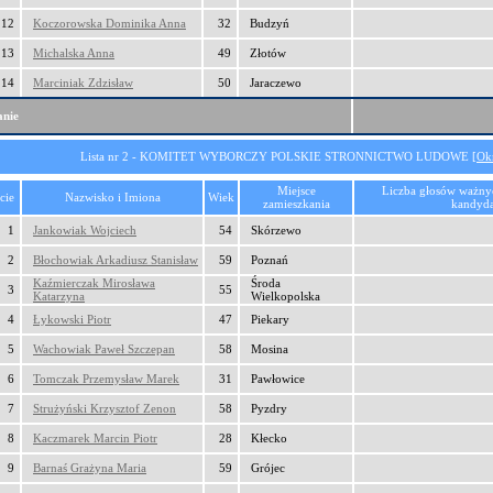
12
Koczorowska Dominika Anna
32
Budzyń
13
Michalska Anna
49
Złotów
14
Marciniak Zdzisław
50
Jaraczewo
nie
Lista nr 2 - KOMITET WYBORCZY POLSKIE STRONNICTWO LUDOWE [
Ok
Miejsce
Liczba głosów ważny
cie
Nazwisko i Imiona
Wiek
zamieszkania
kandyda
1
Jankowiak Wojciech
54
Skórzewo
2
Błochowiak Arkadiusz Stanisław
59
Poznań
Kaźmierczak Mirosława
Środa
3
55
Katarzyna
Wielkopolska
4
Łykowski Piotr
47
Piekary
5
Wachowiak Paweł Szczepan
58
Mosina
6
Tomczak Przemysław Marek
31
Pawłowice
7
Strużyński Krzysztof Zenon
58
Pyzdry
8
Kaczmarek Marcin Piotr
28
Kłecko
9
Barnaś Grażyna Maria
59
Grójec