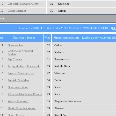
9
Chęciński Sylwester Jerzy
32
Kościelec
10
Ciszak Mariusz
30
Rumin
nie
Lista nr 2 - KOMITET WYBORCZY POLSKIE STRONNICTWO LUDOWE [
Ok
cie
Nazwisko i Imiona
Wiek
Miejsce zamieszkania
Liczba głosów ważnych odd
1
Grzesiek Jan
52
Golina
Grabowski Krzysztof
2
37
Kuźnica
Andrzej
3
Bąk Tomasz
31
Przygodzice
4
Przygoda Jerzy Franciszek
63
Kobyla Góra
5
Spychaj Sławomir Jan
47
Wieczyn
6
Baliński Stanisław
56
Bralin
7
Gnerowicz Jerzy
63
Kalisz
8
Różalska Magdalena Danuta
23
Kalisz
9
Wlazły Krzysztof
35
Piegonisko-Pustkowie
10
Hypki Zbigniew Antoni
59
Pleszew
11
Grzyb Mikołaj
29
Siedlików