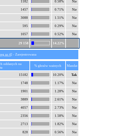
1182
0.58%
Nie
1457
0.71%
Nie
3088
1.51%
Nie
595
0.29%
Nie
1057
0.52%
Nie
29 158
14.22%
ręg nr 4
] - Zarejestrowana
ch oddanych na
% głosów ważnych
Mandat
ta
15182
10.20%
Tak
1748
1.17%
Nie
1901
1.28%
Nie
3889
2.61%
Nie
4057
2.73%
Nie
2356
1.58%
Nie
2713
1.82%
Nie
828
0.56%
Nie