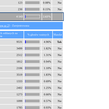
123
0.08%
Nie
230
0.15%
Nie
4 143
2.63%
ręg nr 2
] - Zarejestrowana
ch oddanych na
% głosów ważnych
Mandat
ta
9531
4.96%
Tak
3499
1.82%
Nie
2512
1.31%
Nie
1812
0.94%
Nie
2106
1.10%
Nie
3519
1.83%
Nie
1333
0.69%
Nie
2402
1.25%
Nie
1273
0.66%
Nie
1099
0.57%
Nie
1785
0.93%
Nie