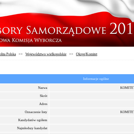
lita Polska
>>
Województwo wielkopolskie
>>
Okręg/Komitet
Informacje ogólne
Nazwa
KOMITE
Skrót
Adres
Oznaczenie listy
KOMITE
Kandydatów ogółem
Najmłodszy kandydat