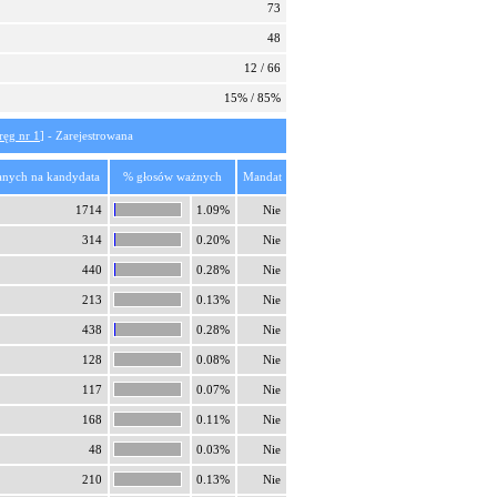
73
48
12 / 66
15% / 85%
ręg nr 1
] - Zarejestrowana
anych na kandydata
% głosów ważnych
Mandat
1714
1.09%
Nie
314
0.20%
Nie
440
0.28%
Nie
213
0.13%
Nie
438
0.28%
Nie
128
0.08%
Nie
117
0.07%
Nie
168
0.11%
Nie
48
0.03%
Nie
210
0.13%
Nie