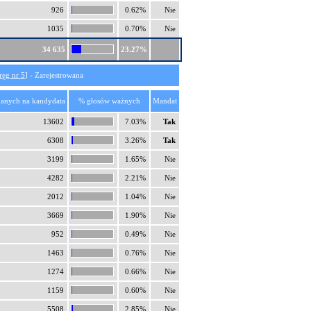
926
0.62%
Nie
1035
0.70%
Nie
34 635
23.27%
ręg nr 5
] - Zarejestrowana
anych na kandydata
% głosów ważnych
Mandat
13602
7.03%
Tak
6308
3.26%
Tak
3199
1.65%
Nie
4282
2.21%
Nie
2012
1.04%
Nie
3669
1.90%
Nie
952
0.49%
Nie
1463
0.76%
Nie
1274
0.66%
Nie
1159
0.60%
Nie
5508
2.85%
Nie