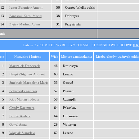
12
Ignor Zbigniew Antoni
56
Ostrów Wielkopolski
13
Banaszak Karol Maciej
38
Dobrzyca
14
Ziętek Mariusz Adam
31
Przystajnia
nie
Lista nr 2 - KOMITET WYBORCZY POLSKIE STRONNICTWO LUDOWE [
Ok
cie
Nazwisko i Imiona
Wiek
Miejsce zamieszkania
Liczba głosów ważnych odda
1
Marszałek Franciszek
46
Krotoszyn
2
Haupt Zbigniew Andrzej
63
Leszno
3
Smektała Magdalena Maria
33
Gostyń
4
Bobrowski Andrzej
57
Poznań
5
Kłos Marian Tadeusz
58
Czempiń
6
Chudy Kazimierz
64
Pakosław
7
Brudło Andrzej
64
Urbanowo
8
Gaweł Anna
29
Wolsztyn
9
Wojciak Stanisław
62
Leszno