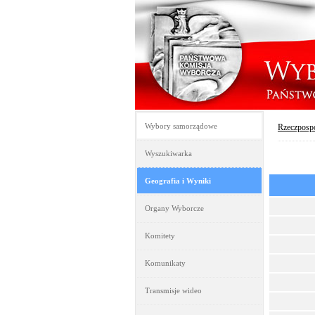
Wybory samorządowe
Rzeczpospo
Wyszukiwarka
Geografia i Wyniki
Organy Wyborcze
Komitety
Komunikaty
Transmisje wideo