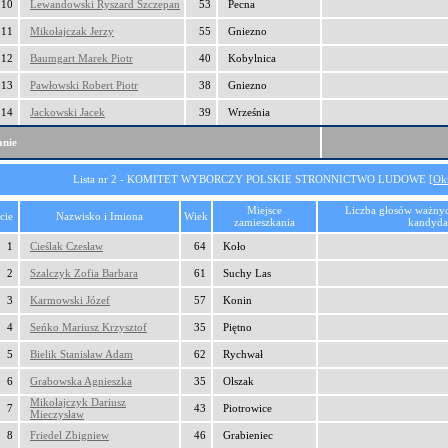
10
Lewandowski Ryszard Szczepan
53
Pecna
11
Mikołajczak Jerzy
55
Gniezno
12
Baumgart Marek Piotr
40
Kobylnica
13
Pawłowski Robert Piotr
38
Gniezno
14
Jackowski Jacek
39
Września
nie
Lista nr 2 - KOMITET WYBORCZY POLSKIE STRONNICTWO LUDOWE [
Ok
Miejsce
Liczba głosów ważny
cie
Nazwisko i Imiona
Wiek
zamieszkania
kandyda
1
Cieślak Czesław
64
Koło
2
Szalczyk Zofia Barbara
61
Suchy Las
3
Karmowski Józef
57
Konin
4
Seńko Mariusz Krzysztof
35
Piętno
5
Bielik Stanisław Adam
62
Rychwał
6
Grabowska Agnieszka
35
Olszak
Mikołajczyk Dariusz
7
43
Piotrowice
Mieczysław
8
Friedel Zbigniew
46
Grabieniec