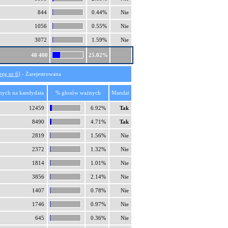
844
0.44%
Nie
1056
0.55%
Nie
3072
1.59%
Nie
48 400
25.02%
ręg nr 6
] - Zarejestrowana
nych na kandydata
% głosów ważnych
Mandat
12459
6.92%
Tak
8490
4.71%
Tak
2819
1.56%
Nie
2372
1.32%
Nie
1814
1.01%
Nie
3856
2.14%
Nie
1407
0.78%
Nie
1746
0.97%
Nie
645
0.36%
Nie