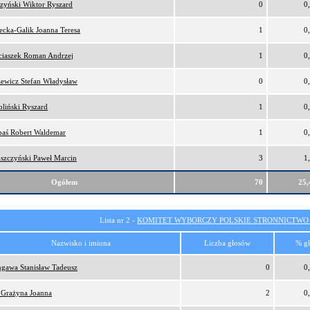
zyński Wiktor Ryszard
0
0
ecka-Galik Joanna Teresa
1
0
iaszek Roman Andrzej
1
0
ewicz Stefan Władysław
0
0
liński Ryszard
1
0
aś Robert Waldemar
1
0
szczyński Paweł Marcin
3
1
Ogółem
70
25
Lista nr 2 -
KOMITET WYBORCZY POLSKIE STRONNICTW
Nazwisko i imiona
Liczba głosów
% g
gawa Stanisław Tadeusz
0
0
 Grażyna Joanna
2
0