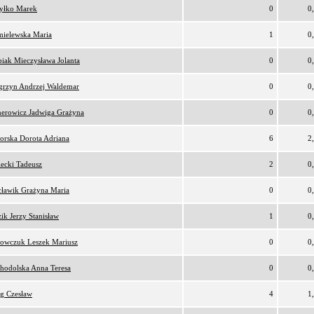
yłko Marek
0
0
ielewska Maria
1
0
iak Mieczysława Jolanta
0
0
rzyn Andrzej Waldemar
0
0
erowicz Jadwiga Grażyna
0
0
orska Dorota Adriana
6
2
lecki Tadeusz
2
0
ławik Grażyna Maria
0
0
ik Jerzy Stanisław
1
0
owczuk Leszek Mariusz
0
0
hodolska Anna Teresa
0
0
g Czesław
4
1