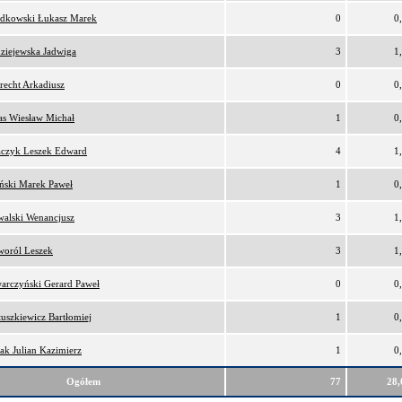
dkowski Łukasz Marek
0
0
ziejewska Jadwiga
3
1
recht Arkadiusz
0
0
as Wiesław Michał
1
0
czyk Leszek Edward
4
1
ński Marek Paweł
1
0
alski Wenancjusz
3
1
oról Leszek
3
1
arczyński Gerard Paweł
0
0
uszkiewicz Bartłomiej
1
0
ak Julian Kazimierz
1
0
Ogółem
77
28