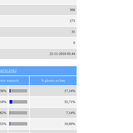
306
275
31
0
22-11-2010 05:44
ATYCZNEJ
osów ważnych
% głosów na listę
,36%
17,14%
,18%
55,71%
,82%
7,14%
,55%
10,00%