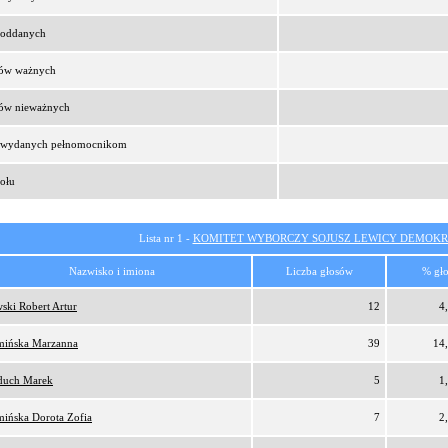
t oddanych
sów ważnych
sów nieważnych
t wydanych pełnomocnikom
ołu
Lista nr 1 -
KOMITET WYBORCZY SOJUSZ LEWICY DEMOKR
Nazwisko i imiona
Liczba głosów
% gł
ski Robert Artur
12
4
ińska Marzanna
39
14
duch Marek
5
1
ińska Dorota Zofia
7
2