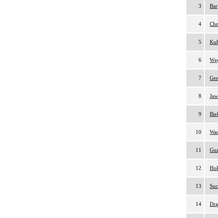
3
Bar
4
Chm
5
Kub
6
Węg
7
Gen
8
Jaw
9
Bie
10
Wac
11
Guz
12
Hoł
13
Suc
14
Drą