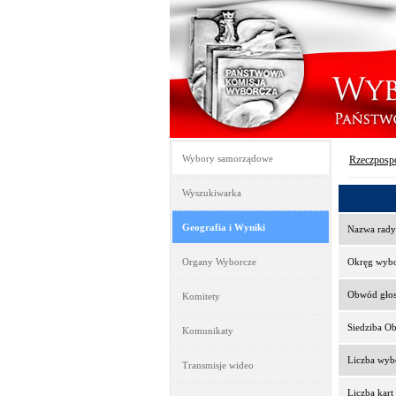
Wybory samorządowe
Rzeczpospo
Wyszukiwarka
Geografia i Wyniki
Nazwa rady
Organy Wyborcze
Okręg wyb
Obwód gło
Komitety
Siedziba O
Komunikaty
Liczba wy
Transmisje wideo
Liczba kar