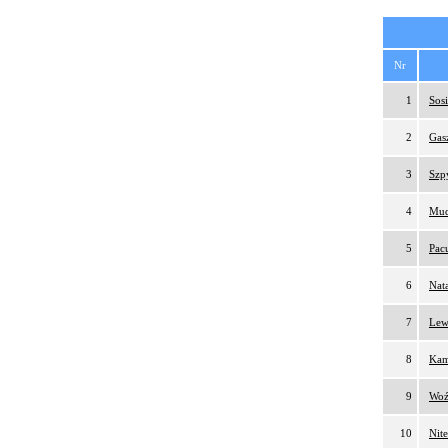
Nr
1
Sosi
2
Gas
3
Szp
4
Mud
5
Pac
6
Nat
7
Lew
8
Kam
9
Woź
10
Nit