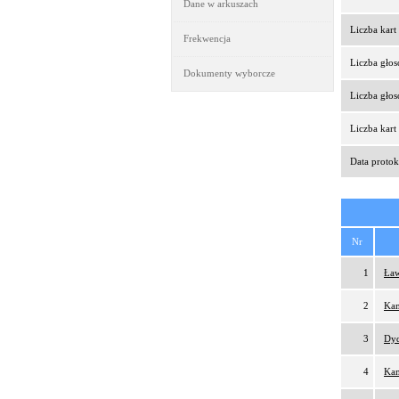
Dane w arkuszach
Liczba kar
Frekwencja
Liczba gło
Dokumenty wyborcze
Liczba gło
Liczba kar
Data protok
Nr
1
Ław
2
Kam
3
Dy
4
Kam