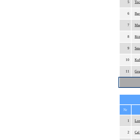
5
Toc
6
Bar
7
Mac
8
Róż
9
Smo
10
Kub
11
Gru
Nr
1
Lon
2
Cal