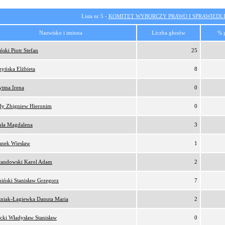
Lista nr 5 -
KOMITET WYBORCZY PRAWO I SPRAWIEDL
Nazwisko i imiona
Liczba głosów
% 
ński Piotr Stefan
25
zyńska Elżbieta
8
ytma Irena
0
y Zbigniew Hieronim
0
uła Magdalena
3
anek Wiesław
1
andowski Karol Adam
2
iński Stanisław Grzegorz
7
niak-Łągiewka Danuta Maria
2
ecki Władysław Stanisław
0