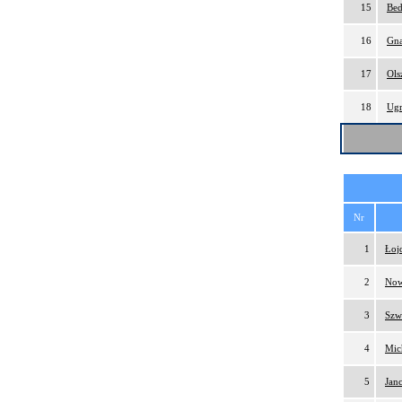
15
Bed
16
Gna
17
Ols
18
Ugr
Nr
1
Łoj
2
Now
3
Szw
4
Mic
5
Jan