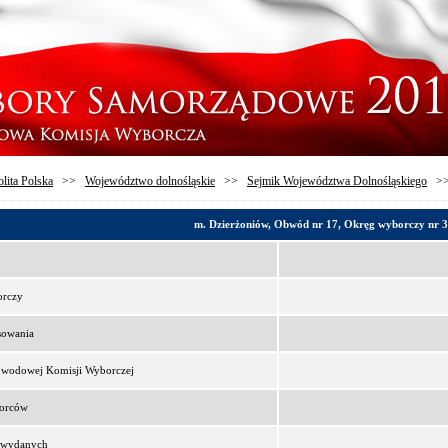
lita Polska
>>
Województwo dolnośląskie
>>
Sejmik Województwa Dolnośląskiego
>
m. Dzierżoniów, Obwód nr 17, Okręg wyborczy nr 3
orczy
sowania
bwodowej Komisji Wyborczej
borców
t wydanych