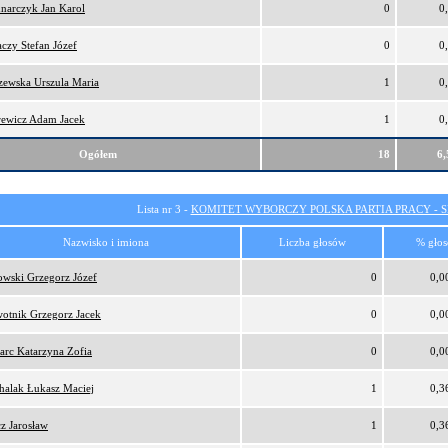
narczyk Jan Karol
0
0
czy Stefan Józef
0
0
zewska Urszula Maria
1
0
ewicz Adam Jacek
1
0
Ogółem
18
6
Lista nr 3 -
KOMITET WYBORCZY POLSKA PARTIA PRACY - SI
Nazwisko i imiona
Liczba głosów
% gło
owski Grzegorz Józef
0
0,0
otnik Grzegorz Jacek
0
0,0
arc Katarzyna Zofia
0
0,0
halak Łukasz Maciej
1
0,3
cz Jarosław
1
0,3