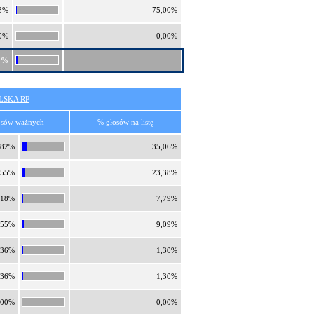
8%
75,00%
0%
0,00%
1%
SKA RP
osów ważnych
% głosów na listę
,82%
35,06%
,55%
23,38%
,18%
7,79%
,55%
9,09%
,36%
1,30%
,36%
1,30%
,00%
0,00%