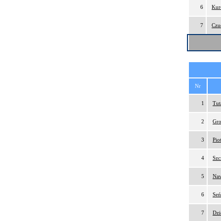
6
Kur
7
Czu
Nr
1
Tut
2
Gro
3
Pio
4
Szc
5
Naw
6
Seń
7
Dzi