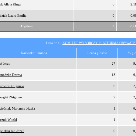
ek Alicja Kinga
6
2,1
dziak Laura Emilia
0
0,0
Ogółem
8
2,9
Lista nr 4 -
KOMITET WYBORCZY PLATFORMA OBYWATEL
Nazwisko i imiona
Liczba głosów
% gł
aj Jerzy
27
9
madzka Dorota
18
6
trowicz Zbigniew
6
2
zygieł Zbigniew
7
2
ieśniak Marianna Józefa
1
0
czuk Witold
1
0
ęcielski Jan Józef
0
0