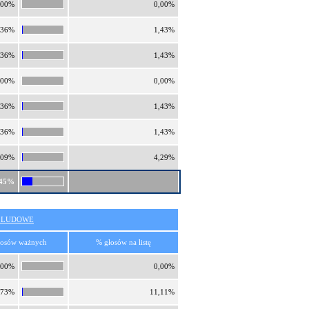
,00%
0,00%
,36%
1,43%
,36%
1,43%
,00%
0,00%
,36%
1,43%
,36%
1,43%
,09%
4,29%
,45%
O LUDOWE
łosów ważnych
% głosów na listę
,00%
0,00%
,73%
11,11%