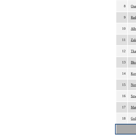
8
Osa
9
Rad
10
Alb
11
Zal
12
Tka
13
Bło
14
Kow
15
Now
16
Szw
17
Mat
18
Gol