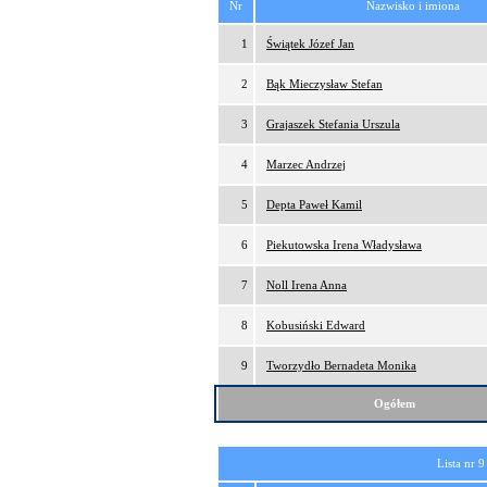
Nr
Nazwisko i imiona
1
Świątek Józef Jan
2
Bąk Mieczysław Stefan
3
Grajaszek Stefania Urszula
4
Marzec Andrzej
5
Depta Paweł Kamil
6
Piekutowska Irena Władysława
7
Noll Irena Anna
8
Kobusiński Edward
9
Tworzydło Bernadeta Monika
Ogółem
Lista nr 9