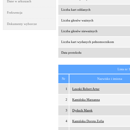
Dane w arkuszach
Liczba kart oddanych
Frekwencja
Liczba głosów ważnych
Dokumenty wyborcze
Liczba głosów nieważnych
Liczba kart wydanych pełnomocnikom
Data protokołu
Lista nr 
Nr
Nazwisko i imiona
1
Ławski Robert Artur
2
Kamińska Marzanna
3
Dyduch Marek
4
Kamińska Dorota Zofia