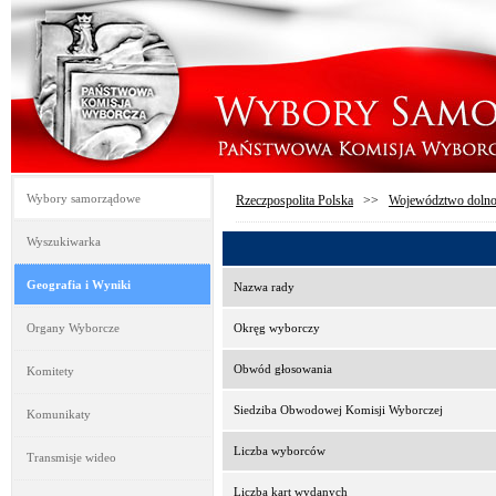
Wybory samorządowe
Rzeczpospolita Polska
>>
Województwo dolno
Wyszukiwarka
Geografia i Wyniki
Nazwa rady
Organy Wyborcze
Okręg wyborczy
Obwód głosowania
Komitety
Siedziba Obwodowej Komisji Wyborczej
Komunikaty
Liczba wyborców
Transmisje wideo
Liczba kart wydanych