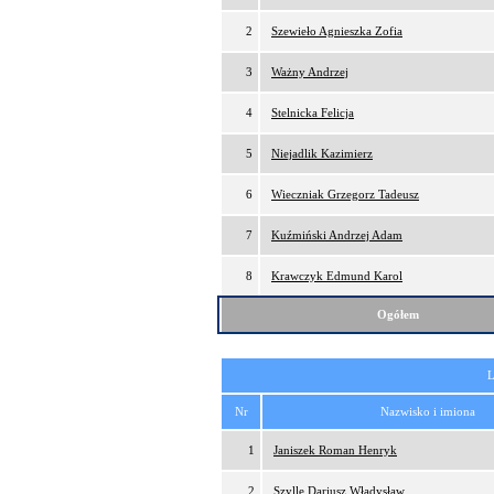
2
Szewieło Agnieszka Zofia
3
Ważny Andrzej
4
Stelnicka Felicja
5
Niejadlik Kazimierz
6
Wieczniak Grzegorz Tadeusz
7
Kuźmiński Andrzej Adam
8
Krawczyk Edmund Karol
Ogółem
L
Nr
Nazwisko i imiona
1
Janiszek Roman Henryk
2
Szylle Dariusz Władysław