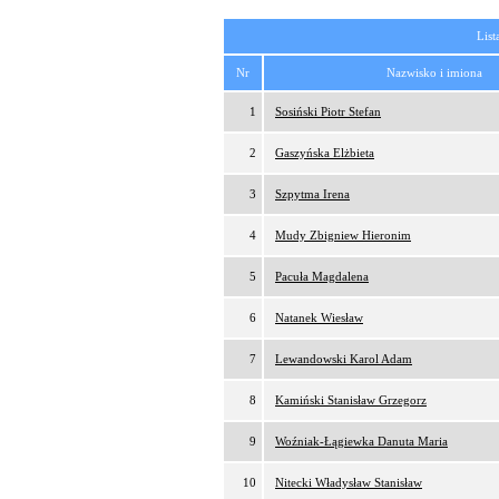
List
Nr
Nazwisko i imiona
1
Sosiński Piotr Stefan
2
Gaszyńska Elżbieta
3
Szpytma Irena
4
Mudy Zbigniew Hieronim
5
Pacuła Magdalena
6
Natanek Wiesław
7
Lewandowski Karol Adam
8
Kamiński Stanisław Grzegorz
9
Woźniak-Łągiewka Danuta Maria
10
Nitecki Władysław Stanisław