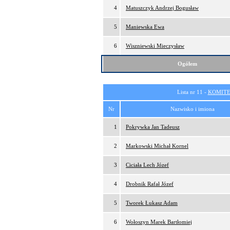
4
Matuszczyk Andrzej Bogusław
5
Maniewska Ewa
6
Wiszniewski Mieczysław
Ogółem
Lista nr 11 -
KOMITE
Nr
Nazwisko i imiona
1
Pokrywka Jan Tadeusz
2
Markowski Michał Kornel
3
Ciciała Lech Józef
4
Drobnik Rafał Józef
5
Tworek Łukasz Adam
6
Wołoszyn Marek Bartłomiej