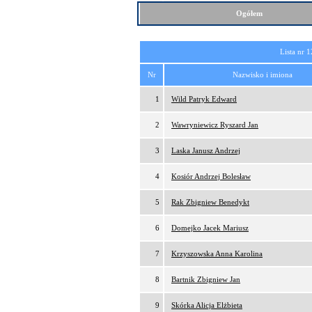
Ogółem
Lista nr 1
Nr
Nazwisko i imiona
1
Wild Patryk Edward
2
Wawryniewicz Ryszard Jan
3
Laska Janusz Andrzej
4
Kosiór Andrzej Bolesław
5
Rak Zbigniew Benedykt
6
Domejko Jacek Mariusz
7
Krzyszowska Anna Karolina
8
Bartnik Zbigniew Jan
9
Skórka Alicja Elżbieta