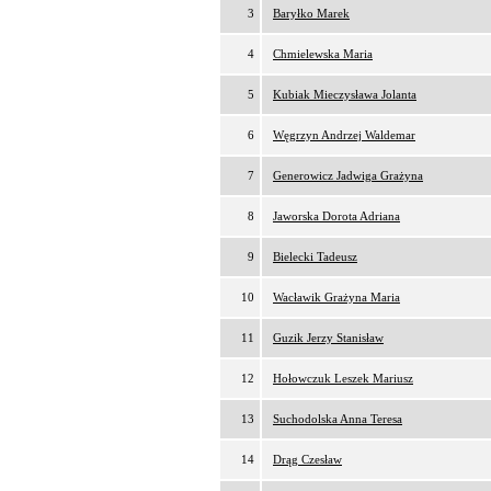
3
Baryłko Marek
4
Chmielewska Maria
5
Kubiak Mieczysława Jolanta
6
Węgrzyn Andrzej Waldemar
7
Generowicz Jadwiga Grażyna
8
Jaworska Dorota Adriana
9
Bielecki Tadeusz
10
Wacławik Grażyna Maria
11
Guzik Jerzy Stanisław
12
Hołowczuk Leszek Mariusz
13
Suchodolska Anna Teresa
14
Drąg Czesław