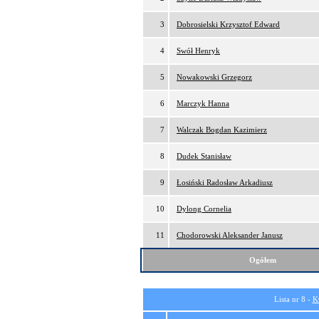
3
Dobrosielski Krzysztof Edward
4
Swół Henryk
5
Nowakowski Grzegorz
6
Marczyk Hanna
7
Walczak Bogdan Kazimierz
8
Dudek Stanisław
9
Łosiński Radosław Arkadiusz
10
Dylong Cornelia
11
Chodorowski Aleksander Janusz
Ogółem
Lista nr 8 -
K