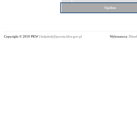
Ogółem
Copyright © 2010 PKW |
helpdesk@poczta.kbw.gov.pl
Wykonawca:
Dituel