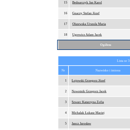
15
Bednarczyk Jan Karol
16
Gnaczy Stefan Józef
17
Olszewska Urszula Maria
18
Ugrewicz Adam Jacek
Ogółem
Lista nr 3
Nr
Nazwisko i imiona
1
Łojowski Grzegorz Józef
2
Nowotnik Grzegorz Jacek
3
Szwarc Katarzyna Zofia
4
Michalak Łukasz Maciej
5
Jancz Jarosław