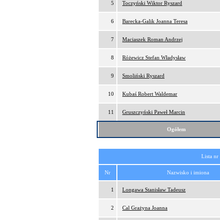
5
Toczyński Wiktor Ryszard
6
Barecka-Galik Joanna Teresa
7
Maciaszek Roman Andrzej
8
Różewicz Stefan Władysław
9
Smoliński Ryszard
10
Kubaś Robert Waldemar
11
Gruszczyński Paweł Marcin
Ogółem
Lista nr
Nr
Nazwisko i imiona
1
Longawa Stanisław Tadeusz
2
Cal Grażyna Joanna