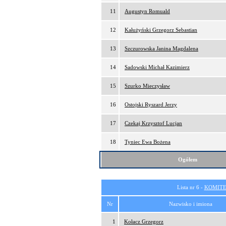
11
Augustyn Romuald
12
Kałużyński Grzegorz Sebastian
13
Szczurowska Janina Magdalena
14
Sadowski Michał Kazimierz
15
Szurko Mieczysław
16
Ostojski Ryszard Jerzy
17
Czekaj Krzysztof Lucjan
18
Tyniec Ewa Bożena
Ogółem
Lista nr 6 -
KOMITE
Nr
Nazwisko i imiona
1
Kołacz Grzegorz