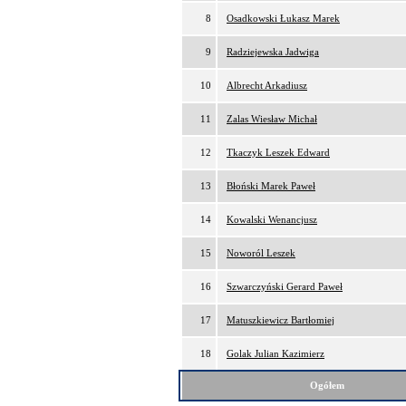
8
Osadkowski Łukasz Marek
9
Radziejewska Jadwiga
10
Albrecht Arkadiusz
11
Zalas Wiesław Michał
12
Tkaczyk Leszek Edward
13
Błoński Marek Paweł
14
Kowalski Wenancjusz
15
Noworól Leszek
16
Szwarczyński Gerard Paweł
17
Matuszkiewicz Bartłomiej
18
Golak Julian Kazimierz
Ogółem