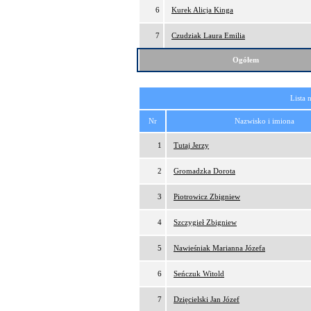
6
Kurek Alicja Kinga
7
Czudziak Laura Emilia
Ogółem
Lista 
Nr
Nazwisko i imiona
1
Tutaj Jerzy
2
Gromadzka Dorota
3
Piotrowicz Zbigniew
4
Szczygieł Zbigniew
5
Nawieśniak Marianna Józefa
6
Seńczuk Witold
7
Dzięcielski Jan Józef