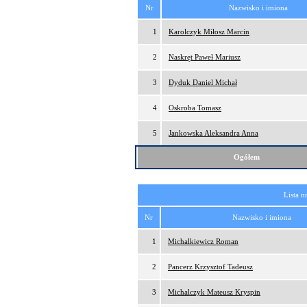
Nr
Nazwisko i imiona
1
Karolczyk Miłosz Marcin
2
Naskręt Paweł Mariusz
3
Dyduk Daniel Michał
4
Oskroba Tomasz
5
Jankowska Aleksandra Anna
Ogółem
Lista n
Nr
Nazwisko i imiona
1
Michalkiewicz Roman
2
Pancerz Krzysztof Tadeusz
3
Michalczyk Mateusz Kryspin