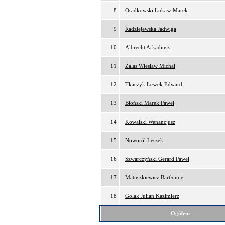
8
Osadkowski Łukasz Marek
9
Radziejewska Jadwiga
10
Albrecht Arkadiusz
11
Zalas Wiesław Michał
12
Tkaczyk Leszek Edward
13
Błoński Marek Paweł
14
Kowalski Wenancjusz
15
Noworól Leszek
16
Szwarczyński Gerard Paweł
17
Matuszkiewicz Bartłomiej
18
Golak Julian Kazimierz
Ogółem