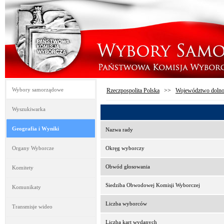
Wybory samorządowe
Rzeczpospolita Polska
>>
Województwo dolno
Wyszukiwarka
Geografia i Wyniki
Nazwa rady
Organy Wyborcze
Okręg wyborczy
Obwód głosowania
Komitety
Siedziba Obwodowej Komisji Wyborczej
Komunikaty
Liczba wyborców
Transmisje wideo
Liczba kart wydanych