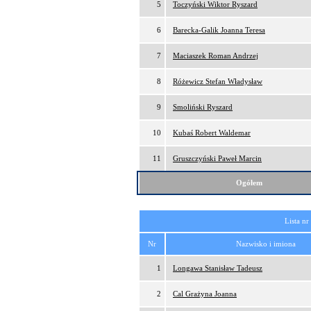
5
Toczyński Wiktor Ryszard
6
Barecka-Galik Joanna Teresa
7
Maciaszek Roman Andrzej
8
Różewicz Stefan Władysław
9
Smoliński Ryszard
10
Kubaś Robert Waldemar
11
Gruszczyński Paweł Marcin
Ogółem
Lista nr
Nr
Nazwisko i imiona
1
Longawa Stanisław Tadeusz
2
Cal Grażyna Joanna