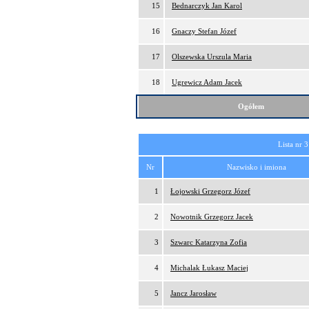
15
Bednarczyk Jan Karol
16
Gnaczy Stefan Józef
17
Olszewska Urszula Maria
18
Ugrewicz Adam Jacek
Ogółem
Lista nr 3
Nr
Nazwisko i imiona
1
Łojowski Grzegorz Józef
2
Nowotnik Grzegorz Jacek
3
Szwarc Katarzyna Zofia
4
Michalak Łukasz Maciej
5
Jancz Jarosław