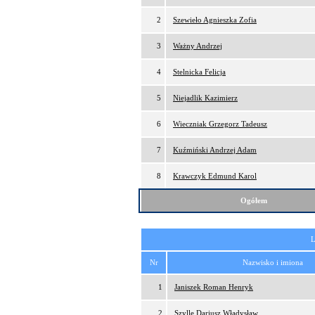
2
Szewieło Agnieszka Zofia
3
Ważny Andrzej
4
Stelnicka Felicja
5
Niejadlik Kazimierz
6
Wieczniak Grzegorz Tadeusz
7
Kuźmiński Andrzej Adam
8
Krawczyk Edmund Karol
Ogółem
L
Nr
Nazwisko i imiona
1
Janiszek Roman Henryk
2
Szylle Dariusz Władysław