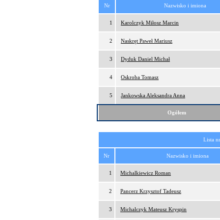
Nr
Nazwisko i imiona
1
Karolczyk Miłosz Marcin
2
Naskręt Paweł Mariusz
3
Dyduk Daniel Michał
4
Oskroba Tomasz
5
Jankowska Aleksandra Anna
Ogółem
Lista n
Nr
Nazwisko i imiona
1
Michalkiewicz Roman
2
Pancerz Krzysztof Tadeusz
3
Michalczyk Mateusz Kryspin