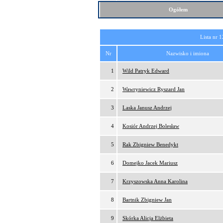
Ogółem
Lista nr 1
Nr
Nazwisko i imiona
1
Wild Patryk Edward
2
Wawryniewicz Ryszard Jan
3
Laska Janusz Andrzej
4
Kosiór Andrzej Bolesław
5
Rak Zbigniew Benedykt
6
Domejko Jacek Mariusz
7
Krzyszowska Anna Karolina
8
Bartnik Zbigniew Jan
9
Skórka Alicja Elżbieta