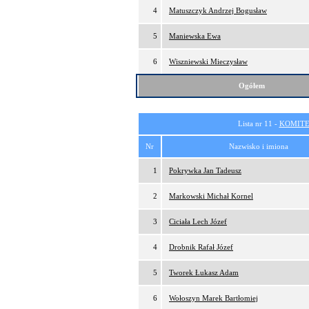
4
Matuszczyk Andrzej Bogusław
5
Maniewska Ewa
6
Wiszniewski Mieczysław
Ogółem
Lista nr 11 -
KOMITE
Nr
Nazwisko i imiona
1
Pokrywka Jan Tadeusz
2
Markowski Michał Kornel
3
Ciciała Lech Józef
4
Drobnik Rafał Józef
5
Tworek Łukasz Adam
6
Wołoszyn Marek Bartłomiej