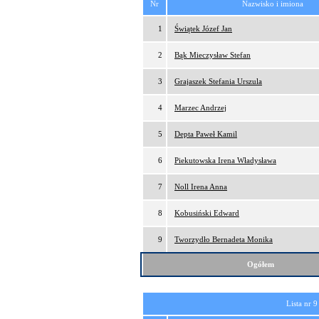
Nr
Nazwisko i imiona
1
Świątek Józef Jan
2
Bąk Mieczysław Stefan
3
Grajaszek Stefania Urszula
4
Marzec Andrzej
5
Depta Paweł Kamil
6
Piekutowska Irena Władysława
7
Noll Irena Anna
8
Kobusiński Edward
9
Tworzydło Bernadeta Monika
Ogółem
Lista nr 9