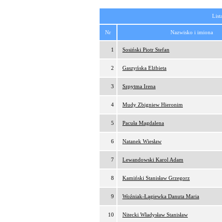
List
Nr
Nazwisko i imiona
1
Sosiński Piotr Stefan
2
Gaszyńska Elżbieta
3
Szpytma Irena
4
Mudy Zbigniew Hieronim
5
Pacuła Magdalena
6
Natanek Wiesław
7
Lewandowski Karol Adam
8
Kamiński Stanisław Grzegorz
9
Woźniak-Łągiewka Danuta Maria
10
Nitecki Władysław Stanisław