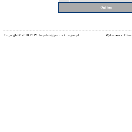
Ogółem
Copyright © 2010 PKW |
helpdesk@poczta.kbw.gov.pl
Wykonawca:
Dituel