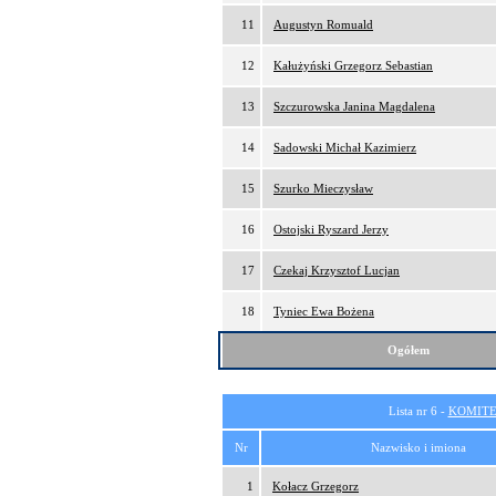
11
Augustyn Romuald
12
Kałużyński Grzegorz Sebastian
13
Szczurowska Janina Magdalena
14
Sadowski Michał Kazimierz
15
Szurko Mieczysław
16
Ostojski Ryszard Jerzy
17
Czekaj Krzysztof Lucjan
18
Tyniec Ewa Bożena
Ogółem
Lista nr 6 -
KOMITE
Nr
Nazwisko i imiona
1
Kołacz Grzegorz