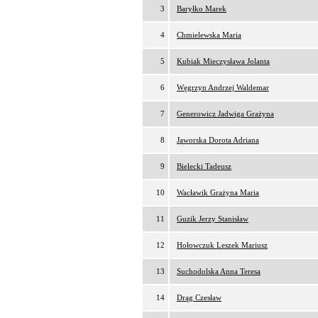
3
Baryłko Marek
4
Chmielewska Maria
5
Kubiak Mieczysława Jolanta
6
Węgrzyn Andrzej Waldemar
7
Generowicz Jadwiga Grażyna
8
Jaworska Dorota Adriana
9
Bielecki Tadeusz
10
Wacławik Grażyna Maria
11
Guzik Jerzy Stanisław
12
Hołowczuk Leszek Mariusz
13
Suchodolska Anna Teresa
14
Drąg Czesław