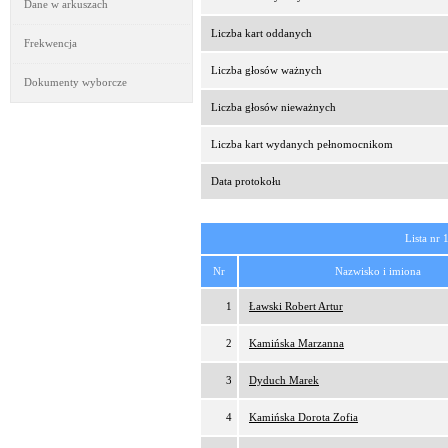
Dane w arkuszach
Liczba kart oddanych
Frekwencja
Liczba głosów ważnych
Dokumenty wyborcze
Liczba głosów nieważnych
Liczba kart wydanych pełnomocnikom
Data protokołu
Lista nr 
Nr
Nazwisko i imiona
1
Ławski Robert Artur
2
Kamińska Marzanna
3
Dyduch Marek
4
Kamińska Dorota Zofia