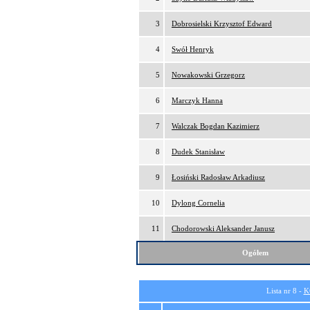
3
Dobrosielski Krzysztof Edward
4
Swół Henryk
5
Nowakowski Grzegorz
6
Marczyk Hanna
7
Walczak Bogdan Kazimierz
8
Dudek Stanisław
9
Łosiński Radosław Arkadiusz
10
Dylong Cornelia
11
Chodorowski Aleksander Janusz
Ogółem
Lista nr 8 -
K