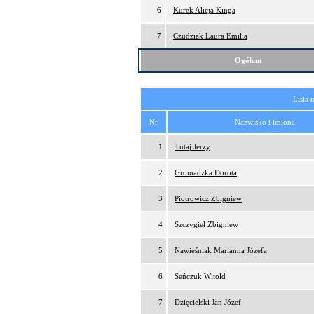
6
Kurek Alicja Kinga
7
Czudziak Laura Emilia
Ogółem
Lista 
Nr
Nazwisko i imiona
1
Tutaj Jerzy
2
Gromadzka Dorota
3
Piotrowicz Zbigniew
4
Szczygieł Zbigniew
5
Nawieśniak Marianna Józefa
6
Seńczuk Witold
7
Dzięcielski Jan Józef