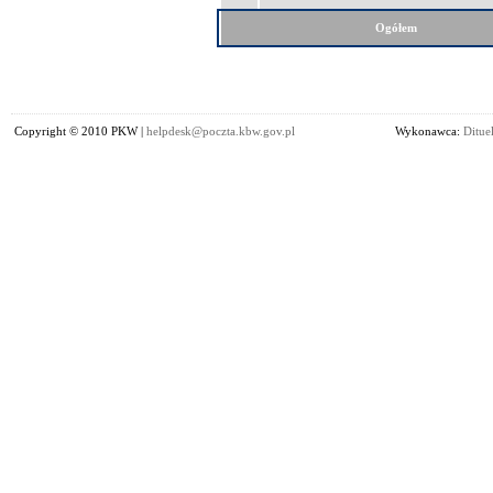
Ogółem
Copyright © 2010 PKW |
helpdesk@poczta.kbw.gov.pl
Wykonawca:
Dituel