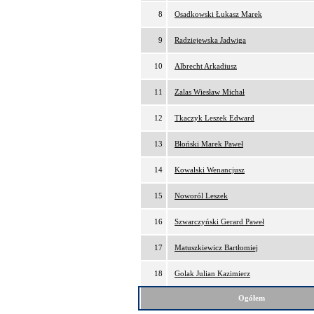
8
Osadkowski Łukasz Marek
9
Radziejewska Jadwiga
10
Albrecht Arkadiusz
11
Zalas Wiesław Michał
12
Tkaczyk Leszek Edward
13
Błoński Marek Paweł
14
Kowalski Wenancjusz
15
Noworól Leszek
16
Szwarczyński Gerard Paweł
17
Matuszkiewicz Bartłomiej
18
Golak Julian Kazimierz
Ogółem