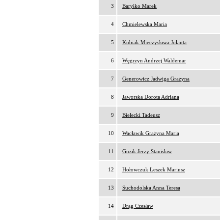
3
Baryłko Marek
4
Chmielewska Maria
5
Kubiak Mieczysława Jolanta
6
Węgrzyn Andrzej Waldemar
7
Generowicz Jadwiga Grażyna
8
Jaworska Dorota Adriana
9
Bielecki Tadeusz
10
Wacławik Grażyna Maria
11
Guzik Jerzy Stanisław
12
Hołowczuk Leszek Mariusz
13
Suchodolska Anna Teresa
14
Drąg Czesław