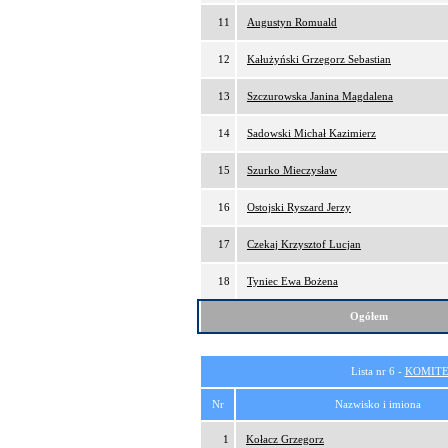
11
Augustyn Romuald
12
Kałużyński Grzegorz Sebastian
13
Szczurowska Janina Magdalena
14
Sadowski Michał Kazimierz
15
Szurko Mieczysław
16
Ostojski Ryszard Jerzy
17
Czekaj Krzysztof Lucjan
18
Tyniec Ewa Bożena
Ogółem
Lista nr 6 -
KOMITE
Nr
Nazwisko i imiona
1
Kołacz Grzegorz