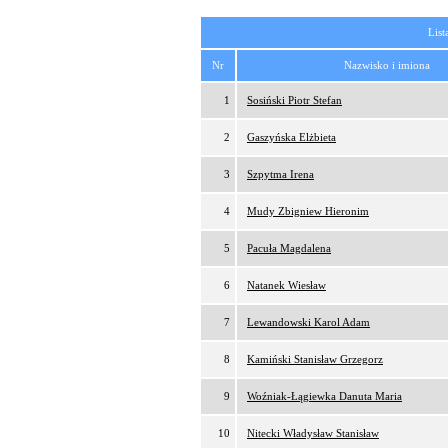
List
Nr
Nazwisko i imiona
1
Sosiński Piotr Stefan
2
Gaszyńska Elżbieta
3
Szpytma Irena
4
Mudy Zbigniew Hieronim
5
Pacuła Magdalena
6
Natanek Wiesław
7
Lewandowski Karol Adam
8
Kamiński Stanisław Grzegorz
9
Woźniak-Łągiewka Danuta Maria
10
Nitecki Władysław Stanisław