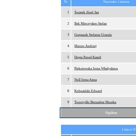
Nr
Nazwisko i imiona
1
Świątek Józef Jan
2
Bąk Mieczysław Stefan
3
Grajaszek Stefania Urszula
4
Marzec Andrzej
5
Depta Paweł Kamil
6
Piekutowska Irena Władysława
7
Noll Irena Anna
8
Kobusiński Edward
9
Tworzydło Bernadeta Monika
Ogółem
Lista nr 9