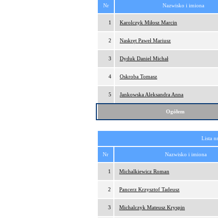
Nr
Nazwisko i imiona
1
Karolczyk Miłosz Marcin
2
Naskręt Paweł Mariusz
3
Dyduk Daniel Michał
4
Oskroba Tomasz
5
Jankowska Aleksandra Anna
Ogółem
Lista n
Nr
Nazwisko i imiona
1
Michalkiewicz Roman
2
Pancerz Krzysztof Tadeusz
3
Michalczyk Mateusz Kryspin