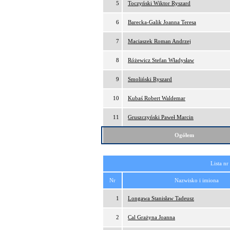
5
Toczyński Wiktor Ryszard
6
Barecka-Galik Joanna Teresa
7
Maciaszek Roman Andrzej
8
Różewicz Stefan Władysław
9
Smoliński Ryszard
10
Kubaś Robert Waldemar
11
Gruszczyński Paweł Marcin
Ogółem
Lista nr
Nr
Nazwisko i imiona
1
Longawa Stanisław Tadeusz
2
Cal Grażyna Joanna