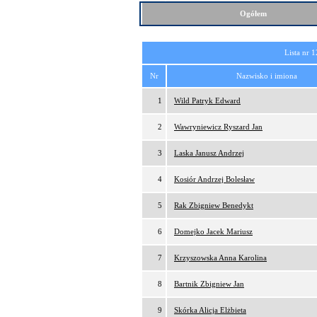
Ogółem
Lista nr 1
Nr
Nazwisko i imiona
1
Wild Patryk Edward
2
Wawryniewicz Ryszard Jan
3
Laska Janusz Andrzej
4
Kosiór Andrzej Bolesław
5
Rak Zbigniew Benedykt
6
Domejko Jacek Mariusz
7
Krzyszowska Anna Karolina
8
Bartnik Zbigniew Jan
9
Skórka Alicja Elżbieta