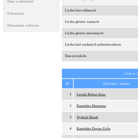
Dane w arkuszach
Liczba kart oddanych
Frekwencja
Liczba głosów ważnych
Dokumenty wyborcze
Liczba głosów nieważnych
Liczba kart wydanych pełnomocnikom
Data protokołu
Lista nr 
Nr
Nazwisko i imiona
1
Ławski Robert Artur
2
Kamińska Marzanna
3
Dyduch Marek
4
Kamińska Dorota Zofia