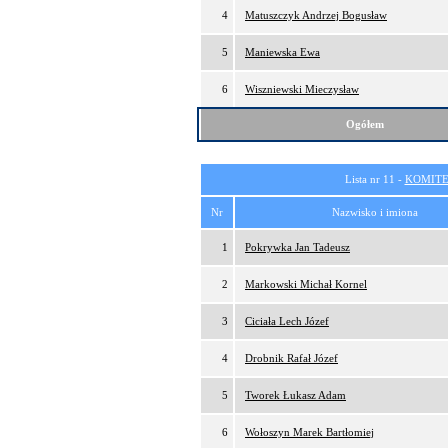
4
Matuszczyk Andrzej Bogusław
5
Maniewska Ewa
6
Wiszniewski Mieczysław
Ogółem
Lista nr 11 -
KOMITE
Nr
Nazwisko i imiona
1
Pokrywka Jan Tadeusz
2
Markowski Michał Kornel
3
Ciciała Lech Józef
4
Drobnik Rafał Józef
5
Tworek Łukasz Adam
6
Wołoszyn Marek Bartłomiej