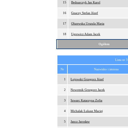
15
Bednarczyk Jan Karol
16
Gnaczy Stefan Józef
17
Olszewska Urszula Maria
18
Ugrewicz Adam Jacek
Ogółem
Lista nr 3
Nr
Nazwisko i imiona
1
Łojowski Grzegorz Józef
2
Nowotnik Grzegorz Jacek
3
Szwarc Katarzyna Zofia
4
Michalak Łukasz Maciej
5
Jancz Jarosław