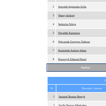
2
Szewieło Agnieszka Zofia
3
Ważny Andrzej
4
Stelnicka Felicja
5
Niejadlik Kazimierz
6
Wieczniak Grzegorz Tadeusz
7
Kuźmiński Andrzej Adam
8
Krawczyk Edmund Karol
Ogółem
L
Nr
Nazwisko i imiona
1
Janiszek Roman Henryk
2
Szylle Dariusz Władysław