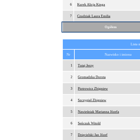
6
Kurek Alicja Kinga
7
Czudziak Laura Emilia
Ogółem
Lista 
Nr
Nazwisko i imiona
1
Tutaj Jerzy
2
Gromadzka Dorota
3
Piotrowicz Zbigniew
4
Szczygieł Zbigniew
5
Nawieśniak Marianna Józefa
6
Seńczuk Witold
7
Dzięcielski Jan Józef