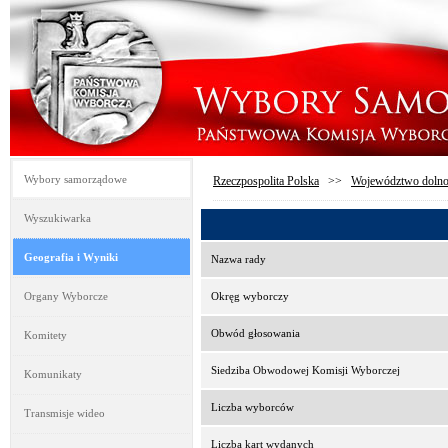
Wybory samorządowe
Rzeczpospolita Polska
>>
Województwo dolno
Wyszukiwarka
Geografia i Wyniki
Nazwa rady
Organy Wyborcze
Okręg wyborczy
Obwód głosowania
Komitety
Siedziba Obwodowej Komisji Wyborczej
Komunikaty
Liczba wyborców
Transmisje wideo
Liczba kart wydanych