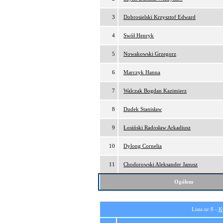
3
Dobrosielski Krzysztof Edward
4
Swół Henryk
5
Nowakowski Grzegorz
6
Marczyk Hanna
7
Walczak Bogdan Kazimierz
8
Dudek Stanisław
9
Łosiński Radosław Arkadiusz
10
Dylong Cornelia
11
Chodorowski Aleksander Janusz
Ogółem
Lista nr 8 -
K