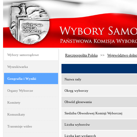
Wybory samorządowe
Rzeczpospolita Polska
>>
Województwo dolno
Wyszukiwarka
Geografia i Wyniki
Nazwa rady
Organy Wyborcze
Okręg wyborczy
Obwód głosowania
Komitety
Siedziba Obwodowej Komisji Wyborczej
Komunikaty
Liczba wyborców
Transmisje wideo
Liczba kart wydanych