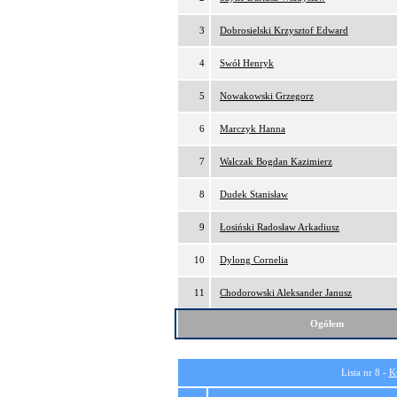
3
Dobrosielski Krzysztof Edward
4
Swół Henryk
5
Nowakowski Grzegorz
6
Marczyk Hanna
7
Walczak Bogdan Kazimierz
8
Dudek Stanisław
9
Łosiński Radosław Arkadiusz
10
Dylong Cornelia
11
Chodorowski Aleksander Janusz
Ogółem
Lista nr 8 -
K