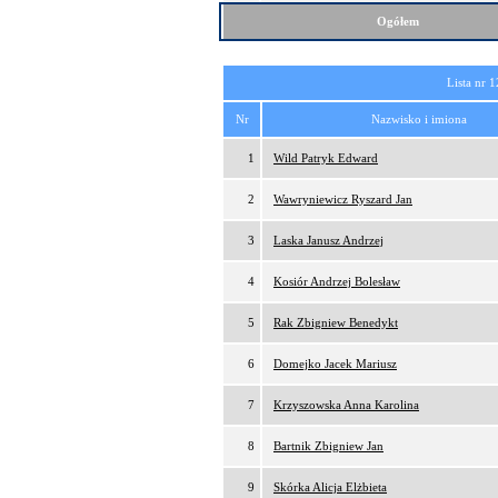
Ogółem
Lista nr 1
Nr
Nazwisko i imiona
1
Wild Patryk Edward
2
Wawryniewicz Ryszard Jan
3
Laska Janusz Andrzej
4
Kosiór Andrzej Bolesław
5
Rak Zbigniew Benedykt
6
Domejko Jacek Mariusz
7
Krzyszowska Anna Karolina
8
Bartnik Zbigniew Jan
9
Skórka Alicja Elżbieta