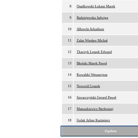
8
Osadkowski Łukasz Marek
9
Radziejewska Jadwiga
10
Albrecht Arkadiusz
11
Zalas Wiesław Michał
12
Tkaczyk Leszek Edward
13
Błoński Marek Paweł
14
Kowalski Wenancjusz
15
Noworól Leszek
16
Szwarczyński Gerard Paweł
17
Matuszkiewicz Bartłomiej
18
Golak Julian Kazimierz
Ogółem