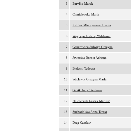
3
Baryłko Marek
4
Chmielewska Maria
5
Kubiak Mieczysława Jolanta
6
Węgrzyn Andrzej Waldemar
7
Generowicz Jadwiga Grażyna
8
Jaworska Dorota Adriana
9
Bielecki Tadeusz
10
Wacławik Grażyna Maria
11
Guzik Jerzy Stanisław
12
Hołowczuk Leszek Mariusz
13
Suchodolska Anna Teresa
14
Drąg Czesław