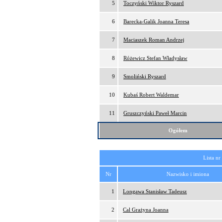
5
Toczyński Wiktor Ryszard
6
Barecka-Galik Joanna Teresa
7
Maciaszek Roman Andrzej
8
Różewicz Stefan Władysław
9
Smoliński Ryszard
10
Kubaś Robert Waldemar
11
Gruszczyński Paweł Marcin
Ogółem
Lista nr
Nr
Nazwisko i imiona
1
Longawa Stanisław Tadeusz
2
Cal Grażyna Joanna