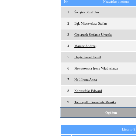
Nr
Nazwisko i imiona
1
Świątek Józef Jan
2
Bąk Mieczysław Stefan
3
Grajaszek Stefania Urszula
4
Marzec Andrzej
5
Depta Paweł Kamil
6
Piekutowska Irena Władysława
7
Noll Irena Anna
8
Kobusiński Edward
9
Tworzydło Bernadeta Monika
Ogółem
Lista nr 9