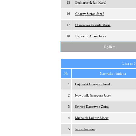
15
Bednarczyk Jan Karol
16
Gnaczy Stefan Józef
17
Olszewska Urszula Maria
18
Ugrewicz Adam Jacek
Ogółem
Lista nr 3
Nr
Nazwisko i imiona
1
Łojowski Grzegorz Józef
2
Nowotnik Grzegorz Jacek
3
Szwarc Katarzyna Zofia
4
Michalak Łukasz Maciej
5
Jancz Jarosław