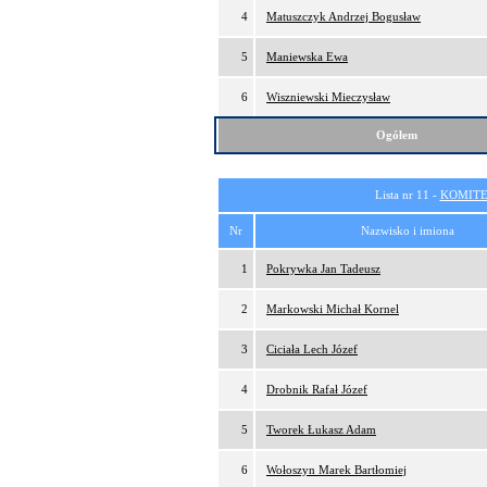
4
Matuszczyk Andrzej Bogusław
5
Maniewska Ewa
6
Wiszniewski Mieczysław
Ogółem
Lista nr 11 -
KOMITE
Nr
Nazwisko i imiona
1
Pokrywka Jan Tadeusz
2
Markowski Michał Kornel
3
Ciciała Lech Józef
4
Drobnik Rafał Józef
5
Tworek Łukasz Adam
6
Wołoszyn Marek Bartłomiej