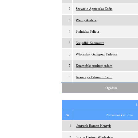
2
Szewieło Agnieszka Zofia
3
Ważny Andrzej
4
Stelnicka Felicja
5
Niejadlik Kazimierz
6
Wieczniak Grzegorz Tadeusz
7
Kuźmiński Andrzej Adam
8
Krawczyk Edmund Karol
Ogółem
L
Nr
Nazwisko i imiona
1
Janiszek Roman Henryk
2
Szylle Dariusz Władysław