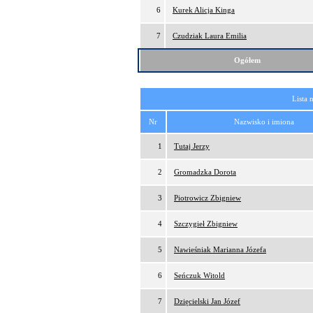
6
Kurek Alicja Kinga
7
Czudziak Laura Emilia
Ogółem
Lista 
Nr
Nazwisko i imiona
1
Tutaj Jerzy
2
Gromadzka Dorota
3
Piotrowicz Zbigniew
4
Szczygieł Zbigniew
5
Nawieśniak Marianna Józefa
6
Seńczuk Witold
7
Dzięcielski Jan Józef