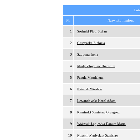
List
Nr
Nazwisko i imiona
1
Sosiński Piotr Stefan
2
Gaszyńska Elżbieta
3
Szpytma Irena
4
Mudy Zbigniew Hieronim
5
Pacuła Magdalena
6
Natanek Wiesław
7
Lewandowski Karol Adam
8
Kamiński Stanisław Grzegorz
9
Woźniak-Łągiewka Danuta Maria
10
Nitecki Władysław Stanisław