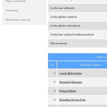
Dane w arkuszach
Liczba kart oddanych
Frekwencja
Liczba głosów ważnych
Dokumenty wyborcze
Liczba głosów nieważnych
Liczba kart wydanych pełnomocnikom
Data protokołu
Lista nr 
Nr
Nazwisko i imiona
1
Ławski Robert Artur
2
Kamińska Marzanna
3
Dyduch Marek
4
Kamińska Dorota Zofia