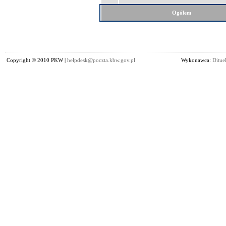
Ogółem
Copyright © 2010 PKW |
helpdesk@poczta.kbw.gov.pl
Wykonawca:
Dituel