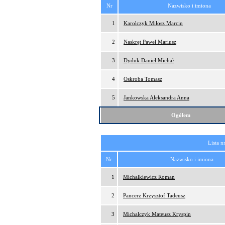
Nr
Nazwisko i imiona
1
Karolczyk Miłosz Marcin
2
Naskręt Paweł Mariusz
3
Dyduk Daniel Michał
4
Oskroba Tomasz
5
Jankowska Aleksandra Anna
Ogółem
Lista n
Nr
Nazwisko i imiona
1
Michalkiewicz Roman
2
Pancerz Krzysztof Tadeusz
3
Michalczyk Mateusz Kryspin