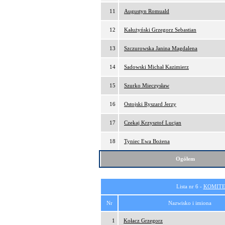
11
Augustyn Romuald
12
Kałużyński Grzegorz Sebastian
13
Szczurowska Janina Magdalena
14
Sadowski Michał Kazimierz
15
Szurko Mieczysław
16
Ostojski Ryszard Jerzy
17
Czekaj Krzysztof Lucjan
18
Tyniec Ewa Bożena
Ogółem
Lista nr 6 -
KOMITE
Nr
Nazwisko i imiona
1
Kołacz Grzegorz