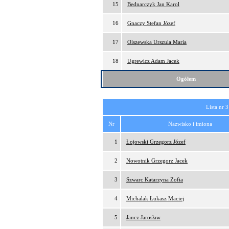
15
Bednarczyk Jan Karol
16
Gnaczy Stefan Józef
17
Olszewska Urszula Maria
18
Ugrewicz Adam Jacek
Ogółem
Lista nr 3
Nr
Nazwisko i imiona
1
Łojowski Grzegorz Józef
2
Nowotnik Grzegorz Jacek
3
Szwarc Katarzyna Zofia
4
Michalak Łukasz Maciej
5
Jancz Jarosław