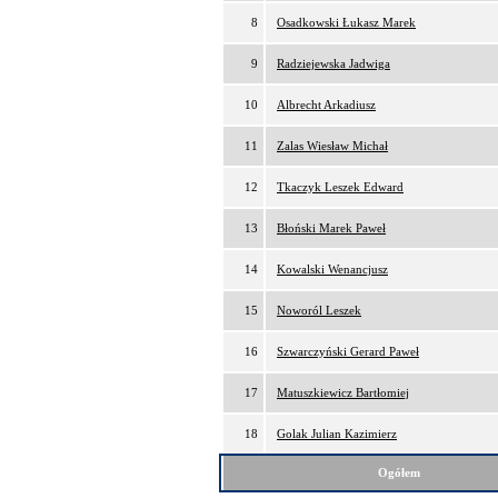
8
Osadkowski Łukasz Marek
9
Radziejewska Jadwiga
10
Albrecht Arkadiusz
11
Zalas Wiesław Michał
12
Tkaczyk Leszek Edward
13
Błoński Marek Paweł
14
Kowalski Wenancjusz
15
Noworól Leszek
16
Szwarczyński Gerard Paweł
17
Matuszkiewicz Bartłomiej
18
Golak Julian Kazimierz
Ogółem