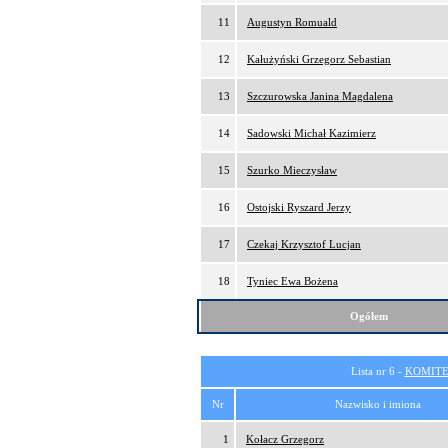
11
Augustyn Romuald
12
Kałużyński Grzegorz Sebastian
13
Szczurowska Janina Magdalena
14
Sadowski Michał Kazimierz
15
Szurko Mieczysław
16
Ostojski Ryszard Jerzy
17
Czekaj Krzysztof Lucjan
18
Tyniec Ewa Bożena
Ogółem
Lista nr 6 -
KOMITE
Nr
Nazwisko i imiona
1
Kołacz Grzegorz