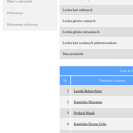
Dane w arkuszach
Liczba kart oddanych
Frekwencja
Liczba głosów ważnych
Dokumenty wyborcze
Liczba głosów nieważnych
Liczba kart wydanych pełnomocnikom
Data protokołu
Lista nr 
Nr
Nazwisko i imiona
1
Ławski Robert Artur
2
Kamińska Marzanna
3
Dyduch Marek
4
Kamińska Dorota Zofia