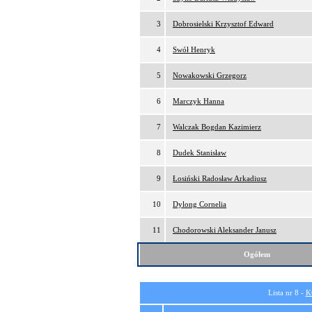
3
Dobrosielski Krzysztof Edward
4
Swół Henryk
5
Nowakowski Grzegorz
6
Marczyk Hanna
7
Walczak Bogdan Kazimierz
8
Dudek Stanisław
9
Łosiński Radosław Arkadiusz
10
Dylong Cornelia
11
Chodorowski Aleksander Janusz
Ogółem
Lista nr 8 -
K