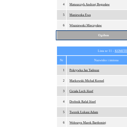
4
Matuszczyk Andrzej Bogusław
5
Maniewska Ewa
6
Wiszniewski Mieczysław
Ogółem
Lista nr 11 -
KOMITE
Nr
Nazwisko i imiona
1
Pokrywka Jan Tadeusz
2
Markowski Michał Kornel
3
Ciciała Lech Józef
4
Drobnik Rafał Józef
5
Tworek Łukasz Adam
6
Wołoszyn Marek Bartłomiej