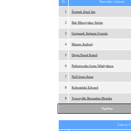
Nr
Nazwisko i imiona
1
Świątek Józef Jan
2
Bąk Mieczysław Stefan
3
Grajaszek Stefania Urszula
4
Marzec Andrzej
5
Depta Paweł Kamil
6
Piekutowska Irena Władysława
7
Noll Irena Anna
8
Kobusiński Edward
9
Tworzydło Bernadeta Monika
Ogółem
Lista nr 9