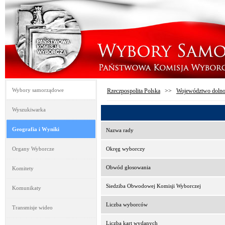
Wybory samorządowe
Rzeczpospolita Polska
>>
Województwo dolno
Wyszukiwarka
Geografia i Wyniki
Nazwa rady
Organy Wyborcze
Okręg wyborczy
Obwód głosowania
Komitety
Siedziba Obwodowej Komisji Wyborczej
Komunikaty
Liczba wyborców
Transmisje wideo
Liczba kart wydanych