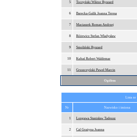
5
Toczyński Wiktor Ryszard
6
Barecka-Galik Joanna Teresa
7
Maciaszek Roman Andrzej
8
Różewicz Stefan Władysław
9
Smoliński Ryszard
10
Kubaś Robert Waldemar
11
Gruszczyński Paweł Marcin
Ogółem
Lista nr
Nr
Nazwisko i imiona
1
Longawa Stanisław Tadeusz
2
Cal Grażyna Joanna