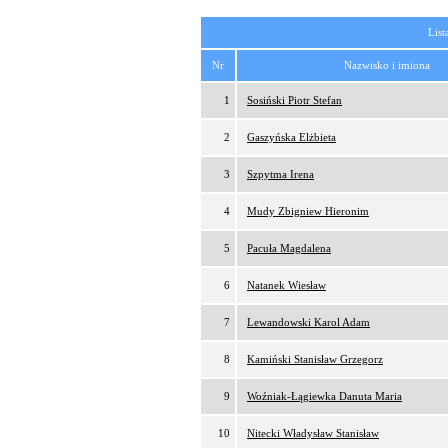
List
Nr
Nazwisko i imiona
1
Sosiński Piotr Stefan
2
Gaszyńska Elżbieta
3
Szpytma Irena
4
Mudy Zbigniew Hieronim
5
Pacuła Magdalena
6
Natanek Wiesław
7
Lewandowski Karol Adam
8
Kamiński Stanisław Grzegorz
9
Woźniak-Łągiewka Danuta Maria
10
Nitecki Władysław Stanisław