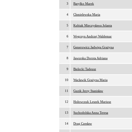
3
Baryłko Marek
4
Chmielewska Maria
5
Kubiak Mieczysława Jolanta
6
Węgrzyn Andrzej Waldemar
7
Generowicz Jadwiga Grażyna
8
Jaworska Dorota Adriana
9
Bielecki Tadeusz
10
Wacławik Grażyna Maria
11
Guzik Jerzy Stanisław
12
Hołowczuk Leszek Mariusz
13
Suchodolska Anna Teresa
14
Drąg Czesław