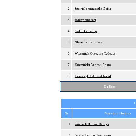
2
Szewieło Agnieszka Zofia
3
Ważny Andrzej
4
Stelnicka Felicja
5
Niejadlik Kazimierz
6
Wieczniak Grzegorz Tadeusz
7
Kuźmiński Andrzej Adam
8
Krawczyk Edmund Karol
Ogółem
L
Nr
Nazwisko i imiona
1
Janiszek Roman Henryk
2
Szylle Dariusz Władysław