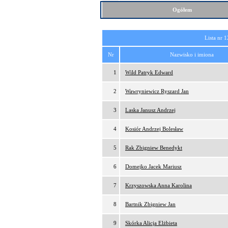
Ogółem
Lista nr 1
Nr
Nazwisko i imiona
1
Wild Patryk Edward
2
Wawryniewicz Ryszard Jan
3
Laska Janusz Andrzej
4
Kosiór Andrzej Bolesław
5
Rak Zbigniew Benedykt
6
Domejko Jacek Mariusz
7
Krzyszowska Anna Karolina
8
Bartnik Zbigniew Jan
9
Skórka Alicja Elżbieta