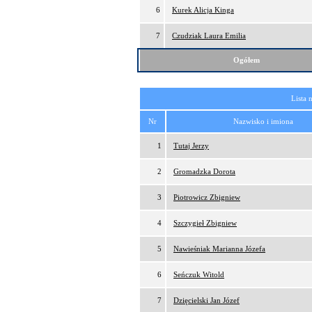
6
Kurek Alicja Kinga
7
Czudziak Laura Emilia
Ogółem
Lista 
Nr
Nazwisko i imiona
1
Tutaj Jerzy
2
Gromadzka Dorota
3
Piotrowicz Zbigniew
4
Szczygieł Zbigniew
5
Nawieśniak Marianna Józefa
6
Seńczuk Witold
7
Dzięcielski Jan Józef