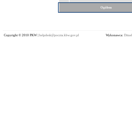
Ogółem
Copyright © 2010 PKW |
helpdesk@poczta.kbw.gov.pl
Wykonawca:
Dituel