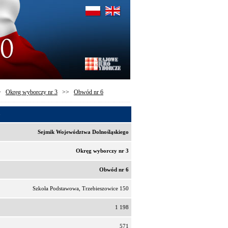
>
Okręg wyborczy nr 3
>>
Obwód nr 6
3
Sejmik Województwa Dolnośląskiego
Okręg wyborczy nr 3
Obwód nr 6
Szkoła Podstawowa, Trzebieszowice 150
1 198
571