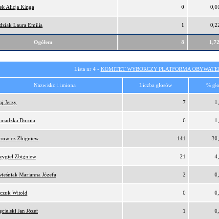
ek Alicja Kinga
0
0,0
dziak Laura Emilia
1
0,2
Ogółem
8
1,7
Lista nr 4 -
KOMITET WYBORCZY PLATFORMA OBYWATEL
Nazwisko i imiona
Liczba głosów
% gł
aj Jerzy
7
1
madzka Dorota
6
1
trowicz Zbigniew
141
30
zygieł Zbigniew
21
4
ieśniak Marianna Józefa
2
0
czuk Witold
0
0
ęcielski Jan Józef
1
0