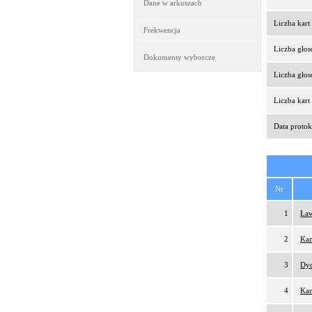
Dane w arkuszach
Liczba kar
Frekwencja
Liczba gło
Dokumenty wyborcze
Liczba gło
Liczba kar
Data protok
Nr
1
Ław
2
Kam
3
Dy
4
Kam