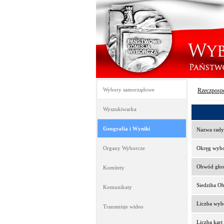
Wybory samorządowe
Rzeczpospo
Wyszukiwarka
Geografia i Wyniki
Nazwa rady
Organy Wyborcze
Okręg wyb
Obwód gło
Komitety
Siedziba O
Komunikaty
Liczba wy
Transmisje wideo
Liczba kar