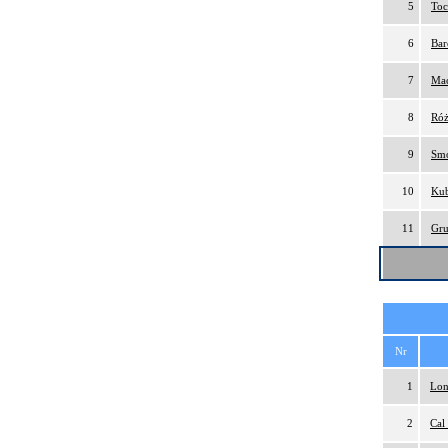
5
Toc
6
Bar
7
Mac
8
Róż
9
Smo
10
Kub
11
Gru
Nr
1
Lon
2
Cal