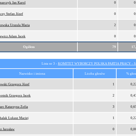
narczyk Jan Karol
0
0
czy Stefan Józef
0
0
zewska Urszula Maria
2
0
ewicz Adam Jacek
0
0
Ogółem
79
17
Lista nr 3 -
KOMITET WYBORCZY POLSKA PARTIA PRACY - SI
Nazwisko i imiona
Liczba głosów
% gło
owski Grzegorz Józef
1
0,2
otnik Grzegorz Jacek
2
0,4
arc Katarzyna Zofia
3
0,6
halak Łukasz Maciej
1
0,2
cz Jarosław
0
0,0