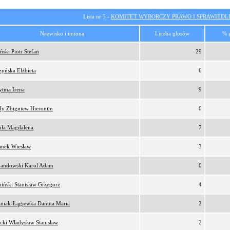
Lista nr 5 -
KOMITET WYBORCZY PRAWO I SPRAWIEDL
Nazwisko i imiona
Liczba głosów
% 
ński Piotr Stefan
29
zyńska Elżbieta
6
ytma Irena
9
y Zbigniew Hieronim
0
uła Magdalena
7
anek Wiesław
3
andowski Karol Adam
0
iński Stanisław Grzegorz
4
niak-Łągiewka Danuta Maria
2
ecki Władysław Stanisław
2