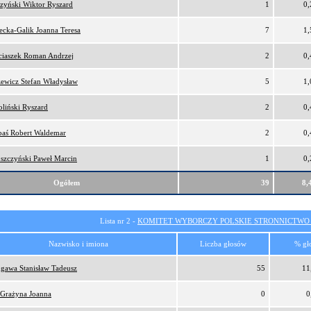
zyński Wiktor Ryszard
1
0
ecka-Galik Joanna Teresa
7
1
iaszek Roman Andrzej
2
0
ewicz Stefan Władysław
5
1
liński Ryszard
2
0
aś Robert Waldemar
2
0
szczyński Paweł Marcin
1
0
Ogółem
39
8,
Lista nr 2 -
KOMITET WYBORCZY POLSKIE STRONNICTW
Nazwisko i imiona
Liczba głosów
% gł
gawa Stanisław Tadeusz
55
11
 Grażyna Joanna
0
0