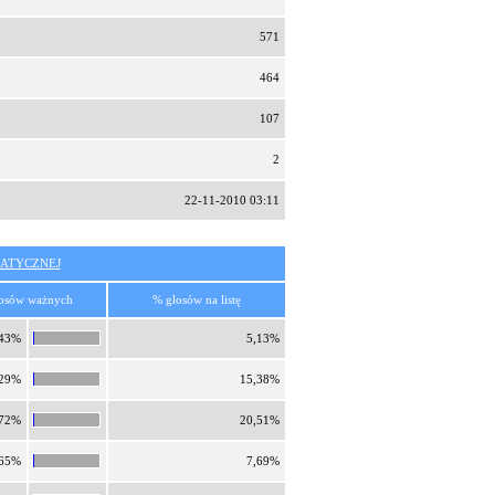
571
464
107
2
22-11-2010 03:11
ATYCZNEJ
osów ważnych
% głosów na listę
,43%
5,13%
,29%
15,38%
,72%
20,51%
,65%
7,69%