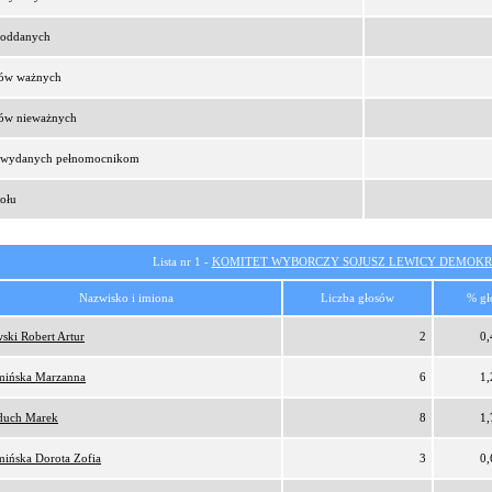
t oddanych
sów ważnych
sów nieważnych
t wydanych pełnomocnikom
ołu
Lista nr 1 -
KOMITET WYBORCZY SOJUSZ LEWICY DEMOKR
Nazwisko i imiona
Liczba głosów
% gł
ski Robert Artur
2
0
ińska Marzanna
6
1
duch Marek
8
1
ińska Dorota Zofia
3
0