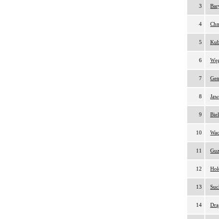
3
Bar
4
Chm
5
Kub
6
Węg
7
Gen
8
Jaw
9
Bie
10
Wac
11
Guz
12
Hoł
13
Suc
14
Drą