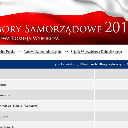
lita Polska
>>
Województwo dolnośląskie
>>
Sejmik Województwa Dolnośląskiego
>
gm. Lądek-Zdrój, Obwód nr 6, Okręg wyborczy nr 
orczy
sowania
bwodowej Komisji Wyborczej
borców
t wydanych