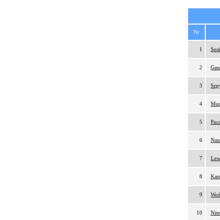
Nr
1
Sosi
2
Gas
3
Szp
4
Mud
5
Pac
6
Nat
7
Lew
8
Kam
9
Woź
10
Nit