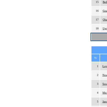
15
Bed
16
Gna
17
Ols
18
Ugr
Nr
1
Łoj
2
Now
3
Szw
4
Mic
5
Jan