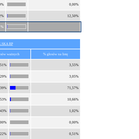
0%
0,00%
2%
12,50%
2%
SKA RP
osów ważnych
% głosów na listę
,51%
3,55%
,29%
3,05%
,39%
71,57%
,53%
10,66%
,43%
1,02%
,00%
0,00%
,22%
0,51%