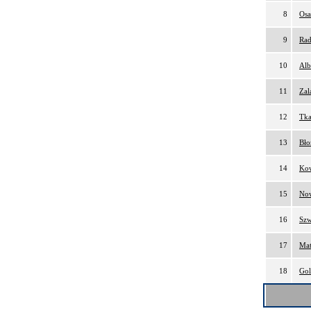
8
Osa
9
Rad
10
Alb
11
Zal
12
Tka
13
Bło
14
Kow
15
Now
16
Szw
17
Mat
18
Gol