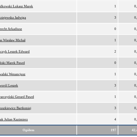
dkowski Łukasz Marek
1
0
ziejewska Jadwiga
3
0
recht Arkadiusz
0
0
as Wiesław Michał
1
0
czyk Leszek Edward
2
0
ński Marek Paweł
0
0
alski Wenancjusz
1
0
oról Leszek
3
0
arczyński Gerard Paweł
1
0
uszkiewicz Bartłomiej
3
0
ak Julian Kazimierz
4
0
Ogółem
197
42