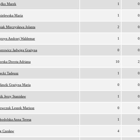
yłko Marek
1
0
ielewska Maria
1
0
iak Mieczysława Jolanta
2
0
rzyn Andrzej Waldemar
1
0
erowicz Jadwiga Grażyna
0
0
orska Dorota Adriana
10
2
lecki Tadeusz
1
0
ławik Grażyna Maria
0
0
ik Jerzy Stanisław
1
0
owczuk Leszek Mariusz
0
0
hodolska Anna Teresa
1
0
g Czesław
4
0