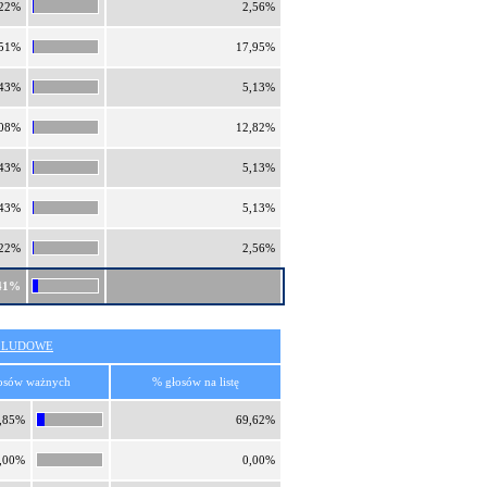
,22%
2,56%
,51%
17,95%
,43%
5,13%
,08%
12,82%
,43%
5,13%
,43%
5,13%
,22%
2,56%
41%
O LUDOWE
osów ważnych
% głosów na listę
,85%
69,62%
,00%
0,00%