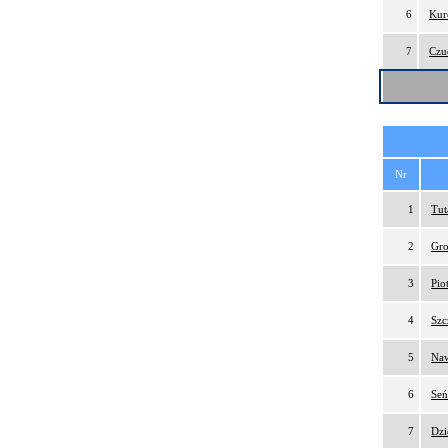
6
Kur
7
Czu
Nr
1
Tut
2
Gro
3
Pio
4
Szc
5
Naw
6
Seń
7
Dzi