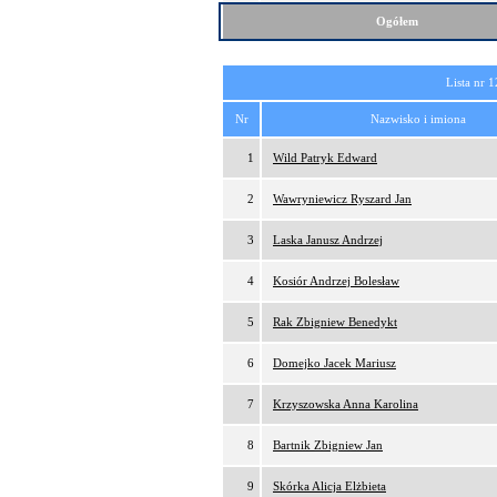
Ogółem
Lista nr 1
Nr
Nazwisko i imiona
1
Wild Patryk Edward
2
Wawryniewicz Ryszard Jan
3
Laska Janusz Andrzej
4
Kosiór Andrzej Bolesław
5
Rak Zbigniew Benedykt
6
Domejko Jacek Mariusz
7
Krzyszowska Anna Karolina
8
Bartnik Zbigniew Jan
9
Skórka Alicja Elżbieta