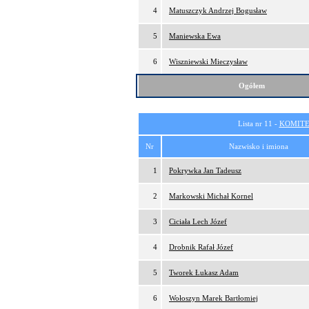
4
Matuszczyk Andrzej Bogusław
5
Maniewska Ewa
6
Wiszniewski Mieczysław
Ogółem
Lista nr 11 -
KOMITE
Nr
Nazwisko i imiona
1
Pokrywka Jan Tadeusz
2
Markowski Michał Kornel
3
Ciciała Lech Józef
4
Drobnik Rafał Józef
5
Tworek Łukasz Adam
6
Wołoszyn Marek Bartłomiej