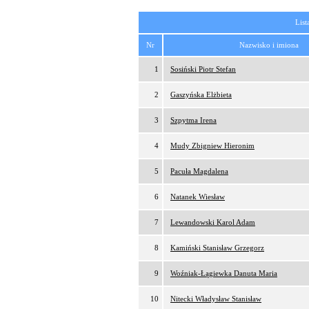
List
Nr
Nazwisko i imiona
1
Sosiński Piotr Stefan
2
Gaszyńska Elżbieta
3
Szpytma Irena
4
Mudy Zbigniew Hieronim
5
Pacuła Magdalena
6
Natanek Wiesław
7
Lewandowski Karol Adam
8
Kamiński Stanisław Grzegorz
9
Woźniak-Łągiewka Danuta Maria
10
Nitecki Władysław Stanisław