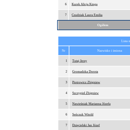
6
Kurek Alicja Kinga
7
Czudziak Laura Emilia
Ogółem
Lista 
Nr
Nazwisko i imiona
1
Tutaj Jerzy
2
Gromadzka Dorota
3
Piotrowicz Zbigniew
4
Szczygieł Zbigniew
5
Nawieśniak Marianna Józefa
6
Seńczuk Witold
7
Dzięcielski Jan Józef