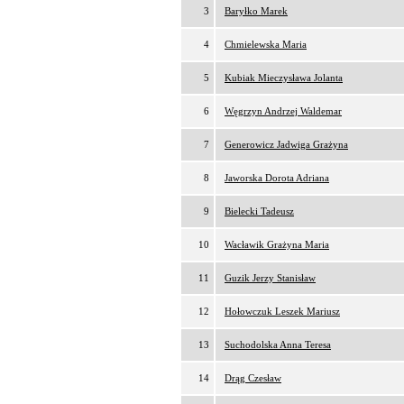
3
Baryłko Marek
4
Chmielewska Maria
5
Kubiak Mieczysława Jolanta
6
Węgrzyn Andrzej Waldemar
7
Generowicz Jadwiga Grażyna
8
Jaworska Dorota Adriana
9
Bielecki Tadeusz
10
Wacławik Grażyna Maria
11
Guzik Jerzy Stanisław
12
Hołowczuk Leszek Mariusz
13
Suchodolska Anna Teresa
14
Drąg Czesław