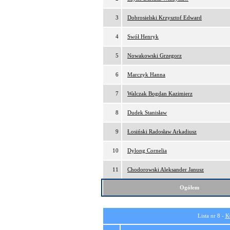
3
Dobrosielski Krzysztof Edward
4
Swół Henryk
5
Nowakowski Grzegorz
6
Marczyk Hanna
7
Walczak Bogdan Kazimierz
8
Dudek Stanisław
9
Łosiński Radosław Arkadiusz
10
Dylong Cornelia
11
Chodorowski Aleksander Janusz
Ogółem
Lista nr 8 -
K