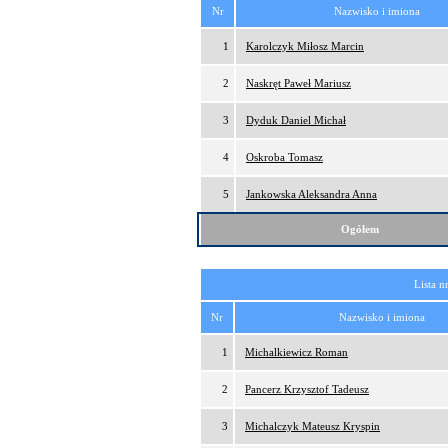
Nr
Nazwisko i imiona
1
Karolczyk Miłosz Marcin
2
Naskręt Paweł Mariusz
3
Dyduk Daniel Michał
4
Oskroba Tomasz
5
Jankowska Aleksandra Anna
Ogółem
Lista n
Nr
Nazwisko i imiona
1
Michalkiewicz Roman
2
Pancerz Krzysztof Tadeusz
3
Michalczyk Mateusz Kryspin