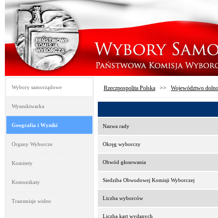
Wybory samorządowe
Rzeczpospolita Polska
>>
Województwo dolno
Wyszukiwarka
Geografia i Wyniki
Nazwa rady
Organy Wyborcze
Okręg wyborczy
Obwód głosowania
Komitety
Siedziba Obwodowej Komisji Wyborczej
Komunikaty
Liczba wyborców
Transmisje wideo
Liczba kart wydanych