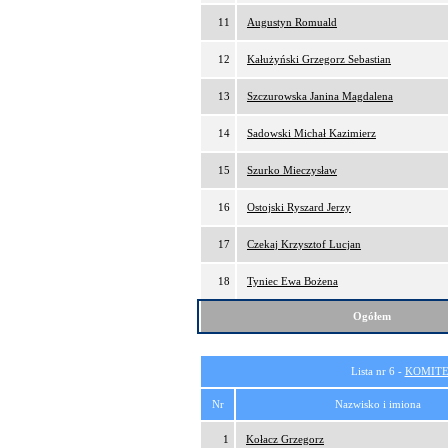
11
Augustyn Romuald
12
Kałużyński Grzegorz Sebastian
13
Szczurowska Janina Magdalena
14
Sadowski Michał Kazimierz
15
Szurko Mieczysław
16
Ostojski Ryszard Jerzy
17
Czekaj Krzysztof Lucjan
18
Tyniec Ewa Bożena
Ogółem
Lista nr 6 -
KOMITE
Nr
Nazwisko i imiona
1
Kołacz Grzegorz