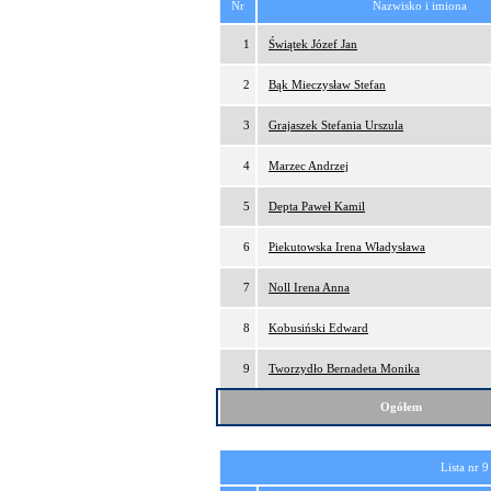
Nr
Nazwisko i imiona
1
Świątek Józef Jan
2
Bąk Mieczysław Stefan
3
Grajaszek Stefania Urszula
4
Marzec Andrzej
5
Depta Paweł Kamil
6
Piekutowska Irena Władysława
7
Noll Irena Anna
8
Kobusiński Edward
9
Tworzydło Bernadeta Monika
Ogółem
Lista nr 9