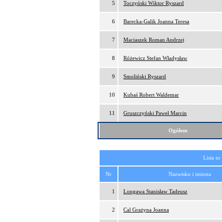
5
Toczyński Wiktor Ryszard
6
Barecka-Galik Joanna Teresa
7
Maciaszek Roman Andrzej
8
Różewicz Stefan Władysław
9
Smoliński Ryszard
10
Kubaś Robert Waldemar
11
Gruszczyński Paweł Marcin
Ogółem
Lista nr
Nr
Nazwisko i imiona
1
Longawa Stanisław Tadeusz
2
Cal Grażyna Joanna