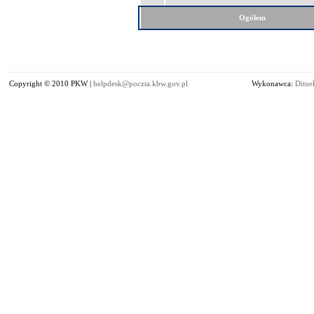
Ogółem
Copyright © 2010 PKW |
helpdesk@poczta.kbw.gov.pl
Wykonawca:
Dituel