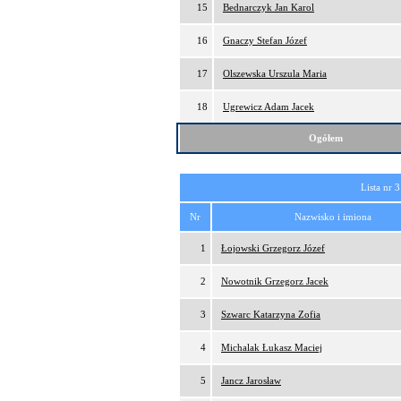
15
Bednarczyk Jan Karol
16
Gnaczy Stefan Józef
17
Olszewska Urszula Maria
18
Ugrewicz Adam Jacek
Ogółem
Lista nr 3
Nr
Nazwisko i imiona
1
Łojowski Grzegorz Józef
2
Nowotnik Grzegorz Jacek
3
Szwarc Katarzyna Zofia
4
Michalak Łukasz Maciej
5
Jancz Jarosław