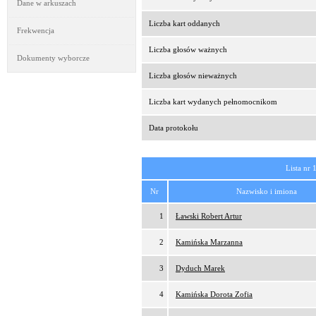
Dane w arkuszach
Liczba kart oddanych
Frekwencja
Liczba głosów ważnych
Dokumenty wyborcze
Liczba głosów nieważnych
Liczba kart wydanych pełnomocnikom
Data protokołu
Lista nr 
Nr
Nazwisko i imiona
1
Ławski Robert Artur
2
Kamińska Marzanna
3
Dyduch Marek
4
Kamińska Dorota Zofia