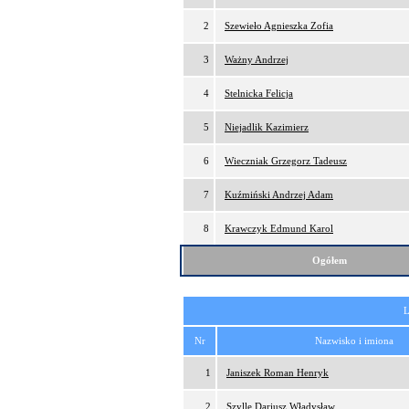
2
Szewieło Agnieszka Zofia
3
Ważny Andrzej
4
Stelnicka Felicja
5
Niejadlik Kazimierz
6
Wieczniak Grzegorz Tadeusz
7
Kuźmiński Andrzej Adam
8
Krawczyk Edmund Karol
Ogółem
L
Nr
Nazwisko i imiona
1
Janiszek Roman Henryk
2
Szylle Dariusz Władysław