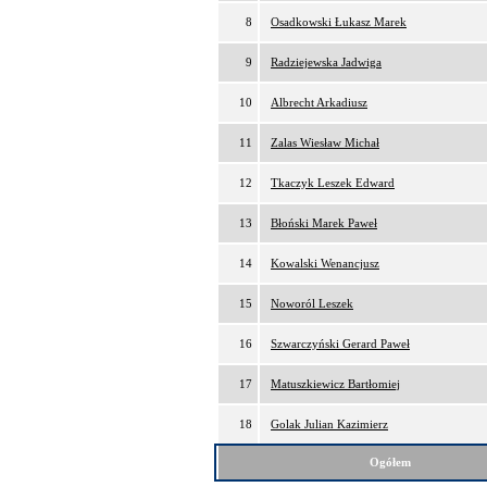
8
Osadkowski Łukasz Marek
9
Radziejewska Jadwiga
10
Albrecht Arkadiusz
11
Zalas Wiesław Michał
12
Tkaczyk Leszek Edward
13
Błoński Marek Paweł
14
Kowalski Wenancjusz
15
Noworól Leszek
16
Szwarczyński Gerard Paweł
17
Matuszkiewicz Bartłomiej
18
Golak Julian Kazimierz
Ogółem