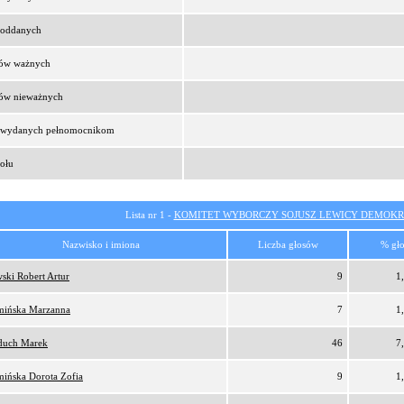
t oddanych
sów ważnych
sów nieważnych
t wydanych pełnomocnikom
ołu
Lista nr 1 -
KOMITET WYBORCZY SOJUSZ LEWICY DEMOKR
Nazwisko i imiona
Liczba głosów
% gł
ski Robert Artur
9
1
ińska Marzanna
7
1
duch Marek
46
7
ińska Dorota Zofia
9
1