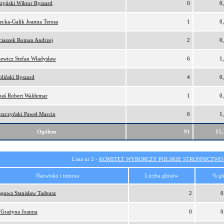
zyński Wiktor Ryszard
0
0
ecka-Galik Joanna Teresa
1
0
iaszek Roman Andrzej
2
0
ewicz Stefan Władysław
6
1
liński Ryszard
4
0
aś Robert Waldemar
1
0
szczyński Paweł Marcin
6
1
Ogółem
91
15
Lista nr 2 -
KOMITET WYBORCZY POLSKIE STRONNICTW
Nazwisko i imiona
Liczba głosów
% gł
gawa Stanisław Tadeusz
2
0
 Grażyna Joanna
0
0