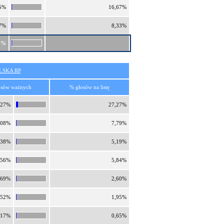
5%
16,67%
7%
8,33%
8%
SKA RP
osów ważnych
% głosów na listę
,27%
27,27%
,08%
7,79%
,38%
5,19%
,56%
5,84%
,69%
2,60%
,52%
1,95%
,17%
0,65%