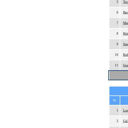
5
Toc
6
Bar
7
Mac
8
Róż
9
Smo
10
Kub
11
Gru
Nr
1
Lon
2
Cal