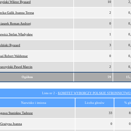
zyński Wiktor Ryszard
10
2
ecka-Galik Joanna Teresa
2
0
iaszek Roman Andrzej
0
0
ewicz Stefan Władysław
1
0
liński Ryszard
3
0
aś Robert Waldemar
0
0
szczyński Paweł Marcin
2
0
Ogółem
59
15
Lista nr 2 -
KOMITET WYBORCZY POLSKIE STRONNICTW
Nazwisko i imiona
Liczba głosów
% gł
gawa Stanisław Tadeusz
33
8
 Grażyna Joanna
0
0