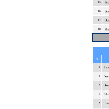
15
Bed
16
Gna
17
Ols
18
Ugr
Nr
1
Łoj
2
Now
3
Szw
4
Mic
5
Jan