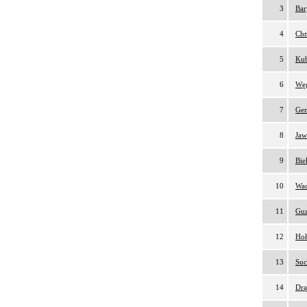
3
Bar
4
Chm
5
Kub
6
Węg
7
Gen
8
Jaw
9
Bie
10
Wac
11
Guz
12
Hoł
13
Suc
14
Drą