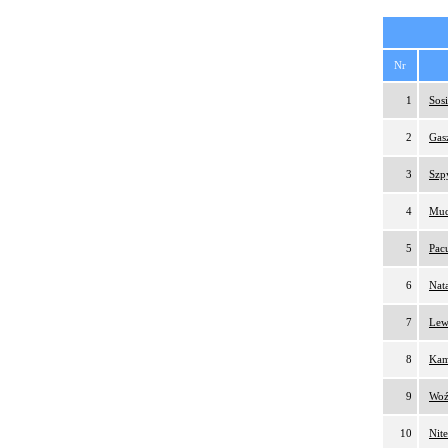
Nr
1
Sosi
2
Gas
3
Szp
4
Mud
5
Pac
6
Nat
7
Lew
8
Kam
9
Woź
10
Nit