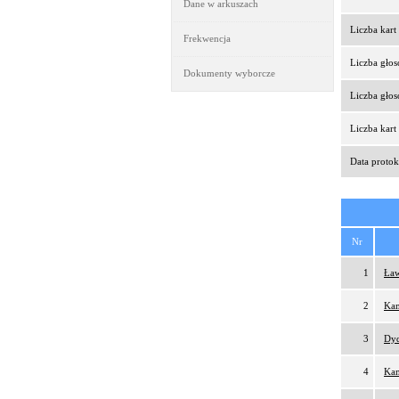
Dane w arkuszach
Liczba kar
Frekwencja
Liczba gło
Dokumenty wyborcze
Liczba gło
Liczba kar
Data protok
Nr
1
Ław
2
Kam
3
Dy
4
Kam