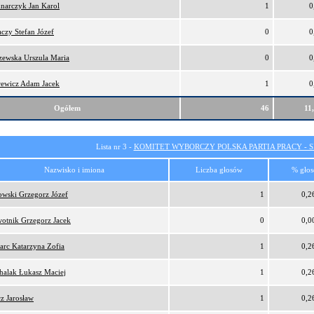
narczyk Jan Karol
1
0
czy Stefan Józef
0
0
zewska Urszula Maria
0
0
ewicz Adam Jacek
1
0
Ogółem
46
11
Lista nr 3 -
KOMITET WYBORCZY POLSKA PARTIA PRACY - SI
Nazwisko i imiona
Liczba głosów
% gło
owski Grzegorz Józef
1
0,2
otnik Grzegorz Jacek
0
0,0
arc Katarzyna Zofia
1
0,2
halak Łukasz Maciej
1
0,2
cz Jarosław
1
0,2