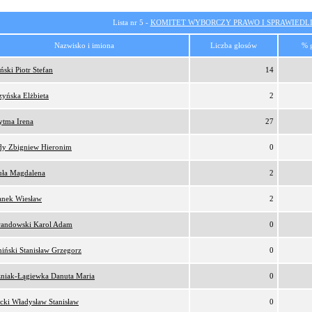
Lista nr 5 -
KOMITET WYBORCZY PRAWO I SPRAWIEDL
Nazwisko i imiona
Liczba głosów
% 
ński Piotr Stefan
14
zyńska Elżbieta
2
ytma Irena
27
y Zbigniew Hieronim
0
uła Magdalena
2
anek Wiesław
2
andowski Karol Adam
0
iński Stanisław Grzegorz
0
niak-Łągiewka Danuta Maria
0
ecki Władysław Stanisław
0