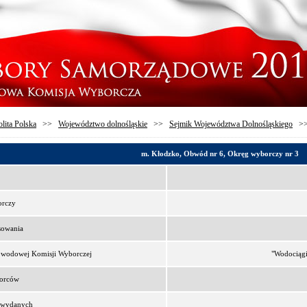
lita Polska
>>
Województwo dolnośląskie
>>
Sejmik Województwa Dolnośląskiego
>
m. Kłodzko, Obwód nr 6, Okręg wyborczy nr 3
orczy
sowania
bwodowej Komisji Wyborczej
"Wodociągi
borców
t wydanych