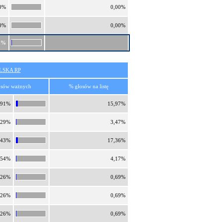
0%
0,00%
0%
0,00%
3%
SKA RP
osów ważnych
% głosów na listę
,91%
15,97%
,29%
3,47%
,43%
17,36%
,54%
4,17%
,26%
0,69%
,26%
0,69%
,26%
0,69%