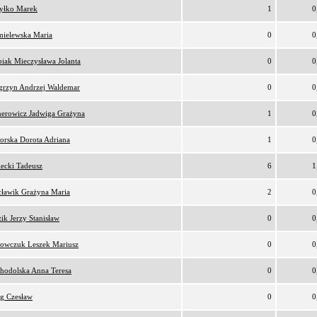
yłko Marek
1
0
ielewska Maria
0
0
iak Mieczysława Jolanta
0
0
rzyn Andrzej Waldemar
0
0
erowicz Jadwiga Grażyna
1
0
orska Dorota Adriana
1
0
lecki Tadeusz
6
1
ławik Grażyna Maria
2
0
ik Jerzy Stanisław
0
0
owczuk Leszek Mariusz
0
0
hodolska Anna Teresa
0
0
g Czesław
0
0