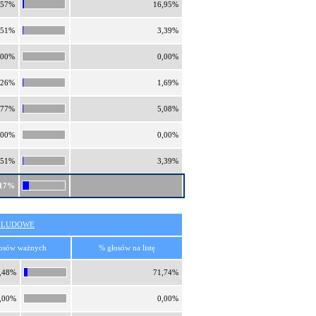
,57%
16,95%
,51%
3,39%
,00%
0,00%
,26%
1,69%
,77%
5,08%
,00%
0,00%
,51%
3,39%
,17%
O LUDOWE
osów ważnych
% głosów na listę
,48%
71,74%
,00%
0,00%