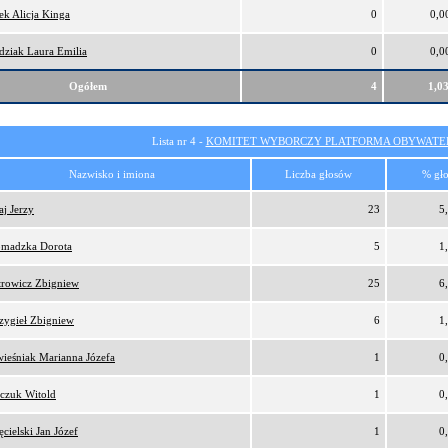
ek Alicja Kinga
0
0,0
dziak Laura Emilia
0
0,0
Ogółem
4
1,0
Lista nr 4 -
KOMITET WYBORCZY PLATFORMA OBYWATEL
Nazwisko i imiona
Liczba głosów
% gł
aj Jerzy
23
5
madzka Dorota
5
1
trowicz Zbigniew
25
6
zygieł Zbigniew
6
1
ieśniak Marianna Józefa
1
0
czuk Witold
1
0
ęcielski Jan Józef
1
0