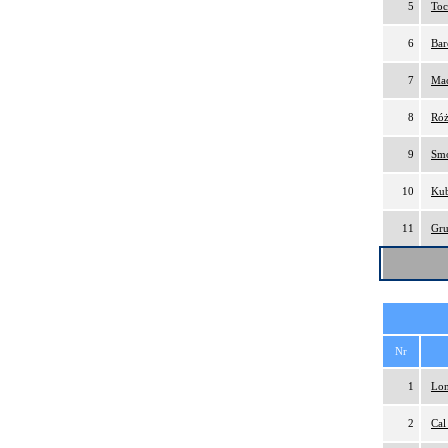
5
Toc
6
Bar
7
Mac
8
Róż
9
Smo
10
Kub
11
Gru
Nr
1
Lon
2
Cal