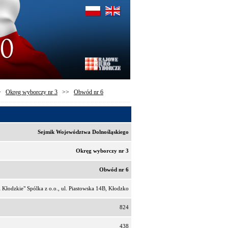
>
Okręg wyborczy nr 3
>>
Obwód nr 6
Sejmik Województwa Dolnośląskiego
Okręg wyborczy nr 3
Obwód nr 6
 Kłodzkie" Spólka z o.o., ul. Piastowska 14B, Kłodzko
824
438