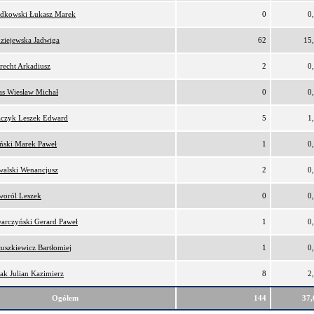
dkowski Łukasz Marek
0
0
ziejewska Jadwiga
62
15
recht Arkadiusz
2
0
as Wiesław Michał
0
0
czyk Leszek Edward
5
1
ński Marek Paweł
1
0
alski Wenancjusz
2
0
oról Leszek
0
0
arczyński Gerard Paweł
1
0
uszkiewicz Bartłomiej
1
0
ak Julian Kazimierz
8
2
Ogółem
144
37