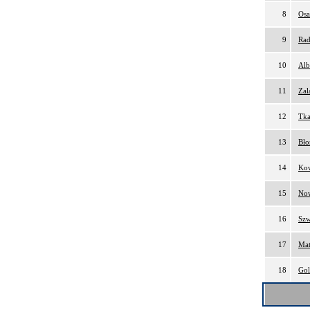
8
Osa
9
Rad
10
Alb
11
Zal
12
Tka
13
Bło
14
Kow
15
Now
16
Szw
17
Mat
18
Gol