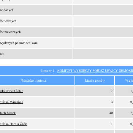
t oddanych
sów ważnych
sów nieważnych
t wydanych pełnomocnikom
ołu
Lista nr 1 -
KOMITET WYBORCZY SOJUSZ LEWICY DEMOKR
Nazwisko i imiona
Liczba głosów
% gł
ski Robert Artur
7
1
ińska Marzanna
3
0
duch Marek
30
7
ińska Dorota Zofia
1
0