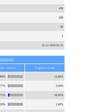
438
389
49
1
22-11-2010 01:53
ATYCZNEJ
osów ważnych
% głosów na listę
,80%
11,86%
,77%
5,08%
,71%
50,85%
,26%
1,69%