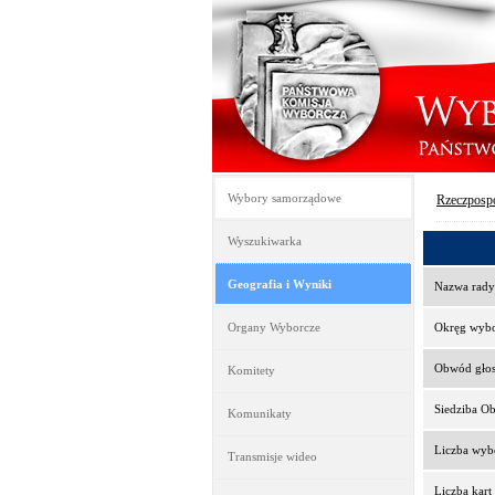
Wybory samorządowe
Rzeczpospo
Wyszukiwarka
Geografia i Wyniki
Nazwa rady
Organy Wyborcze
Okręg wyb
Obwód gło
Komitety
Siedziba O
Komunikaty
Liczba wy
Transmisje wideo
Liczba kar