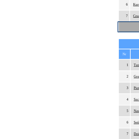
6
Kur
7
Czu
Nr
1
Tut
2
Gro
3
Pio
4
Szc
5
Naw
6
Seń
7
Dzi