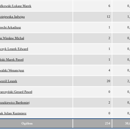
dkowski Łukasz Marek
6
0
ziejewska Jadwiga
12
1
recht Arkadiusz
1
0
as Wiesław Michał
2
0
czyk Leszek Edward
1
0
ński Marek Paweł
1
0
alski Wenancjusz
4
0
oról Leszek
20
2
arczyński Gerard Paweł
0
0
uszkiewicz Bartłomiej
2
0
ak Julian Kazimierz
0
0
Ogółem
254
30