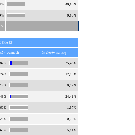
4%
40,00%
0%
0,00%
0%
SKA RP
osów ważnych
% głosów na listę
,87%
35,43%
,74%
12,20%
,12%
0,39%
,49%
24,41%
,60%
1,97%
,24%
0,79%
,69%
5,51%