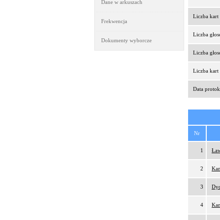
Dane w arkuszach
Liczba kar
Frekwencja
Liczba gło
Dokumenty wyborcze
Liczba gło
Liczba kar
Data protok
Nr
1
Ław
2
Kam
3
Dy
4
Kam