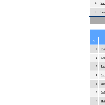
6
Kur
7
Czu
Nr
1
Tut
2
Gro
3
Pio
4
Szc
5
Naw
6
Seń
7
Dzi