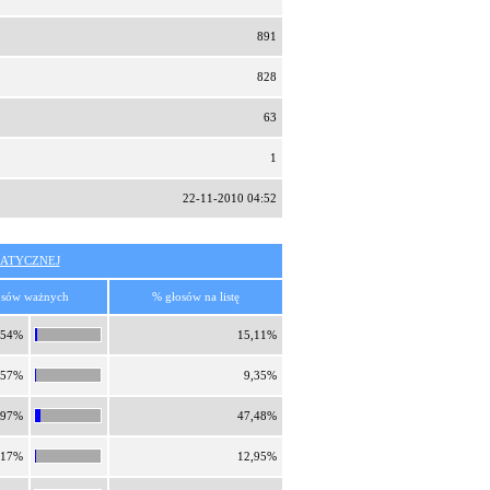
891
828
63
1
22-11-2010 04:52
ATYCZNEJ
osów ważnych
% głosów na listę
,54%
15,11%
,57%
9,35%
,97%
47,48%
,17%
12,95%