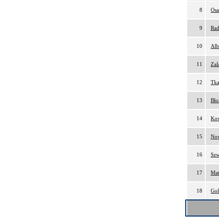
8
Osa
9
Rad
10
Alb
11
Zal
12
Tka
13
Bło
14
Kow
15
Now
16
Szw
17
Mat
18
Gol