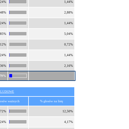
,24%
1,44%
,48%
2,88%
,24%
1,44%
,85%
5,04%
,12%
0,72%
,24%
1,44%
,36%
2,16%
,79%
O LUDOWE
łosów ważnych
% głosów na listę
,72%
12,50%
,24%
4,17%