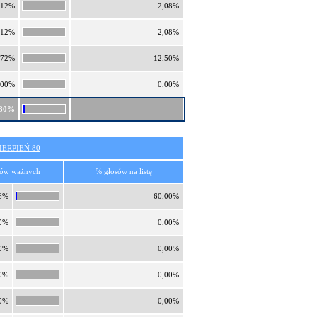
,12%
2,08%
,12%
2,08%
,72%
12,50%
,00%
0,00%
,80%
ERPIEŃ 80
sów ważnych
% głosów na listę
6%
60,00%
0%
0,00%
0%
0,00%
0%
0,00%
0%
0,00%