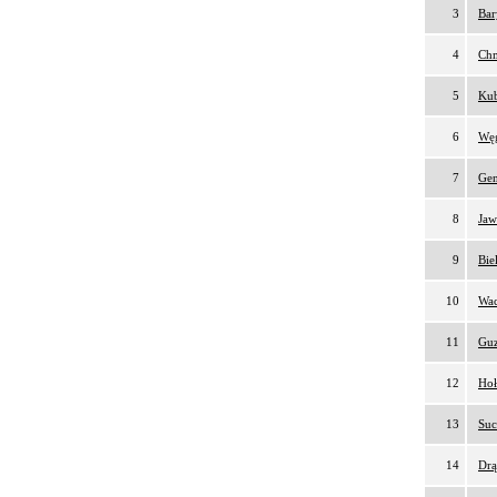
3
Bar
4
Chm
5
Kub
6
Węg
7
Gen
8
Jaw
9
Bie
10
Wac
11
Guz
12
Hoł
13
Suc
14
Drą