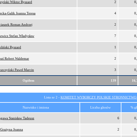
zyński Wiktor Ryszard
2
0
ecka-Galik Joanna Teresa
4
0
iaszek Roman Andrzej
2
0
ewicz Stefan Władysław
7
0
liński Ryszard
1
0
aś Robert Waldemar
2
0
szczyński Paweł Marcin
3
0
Ogółem
139
16
Lista nr 2 -
KOMITET WYBORCZY POLSKIE STRONNICTW
Nazwisko i imiona
Liczba głosów
% g
gawa Stanisław Tadeusz
6
0
 Grażyna Joanna
2
0