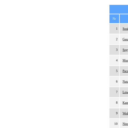
Nr
1
Sosi
2
Gas
3
Szp
4
Mud
5
Pac
6
Nat
7
Lew
8
Kam
9
Woź
10
Nit