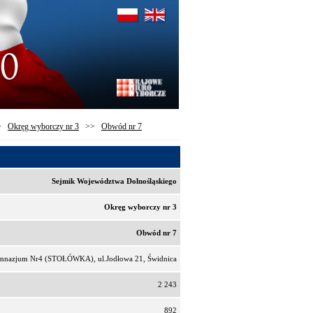
>
Okręg wyborczy nr 3
>>
Obwód nr 7
Sejmik Województwa Dolnośląskiego
Okręg wyborczy nr 3
Obwód nr 7
mnazjum Nr4 (STOŁÓWKA), ul.Jodłowa 21, Świdnica
2 243
892