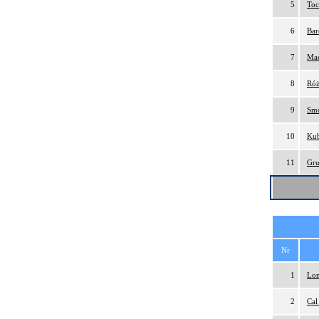
5
Toc
6
Bar
7
Mac
8
Róż
9
Smo
10
Kub
11
Gru
Nr
1
Lon
2
Cal