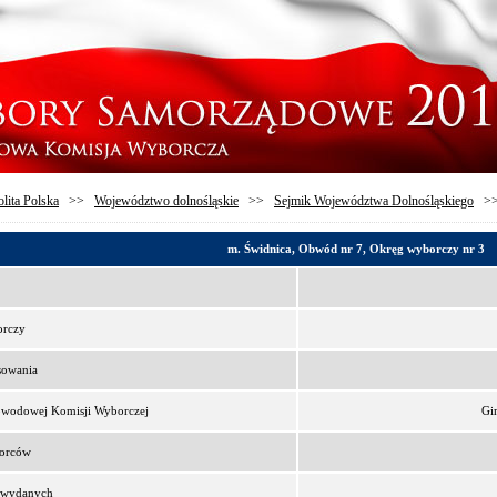
lita Polska
>>
Województwo dolnośląskie
>>
Sejmik Województwa Dolnośląskiego
>
m. Świdnica, Obwód nr 7, Okręg wyborczy nr 3
orczy
sowania
bwodowej Komisji Wyborczej
Gi
borców
t wydanych