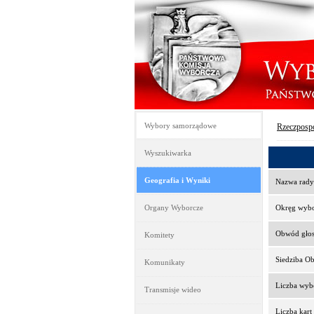
Wybory samorządowe
Rzeczpospo
Wyszukiwarka
Geografia i Wyniki
Nazwa rady
Organy Wyborcze
Okręg wyb
Obwód gło
Komitety
Siedziba O
Komunikaty
Liczba wy
Transmisje wideo
Liczba kar