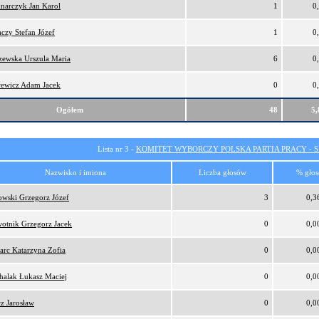
narczyk Jan Karol
1
0
czy Stefan Józef
1
0
zewska Urszula Maria
6
0
ewicz Adam Jacek
0
0
Ogółem
48
5
Lista nr 3 -
KOMITET WYBORCZY POLSKA PARTIA PRACY - SI
Nazwisko i imiona
Liczba głosów
% gło
owski Grzegorz Józef
3
0,3
otnik Grzegorz Jacek
0
0,0
arc Katarzyna Zofia
0
0,0
halak Łukasz Maciej
0
0,0
cz Jarosław
0
0,0