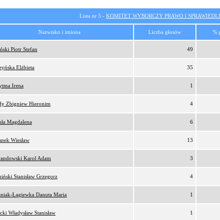
Lista nr 5 -
KOMITET WYBORCZY PRAWO I SPRAWIEDL
Nazwisko i imiona
Liczba głosów
% 
ński Piotr Stefan
49
zyńska Elżbieta
35
ytma Irena
1
y Zbigniew Hieronim
4
uła Magdalena
6
anek Wiesław
13
andowski Karol Adam
3
iński Stanisław Grzegorz
4
niak-Łągiewka Danuta Maria
1
ecki Władysław Stanisław
1