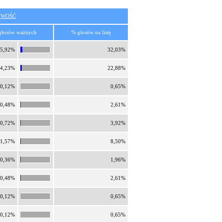
IWOŚĆ
głosów ważnych
% głosów na listę
5,92%
32,03%
4,23%
22,88%
0,12%
0,65%
0,48%
2,61%
0,72%
3,92%
1,57%
8,50%
0,36%
1,96%
0,48%
2,61%
0,12%
0,65%
0,12%
0,65%