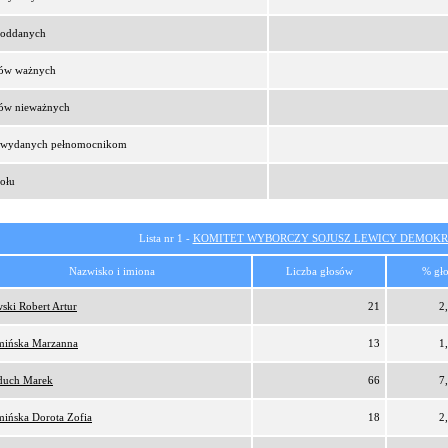
t oddanych
sów ważnych
sów nieważnych
t wydanych pełnomocnikom
ołu
Lista nr 1 -
KOMITET WYBORCZY SOJUSZ LEWICY DEMOKR
Nazwisko i imiona
Liczba głosów
% gł
ski Robert Artur
21
2
ińska Marzanna
13
1
duch Marek
66
7
ińska Dorota Zofia
18
2