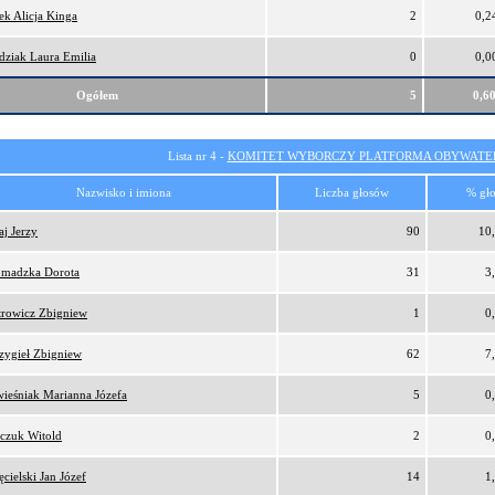
ek Alicja Kinga
2
0,2
dziak Laura Emilia
0
0,0
Ogółem
5
0,6
Lista nr 4 -
KOMITET WYBORCZY PLATFORMA OBYWATEL
Nazwisko i imiona
Liczba głosów
% gł
aj Jerzy
90
10
madzka Dorota
31
3
trowicz Zbigniew
1
0
zygieł Zbigniew
62
7
ieśniak Marianna Józefa
5
0
czuk Witold
2
0
ęcielski Jan Józef
14
1