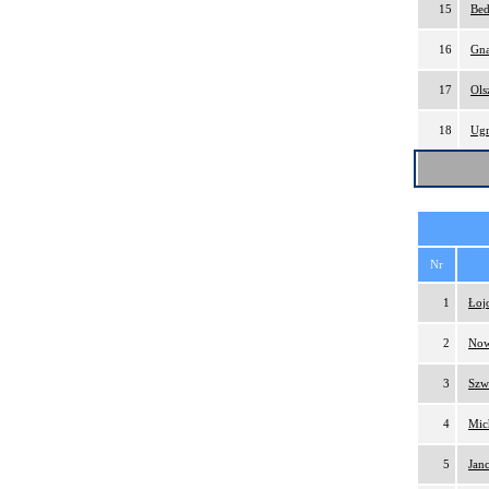
15
Bed
16
Gna
17
Ols
18
Ugr
Nr
1
Łoj
2
Now
3
Szw
4
Mic
5
Jan