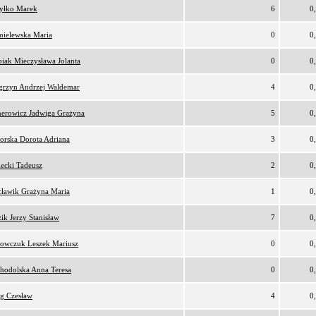
yłko Marek
6
0
ielewska Maria
0
0
iak Mieczysława Jolanta
0
0
rzyn Andrzej Waldemar
4
0
erowicz Jadwiga Grażyna
5
0
orska Dorota Adriana
3
0
lecki Tadeusz
2
0
ławik Grażyna Maria
1
0
ik Jerzy Stanisław
7
0
owczuk Leszek Mariusz
0
0
hodolska Anna Teresa
0
0
g Czesław
4
0