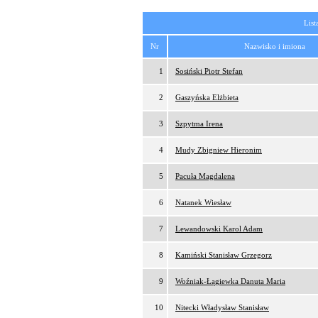
List
Nr
Nazwisko i imiona
1
Sosiński Piotr Stefan
2
Gaszyńska Elżbieta
3
Szpytma Irena
4
Mudy Zbigniew Hieronim
5
Pacuła Magdalena
6
Natanek Wiesław
7
Lewandowski Karol Adam
8
Kamiński Stanisław Grzegorz
9
Woźniak-Łągiewka Danuta Maria
10
Nitecki Władysław Stanisław