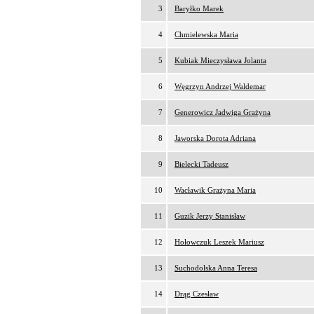
3
Baryłko Marek
4
Chmielewska Maria
5
Kubiak Mieczysława Jolanta
6
Węgrzyn Andrzej Waldemar
7
Generowicz Jadwiga Grażyna
8
Jaworska Dorota Adriana
9
Bielecki Tadeusz
10
Wacławik Grażyna Maria
11
Guzik Jerzy Stanisław
12
Hołowczuk Leszek Mariusz
13
Suchodolska Anna Teresa
14
Drąg Czesław