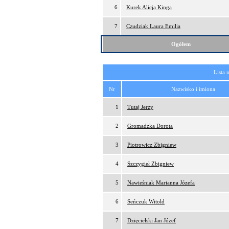
6
Kurek Alicja Kinga
7
Czudziak Laura Emilia
Ogółem
Lista 
Nr
Nazwisko i imiona
1
Tutaj Jerzy
2
Gromadzka Dorota
3
Piotrowicz Zbigniew
4
Szczygieł Zbigniew
5
Nawieśniak Marianna Józefa
6
Seńczuk Witold
7
Dzięcielski Jan Józef