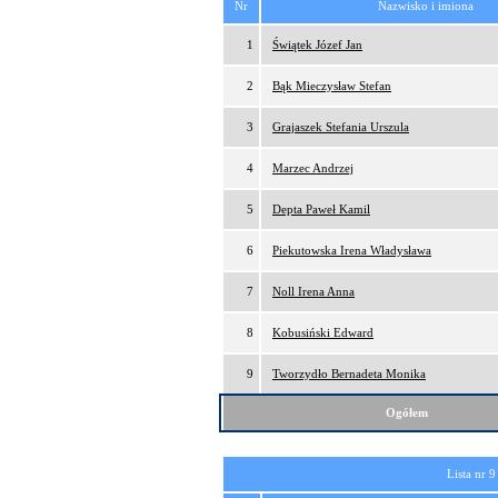
Nr
Nazwisko i imiona
1
Świątek Józef Jan
2
Bąk Mieczysław Stefan
3
Grajaszek Stefania Urszula
4
Marzec Andrzej
5
Depta Paweł Kamil
6
Piekutowska Irena Władysława
7
Noll Irena Anna
8
Kobusiński Edward
9
Tworzydło Bernadeta Monika
Ogółem
Lista nr 9