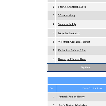
2
Szewieło Agnieszka Zofia
3
Ważny Andrzej
4
Stelnicka Felicja
5
Niejadlik Kazimierz
6
Wieczniak Grzegorz Tadeusz
7
Kuźmiński Andrzej Adam
8
Krawczyk Edmund Karol
Ogółem
L
Nr
Nazwisko i imiona
1
Janiszek Roman Henryk
2
Szylle Dariusz Władysław