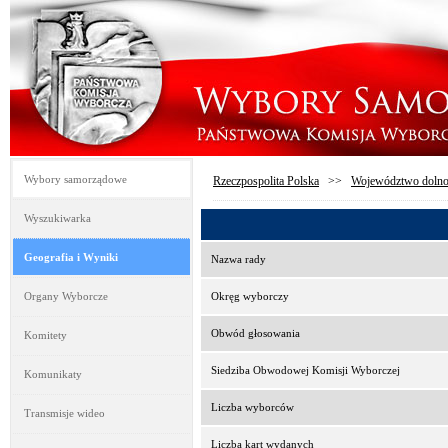
Wybory samorządowe
Rzeczpospolita Polska
>>
Województwo dolno
Wyszukiwarka
Geografia i Wyniki
Nazwa rady
Organy Wyborcze
Okręg wyborczy
Obwód głosowania
Komitety
Siedziba Obwodowej Komisji Wyborczej
Komunikaty
Liczba wyborców
Transmisje wideo
Liczba kart wydanych