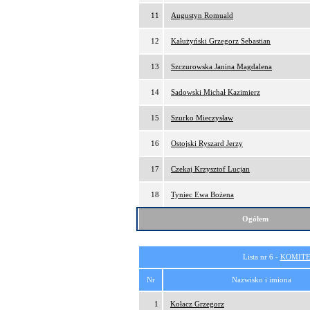
11
Augustyn Romuald
12
Kałużyński Grzegorz Sebastian
13
Szczurowska Janina Magdalena
14
Sadowski Michał Kazimierz
15
Szurko Mieczysław
16
Ostojski Ryszard Jerzy
17
Czekaj Krzysztof Lucjan
18
Tyniec Ewa Bożena
Ogółem
Lista nr 6 -
KOMITE
Nr
Nazwisko i imiona
1
Kołacz Grzegorz