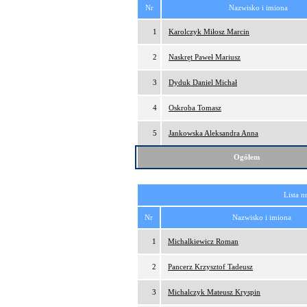
Nr
Nazwisko i imiona
1
Karolczyk Miłosz Marcin
2
Naskręt Paweł Mariusz
3
Dyduk Daniel Michał
4
Oskroba Tomasz
5
Jankowska Aleksandra Anna
Ogółem
Lista n
Nr
Nazwisko i imiona
1
Michalkiewicz Roman
2
Pancerz Krzysztof Tadeusz
3
Michalczyk Mateusz Kryspin