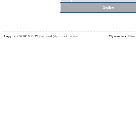
Ogółem
Copyright © 2010 PKW |
helpdesk@poczta.kbw.gov.pl
Wykonawca:
Dituel