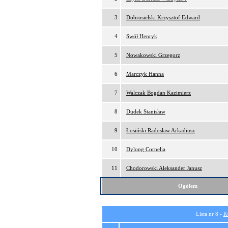
3
Dobrosielski Krzysztof Edward
4
Swół Henryk
5
Nowakowski Grzegorz
6
Marczyk Hanna
7
Walczak Bogdan Kazimierz
8
Dudek Stanisław
9
Łosiński Radosław Arkadiusz
10
Dylong Cornelia
11
Chodorowski Aleksander Janusz
Ogółem
Lista nr 8 -
K