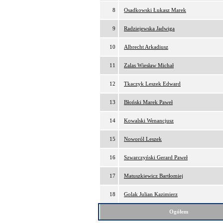
8
Osadkowski Łukasz Marek
9
Radziejewska Jadwiga
10
Albrecht Arkadiusz
11
Zalas Wiesław Michał
12
Tkaczyk Leszek Edward
13
Błoński Marek Paweł
14
Kowalski Wenancjusz
15
Noworól Leszek
16
Szwarczyński Gerard Paweł
17
Matuszkiewicz Bartłomiej
18
Golak Julian Kazimierz
Ogółem