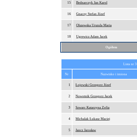
15
Bednarczyk Jan Karol
16
Gnaczy Stefan Józef
17
Olszewska Urszula Maria
18
Ugrewicz Adam Jacek
Ogółem
Lista nr 3
Nr
Nazwisko i imiona
1
Łojowski Grzegorz Józef
2
Nowotnik Grzegorz Jacek
3
Szwarc Katarzyna Zofia
4
Michalak Łukasz Maciej
5
Jancz Jarosław