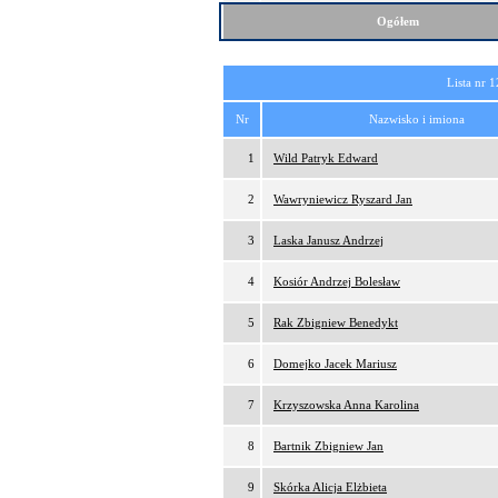
Ogółem
Lista nr 1
Nr
Nazwisko i imiona
1
Wild Patryk Edward
2
Wawryniewicz Ryszard Jan
3
Laska Janusz Andrzej
4
Kosiór Andrzej Bolesław
5
Rak Zbigniew Benedykt
6
Domejko Jacek Mariusz
7
Krzyszowska Anna Karolina
8
Bartnik Zbigniew Jan
9
Skórka Alicja Elżbieta