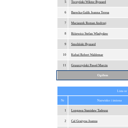
5
Toczyński Wiktor Ryszard
6
Barecka-Galik Joanna Teresa
7
Maciaszek Roman Andrzej
8
Różewicz Stefan Władysław
9
Smoliński Ryszard
10
Kubaś Robert Waldemar
11
Gruszczyński Paweł Marcin
Ogółem
Lista nr
Nr
Nazwisko i imiona
1
Longawa Stanisław Tadeusz
2
Cal Grażyna Joanna