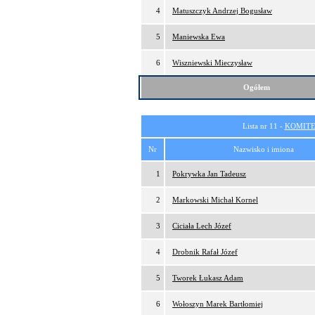
4
Matuszczyk Andrzej Bogusław
5
Maniewska Ewa
6
Wiszniewski Mieczysław
Ogółem
Lista nr 11 -
KOMITE
Nr
Nazwisko i imiona
1
Pokrywka Jan Tadeusz
2
Markowski Michał Kornel
3
Ciciała Lech Józef
4
Drobnik Rafał Józef
5
Tworek Łukasz Adam
6
Wołoszyn Marek Bartłomiej