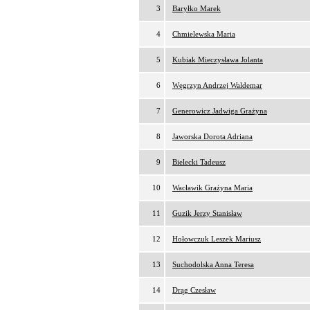
3
Baryłko Marek
4
Chmielewska Maria
5
Kubiak Mieczysława Jolanta
6
Węgrzyn Andrzej Waldemar
7
Generowicz Jadwiga Grażyna
8
Jaworska Dorota Adriana
9
Bielecki Tadeusz
10
Wacławik Grażyna Maria
11
Guzik Jerzy Stanisław
12
Hołowczuk Leszek Mariusz
13
Suchodolska Anna Teresa
14
Drąg Czesław