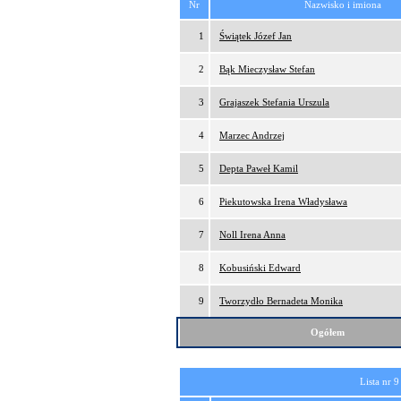
Nr
Nazwisko i imiona
1
Świątek Józef Jan
2
Bąk Mieczysław Stefan
3
Grajaszek Stefania Urszula
4
Marzec Andrzej
5
Depta Paweł Kamil
6
Piekutowska Irena Władysława
7
Noll Irena Anna
8
Kobusiński Edward
9
Tworzydło Bernadeta Monika
Ogółem
Lista nr 9