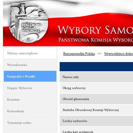
Wybory samorządowe
Rzeczpospolita Polska
>>
Województwo dolno
Wyszukiwarka
Geografia i Wyniki
Nazwa rady
Organy Wyborcze
Okręg wyborczy
Obwód głosowania
Komitety
Siedziba Obwodowej Komisji Wyborczej
Komunikaty
Liczba wyborców
Transmisje wideo
Liczba kart wydanych