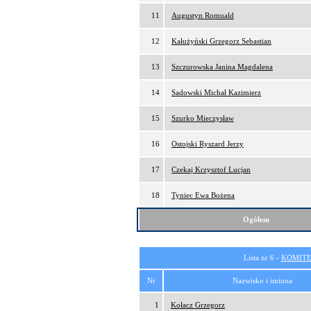
11
Augustyn Romuald
12
Kałużyński Grzegorz Sebastian
13
Szczurowska Janina Magdalena
14
Sadowski Michał Kazimierz
15
Szurko Mieczysław
16
Ostojski Ryszard Jerzy
17
Czekaj Krzysztof Lucjan
18
Tyniec Ewa Bożena
Ogółem
Lista nr 6 -
KOMITE
Nr
Nazwisko i imiona
1
Kołacz Grzegorz