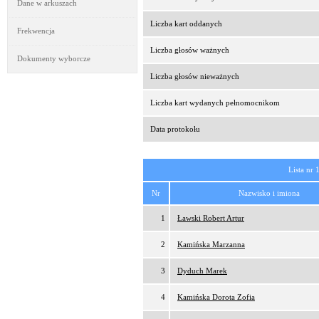
Dane w arkuszach
Liczba kart oddanych
Frekwencja
Liczba głosów ważnych
Dokumenty wyborcze
Liczba głosów nieważnych
Liczba kart wydanych pełnomocnikom
Data protokołu
Lista nr 
Nr
Nazwisko i imiona
1
Ławski Robert Artur
2
Kamińska Marzanna
3
Dyduch Marek
4
Kamińska Dorota Zofia