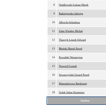
8
Osadkowski Łukasz Marek
9
Radziejewska Jadwiga
10
Albrecht Arkadiusz
11
Zalas Wiesław Michał
12
Tkaczyk Leszek Edward
13
Błoński Marek Paweł
14
Kowalski Wenancjusz
15
Noworól Leszek
16
Szwarczyński Gerard Paweł
17
Matuszkiewicz Bartłomiej
18
Golak Julian Kazimierz
Ogółem