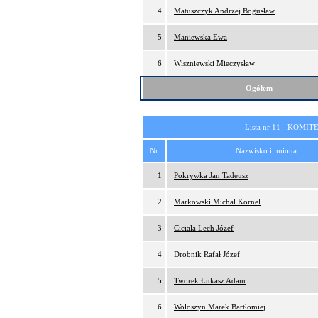
4
Matuszczyk Andrzej Bogusław
5
Maniewska Ewa
6
Wiszniewski Mieczysław
Ogółem
Lista nr 11 -
KOMITE
Nr
Nazwisko i imiona
1
Pokrywka Jan Tadeusz
2
Markowski Michał Kornel
3
Ciciała Lech Józef
4
Drobnik Rafał Józef
5
Tworek Łukasz Adam
6
Wołoszyn Marek Bartłomiej