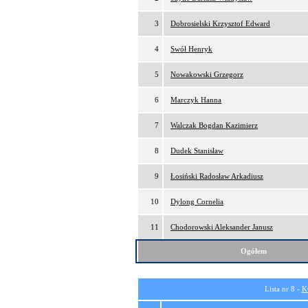
3
Dobrosielski Krzysztof Edward
4
Swół Henryk
5
Nowakowski Grzegorz
6
Marczyk Hanna
7
Walczak Bogdan Kazimierz
8
Dudek Stanisław
9
Łosiński Radosław Arkadiusz
10
Dylong Cornelia
11
Chodorowski Aleksander Janusz
Ogółem
Lista nr 8 -
K