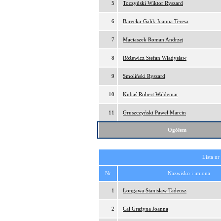
5
Toczyński Wiktor Ryszard
6
Barecka-Galik Joanna Teresa
7
Maciaszek Roman Andrzej
8
Różewicz Stefan Władysław
9
Smoliński Ryszard
10
Kubaś Robert Waldemar
11
Gruszczyński Paweł Marcin
Ogółem
Lista nr
Nr
Nazwisko i imiona
1
Longawa Stanisław Tadeusz
2
Cal Grażyna Joanna