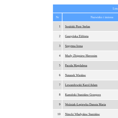
List
Nr
Nazwisko i imiona
1
Sosiński Piotr Stefan
2
Gaszyńska Elżbieta
3
Szpytma Irena
4
Mudy Zbigniew Hieronim
5
Pacuła Magdalena
6
Natanek Wiesław
7
Lewandowski Karol Adam
8
Kamiński Stanisław Grzegorz
9
Woźniak-Łągiewka Danuta Maria
10
Nitecki Władysław Stanisław