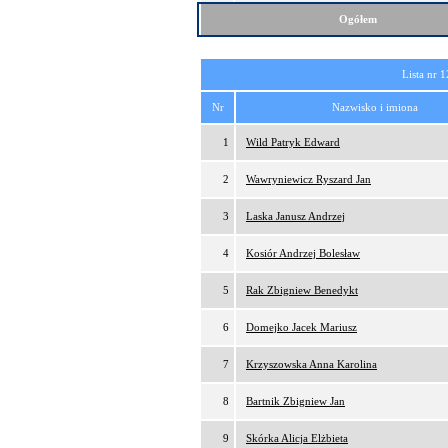
Ogółem
Lista nr 1
Nr
Nazwisko i imiona
1
Wild Patryk Edward
2
Wawryniewicz Ryszard Jan
3
Laska Janusz Andrzej
4
Kosiór Andrzej Bolesław
5
Rak Zbigniew Benedykt
6
Domejko Jacek Mariusz
7
Krzyszowska Anna Karolina
8
Bartnik Zbigniew Jan
9
Skórka Alicja Elżbieta