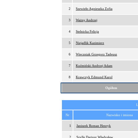
2
Szewieło Agnieszka Zofia
3
Ważny Andrzej
4
Stelnicka Felicja
5
Niejadlik Kazimierz
6
Wieczniak Grzegorz Tadeusz
7
Kuźmiński Andrzej Adam
8
Krawczyk Edmund Karol
Ogółem
L
Nr
Nazwisko i imiona
1
Janiszek Roman Henryk
2
Szylle Dariusz Władysław