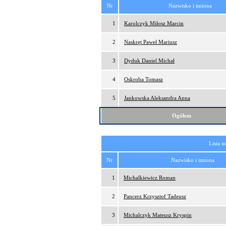
Nr
Nazwisko i imiona
1
Karolczyk Miłosz Marcin
2
Naskręt Paweł Mariusz
3
Dyduk Daniel Michał
4
Oskroba Tomasz
5
Jankowska Aleksandra Anna
Ogółem
Lista n
Nr
Nazwisko i imiona
1
Michalkiewicz Roman
2
Pancerz Krzysztof Tadeusz
3
Michalczyk Mateusz Kryspin