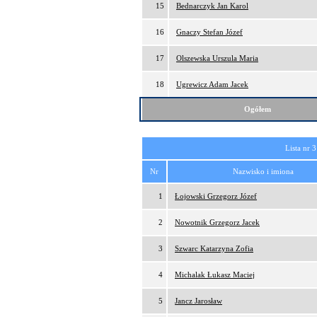
15
Bednarczyk Jan Karol
16
Gnaczy Stefan Józef
17
Olszewska Urszula Maria
18
Ugrewicz Adam Jacek
Ogółem
Lista nr 3
Nr
Nazwisko i imiona
1
Łojowski Grzegorz Józef
2
Nowotnik Grzegorz Jacek
3
Szwarc Katarzyna Zofia
4
Michalak Łukasz Maciej
5
Jancz Jarosław