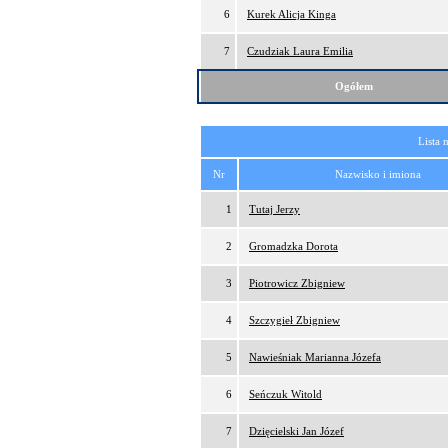
6
Kurek Alicja Kinga
7
Czudziak Laura Emilia
Ogółem
Lista 
Nr
Nazwisko i imiona
1
Tutaj Jerzy
2
Gromadzka Dorota
3
Piotrowicz Zbigniew
4
Szczygieł Zbigniew
5
Nawieśniak Marianna Józefa
6
Seńczuk Witold
7
Dzięcielski Jan Józef