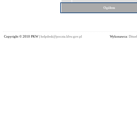
Ogółem
Copyright © 2010 PKW |
helpdesk@poczta.kbw.gov.pl
Wykonawca:
Dituel