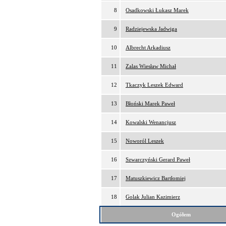
8
Osadkowski Łukasz Marek
9
Radziejewska Jadwiga
10
Albrecht Arkadiusz
11
Zalas Wiesław Michał
12
Tkaczyk Leszek Edward
13
Błoński Marek Paweł
14
Kowalski Wenancjusz
15
Noworól Leszek
16
Szwarczyński Gerard Paweł
17
Matuszkiewicz Bartłomiej
18
Golak Julian Kazimierz
Ogółem