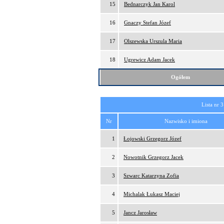
15
Bednarczyk Jan Karol
16
Gnaczy Stefan Józef
17
Olszewska Urszula Maria
18
Ugrewicz Adam Jacek
Ogółem
Lista nr 3
Nr
Nazwisko i imiona
1
Łojowski Grzegorz Józef
2
Nowotnik Grzegorz Jacek
3
Szwarc Katarzyna Zofia
4
Michalak Łukasz Maciej
5
Jancz Jarosław