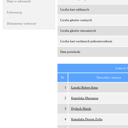
Dane w arkuszach
Liczba kart oddanych
Frekwencja
Liczba głosów ważnych
Dokumenty wyborcze
Liczba głosów nieważnych
Liczba kart wydanych pełnomocnikom
Data protokołu
Lista nr 
Nr
Nazwisko i imiona
1
Ławski Robert Artur
2
Kamińska Marzanna
3
Dyduch Marek
4
Kamińska Dorota Zofia