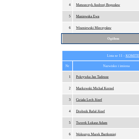
4
Matuszczyk Andrzej Bogusław
5
Maniewska Ewa
6
Wiszniewski Mieczysław
Ogółem
Lista nr 11 -
KOMITE
Nr
Nazwisko i imiona
1
Pokrywka Jan Tadeusz
2
Markowski Michał Kornel
3
Ciciała Lech Józef
4
Drobnik Rafał Józef
5
Tworek Łukasz Adam
6
Wołoszyn Marek Bartłomiej