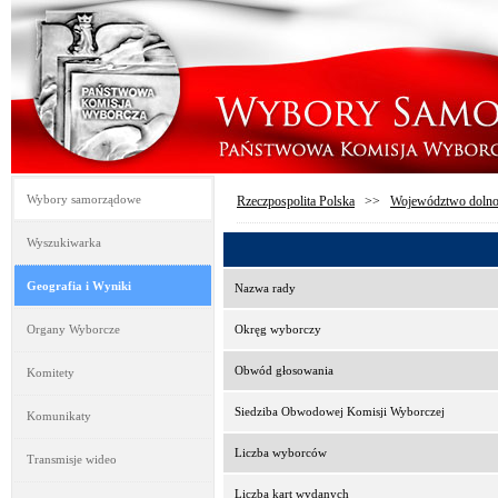
Wybory samorządowe
Rzeczpospolita Polska
>>
Województwo dolno
Wyszukiwarka
Geografia i Wyniki
Nazwa rady
Organy Wyborcze
Okręg wyborczy
Obwód głosowania
Komitety
Siedziba Obwodowej Komisji Wyborczej
Komunikaty
Liczba wyborców
Transmisje wideo
Liczba kart wydanych