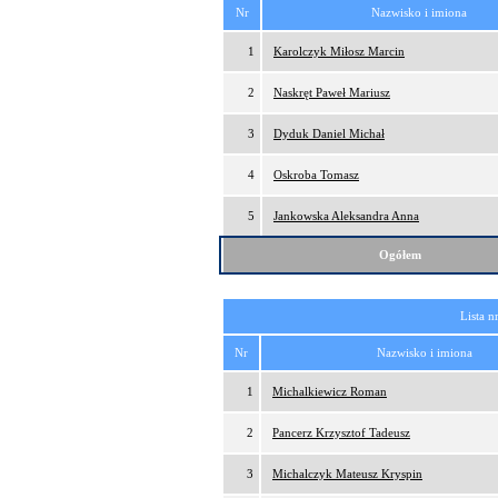
Nr
Nazwisko i imiona
1
Karolczyk Miłosz Marcin
2
Naskręt Paweł Mariusz
3
Dyduk Daniel Michał
4
Oskroba Tomasz
5
Jankowska Aleksandra Anna
Ogółem
Lista n
Nr
Nazwisko i imiona
1
Michalkiewicz Roman
2
Pancerz Krzysztof Tadeusz
3
Michalczyk Mateusz Kryspin