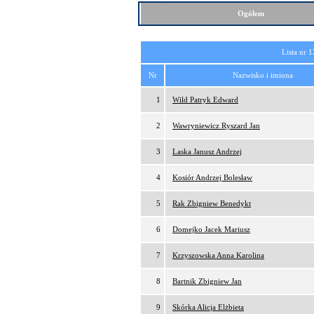
Ogółem
Lista nr 1
Nr
Nazwisko i imiona
1
Wild Patryk Edward
2
Wawryniewicz Ryszard Jan
3
Laska Janusz Andrzej
4
Kosiór Andrzej Bolesław
5
Rak Zbigniew Benedykt
6
Domejko Jacek Mariusz
7
Krzyszowska Anna Karolina
8
Bartnik Zbigniew Jan
9
Skórka Alicja Elżbieta