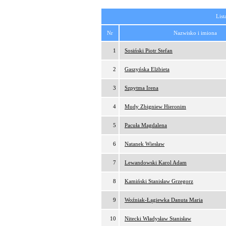
List
Nr
Nazwisko i imiona
1
Sosiński Piotr Stefan
2
Gaszyńska Elżbieta
3
Szpytma Irena
4
Mudy Zbigniew Hieronim
5
Pacuła Magdalena
6
Natanek Wiesław
7
Lewandowski Karol Adam
8
Kamiński Stanisław Grzegorz
9
Woźniak-Łągiewka Danuta Maria
10
Nitecki Władysław Stanisław