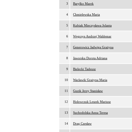
3
Baryłko Marek
4
Chmielewska Maria
5
Kubiak Mieczysława Jolanta
6
Węgrzyn Andrzej Waldemar
7
Generowicz Jadwiga Grażyna
8
Jaworska Dorota Adriana
9
Bielecki Tadeusz
10
Wacławik Grażyna Maria
11
Guzik Jerzy Stanisław
12
Hołowczuk Leszek Mariusz
13
Suchodolska Anna Teresa
14
Drąg Czesław