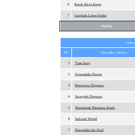
6
Kurek Alicja Kinga
7
Czudziak Laura Emilia
Ogółem
Lista 
Nr
Nazwisko i imiona
1
Tutaj Jerzy
2
Gromadzka Dorota
3
Piotrowicz Zbigniew
4
Szczygieł Zbigniew
5
Nawieśniak Marianna Józefa
6
Seńczuk Witold
7
Dzięcielski Jan Józef