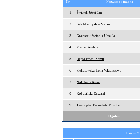
Nr
Nazwisko i imiona
1
Świątek Józef Jan
2
Bąk Mieczysław Stefan
3
Grajaszek Stefania Urszula
4
Marzec Andrzej
5
Depta Paweł Kamil
6
Piekutowska Irena Władysława
7
Noll Irena Anna
8
Kobusiński Edward
9
Tworzydło Bernadeta Monika
Ogółem
Lista nr 9