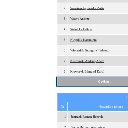
2
Szewieło Agnieszka Zofia
3
Ważny Andrzej
4
Stelnicka Felicja
5
Niejadlik Kazimierz
6
Wieczniak Grzegorz Tadeusz
7
Kuźmiński Andrzej Adam
8
Krawczyk Edmund Karol
Ogółem
L
Nr
Nazwisko i imiona
1
Janiszek Roman Henryk
2
Szylle Dariusz Władysław