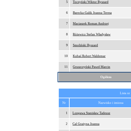
5
Toczyński Wiktor Ryszard
6
Barecka-Galik Joanna Teresa
7
Maciaszek Roman Andrzej
8
Różewicz Stefan Władysław
9
Smoliński Ryszard
10
Kubaś Robert Waldemar
11
Gruszczyński Paweł Marcin
Ogółem
Lista nr
Nr
Nazwisko i imiona
1
Longawa Stanisław Tadeusz
2
Cal Grażyna Joanna