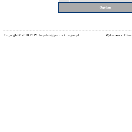
Ogółem
Copyright © 2010 PKW |
helpdesk@poczta.kbw.gov.pl
Wykonawca:
Dituel