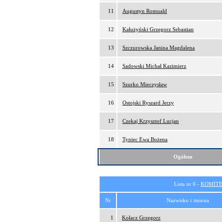
11
Augustyn Romuald
12
Kałużyński Grzegorz Sebastian
13
Szczurowska Janina Magdalena
14
Sadowski Michał Kazimierz
15
Szurko Mieczysław
16
Ostojski Ryszard Jerzy
17
Czekaj Krzysztof Lucjan
18
Tyniec Ewa Bożena
Ogółem
Lista nr 6 -
KOMITE
Nr
Nazwisko i imiona
1
Kołacz Grzegorz