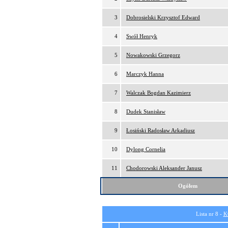
3
Dobrosielski Krzysztof Edward
4
Swół Henryk
5
Nowakowski Grzegorz
6
Marczyk Hanna
7
Walczak Bogdan Kazimierz
8
Dudek Stanisław
9
Łosiński Radosław Arkadiusz
10
Dylong Cornelia
11
Chodorowski Aleksander Janusz
Ogółem
Lista nr 8 -
K