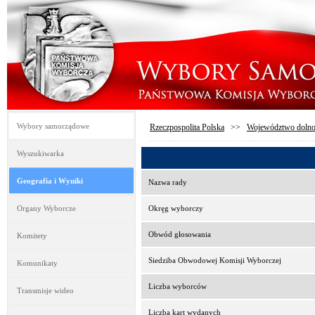
Wybory samorządowe
Rzeczpospolita Polska
>>
Województwo dolno
Wyszukiwarka
Geografia i Wyniki
Nazwa rady
Organy Wyborcze
Okręg wyborczy
Obwód głosowania
Komitety
Siedziba Obwodowej Komisji Wyborczej
Komunikaty
Liczba wyborców
Transmisje wideo
Liczba kart wydanych