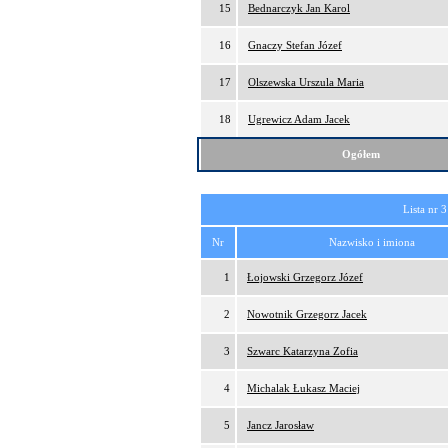
15
Bednarczyk Jan Karol
16
Gnaczy Stefan Józef
17
Olszewska Urszula Maria
18
Ugrewicz Adam Jacek
Ogółem
Lista nr 3
Nr
Nazwisko i imiona
1
Łojowski Grzegorz Józef
2
Nowotnik Grzegorz Jacek
3
Szwarc Katarzyna Zofia
4
Michalak Łukasz Maciej
5
Jancz Jarosław