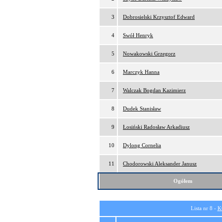
3
Dobrosielski Krzysztof Edward
4
Swół Henryk
5
Nowakowski Grzegorz
6
Marczyk Hanna
7
Walczak Bogdan Kazimierz
8
Dudek Stanisław
9
Łosiński Radosław Arkadiusz
10
Dylong Cornelia
11
Chodorowski Aleksander Janusz
Ogółem
Lista nr 8 -
K