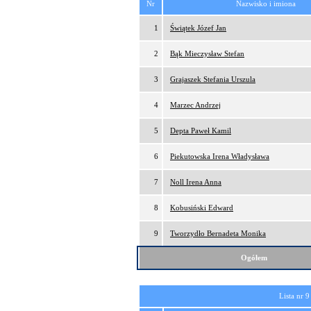
Nr
Nazwisko i imiona
1
Świątek Józef Jan
2
Bąk Mieczysław Stefan
3
Grajaszek Stefania Urszula
4
Marzec Andrzej
5
Depta Paweł Kamil
6
Piekutowska Irena Władysława
7
Noll Irena Anna
8
Kobusiński Edward
9
Tworzydło Bernadeta Monika
Ogółem
Lista nr 9