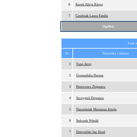
6
Kurek Alicja Kinga
7
Czudziak Laura Emilia
Ogółem
Lista 
Nr
Nazwisko i imiona
1
Tutaj Jerzy
2
Gromadzka Dorota
3
Piotrowicz Zbigniew
4
Szczygieł Zbigniew
5
Nawieśniak Marianna Józefa
6
Seńczuk Witold
7
Dzięcielski Jan Józef