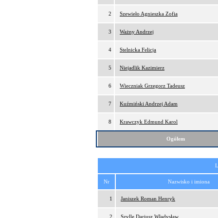
2
Szewieło Agnieszka Zofia
3
Ważny Andrzej
4
Stelnicka Felicja
5
Niejadlik Kazimierz
6
Wieczniak Grzegorz Tadeusz
7
Kuźmiński Andrzej Adam
8
Krawczyk Edmund Karol
Ogółem
L
Nr
Nazwisko i imiona
1
Janiszek Roman Henryk
2
Szylle Dariusz Władysław