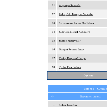
11
Augustyn Romuald
12
Kałużyński Grzegorz Sebastian
13
Szczurowska Janina Magdalena
14
Sadowski Michał Kazimierz
15
Szurko Mieczysław
16
Ostojski Ryszard Jerzy
17
Czekaj Krzysztof Lucjan
18
Tyniec Ewa Bożena
Ogółem
Lista nr 6 -
KOMITE
Nr
Nazwisko i imiona
1
Kołacz Grzegorz