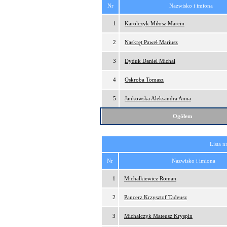
Nr
Nazwisko i imiona
1
Karolczyk Miłosz Marcin
2
Naskręt Paweł Mariusz
3
Dyduk Daniel Michał
4
Oskroba Tomasz
5
Jankowska Aleksandra Anna
Ogółem
Lista n
Nr
Nazwisko i imiona
1
Michalkiewicz Roman
2
Pancerz Krzysztof Tadeusz
3
Michalczyk Mateusz Kryspin