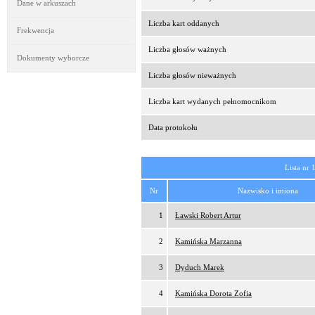
Dane w arkuszach
Liczba kart oddanych
Frekwencja
Liczba głosów ważnych
Dokumenty wyborcze
Liczba głosów nieważnych
Liczba kart wydanych pełnomocnikom
Data protokołu
Lista nr 
Nr
Nazwisko i imiona
1
Ławski Robert Artur
2
Kamińska Marzanna
3
Dyduch Marek
4
Kamińska Dorota Zofia