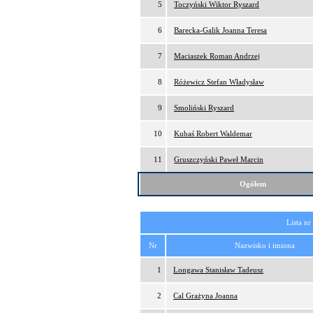
5
Toczyński Wiktor Ryszard
6
Barecka-Galik Joanna Teresa
7
Maciaszek Roman Andrzej
8
Różewicz Stefan Władysław
9
Smoliński Ryszard
10
Kubaś Robert Waldemar
11
Gruszczyński Paweł Marcin
Ogółem
Lista nr
Nr
Nazwisko i imiona
1
Longawa Stanisław Tadeusz
2
Cal Grażyna Joanna