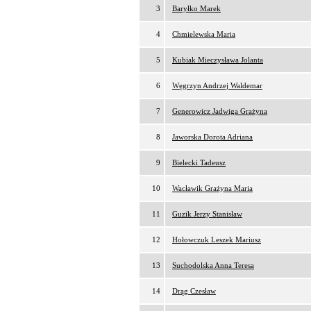
3
Baryłko Marek
4
Chmielewska Maria
5
Kubiak Mieczysława Jolanta
6
Węgrzyn Andrzej Waldemar
7
Generowicz Jadwiga Grażyna
8
Jaworska Dorota Adriana
9
Bielecki Tadeusz
10
Wacławik Grażyna Maria
11
Guzik Jerzy Stanisław
12
Hołowczuk Leszek Mariusz
13
Suchodolska Anna Teresa
14
Drąg Czesław