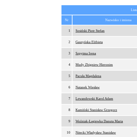
List
Nr
Nazwisko i imiona
1
Sosiński Piotr Stefan
2
Gaszyńska Elżbieta
3
Szpytma Irena
4
Mudy Zbigniew Hieronim
5
Pacuła Magdalena
6
Natanek Wiesław
7
Lewandowski Karol Adam
8
Kamiński Stanisław Grzegorz
9
Woźniak-Łągiewka Danuta Maria
10
Nitecki Władysław Stanisław