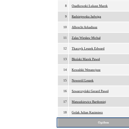
8
Osadkowski Łukasz Marek
9
Radziejewska Jadwiga
10
Albrecht Arkadiusz
11
Zalas Wiesław Michał
12
Tkaczyk Leszek Edward
13
Błoński Marek Paweł
14
Kowalski Wenancjusz
15
Noworól Leszek
16
Szwarczyński Gerard Paweł
17
Matuszkiewicz Bartłomiej
18
Golak Julian Kazimierz
Ogółem