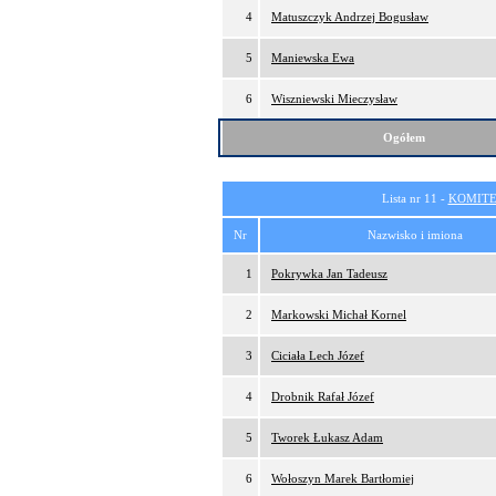
4
Matuszczyk Andrzej Bogusław
5
Maniewska Ewa
6
Wiszniewski Mieczysław
Ogółem
Lista nr 11 -
KOMITE
Nr
Nazwisko i imiona
1
Pokrywka Jan Tadeusz
2
Markowski Michał Kornel
3
Ciciała Lech Józef
4
Drobnik Rafał Józef
5
Tworek Łukasz Adam
6
Wołoszyn Marek Bartłomiej