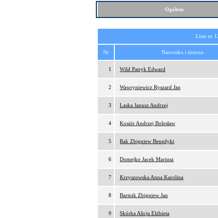
Ogółem
Lista nr 1
Nr
Nazwisko i imiona
1
Wild Patryk Edward
2
Wawryniewicz Ryszard Jan
3
Laska Janusz Andrzej
4
Kosiór Andrzej Bolesław
5
Rak Zbigniew Benedykt
6
Domejko Jacek Mariusz
7
Krzyszowska Anna Karolina
8
Bartnik Zbigniew Jan
9
Skórka Alicja Elżbieta