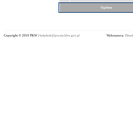
Ogółem
Copyright © 2010 PKW |
helpdesk@poczta.kbw.gov.pl
Wykonawca:
Dituel