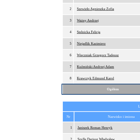
2
Szewieło Agnieszka Zofia
3
Ważny Andrzej
4
Stelnicka Felicja
5
Niejadlik Kazimierz
6
Wieczniak Grzegorz Tadeusz
7
Kuźmiński Andrzej Adam
8
Krawczyk Edmund Karol
Ogółem
L
Nr
Nazwisko i imiona
1
Janiszek Roman Henryk
2
Szylle Dariusz Władysław