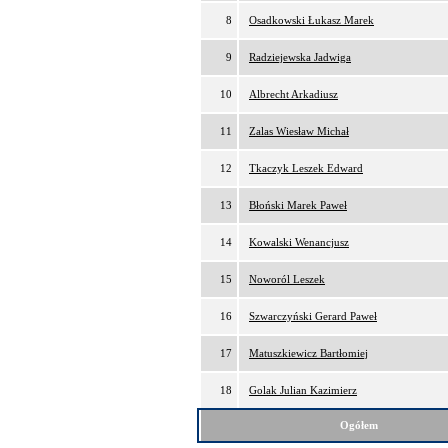
8
Osadkowski Łukasz Marek
9
Radziejewska Jadwiga
10
Albrecht Arkadiusz
11
Zalas Wiesław Michał
12
Tkaczyk Leszek Edward
13
Błoński Marek Paweł
14
Kowalski Wenancjusz
15
Noworól Leszek
16
Szwarczyński Gerard Paweł
17
Matuszkiewicz Bartłomiej
18
Golak Julian Kazimierz
Ogółem