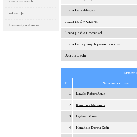
Dane w arkuszach
Liczba kart oddanych
Frekwencja
Liczba głosów ważnych
Dokumenty wyborcze
Liczba głosów nieważnych
Liczba kart wydanych pełnomocnikom
Data protokołu
Lista nr 
Nr
Nazwisko i imiona
1
Ławski Robert Artur
2
Kamińska Marzanna
3
Dyduch Marek
4
Kamińska Dorota Zofia