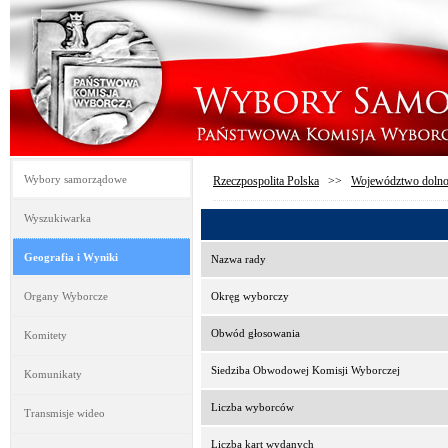
Wybory samorządowe
Rzeczpospolita Polska
>>
Województwo dolno
Wyszukiwarka
Geografia i Wyniki
Nazwa rady
Organy Wyborcze
Okręg wyborczy
Obwód głosowania
Komitety
Siedziba Obwodowej Komisji Wyborczej
Komunikaty
Liczba wyborców
Transmisje wideo
Liczba kart wydanych