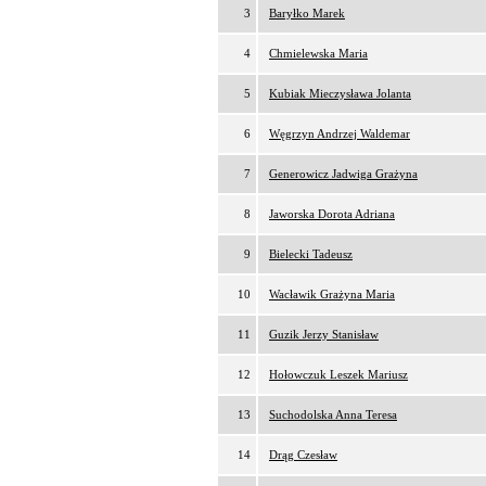
3
Baryłko Marek
4
Chmielewska Maria
5
Kubiak Mieczysława Jolanta
6
Węgrzyn Andrzej Waldemar
7
Generowicz Jadwiga Grażyna
8
Jaworska Dorota Adriana
9
Bielecki Tadeusz
10
Wacławik Grażyna Maria
11
Guzik Jerzy Stanisław
12
Hołowczuk Leszek Mariusz
13
Suchodolska Anna Teresa
14
Drąg Czesław