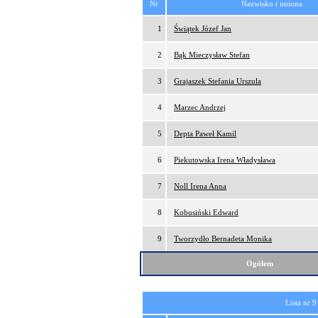
Nr
Nazwisko i imiona
1
Świątek Józef Jan
2
Bąk Mieczysław Stefan
3
Grajaszek Stefania Urszula
4
Marzec Andrzej
5
Depta Paweł Kamil
6
Piekutowska Irena Władysława
7
Noll Irena Anna
8
Kobusiński Edward
9
Tworzydło Bernadeta Monika
Ogółem
Lista nr 9