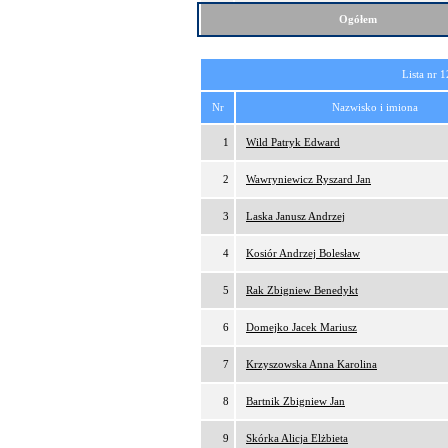
Ogółem
Lista nr 1
Nr
Nazwisko i imiona
1
Wild Patryk Edward
2
Wawryniewicz Ryszard Jan
3
Laska Janusz Andrzej
4
Kosiór Andrzej Bolesław
5
Rak Zbigniew Benedykt
6
Domejko Jacek Mariusz
7
Krzyszowska Anna Karolina
8
Bartnik Zbigniew Jan
9
Skórka Alicja Elżbieta