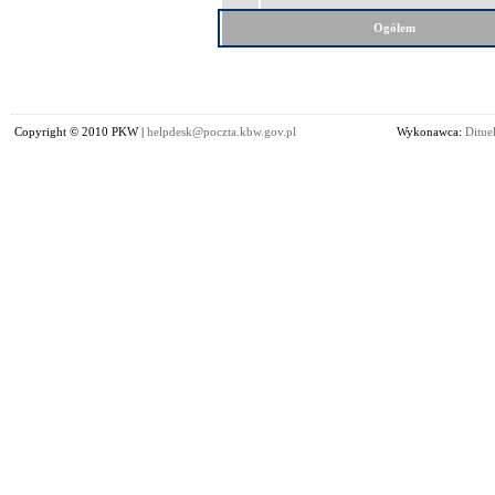
Ogółem
Copyright © 2010 PKW |
helpdesk@poczta.kbw.gov.pl
Wykonawca:
Dituel