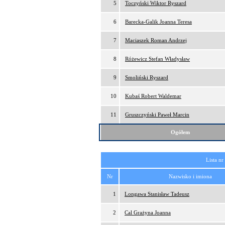
5
Toczyński Wiktor Ryszard
6
Barecka-Galik Joanna Teresa
7
Maciaszek Roman Andrzej
8
Różewicz Stefan Władysław
9
Smoliński Ryszard
10
Kubaś Robert Waldemar
11
Gruszczyński Paweł Marcin
Ogółem
Lista nr
Nr
Nazwisko i imiona
1
Longawa Stanisław Tadeusz
2
Cal Grażyna Joanna