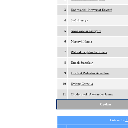
3
Dobrosielski Krzysztof Edward
4
Swół Henryk
5
Nowakowski Grzegorz
6
Marczyk Hanna
7
Walczak Bogdan Kazimierz
8
Dudek Stanisław
9
Łosiński Radosław Arkadiusz
10
Dylong Cornelia
11
Chodorowski Aleksander Janusz
Ogółem
Lista nr 8 -
K