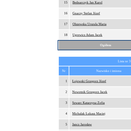
15
Bednarczyk Jan Karol
16
Gnaczy Stefan Józef
17
Olszewska Urszula Maria
18
Ugrewicz Adam Jacek
Ogółem
Lista nr 3
Nr
Nazwisko i imiona
1
Łojowski Grzegorz Józef
2
Nowotnik Grzegorz Jacek
3
Szwarc Katarzyna Zofia
4
Michalak Łukasz Maciej
5
Jancz Jarosław