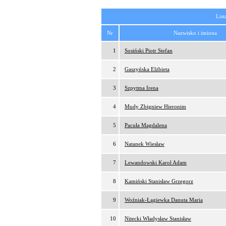
List
Nr
Nazwisko i imiona
1
Sosiński Piotr Stefan
2
Gaszyńska Elżbieta
3
Szpytma Irena
4
Mudy Zbigniew Hieronim
5
Pacuła Magdalena
6
Natanek Wiesław
7
Lewandowski Karol Adam
8
Kamiński Stanisław Grzegorz
9
Woźniak-Łągiewka Danuta Maria
10
Nitecki Władysław Stanisław