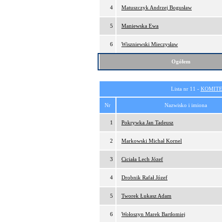
4
Matuszczyk Andrzej Bogusław
5
Maniewska Ewa
6
Wiszniewski Mieczysław
Ogółem
Lista nr 11 -
KOMITE
Nr
Nazwisko i imiona
1
Pokrywka Jan Tadeusz
2
Markowski Michał Kornel
3
Ciciała Lech Józef
4
Drobnik Rafał Józef
5
Tworek Łukasz Adam
6
Wołoszyn Marek Bartłomiej