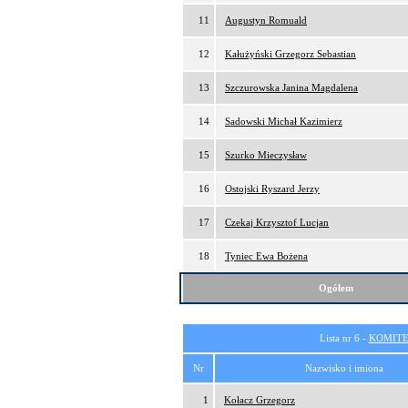
11
Augustyn Romuald
12
Kałużyński Grzegorz Sebastian
13
Szczurowska Janina Magdalena
14
Sadowski Michał Kazimierz
15
Szurko Mieczysław
16
Ostojski Ryszard Jerzy
17
Czekaj Krzysztof Lucjan
18
Tyniec Ewa Bożena
Ogółem
Lista nr 6 -
KOMITE
Nr
Nazwisko i imiona
1
Kołacz Grzegorz