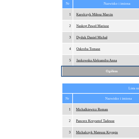
Nr
Nazwisko i imiona
1
Karolczyk Miłosz Marcin
2
Naskręt Paweł Mariusz
3
Dyduk Daniel Michał
4
Oskroba Tomasz
5
Jankowska Aleksandra Anna
Ogółem
Lista n
Nr
Nazwisko i imiona
1
Michalkiewicz Roman
2
Pancerz Krzysztof Tadeusz
3
Michalczyk Mateusz Kryspin