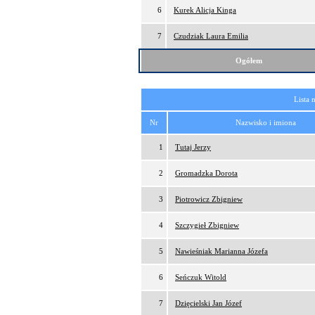
6
Kurek Alicja Kinga
7
Czudziak Laura Emilia
Ogółem
Lista 
Nr
Nazwisko i imiona
1
Tutaj Jerzy
2
Gromadzka Dorota
3
Piotrowicz Zbigniew
4
Szczygieł Zbigniew
5
Nawieśniak Marianna Józefa
6
Seńczuk Witold
7
Dzięcielski Jan Józef