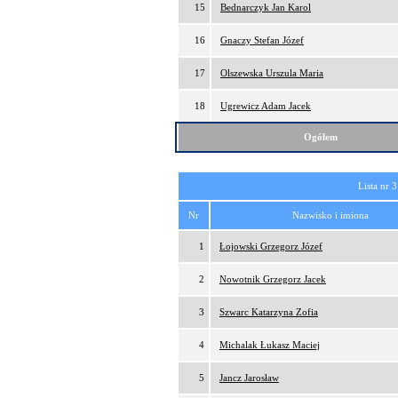
15
Bednarczyk Jan Karol
16
Gnaczy Stefan Józef
17
Olszewska Urszula Maria
18
Ugrewicz Adam Jacek
Ogółem
Lista nr 3
Nr
Nazwisko i imiona
1
Łojowski Grzegorz Józef
2
Nowotnik Grzegorz Jacek
3
Szwarc Katarzyna Zofia
4
Michalak Łukasz Maciej
5
Jancz Jarosław