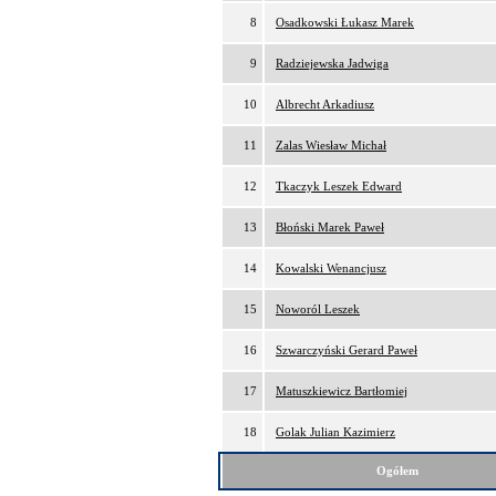
8
Osadkowski Łukasz Marek
9
Radziejewska Jadwiga
10
Albrecht Arkadiusz
11
Zalas Wiesław Michał
12
Tkaczyk Leszek Edward
13
Błoński Marek Paweł
14
Kowalski Wenancjusz
15
Noworól Leszek
16
Szwarczyński Gerard Paweł
17
Matuszkiewicz Bartłomiej
18
Golak Julian Kazimierz
Ogółem