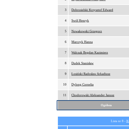
3
Dobrosielski Krzysztof Edward
4
Swół Henryk
5
Nowakowski Grzegorz
6
Marczyk Hanna
7
Walczak Bogdan Kazimierz
8
Dudek Stanisław
9
Łosiński Radosław Arkadiusz
10
Dylong Cornelia
11
Chodorowski Aleksander Janusz
Ogółem
Lista nr 8 -
K