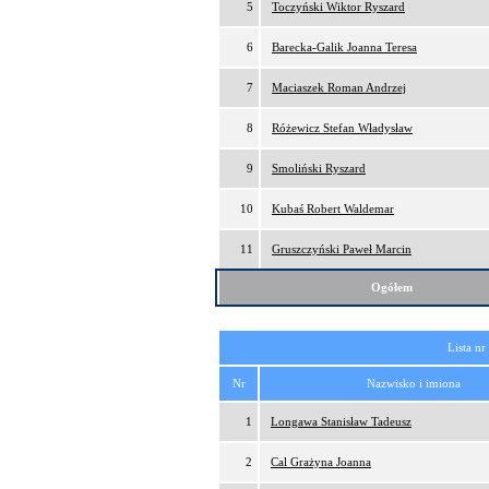
5
Toczyński Wiktor Ryszard
6
Barecka-Galik Joanna Teresa
7
Maciaszek Roman Andrzej
8
Różewicz Stefan Władysław
9
Smoliński Ryszard
10
Kubaś Robert Waldemar
11
Gruszczyński Paweł Marcin
Ogółem
Lista nr
Nr
Nazwisko i imiona
1
Longawa Stanisław Tadeusz
2
Cal Grażyna Joanna