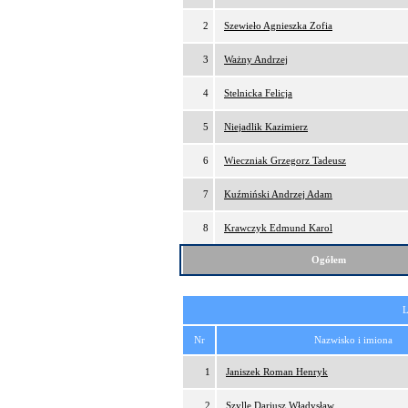
2
Szewieło Agnieszka Zofia
3
Ważny Andrzej
4
Stelnicka Felicja
5
Niejadlik Kazimierz
6
Wieczniak Grzegorz Tadeusz
7
Kuźmiński Andrzej Adam
8
Krawczyk Edmund Karol
Ogółem
L
Nr
Nazwisko i imiona
1
Janiszek Roman Henryk
2
Szylle Dariusz Władysław