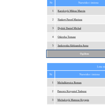
Nr
Nazwisko i imiona
1
Karolczyk Miłosz Marcin
2
Naskręt Paweł Mariusz
3
Dyduk Daniel Michał
4
Oskroba Tomasz
5
Jankowska Aleksandra Anna
Ogółem
Lista n
Nr
Nazwisko i imiona
1
Michalkiewicz Roman
2
Pancerz Krzysztof Tadeusz
3
Michalczyk Mateusz Kryspin