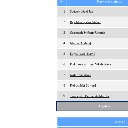
Nr
Nazwisko i imiona
1
Świątek Józef Jan
2
Bąk Mieczysław Stefan
3
Grajaszek Stefania Urszula
4
Marzec Andrzej
5
Depta Paweł Kamil
6
Piekutowska Irena Władysława
7
Noll Irena Anna
8
Kobusiński Edward
9
Tworzydło Bernadeta Monika
Ogółem
Lista nr 9