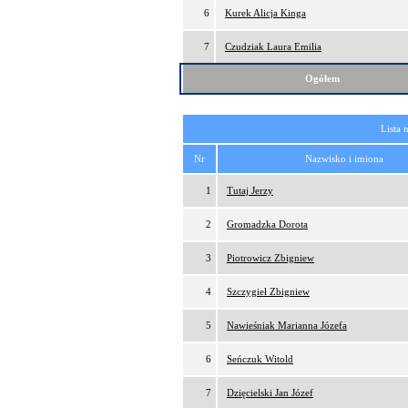
6
Kurek Alicja Kinga
7
Czudziak Laura Emilia
Ogółem
Lista 
Nr
Nazwisko i imiona
1
Tutaj Jerzy
2
Gromadzka Dorota
3
Piotrowicz Zbigniew
4
Szczygieł Zbigniew
5
Nawieśniak Marianna Józefa
6
Seńczuk Witold
7
Dzięcielski Jan Józef