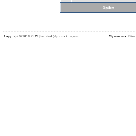
Ogółem
Copyright © 2010 PKW |
helpdesk@poczta.kbw.gov.pl
Wykonawca:
Dituel