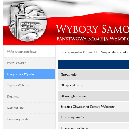
Wybory samorządowe
Rzeczpospolita Polska
>>
Województwo dolno
Wyszukiwarka
Geografia i Wyniki
Nazwa rady
Organy Wyborcze
Okręg wyborczy
Obwód głosowania
Komitety
Siedziba Obwodowej Komisji Wyborczej
Komunikaty
Liczba wyborców
Transmisje wideo
Liczba kart wydanych