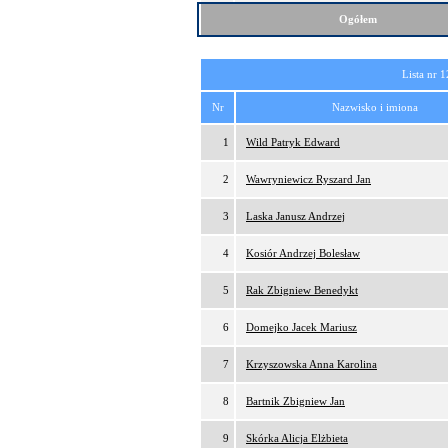
Ogółem
Lista nr 1
Nr
Nazwisko i imiona
1
Wild Patryk Edward
2
Wawryniewicz Ryszard Jan
3
Laska Janusz Andrzej
4
Kosiór Andrzej Bolesław
5
Rak Zbigniew Benedykt
6
Domejko Jacek Mariusz
7
Krzyszowska Anna Karolina
8
Bartnik Zbigniew Jan
9
Skórka Alicja Elżbieta