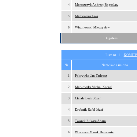
4
Matuszczyk Andrzej Bogusław
5
Maniewska Ewa
6
Wiszniewski Mieczysław
Ogółem
Lista nr 11 -
KOMITE
Nr
Nazwisko i imiona
1
Pokrywka Jan Tadeusz
2
Markowski Michał Kornel
3
Ciciała Lech Józef
4
Drobnik Rafał Józef
5
Tworek Łukasz Adam
6
Wołoszyn Marek Bartłomiej