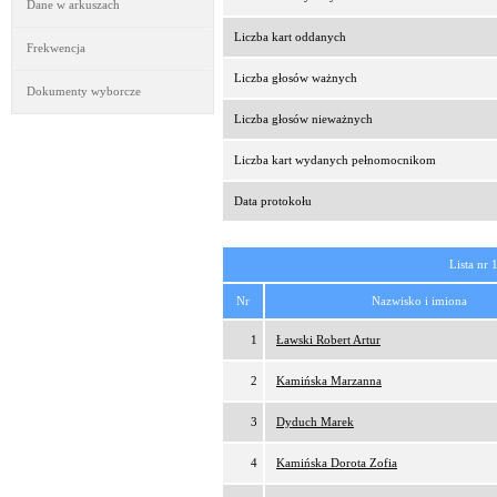
Dane w arkuszach
Liczba kart oddanych
Frekwencja
Liczba głosów ważnych
Dokumenty wyborcze
Liczba głosów nieważnych
Liczba kart wydanych pełnomocnikom
Data protokołu
Lista nr 
Nr
Nazwisko i imiona
1
Ławski Robert Artur
2
Kamińska Marzanna
3
Dyduch Marek
4
Kamińska Dorota Zofia