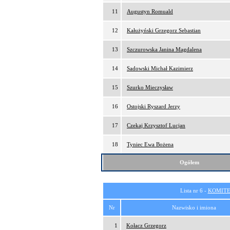
11
Augustyn Romuald
12
Kałużyński Grzegorz Sebastian
13
Szczurowska Janina Magdalena
14
Sadowski Michał Kazimierz
15
Szurko Mieczysław
16
Ostojski Ryszard Jerzy
17
Czekaj Krzysztof Lucjan
18
Tyniec Ewa Bożena
Ogółem
Lista nr 6 -
KOMITE
Nr
Nazwisko i imiona
1
Kołacz Grzegorz