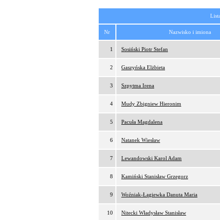
List
Nr
Nazwisko i imiona
1
Sosiński Piotr Stefan
2
Gaszyńska Elżbieta
3
Szpytma Irena
4
Mudy Zbigniew Hieronim
5
Pacuła Magdalena
6
Natanek Wiesław
7
Lewandowski Karol Adam
8
Kamiński Stanisław Grzegorz
9
Woźniak-Łągiewka Danuta Maria
10
Nitecki Władysław Stanisław