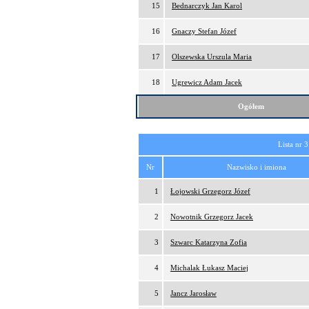
15
Bednarczyk Jan Karol
16
Gnaczy Stefan Józef
17
Olszewska Urszula Maria
18
Ugrewicz Adam Jacek
Ogółem
Lista nr 3
Nr
Nazwisko i imiona
1
Łojowski Grzegorz Józef
2
Nowotnik Grzegorz Jacek
3
Szwarc Katarzyna Zofia
4
Michalak Łukasz Maciej
5
Jancz Jarosław