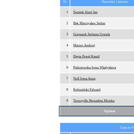
Nr
Nazwisko i imiona
1
Świątek Józef Jan
2
Bąk Mieczysław Stefan
3
Grajaszek Stefania Urszula
4
Marzec Andrzej
5
Depta Paweł Kamil
6
Piekutowska Irena Władysława
7
Noll Irena Anna
8
Kobusiński Edward
9
Tworzydło Bernadeta Monika
Ogółem
Lista nr 9