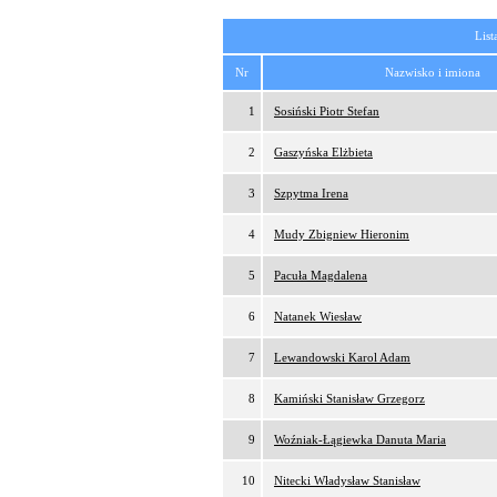
List
Nr
Nazwisko i imiona
1
Sosiński Piotr Stefan
2
Gaszyńska Elżbieta
3
Szpytma Irena
4
Mudy Zbigniew Hieronim
5
Pacuła Magdalena
6
Natanek Wiesław
7
Lewandowski Karol Adam
8
Kamiński Stanisław Grzegorz
9
Woźniak-Łągiewka Danuta Maria
10
Nitecki Władysław Stanisław