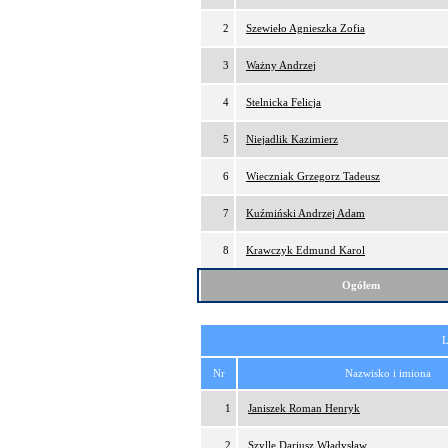
2
Szewieło Agnieszka Zofia
3
Ważny Andrzej
4
Stelnicka Felicja
5
Niejadlik Kazimierz
6
Wieczniak Grzegorz Tadeusz
7
Kuźmiński Andrzej Adam
8
Krawczyk Edmund Karol
Ogółem
L
Nr
Nazwisko i imiona
1
Janiszek Roman Henryk
2
Szylle Dariusz Władysław