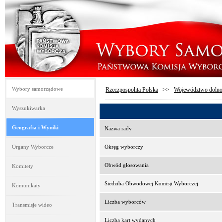
Wybory samorządowe
Rzeczpospolita Polska
>>
Województwo dolno
Wyszukiwarka
Geografia i Wyniki
Nazwa rady
Organy Wyborcze
Okręg wyborczy
Obwód głosowania
Komitety
Siedziba Obwodowej Komisji Wyborczej
Komunikaty
Liczba wyborców
Transmisje wideo
Liczba kart wydanych