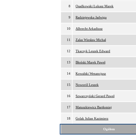
8
Osadkowski Łukasz Marek
9
Radziejewska Jadwiga
10
Albrecht Arkadiusz
11
Zalas Wiesław Michał
12
Tkaczyk Leszek Edward
13
Błoński Marek Paweł
14
Kowalski Wenancjusz
15
Noworól Leszek
16
Szwarczyński Gerard Paweł
17
Matuszkiewicz Bartłomiej
18
Golak Julian Kazimierz
Ogółem