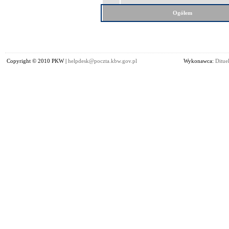
Ogółem
Copyright © 2010 PKW |
helpdesk@poczta.kbw.gov.pl
Wykonawca:
Dituel