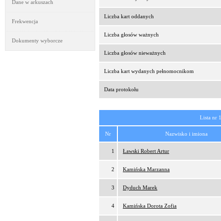
Dane w arkuszach
Liczba kart oddanych
Frekwencja
Liczba głosów ważnych
Dokumenty wyborcze
Liczba głosów nieważnych
Liczba kart wydanych pełnomocnikom
Data protokołu
Lista nr 
Nr
Nazwisko i imiona
1
Ławski Robert Artur
2
Kamińska Marzanna
3
Dyduch Marek
4
Kamińska Dorota Zofia