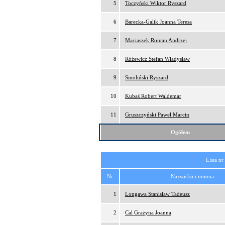
5
Toczyński Wiktor Ryszard
6
Barecka-Galik Joanna Teresa
7
Maciaszek Roman Andrzej
8
Różewicz Stefan Władysław
9
Smoliński Ryszard
10
Kubaś Robert Waldemar
11
Gruszczyński Paweł Marcin
Ogółem
Lista nr
Nr
Nazwisko i imiona
1
Longawa Stanisław Tadeusz
2
Cal Grażyna Joanna