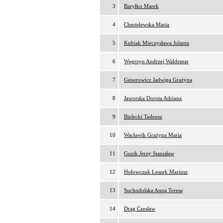
3
Baryłko Marek
4
Chmielewska Maria
5
Kubiak Mieczysława Jolanta
6
Węgrzyn Andrzej Waldemar
7
Generowicz Jadwiga Grażyna
8
Jaworska Dorota Adriana
9
Bielecki Tadeusz
10
Wacławik Grażyna Maria
11
Guzik Jerzy Stanisław
12
Hołowczuk Leszek Mariusz
13
Suchodolska Anna Teresa
14
Drąg Czesław