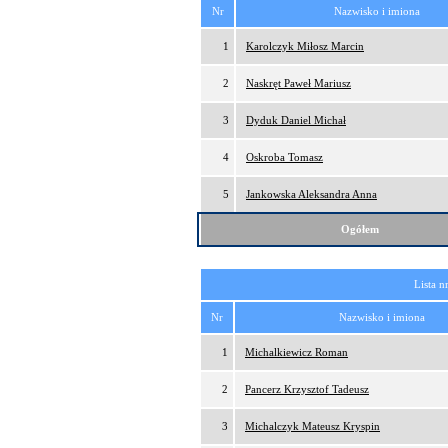
Nr
Nazwisko i imiona
1
Karolczyk Miłosz Marcin
2
Naskręt Paweł Mariusz
3
Dyduk Daniel Michał
4
Oskroba Tomasz
5
Jankowska Aleksandra Anna
Ogółem
Lista n
Nr
Nazwisko i imiona
1
Michalkiewicz Roman
2
Pancerz Krzysztof Tadeusz
3
Michalczyk Mateusz Kryspin