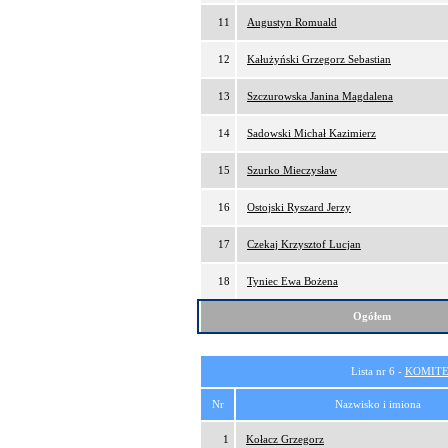
11
Augustyn Romuald
12
Kałużyński Grzegorz Sebastian
13
Szczurowska Janina Magdalena
14
Sadowski Michał Kazimierz
15
Szurko Mieczysław
16
Ostojski Ryszard Jerzy
17
Czekaj Krzysztof Lucjan
18
Tyniec Ewa Bożena
Ogółem
Lista nr 6 -
KOMITE
Nr
Nazwisko i imiona
1
Kołacz Grzegorz