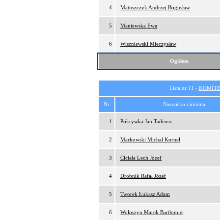
4
Matuszczyk Andrzej Bogusław
5
Maniewska Ewa
6
Wiszniewski Mieczysław
Ogółem
Lista nr 11 -
KOMITE
Nr
Nazwisko i imiona
1
Pokrywka Jan Tadeusz
2
Markowski Michał Kornel
3
Ciciała Lech Józef
4
Drobnik Rafał Józef
5
Tworek Łukasz Adam
6
Wołoszyn Marek Bartłomiej