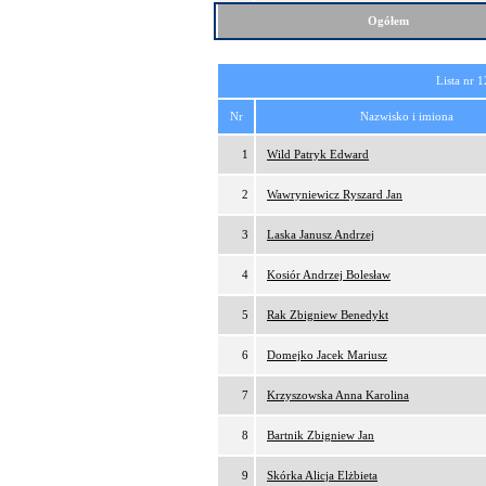
Ogółem
Lista nr 1
Nr
Nazwisko i imiona
1
Wild Patryk Edward
2
Wawryniewicz Ryszard Jan
3
Laska Janusz Andrzej
4
Kosiór Andrzej Bolesław
5
Rak Zbigniew Benedykt
6
Domejko Jacek Mariusz
7
Krzyszowska Anna Karolina
8
Bartnik Zbigniew Jan
9
Skórka Alicja Elżbieta