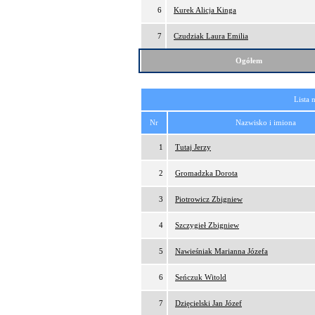
6
Kurek Alicja Kinga
7
Czudziak Laura Emilia
Ogółem
Lista 
Nr
Nazwisko i imiona
1
Tutaj Jerzy
2
Gromadzka Dorota
3
Piotrowicz Zbigniew
4
Szczygieł Zbigniew
5
Nawieśniak Marianna Józefa
6
Seńczuk Witold
7
Dzięcielski Jan Józef