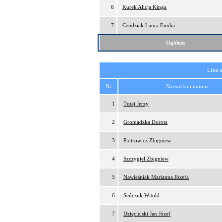
6
Kurek Alicja Kinga
7
Czudziak Laura Emilia
Ogółem
Lista 
Nr
Nazwisko i imiona
1
Tutaj Jerzy
2
Gromadzka Dorota
3
Piotrowicz Zbigniew
4
Szczygieł Zbigniew
5
Nawieśniak Marianna Józefa
6
Seńczuk Witold
7
Dzięcielski Jan Józef