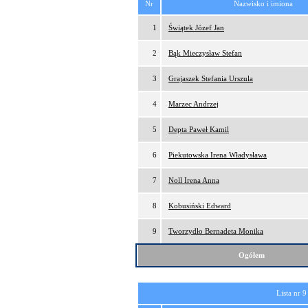
Nr
Nazwisko i imiona
1
Świątek Józef Jan
2
Bąk Mieczysław Stefan
3
Grajaszek Stefania Urszula
4
Marzec Andrzej
5
Depta Paweł Kamil
6
Piekutowska Irena Władysława
7
Noll Irena Anna
8
Kobusiński Edward
9
Tworzydło Bernadeta Monika
Ogółem
Lista nr 9