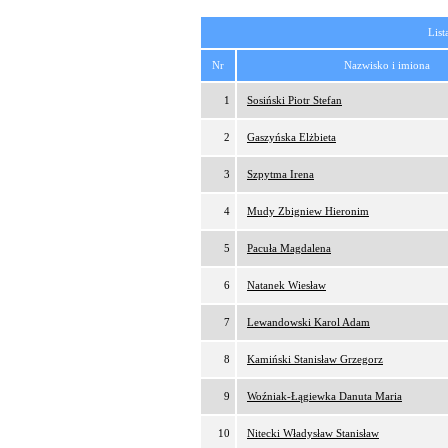
List
Nr
Nazwisko i imiona
1
Sosiński Piotr Stefan
2
Gaszyńska Elżbieta
3
Szpytma Irena
4
Mudy Zbigniew Hieronim
5
Pacuła Magdalena
6
Natanek Wiesław
7
Lewandowski Karol Adam
8
Kamiński Stanisław Grzegorz
9
Woźniak-Łągiewka Danuta Maria
10
Nitecki Władysław Stanisław