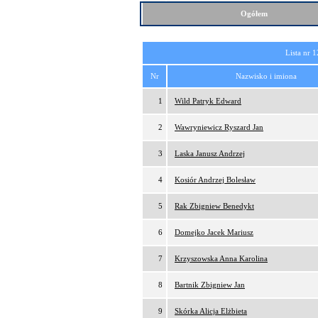
Ogółem
Lista nr 1
Nr
Nazwisko i imiona
1
Wild Patryk Edward
2
Wawryniewicz Ryszard Jan
3
Laska Janusz Andrzej
4
Kosiór Andrzej Bolesław
5
Rak Zbigniew Benedykt
6
Domejko Jacek Mariusz
7
Krzyszowska Anna Karolina
8
Bartnik Zbigniew Jan
9
Skórka Alicja Elżbieta