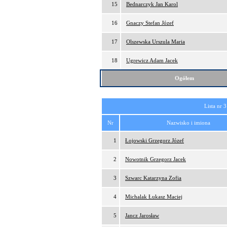
15
Bednarczyk Jan Karol
16
Gnaczy Stefan Józef
17
Olszewska Urszula Maria
18
Ugrewicz Adam Jacek
Ogółem
Lista nr 3
Nr
Nazwisko i imiona
1
Łojowski Grzegorz Józef
2
Nowotnik Grzegorz Jacek
3
Szwarc Katarzyna Zofia
4
Michalak Łukasz Maciej
5
Jancz Jarosław