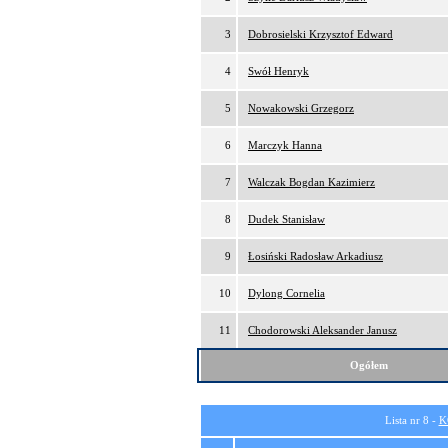
3
Dobrosielski Krzysztof Edward
4
Swół Henryk
5
Nowakowski Grzegorz
6
Marczyk Hanna
7
Walczak Bogdan Kazimierz
8
Dudek Stanisław
9
Łosiński Radosław Arkadiusz
10
Dylong Cornelia
11
Chodorowski Aleksander Janusz
Ogółem
Lista nr 8 -
K