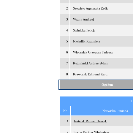
2
Szewieło Agnieszka Zofia
3
Ważny Andrzej
4
Stelnicka Felicja
5
Niejadlik Kazimierz
6
Wieczniak Grzegorz Tadeusz
7
Kuźmiński Andrzej Adam
8
Krawczyk Edmund Karol
Ogółem
L
Nr
Nazwisko i imiona
1
Janiszek Roman Henryk
2
Szylle Dariusz Władysław