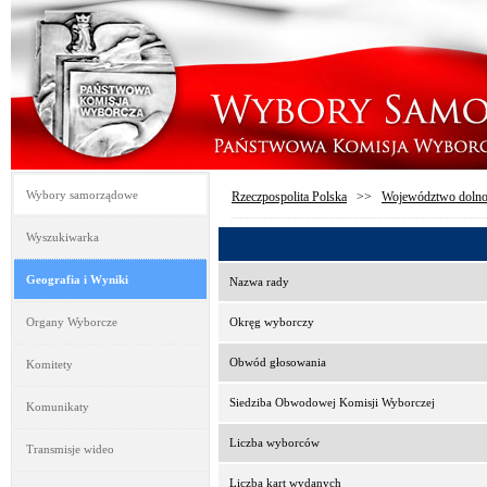
Wybory samorządowe
Rzeczpospolita Polska
>>
Województwo dolno
Wyszukiwarka
Geografia i Wyniki
Nazwa rady
Organy Wyborcze
Okręg wyborczy
Obwód głosowania
Komitety
Siedziba Obwodowej Komisji Wyborczej
Komunikaty
Liczba wyborców
Transmisje wideo
Liczba kart wydanych