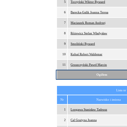
5
Toczyński Wiktor Ryszard
6
Barecka-Galik Joanna Teresa
7
Maciaszek Roman Andrzej
8
Różewicz Stefan Władysław
9
Smoliński Ryszard
10
Kubaś Robert Waldemar
11
Gruszczyński Paweł Marcin
Ogółem
Lista nr
Nr
Nazwisko i imiona
1
Longawa Stanisław Tadeusz
2
Cal Grażyna Joanna