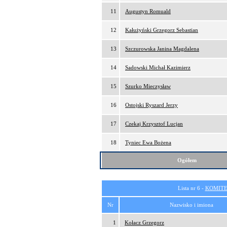
11
Augustyn Romuald
12
Kałużyński Grzegorz Sebastian
13
Szczurowska Janina Magdalena
14
Sadowski Michał Kazimierz
15
Szurko Mieczysław
16
Ostojski Ryszard Jerzy
17
Czekaj Krzysztof Lucjan
18
Tyniec Ewa Bożena
Ogółem
Lista nr 6 -
KOMITE
Nr
Nazwisko i imiona
1
Kołacz Grzegorz