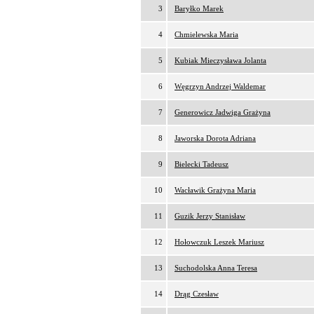
3
Baryłko Marek
4
Chmielewska Maria
5
Kubiak Mieczysława Jolanta
6
Węgrzyn Andrzej Waldemar
7
Generowicz Jadwiga Grażyna
8
Jaworska Dorota Adriana
9
Bielecki Tadeusz
10
Wacławik Grażyna Maria
11
Guzik Jerzy Stanisław
12
Hołowczuk Leszek Mariusz
13
Suchodolska Anna Teresa
14
Drąg Czesław