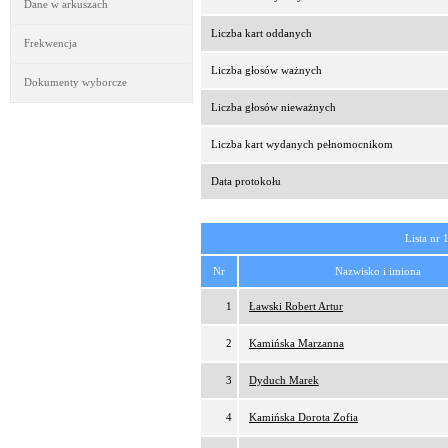
Dane w arkuszach
Liczba kart oddanych
Frekwencja
Liczba głosów ważnych
Dokumenty wyborcze
Liczba głosów nieważnych
Liczba kart wydanych pełnomocnikom
Data protokołu
Lista nr 
Nr
Nazwisko i imiona
1
Ławski Robert Artur
2
Kamińska Marzanna
3
Dyduch Marek
4
Kamińska Dorota Zofia