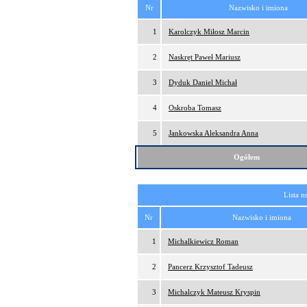
Nr
Nazwisko i imiona
1
Karolczyk Miłosz Marcin
2
Naskręt Paweł Mariusz
3
Dyduk Daniel Michał
4
Oskroba Tomasz
5
Jankowska Aleksandra Anna
Ogółem
Lista n
Nr
Nazwisko i imiona
1
Michalkiewicz Roman
2
Pancerz Krzysztof Tadeusz
3
Michalczyk Mateusz Kryspin