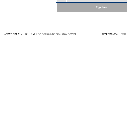
Ogółem
Copyright © 2010 PKW |
helpdesk@poczta.kbw.gov.pl
Wykonawca:
Dituel