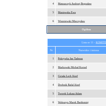
4
Matuszczyk Andrzej Bogusław
5
Maniewska Ewa
6
Wiszniewski Mieczysław
Ogółem
Lista nr 11 -
KOMITE
Nr
Nazwisko i imiona
1
Pokrywka Jan Tadeusz
2
Markowski Michał Kornel
3
Ciciała Lech Józef
4
Drobnik Rafał Józef
5
Tworek Łukasz Adam
6
Wołoszyn Marek Bartłomiej