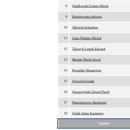
8
Osadkowski Łukasz Marek
9
Radziejewska Jadwiga
10
Albrecht Arkadiusz
11
Zalas Wiesław Michał
12
Tkaczyk Leszek Edward
13
Błoński Marek Paweł
14
Kowalski Wenancjusz
15
Noworól Leszek
16
Szwarczyński Gerard Paweł
17
Matuszkiewicz Bartłomiej
18
Golak Julian Kazimierz
Ogółem