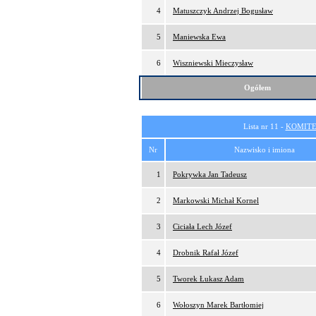
4
Matuszczyk Andrzej Bogusław
5
Maniewska Ewa
6
Wiszniewski Mieczysław
Ogółem
Lista nr 11 -
KOMITE
Nr
Nazwisko i imiona
1
Pokrywka Jan Tadeusz
2
Markowski Michał Kornel
3
Ciciała Lech Józef
4
Drobnik Rafał Józef
5
Tworek Łukasz Adam
6
Wołoszyn Marek Bartłomiej