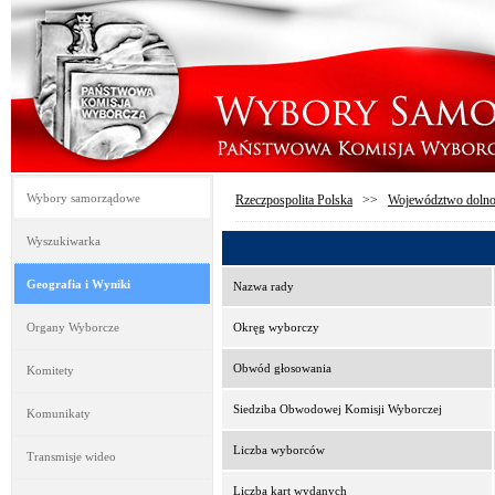
Wybory samorządowe
Rzeczpospolita Polska
>>
Województwo dolno
Wyszukiwarka
Geografia i Wyniki
Nazwa rady
Organy Wyborcze
Okręg wyborczy
Obwód głosowania
Komitety
Siedziba Obwodowej Komisji Wyborczej
Komunikaty
Liczba wyborców
Transmisje wideo
Liczba kart wydanych