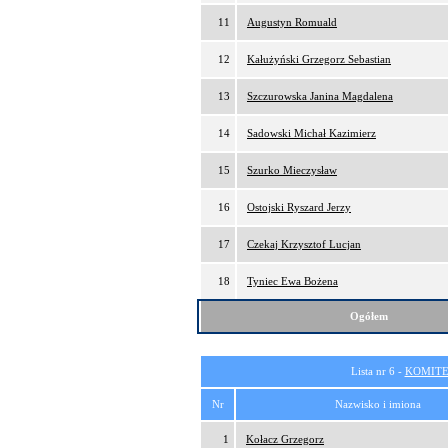
11
Augustyn Romuald
12
Kałużyński Grzegorz Sebastian
13
Szczurowska Janina Magdalena
14
Sadowski Michał Kazimierz
15
Szurko Mieczysław
16
Ostojski Ryszard Jerzy
17
Czekaj Krzysztof Lucjan
18
Tyniec Ewa Bożena
Ogółem
Lista nr 6 -
KOMITE
Nr
Nazwisko i imiona
1
Kołacz Grzegorz