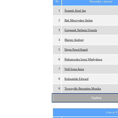
Nr
Nazwisko i imiona
1
Świątek Józef Jan
2
Bąk Mieczysław Stefan
3
Grajaszek Stefania Urszula
4
Marzec Andrzej
5
Depta Paweł Kamil
6
Piekutowska Irena Władysława
7
Noll Irena Anna
8
Kobusiński Edward
9
Tworzydło Bernadeta Monika
Ogółem
Lista nr 9