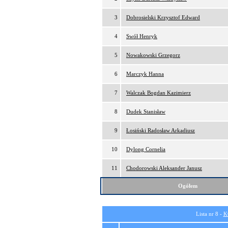
3
Dobrosielski Krzysztof Edward
4
Swół Henryk
5
Nowakowski Grzegorz
6
Marczyk Hanna
7
Walczak Bogdan Kazimierz
8
Dudek Stanisław
9
Łosiński Radosław Arkadiusz
10
Dylong Cornelia
11
Chodorowski Aleksander Janusz
Ogółem
Lista nr 8 -
K