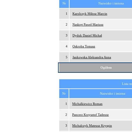
Nr
Nazwisko i imiona
1
Karolczyk Miłosz Marcin
2
Naskręt Paweł Mariusz
3
Dyduk Daniel Michał
4
Oskroba Tomasz
5
Jankowska Aleksandra Anna
Ogółem
Lista n
Nr
Nazwisko i imiona
1
Michalkiewicz Roman
2
Pancerz Krzysztof Tadeusz
3
Michalczyk Mateusz Kryspin