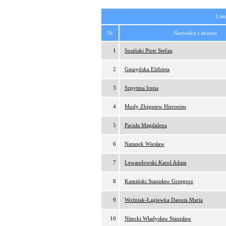
List
Nr
Nazwisko i imiona
1
Sosiński Piotr Stefan
2
Gaszyńska Elżbieta
3
Szpytma Irena
4
Mudy Zbigniew Hieronim
5
Pacuła Magdalena
6
Natanek Wiesław
7
Lewandowski Karol Adam
8
Kamiński Stanisław Grzegorz
9
Woźniak-Łągiewka Danuta Maria
10
Nitecki Władysław Stanisław