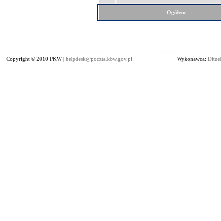
Ogółem
Copyright © 2010 PKW |
helpdesk@poczta.kbw.gov.pl
Wykonawca:
Dituel