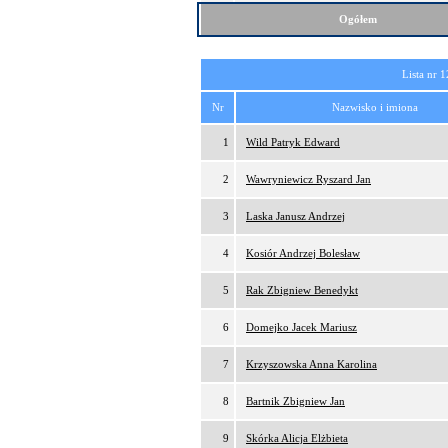
Ogółem
Lista nr 1
Nr
Nazwisko i imiona
1
Wild Patryk Edward
2
Wawryniewicz Ryszard Jan
3
Laska Janusz Andrzej
4
Kosiór Andrzej Bolesław
5
Rak Zbigniew Benedykt
6
Domejko Jacek Mariusz
7
Krzyszowska Anna Karolina
8
Bartnik Zbigniew Jan
9
Skórka Alicja Elżbieta