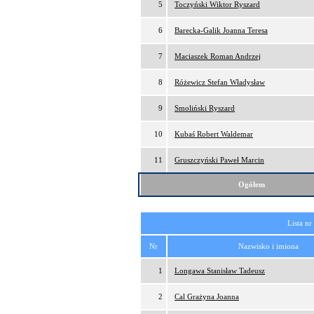
5
Toczyński Wiktor Ryszard
6
Barecka-Galik Joanna Teresa
7
Maciaszek Roman Andrzej
8
Różewicz Stefan Władysław
9
Smoliński Ryszard
10
Kubaś Robert Waldemar
11
Gruszczyński Paweł Marcin
Ogółem
Lista nr
Nr
Nazwisko i imiona
1
Longawa Stanisław Tadeusz
2
Cal Grażyna Joanna