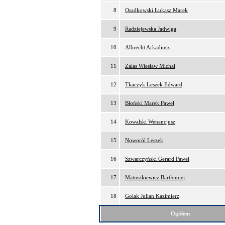
8
Osadkowski Łukasz Marek
9
Radziejewska Jadwiga
10
Albrecht Arkadiusz
11
Zalas Wiesław Michał
12
Tkaczyk Leszek Edward
13
Błoński Marek Paweł
14
Kowalski Wenancjusz
15
Noworól Leszek
16
Szwarczyński Gerard Paweł
17
Matuszkiewicz Bartłomiej
18
Golak Julian Kazimierz
Ogółem