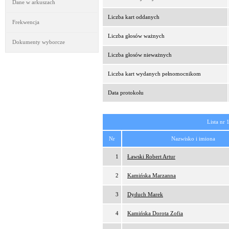
Dane w arkuszach
Liczba kart oddanych
Frekwencja
Liczba głosów ważnych
Dokumenty wyborcze
Liczba głosów nieważnych
Liczba kart wydanych pełnomocnikom
Data protokołu
Lista nr 
Nr
Nazwisko i imiona
1
Ławski Robert Artur
2
Kamińska Marzanna
3
Dyduch Marek
4
Kamińska Dorota Zofia