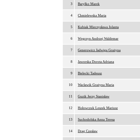
3
Baryłko Marek
4
Chmielewska Maria
5
Kubiak Mieczysława Jolanta
6
Węgrzyn Andrzej Waldemar
7
Generowicz Jadwiga Grażyna
8
Jaworska Dorota Adriana
9
Bielecki Tadeusz
10
Wacławik Grażyna Maria
11
Guzik Jerzy Stanisław
12
Hołowczuk Leszek Mariusz
13
Suchodolska Anna Teresa
14
Drąg Czesław