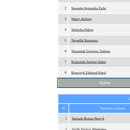
2
Szewieło Agnieszka Zofia
3
Ważny Andrzej
4
Stelnicka Felicja
5
Niejadlik Kazimierz
6
Wieczniak Grzegorz Tadeusz
7
Kuźmiński Andrzej Adam
8
Krawczyk Edmund Karol
Ogółem
L
Nr
Nazwisko i imiona
1
Janiszek Roman Henryk
2
Szylle Dariusz Władysław