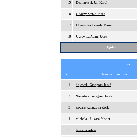
15
Bednarczyk Jan Karol
16
Gnaczy Stefan Józef
17
Olszewska Urszula Maria
18
Ugrewicz Adam Jacek
Ogółem
Lista nr 3
Nr
Nazwisko i imiona
1
Łojowski Grzegorz Józef
2
Nowotnik Grzegorz Jacek
3
Szwarc Katarzyna Zofia
4
Michalak Łukasz Maciej
5
Jancz Jarosław