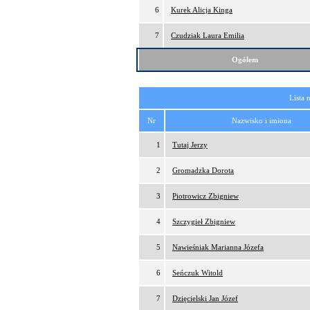
6
Kurek Alicja Kinga
7
Czudziak Laura Emilia
Ogółem
Lista 
Nr
Nazwisko i imiona
1
Tutaj Jerzy
2
Gromadzka Dorota
3
Piotrowicz Zbigniew
4
Szczygieł Zbigniew
5
Nawieśniak Marianna Józefa
6
Seńczuk Witold
7
Dzięcielski Jan Józef