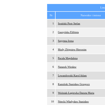
List
Nr
Nazwisko i imiona
1
Sosiński Piotr Stefan
2
Gaszyńska Elżbieta
3
Szpytma Irena
4
Mudy Zbigniew Hieronim
5
Pacuła Magdalena
6
Natanek Wiesław
7
Lewandowski Karol Adam
8
Kamiński Stanisław Grzegorz
9
Woźniak-Łągiewka Danuta Maria
10
Nitecki Władysław Stanisław