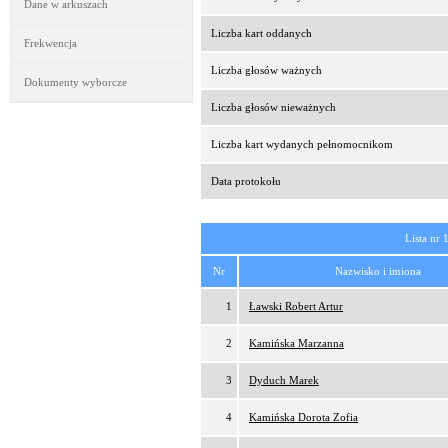
Dane w arkuszach
Liczba kart oddanych
Frekwencja
Liczba głosów ważnych
Dokumenty wyborcze
Liczba głosów nieważnych
Liczba kart wydanych pełnomocnikom
Data protokołu
Lista nr 
Nr
Nazwisko i imiona
1
Ławski Robert Artur
2
Kamińska Marzanna
3
Dyduch Marek
4
Kamińska Dorota Zofia