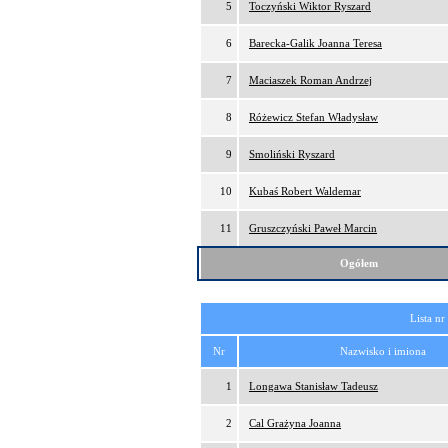
5
Toczyński Wiktor Ryszard
6
Barecka-Galik Joanna Teresa
7
Maciaszek Roman Andrzej
8
Różewicz Stefan Władysław
9
Smoliński Ryszard
10
Kubaś Robert Waldemar
11
Gruszczyński Paweł Marcin
Ogółem
Lista nr
Nr
Nazwisko i imiona
1
Longawa Stanisław Tadeusz
2
Cal Grażyna Joanna