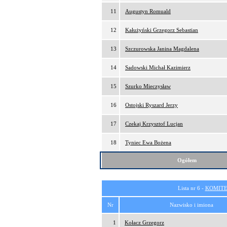
11
Augustyn Romuald
12
Kałużyński Grzegorz Sebastian
13
Szczurowska Janina Magdalena
14
Sadowski Michał Kazimierz
15
Szurko Mieczysław
16
Ostojski Ryszard Jerzy
17
Czekaj Krzysztof Lucjan
18
Tyniec Ewa Bożena
Ogółem
Lista nr 6 -
KOMITE
Nr
Nazwisko i imiona
1
Kołacz Grzegorz