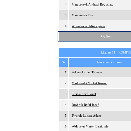
4
Matuszczyk Andrzej Bogusław
5
Maniewska Ewa
6
Wiszniewski Mieczysław
Ogółem
Lista nr 11 -
KOMITE
Nr
Nazwisko i imiona
1
Pokrywka Jan Tadeusz
2
Markowski Michał Kornel
3
Ciciała Lech Józef
4
Drobnik Rafał Józef
5
Tworek Łukasz Adam
6
Wołoszyn Marek Bartłomiej