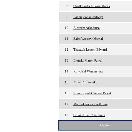
8
Osadkowski Łukasz Marek
9
Radziejewska Jadwiga
10
Albrecht Arkadiusz
11
Zalas Wiesław Michał
12
Tkaczyk Leszek Edward
13
Błoński Marek Paweł
14
Kowalski Wenancjusz
15
Noworól Leszek
16
Szwarczyński Gerard Paweł
17
Matuszkiewicz Bartłomiej
18
Golak Julian Kazimierz
Ogółem