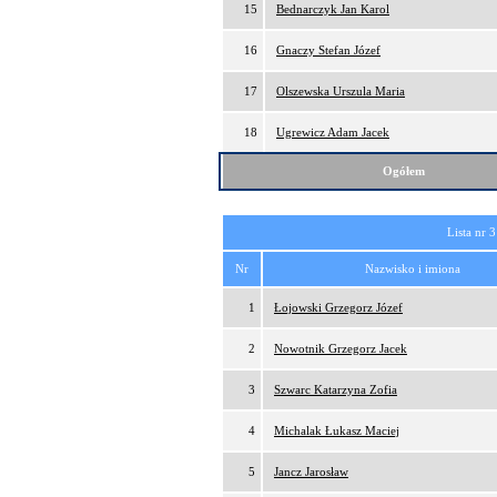
15
Bednarczyk Jan Karol
16
Gnaczy Stefan Józef
17
Olszewska Urszula Maria
18
Ugrewicz Adam Jacek
Ogółem
Lista nr 3
Nr
Nazwisko i imiona
1
Łojowski Grzegorz Józef
2
Nowotnik Grzegorz Jacek
3
Szwarc Katarzyna Zofia
4
Michalak Łukasz Maciej
5
Jancz Jarosław