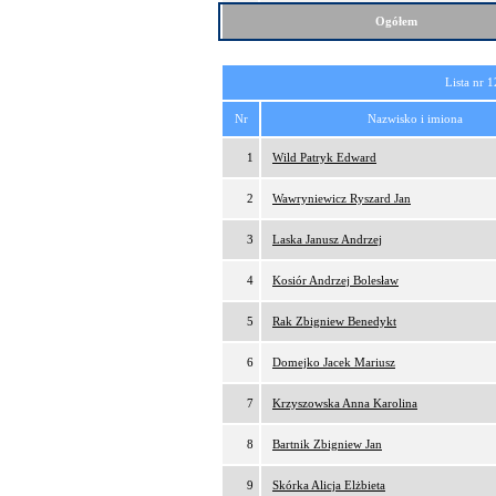
Ogółem
Lista nr 1
Nr
Nazwisko i imiona
1
Wild Patryk Edward
2
Wawryniewicz Ryszard Jan
3
Laska Janusz Andrzej
4
Kosiór Andrzej Bolesław
5
Rak Zbigniew Benedykt
6
Domejko Jacek Mariusz
7
Krzyszowska Anna Karolina
8
Bartnik Zbigniew Jan
9
Skórka Alicja Elżbieta