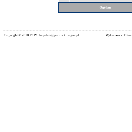
Ogółem
Copyright © 2010 PKW |
helpdesk@poczta.kbw.gov.pl
Wykonawca:
Dituel