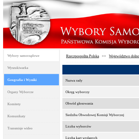
Wybory samorządowe
Rzeczpospolita Polska
>>
Województwo dolno
Wyszukiwarka
Geografia i Wyniki
Nazwa rady
Organy Wyborcze
Okręg wyborczy
Obwód głosowania
Komitety
Siedziba Obwodowej Komisji Wyborczej
Komunikaty
Liczba wyborców
Transmisje wideo
Liczba kart wydanych