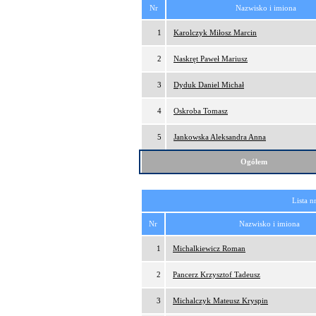
Nr
Nazwisko i imiona
1
Karolczyk Miłosz Marcin
2
Naskręt Paweł Mariusz
3
Dyduk Daniel Michał
4
Oskroba Tomasz
5
Jankowska Aleksandra Anna
Ogółem
Lista n
Nr
Nazwisko i imiona
1
Michalkiewicz Roman
2
Pancerz Krzysztof Tadeusz
3
Michalczyk Mateusz Kryspin