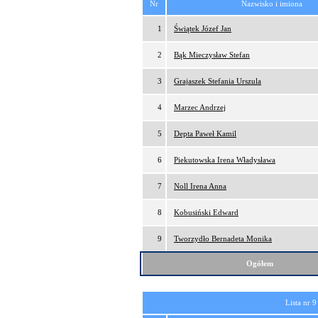
Nr
Nazwisko i imiona
1
Świątek Józef Jan
2
Bąk Mieczysław Stefan
3
Grajaszek Stefania Urszula
4
Marzec Andrzej
5
Depta Paweł Kamil
6
Piekutowska Irena Władysława
7
Noll Irena Anna
8
Kobusiński Edward
9
Tworzydło Bernadeta Monika
Ogółem
Lista nr 9