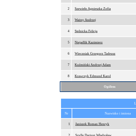
2
Szewieło Agnieszka Zofia
3
Ważny Andrzej
4
Stelnicka Felicja
5
Niejadlik Kazimierz
6
Wieczniak Grzegorz Tadeusz
7
Kuźmiński Andrzej Adam
8
Krawczyk Edmund Karol
Ogółem
L
Nr
Nazwisko i imiona
1
Janiszek Roman Henryk
2
Szylle Dariusz Władysław