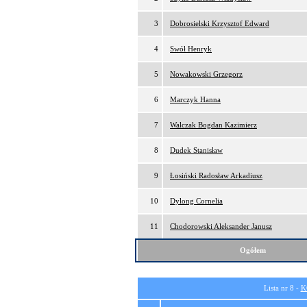
3
Dobrosielski Krzysztof Edward
4
Swół Henryk
5
Nowakowski Grzegorz
6
Marczyk Hanna
7
Walczak Bogdan Kazimierz
8
Dudek Stanisław
9
Łosiński Radosław Arkadiusz
10
Dylong Cornelia
11
Chodorowski Aleksander Janusz
Ogółem
Lista nr 8 -
K