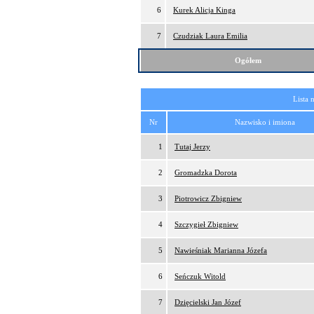
6
Kurek Alicja Kinga
7
Czudziak Laura Emilia
Ogółem
Lista 
Nr
Nazwisko i imiona
1
Tutaj Jerzy
2
Gromadzka Dorota
3
Piotrowicz Zbigniew
4
Szczygieł Zbigniew
5
Nawieśniak Marianna Józefa
6
Seńczuk Witold
7
Dzięcielski Jan Józef