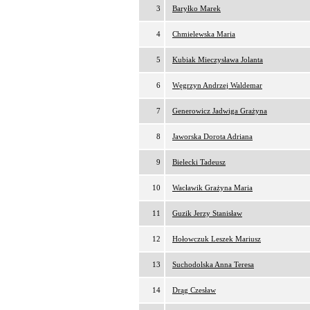
3
Baryłko Marek
4
Chmielewska Maria
5
Kubiak Mieczysława Jolanta
6
Węgrzyn Andrzej Waldemar
7
Generowicz Jadwiga Grażyna
8
Jaworska Dorota Adriana
9
Bielecki Tadeusz
10
Wacławik Grażyna Maria
11
Guzik Jerzy Stanisław
12
Hołowczuk Leszek Mariusz
13
Suchodolska Anna Teresa
14
Drąg Czesław