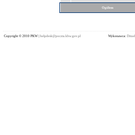
Ogółem
Copyright © 2010 PKW |
helpdesk@poczta.kbw.gov.pl
Wykonawca:
Dituel