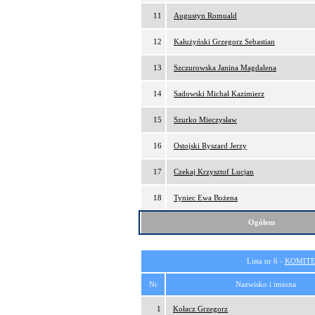
11
Augustyn Romuald
12
Kałużyński Grzegorz Sebastian
13
Szczurowska Janina Magdalena
14
Sadowski Michał Kazimierz
15
Szurko Mieczysław
16
Ostojski Ryszard Jerzy
17
Czekaj Krzysztof Lucjan
18
Tyniec Ewa Bożena
Ogółem
Lista nr 6 -
KOMITE
Nr
Nazwisko i imiona
1
Kołacz Grzegorz