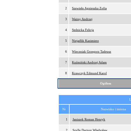
2
Szewieło Agnieszka Zofia
3
Ważny Andrzej
4
Stelnicka Felicja
5
Niejadlik Kazimierz
6
Wieczniak Grzegorz Tadeusz
7
Kuźmiński Andrzej Adam
8
Krawczyk Edmund Karol
Ogółem
L
Nr
Nazwisko i imiona
1
Janiszek Roman Henryk
2
Szylle Dariusz Władysław