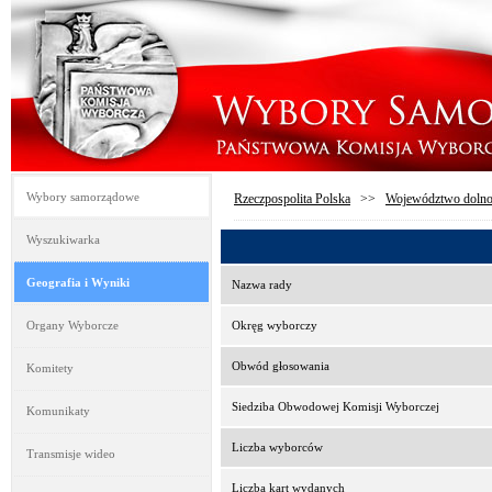
Wybory samorządowe
Rzeczpospolita Polska
>>
Województwo dolno
Wyszukiwarka
Geografia i Wyniki
Nazwa rady
Organy Wyborcze
Okręg wyborczy
Obwód głosowania
Komitety
Siedziba Obwodowej Komisji Wyborczej
Komunikaty
Liczba wyborców
Transmisje wideo
Liczba kart wydanych