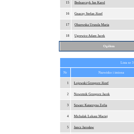
15
Bednarczyk Jan Karol
16
Gnaczy Stefan Józef
17
Olszewska Urszula Maria
18
Ugrewicz Adam Jacek
Ogółem
Lista nr 3
Nr
Nazwisko i imiona
1
Łojowski Grzegorz Józef
2
Nowotnik Grzegorz Jacek
3
Szwarc Katarzyna Zofia
4
Michalak Łukasz Maciej
5
Jancz Jarosław