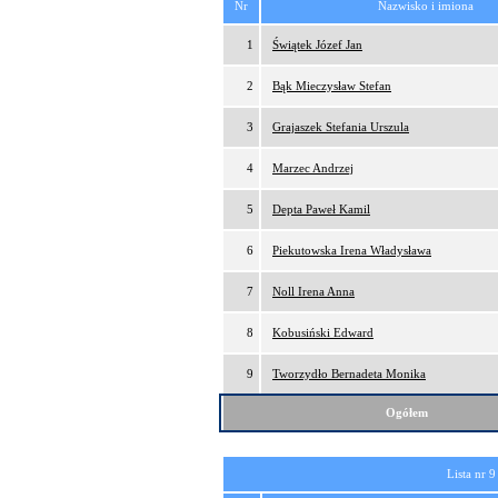
Nr
Nazwisko i imiona
1
Świątek Józef Jan
2
Bąk Mieczysław Stefan
3
Grajaszek Stefania Urszula
4
Marzec Andrzej
5
Depta Paweł Kamil
6
Piekutowska Irena Władysława
7
Noll Irena Anna
8
Kobusiński Edward
9
Tworzydło Bernadeta Monika
Ogółem
Lista nr 9