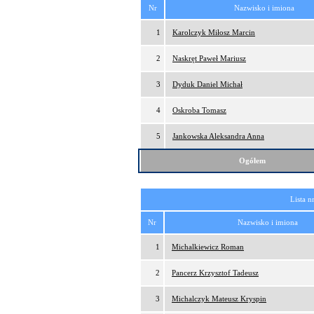
Nr
Nazwisko i imiona
1
Karolczyk Miłosz Marcin
2
Naskręt Paweł Mariusz
3
Dyduk Daniel Michał
4
Oskroba Tomasz
5
Jankowska Aleksandra Anna
Ogółem
Lista n
Nr
Nazwisko i imiona
1
Michalkiewicz Roman
2
Pancerz Krzysztof Tadeusz
3
Michalczyk Mateusz Kryspin