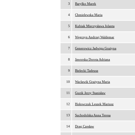
3
Baryłko Marek
4
Chmielewska Maria
5
Kubiak Mieczysława Jolanta
6
Węgrzyn Andrzej Waldemar
7
Generowicz Jadwiga Grażyna
8
Jaworska Dorota Adriana
9
Bielecki Tadeusz
10
Wacławik Grażyna Maria
11
Guzik Jerzy Stanisław
12
Hołowczuk Leszek Mariusz
13
Suchodolska Anna Teresa
14
Drąg Czesław