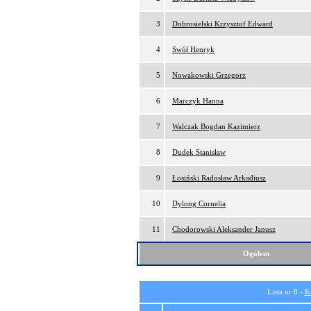
3
Dobrosielski Krzysztof Edward
4
Swół Henryk
5
Nowakowski Grzegorz
6
Marczyk Hanna
7
Walczak Bogdan Kazimierz
8
Dudek Stanisław
9
Łosiński Radosław Arkadiusz
10
Dylong Cornelia
11
Chodorowski Aleksander Janusz
Ogółem
Lista nr 8 -
K