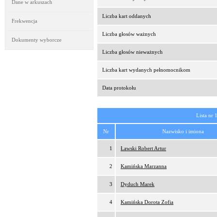
Dane w arkuszach
Liczba kart oddanych
Frekwencja
Liczba głosów ważnych
Dokumenty wyborcze
Liczba głosów nieważnych
Liczba kart wydanych pełnomocnikom
Data protokołu
Lista nr 
Nr
Nazwisko i imiona
1
Ławski Robert Artur
2
Kamińska Marzanna
3
Dyduch Marek
4
Kamińska Dorota Zofia