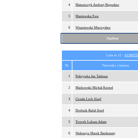
4
Matuszczyk Andrzej Bogusław
5
Maniewska Ewa
6
Wiszniewski Mieczysław
Ogółem
Lista nr 11 -
KOMITE
Nr
Nazwisko i imiona
1
Pokrywka Jan Tadeusz
2
Markowski Michał Kornel
3
Ciciała Lech Józef
4
Drobnik Rafał Józef
5
Tworek Łukasz Adam
6
Wołoszyn Marek Bartłomiej