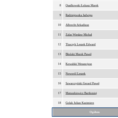
8
Osadkowski Łukasz Marek
9
Radziejewska Jadwiga
10
Albrecht Arkadiusz
11
Zalas Wiesław Michał
12
Tkaczyk Leszek Edward
13
Błoński Marek Paweł
14
Kowalski Wenancjusz
15
Noworól Leszek
16
Szwarczyński Gerard Paweł
17
Matuszkiewicz Bartłomiej
18
Golak Julian Kazimierz
Ogółem