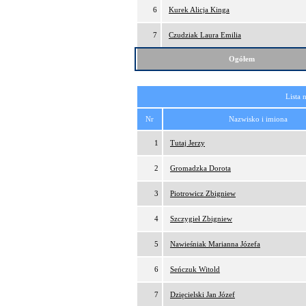
6
Kurek Alicja Kinga
7
Czudziak Laura Emilia
Ogółem
Lista 
Nr
Nazwisko i imiona
1
Tutaj Jerzy
2
Gromadzka Dorota
3
Piotrowicz Zbigniew
4
Szczygieł Zbigniew
5
Nawieśniak Marianna Józefa
6
Seńczuk Witold
7
Dzięcielski Jan Józef