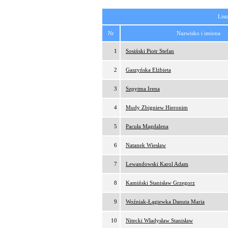
List
Nr
Nazwisko i imiona
1
Sosiński Piotr Stefan
2
Gaszyńska Elżbieta
3
Szpytma Irena
4
Mudy Zbigniew Hieronim
5
Pacuła Magdalena
6
Natanek Wiesław
7
Lewandowski Karol Adam
8
Kamiński Stanisław Grzegorz
9
Woźniak-Łągiewka Danuta Maria
10
Nitecki Władysław Stanisław