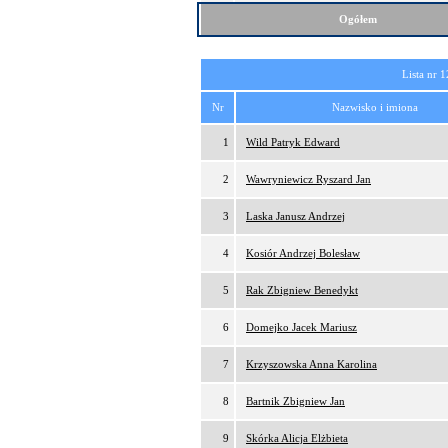
Ogółem
Lista nr 1
Nr
Nazwisko i imiona
1
Wild Patryk Edward
2
Wawryniewicz Ryszard Jan
3
Laska Janusz Andrzej
4
Kosiór Andrzej Bolesław
5
Rak Zbigniew Benedykt
6
Domejko Jacek Mariusz
7
Krzyszowska Anna Karolina
8
Bartnik Zbigniew Jan
9
Skórka Alicja Elżbieta