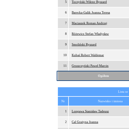
5
Toczyński Wiktor Ryszard
6
Barecka-Galik Joanna Teresa
7
Maciaszek Roman Andrzej
8
Różewicz Stefan Władysław
9
Smoliński Ryszard
10
Kubaś Robert Waldemar
11
Gruszczyński Paweł Marcin
Ogółem
Lista nr
Nr
Nazwisko i imiona
1
Longawa Stanisław Tadeusz
2
Cal Grażyna Joanna