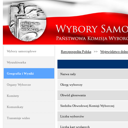
Wybory samorządowe
Rzeczpospolita Polska
>>
Województwo dolno
Wyszukiwarka
Geografia i Wyniki
Nazwa rady
Organy Wyborcze
Okręg wyborczy
Obwód głosowania
Komitety
Siedziba Obwodowej Komisji Wyborczej
Komunikaty
Liczba wyborców
Transmisje wideo
Liczba kart wydanych