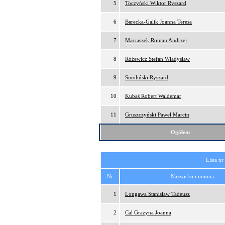
5
Toczyński Wiktor Ryszard
6
Barecka-Galik Joanna Teresa
7
Maciaszek Roman Andrzej
8
Różewicz Stefan Władysław
9
Smoliński Ryszard
10
Kubaś Robert Waldemar
11
Gruszczyński Paweł Marcin
Ogółem
Lista nr
Nr
Nazwisko i imiona
1
Longawa Stanisław Tadeusz
2
Cal Grażyna Joanna