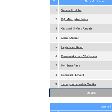
Nr
Nazwisko i imiona
1
Świątek Józef Jan
2
Bąk Mieczysław Stefan
3
Grajaszek Stefania Urszula
4
Marzec Andrzej
5
Depta Paweł Kamil
6
Piekutowska Irena Władysława
7
Noll Irena Anna
8
Kobusiński Edward
9
Tworzydło Bernadeta Monika
Ogółem
Lista nr 9