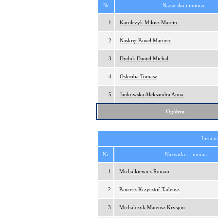
Nr
Nazwisko i imiona
1
Karolczyk Miłosz Marcin
2
Naskręt Paweł Mariusz
3
Dyduk Daniel Michał
4
Oskroba Tomasz
5
Jankowska Aleksandra Anna
Ogółem
Lista n
Nr
Nazwisko i imiona
1
Michalkiewicz Roman
2
Pancerz Krzysztof Tadeusz
3
Michalczyk Mateusz Kryspin