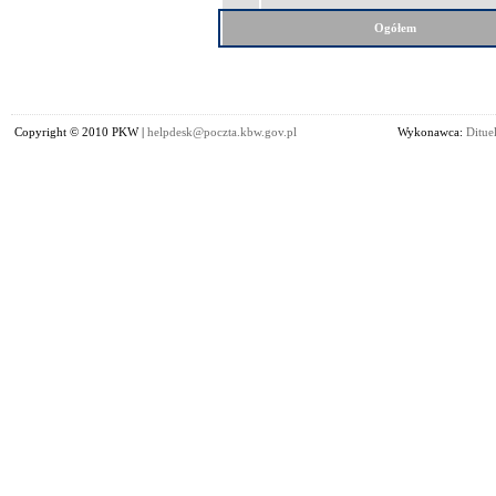
Ogółem
Copyright © 2010 PKW |
helpdesk@poczta.kbw.gov.pl
Wykonawca:
Dituel