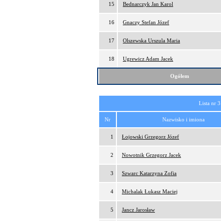
15
Bednarczyk Jan Karol
16
Gnaczy Stefan Józef
17
Olszewska Urszula Maria
18
Ugrewicz Adam Jacek
Ogółem
Lista nr 3
Nr
Nazwisko i imiona
1
Łojowski Grzegorz Józef
2
Nowotnik Grzegorz Jacek
3
Szwarc Katarzyna Zofia
4
Michalak Łukasz Maciej
5
Jancz Jarosław