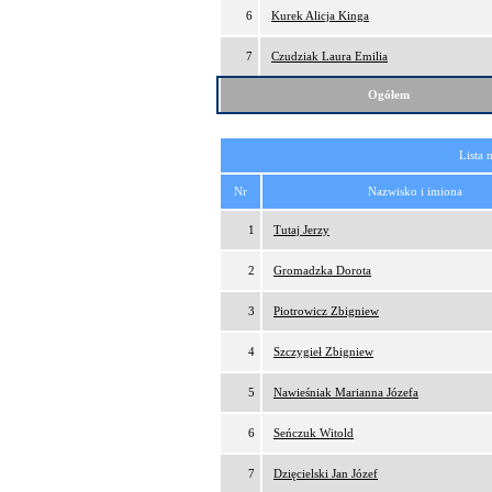
6
Kurek Alicja Kinga
7
Czudziak Laura Emilia
Ogółem
Lista 
Nr
Nazwisko i imiona
1
Tutaj Jerzy
2
Gromadzka Dorota
3
Piotrowicz Zbigniew
4
Szczygieł Zbigniew
5
Nawieśniak Marianna Józefa
6
Seńczuk Witold
7
Dzięcielski Jan Józef