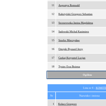
11
Augustyn Romuald
12
Kałużyński Grzegorz Sebastian
13
Szczurowska Janina Magdalena
14
Sadowski Michał Kazimierz
15
Szurko Mieczysław
16
Ostojski Ryszard Jerzy
17
Czekaj Krzysztof Lucjan
18
Tyniec Ewa Bożena
Ogółem
Lista nr 6 -
KOMITE
Nr
Nazwisko i imiona
1
Kołacz Grzegorz