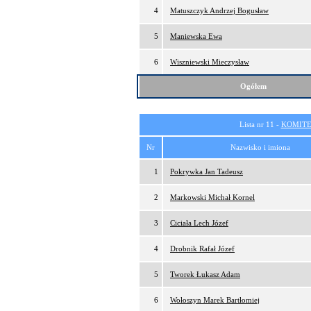
4
Matuszczyk Andrzej Bogusław
5
Maniewska Ewa
6
Wiszniewski Mieczysław
Ogółem
Lista nr 11 -
KOMITE
Nr
Nazwisko i imiona
1
Pokrywka Jan Tadeusz
2
Markowski Michał Kornel
3
Ciciała Lech Józef
4
Drobnik Rafał Józef
5
Tworek Łukasz Adam
6
Wołoszyn Marek Bartłomiej