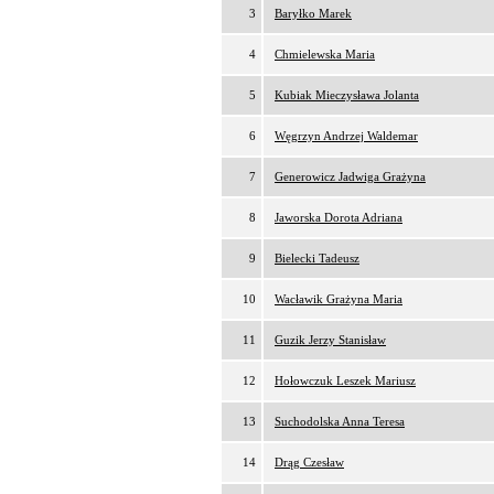
3
Baryłko Marek
4
Chmielewska Maria
5
Kubiak Mieczysława Jolanta
6
Węgrzyn Andrzej Waldemar
7
Generowicz Jadwiga Grażyna
8
Jaworska Dorota Adriana
9
Bielecki Tadeusz
10
Wacławik Grażyna Maria
11
Guzik Jerzy Stanisław
12
Hołowczuk Leszek Mariusz
13
Suchodolska Anna Teresa
14
Drąg Czesław