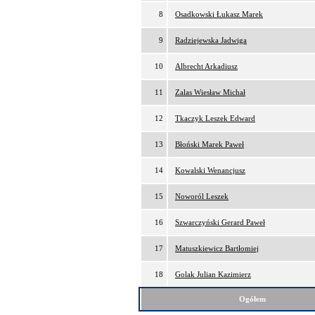
8
Osadkowski Łukasz Marek
9
Radziejewska Jadwiga
10
Albrecht Arkadiusz
11
Zalas Wiesław Michał
12
Tkaczyk Leszek Edward
13
Błoński Marek Paweł
14
Kowalski Wenancjusz
15
Noworól Leszek
16
Szwarczyński Gerard Paweł
17
Matuszkiewicz Bartłomiej
18
Golak Julian Kazimierz
Ogółem