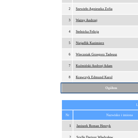
2
Szewieło Agnieszka Zofia
3
Ważny Andrzej
4
Stelnicka Felicja
5
Niejadlik Kazimierz
6
Wieczniak Grzegorz Tadeusz
7
Kuźmiński Andrzej Adam
8
Krawczyk Edmund Karol
Ogółem
L
Nr
Nazwisko i imiona
1
Janiszek Roman Henryk
2
Szylle Dariusz Władysław