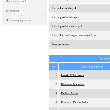
Dane w arkuszach
Liczba kart oddanych
Frekwencja
Liczba głosów ważnych
Dokumenty wyborcze
Liczba głosów nieważnych
Liczba kart wydanych pełnomocnikom
Data protokołu
Lista nr 
Nr
Nazwisko i imiona
1
Ławski Robert Artur
2
Kamińska Marzanna
3
Dyduch Marek
4
Kamińska Dorota Zofia