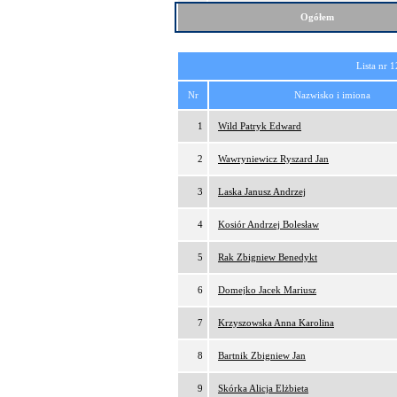
Ogółem
Lista nr 1
Nr
Nazwisko i imiona
1
Wild Patryk Edward
2
Wawryniewicz Ryszard Jan
3
Laska Janusz Andrzej
4
Kosiór Andrzej Bolesław
5
Rak Zbigniew Benedykt
6
Domejko Jacek Mariusz
7
Krzyszowska Anna Karolina
8
Bartnik Zbigniew Jan
9
Skórka Alicja Elżbieta