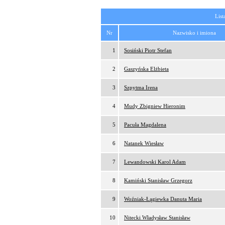
List
Nr
Nazwisko i imiona
1
Sosiński Piotr Stefan
2
Gaszyńska Elżbieta
3
Szpytma Irena
4
Mudy Zbigniew Hieronim
5
Pacuła Magdalena
6
Natanek Wiesław
7
Lewandowski Karol Adam
8
Kamiński Stanisław Grzegorz
9
Woźniak-Łągiewka Danuta Maria
10
Nitecki Władysław Stanisław