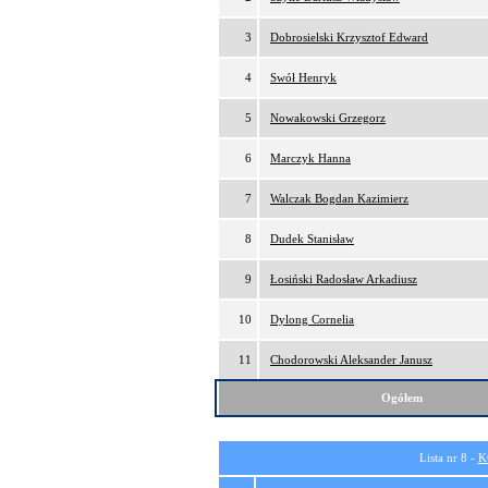
3
Dobrosielski Krzysztof Edward
4
Swół Henryk
5
Nowakowski Grzegorz
6
Marczyk Hanna
7
Walczak Bogdan Kazimierz
8
Dudek Stanisław
9
Łosiński Radosław Arkadiusz
10
Dylong Cornelia
11
Chodorowski Aleksander Janusz
Ogółem
Lista nr 8 -
K