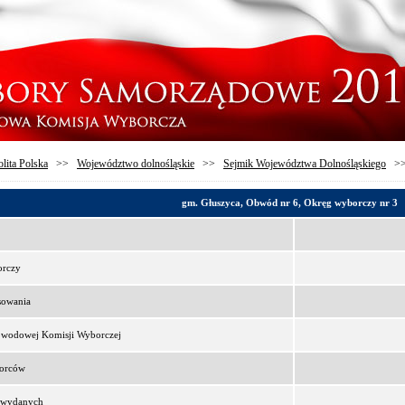
lita Polska
>>
Województwo dolnośląskie
>>
Sejmik Województwa Dolnośląskiego
>
gm. Głuszyca, Obwód nr 6, Okręg wyborczy nr 3
orczy
sowania
bwodowej Komisji Wyborczej
borców
t wydanych