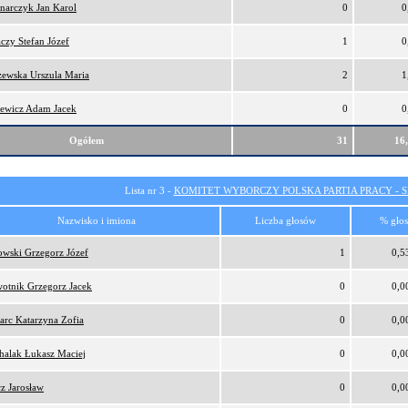
narczyk Jan Karol
0
0
czy Stefan Józef
1
0
zewska Urszula Maria
2
1
ewicz Adam Jacek
0
0
Ogółem
31
16
Lista nr 3 -
KOMITET WYBORCZY POLSKA PARTIA PRACY - SI
Nazwisko i imiona
Liczba głosów
% gło
owski Grzegorz Józef
1
0,5
otnik Grzegorz Jacek
0
0,0
arc Katarzyna Zofia
0
0,0
halak Łukasz Maciej
0
0,0
cz Jarosław
0
0,0