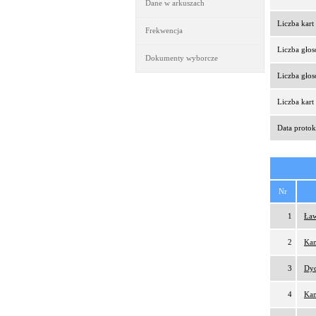
Dane w arkuszach
Liczba kar
Frekwencja
Liczba gło
Dokumenty wyborcze
Liczba gło
Liczba kar
Data protok
Nr
1
Ław
2
Kam
3
Dy
4
Kam