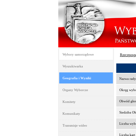
Wybory samorządowe
Rzeczpospo
Wyszukiwarka
Geografia i Wyniki
Nazwa rady
Organy Wyborcze
Okręg wyb
Obwód gło
Komitety
Siedziba O
Komunikaty
Liczba wy
Transmisje wideo
Liczba kar