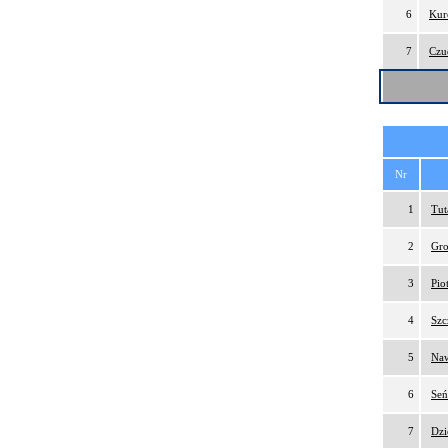
6
Kur
7
Czu
Nr
1
Tut
2
Gro
3
Pio
4
Szc
5
Naw
6
Seń
7
Dzi