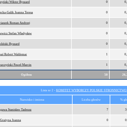
zyński Wiktor Ryszard
0
0
ecka-Galik Joanna Teresa
0
0
iaszek Roman Andrzej
0
0
ewicz Stefan Władysław
0
0
liński Ryszard
0
0
aś Robert Waldemar
1
0
szczyński Paweł Marcin
1
0
Ogółem
50
26
Lista nr 2 -
KOMITET WYBORCZY POLSKIE STRONNICTW
Nazwisko i imiona
Liczba głosów
% gł
gawa Stanisław Tadeusz
7
3
 Grażyna Joanna
0
0