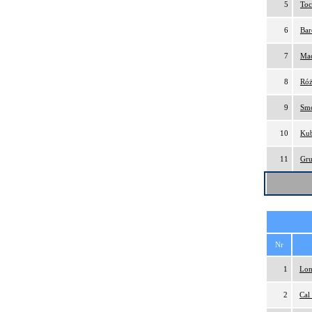
5
Toc
6
Bar
7
Mac
8
Róż
9
Smo
10
Kub
11
Gru
Nr
1
Lon
2
Cal