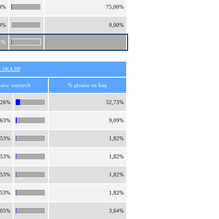
8%
75,00%
0%
0,00%
1%
SKA RP
osów ważnych
% głosów na listę
,26%
52,73%
,63%
9,09%
,53%
1,82%
,53%
1,82%
,53%
1,82%
,53%
1,82%
,05%
3,64%