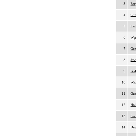
3
Bar
4
Chm
5
Kub
6
Węg
7
Gen
8
Jaw
9
Bie
10
Wac
11
Guz
12
Hoł
13
Suc
14
Drą