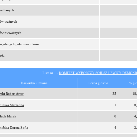
t oddanych
sów ważnych
sów nieważnych
t wydanych pełnomocnikom
ołu
Lista nr 1 -
KOMITET WYBORCZY SOJUSZ LEWICY DEMOKR
Nazwisko i imiona
Liczba głosów
% gł
ski Robert Artur
35
18
ińska Marzanna
1
0
duch Marek
8
4
ińska Dorota Zofia
4
2