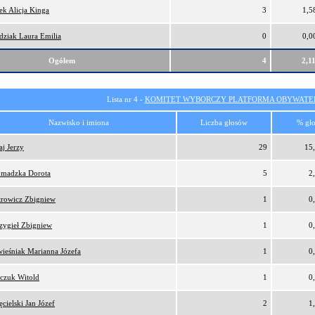
ek Alicja Kinga
3
1,5
dziak Laura Emilia
0
0,0
Ogółem
4
2,1
Lista nr 4 -
KOMITET WYBORCZY PLATFORMA OBYWATEL
Nazwisko i imiona
Liczba głosów
% gł
aj Jerzy
29
15
madzka Dorota
5
2
trowicz Zbigniew
1
0
zygieł Zbigniew
1
0
ieśniak Marianna Józefa
1
0
czuk Witold
1
0
ęcielski Jan Józef
2
1