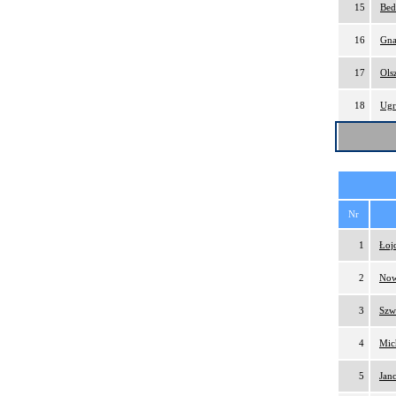
15
Bed
16
Gna
17
Ols
18
Ugr
Nr
1
Łoj
2
Now
3
Szw
4
Mic
5
Jan