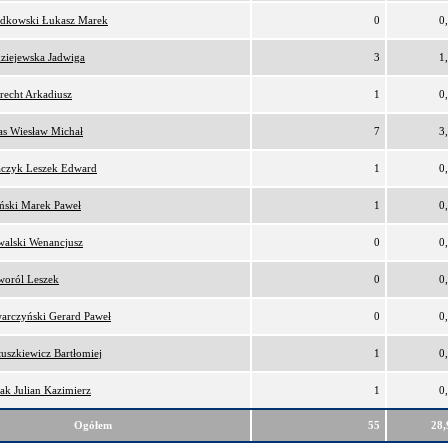
dkowski Łukasz Marek
0
0
ziejewska Jadwiga
3
1
recht Arkadiusz
1
0
as Wiesław Michał
7
3
czyk Leszek Edward
1
0
ński Marek Paweł
1
0
alski Wenancjusz
0
0
oról Leszek
0
0
arczyński Gerard Paweł
0
0
uszkiewicz Bartłomiej
1
0
ak Julian Kazimierz
1
0
Ogółem
55
28