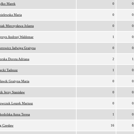
yłko Marek
0
0
ielewska Maria
0
0
iak Mieczysława Jolanta
0
0
rzyn Andrzej Waldemar
1
0
erowicz Jadwiga Grażyna
0
0
orska Dorota Adriana
2
1
lecki Tadeusz
1
0
ławik Grażyna Maria
0
0
ik Jerzy Stanisław
0
0
owczuk Leszek Mariusz
0
0
hodolska Anna Teresa
1
0
g Czesław
16
8