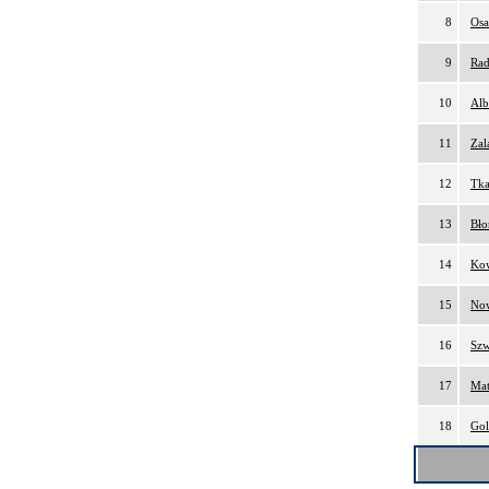
8
Osa
9
Rad
10
Alb
11
Zal
12
Tka
13
Bło
14
Kow
15
Now
16
Szw
17
Mat
18
Gol