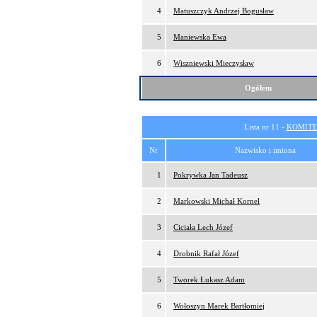
4
Matuszczyk Andrzej Bogusław
5
Maniewska Ewa
6
Wiszniewski Mieczysław
Ogółem
Lista nr 11 -
KOMITE
Nr
Nazwisko i imiona
1
Pokrywka Jan Tadeusz
2
Markowski Michał Kornel
3
Ciciała Lech Józef
4
Drobnik Rafał Józef
5
Tworek Łukasz Adam
6
Wołoszyn Marek Bartłomiej