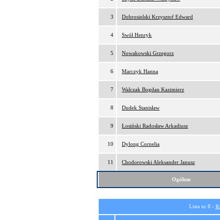
3
Dobrosielski Krzysztof Edward
4
Swół Henryk
5
Nowakowski Grzegorz
6
Marczyk Hanna
7
Walczak Bogdan Kazimierz
8
Dudek Stanisław
9
Łosiński Radosław Arkadiusz
10
Dylong Cornelia
11
Chodorowski Aleksander Janusz
Ogółem
Lista nr 8 -
K