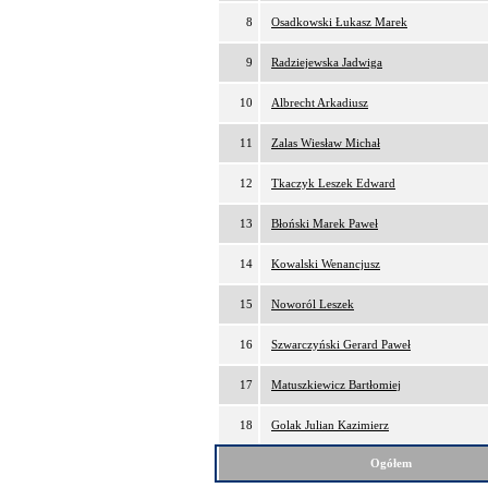
8
Osadkowski Łukasz Marek
9
Radziejewska Jadwiga
10
Albrecht Arkadiusz
11
Zalas Wiesław Michał
12
Tkaczyk Leszek Edward
13
Błoński Marek Paweł
14
Kowalski Wenancjusz
15
Noworól Leszek
16
Szwarczyński Gerard Paweł
17
Matuszkiewicz Bartłomiej
18
Golak Julian Kazimierz
Ogółem