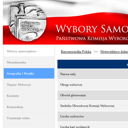
Wybory samorządowe
Rzeczpospolita Polska
>>
Województwo dolno
Wyszukiwarka
Geografia i Wyniki
Nazwa rady
Organy Wyborcze
Okręg wyborczy
Obwód głosowania
Komitety
Siedziba Obwodowej Komisji Wyborczej
Komunikaty
Liczba wyborców
Transmisje wideo
Liczba kart wydanych