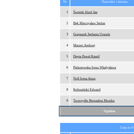
Nr
Nazwisko i imiona
1
Świątek Józef Jan
2
Bąk Mieczysław Stefan
3
Grajaszek Stefania Urszula
4
Marzec Andrzej
5
Depta Paweł Kamil
6
Piekutowska Irena Władysława
7
Noll Irena Anna
8
Kobusiński Edward
9
Tworzydło Bernadeta Monika
Ogółem
Lista nr 9