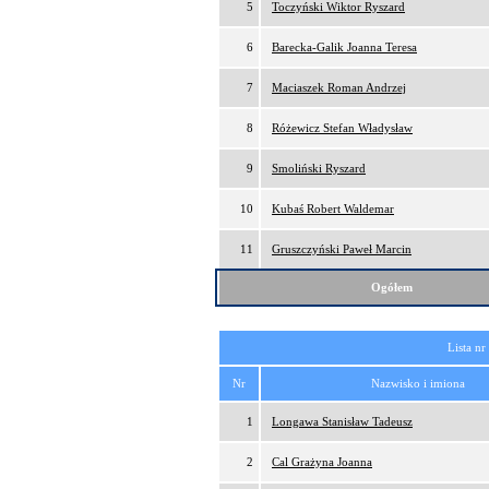
5
Toczyński Wiktor Ryszard
6
Barecka-Galik Joanna Teresa
7
Maciaszek Roman Andrzej
8
Różewicz Stefan Władysław
9
Smoliński Ryszard
10
Kubaś Robert Waldemar
11
Gruszczyński Paweł Marcin
Ogółem
Lista nr
Nr
Nazwisko i imiona
1
Longawa Stanisław Tadeusz
2
Cal Grażyna Joanna