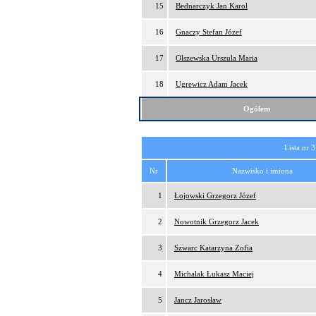
15
Bednarczyk Jan Karol
16
Gnaczy Stefan Józef
17
Olszewska Urszula Maria
18
Ugrewicz Adam Jacek
Ogółem
Lista nr 3
Nr
Nazwisko i imiona
1
Łojowski Grzegorz Józef
2
Nowotnik Grzegorz Jacek
3
Szwarc Katarzyna Zofia
4
Michalak Łukasz Maciej
5
Jancz Jarosław