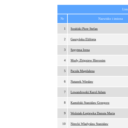
List
Nr
Nazwisko i imiona
1
Sosiński Piotr Stefan
2
Gaszyńska Elżbieta
3
Szpytma Irena
4
Mudy Zbigniew Hieronim
5
Pacuła Magdalena
6
Natanek Wiesław
7
Lewandowski Karol Adam
8
Kamiński Stanisław Grzegorz
9
Woźniak-Łągiewka Danuta Maria
10
Nitecki Władysław Stanisław