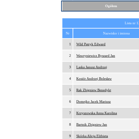
Ogółem
Lista nr 1
Nr
Nazwisko i imiona
1
Wild Patryk Edward
2
Wawryniewicz Ryszard Jan
3
Laska Janusz Andrzej
4
Kosiór Andrzej Bolesław
5
Rak Zbigniew Benedykt
6
Domejko Jacek Mariusz
7
Krzyszowska Anna Karolina
8
Bartnik Zbigniew Jan
9
Skórka Alicja Elżbieta