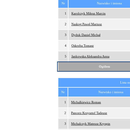
Nr
Nazwisko i imiona
1
Karolczyk Miłosz Marcin
2
Naskręt Paweł Mariusz
3
Dyduk Daniel Michał
4
Oskroba Tomasz
5
Jankowska Aleksandra Anna
Ogółem
Lista n
Nr
Nazwisko i imiona
1
Michalkiewicz Roman
2
Pancerz Krzysztof Tadeusz
3
Michalczyk Mateusz Kryspin