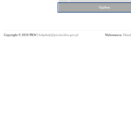
Ogółem
Copyright © 2010 PKW |
helpdesk@poczta.kbw.gov.pl
Wykonawca:
Dituel