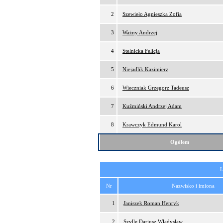
2
Szewieło Agnieszka Zofia
3
Ważny Andrzej
4
Stelnicka Felicja
5
Niejadlik Kazimierz
6
Wieczniak Grzegorz Tadeusz
7
Kuźmiński Andrzej Adam
8
Krawczyk Edmund Karol
Ogółem
L
Nr
Nazwisko i imiona
1
Janiszek Roman Henryk
2
Szylle Dariusz Władysław