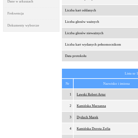
Dane w arkuszach
Liczba kart oddanych
Frekwencja
Liczba głosów ważnych
Dokumenty wyborcze
Liczba głosów nieważnych
Liczba kart wydanych pełnomocnikom
Data protokołu
Lista nr 
Nr
Nazwisko i imiona
1
Ławski Robert Artur
2
Kamińska Marzanna
3
Dyduch Marek
4
Kamińska Dorota Zofia