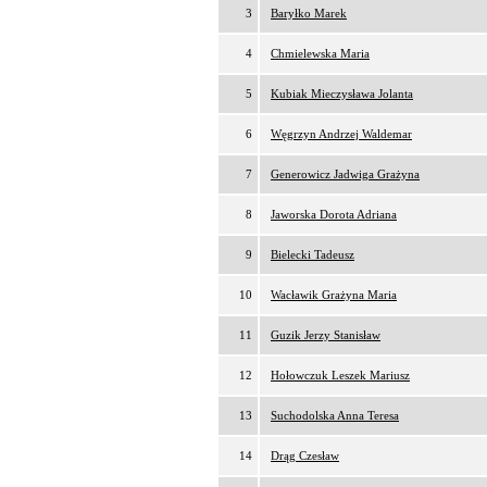
3
Baryłko Marek
4
Chmielewska Maria
5
Kubiak Mieczysława Jolanta
6
Węgrzyn Andrzej Waldemar
7
Generowicz Jadwiga Grażyna
8
Jaworska Dorota Adriana
9
Bielecki Tadeusz
10
Wacławik Grażyna Maria
11
Guzik Jerzy Stanisław
12
Hołowczuk Leszek Mariusz
13
Suchodolska Anna Teresa
14
Drąg Czesław