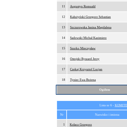
11
Augustyn Romuald
12
Kałużyński Grzegorz Sebastian
13
Szczurowska Janina Magdalena
14
Sadowski Michał Kazimierz
15
Szurko Mieczysław
16
Ostojski Ryszard Jerzy
17
Czekaj Krzysztof Lucjan
18
Tyniec Ewa Bożena
Ogółem
Lista nr 6 -
KOMITE
Nr
Nazwisko i imiona
1
Kołacz Grzegorz