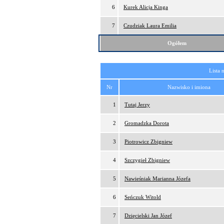
6
Kurek Alicja Kinga
7
Czudziak Laura Emilia
Ogółem
Lista 
Nr
Nazwisko i imiona
1
Tutaj Jerzy
2
Gromadzka Dorota
3
Piotrowicz Zbigniew
4
Szczygieł Zbigniew
5
Nawieśniak Marianna Józefa
6
Seńczuk Witold
7
Dzięcielski Jan Józef