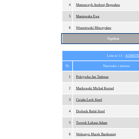
4
Matuszczyk Andrzej Bogusław
5
Maniewska Ewa
6
Wiszniewski Mieczysław
Ogółem
Lista nr 11 -
KOMITE
Nr
Nazwisko i imiona
1
Pokrywka Jan Tadeusz
2
Markowski Michał Kornel
3
Ciciała Lech Józef
4
Drobnik Rafał Józef
5
Tworek Łukasz Adam
6
Wołoszyn Marek Bartłomiej