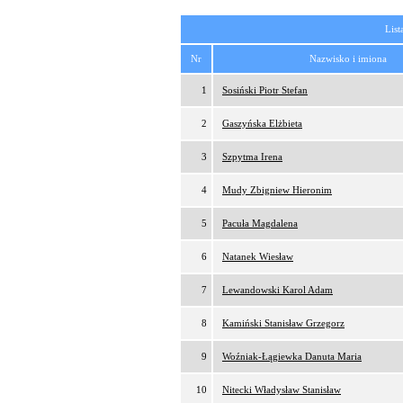
List
Nr
Nazwisko i imiona
1
Sosiński Piotr Stefan
2
Gaszyńska Elżbieta
3
Szpytma Irena
4
Mudy Zbigniew Hieronim
5
Pacuła Magdalena
6
Natanek Wiesław
7
Lewandowski Karol Adam
8
Kamiński Stanisław Grzegorz
9
Woźniak-Łągiewka Danuta Maria
10
Nitecki Władysław Stanisław