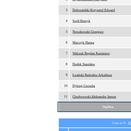
3
Dobrosielski Krzysztof Edward
4
Swół Henryk
5
Nowakowski Grzegorz
6
Marczyk Hanna
7
Walczak Bogdan Kazimierz
8
Dudek Stanisław
9
Łosiński Radosław Arkadiusz
10
Dylong Cornelia
11
Chodorowski Aleksander Janusz
Ogółem
Lista nr 8 -
K