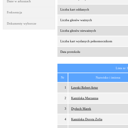
Dane w arkuszach
Liczba kart oddanych
Frekwencja
Liczba głosów ważnych
Dokumenty wyborcze
Liczba głosów nieważnych
Liczba kart wydanych pełnomocnikom
Data protokołu
Lista nr 
Nr
Nazwisko i imiona
1
Ławski Robert Artur
2
Kamińska Marzanna
3
Dyduch Marek
4
Kamińska Dorota Zofia