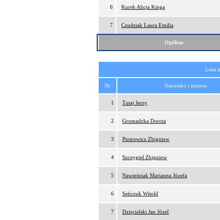
6
Kurek Alicja Kinga
7
Czudziak Laura Emilia
Ogółem
Lista 
Nr
Nazwisko i imiona
1
Tutaj Jerzy
2
Gromadzka Dorota
3
Piotrowicz Zbigniew
4
Szczygieł Zbigniew
5
Nawieśniak Marianna Józefa
6
Seńczuk Witold
7
Dzięcielski Jan Józef