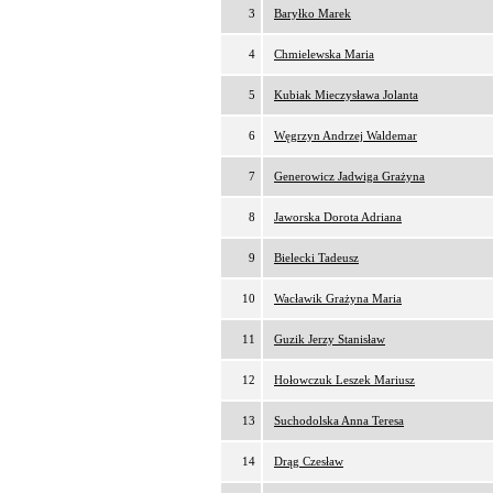
3
Baryłko Marek
4
Chmielewska Maria
5
Kubiak Mieczysława Jolanta
6
Węgrzyn Andrzej Waldemar
7
Generowicz Jadwiga Grażyna
8
Jaworska Dorota Adriana
9
Bielecki Tadeusz
10
Wacławik Grażyna Maria
11
Guzik Jerzy Stanisław
12
Hołowczuk Leszek Mariusz
13
Suchodolska Anna Teresa
14
Drąg Czesław