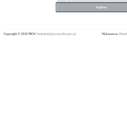
Ogółem
Copyright © 2010 PKW |
helpdesk@poczta.kbw.gov.pl
Wykonawca:
Dituel