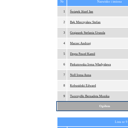
Nr
Nazwisko i imiona
1
Świątek Józef Jan
2
Bąk Mieczysław Stefan
3
Grajaszek Stefania Urszula
4
Marzec Andrzej
5
Depta Paweł Kamil
6
Piekutowska Irena Władysława
7
Noll Irena Anna
8
Kobusiński Edward
9
Tworzydło Bernadeta Monika
Ogółem
Lista nr 9