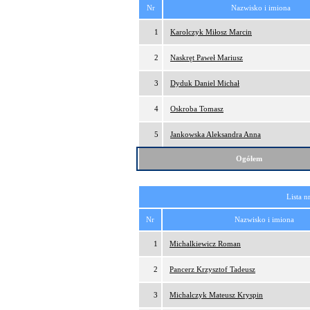
Nr
Nazwisko i imiona
1
Karolczyk Miłosz Marcin
2
Naskręt Paweł Mariusz
3
Dyduk Daniel Michał
4
Oskroba Tomasz
5
Jankowska Aleksandra Anna
Ogółem
Lista n
Nr
Nazwisko i imiona
1
Michalkiewicz Roman
2
Pancerz Krzysztof Tadeusz
3
Michalczyk Mateusz Kryspin