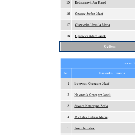
15
Bednarczyk Jan Karol
16
Gnaczy Stefan Józef
17
Olszewska Urszula Maria
18
Ugrewicz Adam Jacek
Ogółem
Lista nr 3
Nr
Nazwisko i imiona
1
Łojowski Grzegorz Józef
2
Nowotnik Grzegorz Jacek
3
Szwarc Katarzyna Zofia
4
Michalak Łukasz Maciej
5
Jancz Jarosław