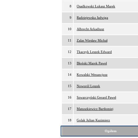
8
Osadkowski Łukasz Marek
9
Radziejewska Jadwiga
10
Albrecht Arkadiusz
11
Zalas Wiesław Michał
12
Tkaczyk Leszek Edward
13
Błoński Marek Paweł
14
Kowalski Wenancjusz
15
Noworól Leszek
16
Szwarczyński Gerard Paweł
17
Matuszkiewicz Bartłomiej
18
Golak Julian Kazimierz
Ogółem