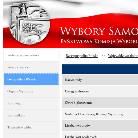
Wybory samorządowe
Rzeczpospolita Polska
>>
Województwo dolno
Wyszukiwarka
Geografia i Wyniki
Nazwa rady
Organy Wyborcze
Okręg wyborczy
Obwód głosowania
Komitety
Siedziba Obwodowej Komisji Wyborczej
Komunikaty
Liczba wyborców
Transmisje wideo
Liczba kart wydanych