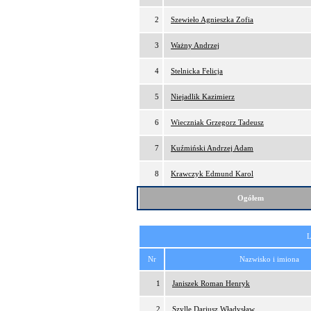
2
Szewieło Agnieszka Zofia
3
Ważny Andrzej
4
Stelnicka Felicja
5
Niejadlik Kazimierz
6
Wieczniak Grzegorz Tadeusz
7
Kuźmiński Andrzej Adam
8
Krawczyk Edmund Karol
Ogółem
L
Nr
Nazwisko i imiona
1
Janiszek Roman Henryk
2
Szylle Dariusz Władysław