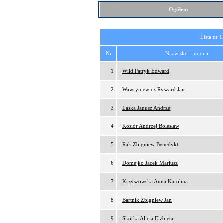
Ogółem
Lista nr 1
Nr
Nazwisko i imiona
1
Wild Patryk Edward
2
Wawryniewicz Ryszard Jan
3
Laska Janusz Andrzej
4
Kosiór Andrzej Bolesław
5
Rak Zbigniew Benedykt
6
Domejko Jacek Mariusz
7
Krzyszowska Anna Karolina
8
Bartnik Zbigniew Jan
9
Skórka Alicja Elżbieta