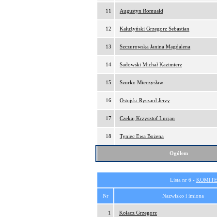
11
Augustyn Romuald
12
Kałużyński Grzegorz Sebastian
13
Szczurowska Janina Magdalena
14
Sadowski Michał Kazimierz
15
Szurko Mieczysław
16
Ostojski Ryszard Jerzy
17
Czekaj Krzysztof Lucjan
18
Tyniec Ewa Bożena
Ogółem
Lista nr 6 -
KOMITE
Nr
Nazwisko i imiona
1
Kołacz Grzegorz