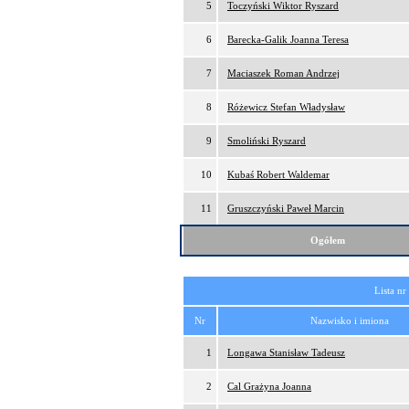
5
Toczyński Wiktor Ryszard
6
Barecka-Galik Joanna Teresa
7
Maciaszek Roman Andrzej
8
Różewicz Stefan Władysław
9
Smoliński Ryszard
10
Kubaś Robert Waldemar
11
Gruszczyński Paweł Marcin
Ogółem
Lista nr
Nr
Nazwisko i imiona
1
Longawa Stanisław Tadeusz
2
Cal Grażyna Joanna