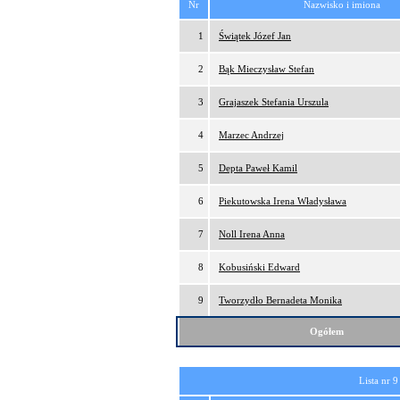
Nr
Nazwisko i imiona
1
Świątek Józef Jan
2
Bąk Mieczysław Stefan
3
Grajaszek Stefania Urszula
4
Marzec Andrzej
5
Depta Paweł Kamil
6
Piekutowska Irena Władysława
7
Noll Irena Anna
8
Kobusiński Edward
9
Tworzydło Bernadeta Monika
Ogółem
Lista nr 9