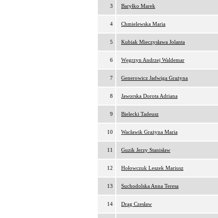
3
Baryłko Marek
4
Chmielewska Maria
5
Kubiak Mieczysława Jolanta
6
Węgrzyn Andrzej Waldemar
7
Generowicz Jadwiga Grażyna
8
Jaworska Dorota Adriana
9
Bielecki Tadeusz
10
Wacławik Grażyna Maria
11
Guzik Jerzy Stanisław
12
Hołowczuk Leszek Mariusz
13
Suchodolska Anna Teresa
14
Drąg Czesław