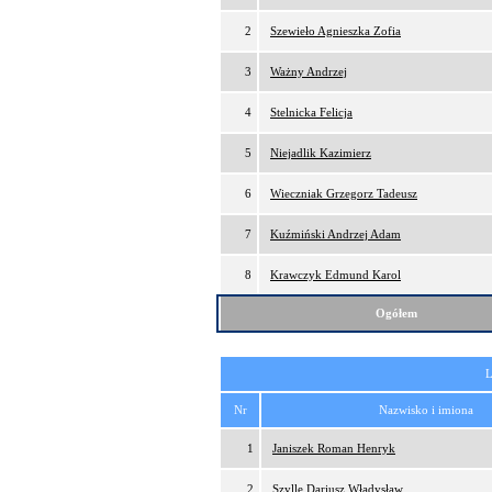
2
Szewieło Agnieszka Zofia
3
Ważny Andrzej
4
Stelnicka Felicja
5
Niejadlik Kazimierz
6
Wieczniak Grzegorz Tadeusz
7
Kuźmiński Andrzej Adam
8
Krawczyk Edmund Karol
Ogółem
L
Nr
Nazwisko i imiona
1
Janiszek Roman Henryk
2
Szylle Dariusz Władysław