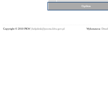
Ogółem
Copyright © 2010 PKW |
helpdesk@poczta.kbw.gov.pl
Wykonawca:
Dituel