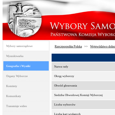
Wybory samorządowe
Rzeczpospolita Polska
>>
Województwo dolno
Wyszukiwarka
Geografia i Wyniki
Nazwa rady
Organy Wyborcze
Okręg wyborczy
Obwód głosowania
Komitety
Siedziba Obwodowej Komisji Wyborczej
Komunikaty
Liczba wyborców
Transmisje wideo
Liczba kart wydanych