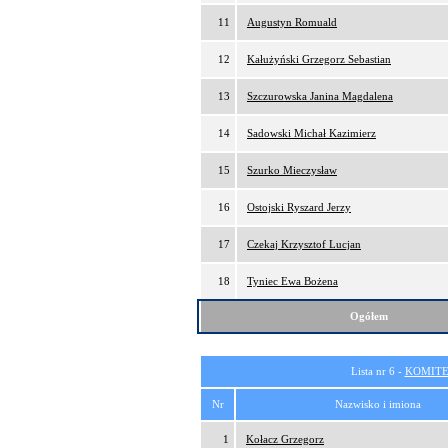
11
Augustyn Romuald
12
Kałużyński Grzegorz Sebastian
13
Szczurowska Janina Magdalena
14
Sadowski Michał Kazimierz
15
Szurko Mieczysław
16
Ostojski Ryszard Jerzy
17
Czekaj Krzysztof Lucjan
18
Tyniec Ewa Bożena
Ogółem
Lista nr 6 -
KOMITE
Nr
Nazwisko i imiona
1
Kołacz Grzegorz