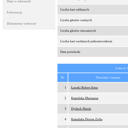
Dane w arkuszach
Liczba kart oddanych
Frekwencja
Liczba głosów ważnych
Dokumenty wyborcze
Liczba głosów nieważnych
Liczba kart wydanych pełnomocnikom
Data protokołu
Lista nr 
Nr
Nazwisko i imiona
1
Ławski Robert Artur
2
Kamińska Marzanna
3
Dyduch Marek
4
Kamińska Dorota Zofia