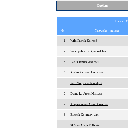
Ogółem
Lista nr 1
Nr
Nazwisko i imiona
1
Wild Patryk Edward
2
Wawryniewicz Ryszard Jan
3
Laska Janusz Andrzej
4
Kosiór Andrzej Bolesław
5
Rak Zbigniew Benedykt
6
Domejko Jacek Mariusz
7
Krzyszowska Anna Karolina
8
Bartnik Zbigniew Jan
9
Skórka Alicja Elżbieta