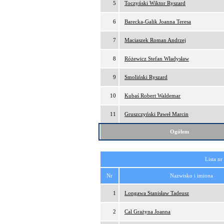
5
Toczyński Wiktor Ryszard
6
Barecka-Galik Joanna Teresa
7
Maciaszek Roman Andrzej
8
Różewicz Stefan Władysław
9
Smoliński Ryszard
10
Kubaś Robert Waldemar
11
Gruszczyński Paweł Marcin
Ogółem
Lista nr
Nr
Nazwisko i imiona
1
Longawa Stanisław Tadeusz
2
Cal Grażyna Joanna