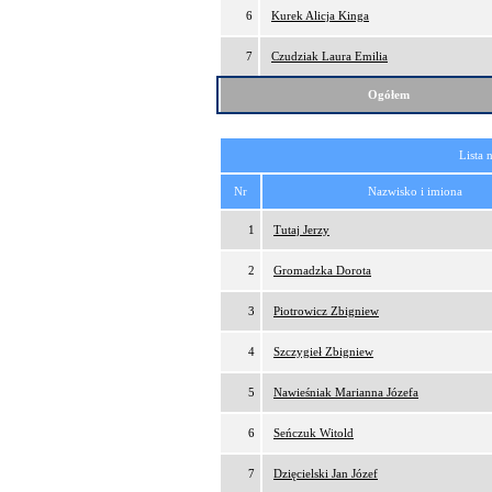
6
Kurek Alicja Kinga
7
Czudziak Laura Emilia
Ogółem
Lista 
Nr
Nazwisko i imiona
1
Tutaj Jerzy
2
Gromadzka Dorota
3
Piotrowicz Zbigniew
4
Szczygieł Zbigniew
5
Nawieśniak Marianna Józefa
6
Seńczuk Witold
7
Dzięcielski Jan Józef