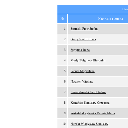
List
Nr
Nazwisko i imiona
1
Sosiński Piotr Stefan
2
Gaszyńska Elżbieta
3
Szpytma Irena
4
Mudy Zbigniew Hieronim
5
Pacuła Magdalena
6
Natanek Wiesław
7
Lewandowski Karol Adam
8
Kamiński Stanisław Grzegorz
9
Woźniak-Łągiewka Danuta Maria
10
Nitecki Władysław Stanisław