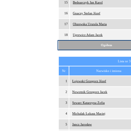
15
Bednarczyk Jan Karol
16
Gnaczy Stefan Józef
17
Olszewska Urszula Maria
18
Ugrewicz Adam Jacek
Ogółem
Lista nr 3
Nr
Nazwisko i imiona
1
Łojowski Grzegorz Józef
2
Nowotnik Grzegorz Jacek
3
Szwarc Katarzyna Zofia
4
Michalak Łukasz Maciej
5
Jancz Jarosław