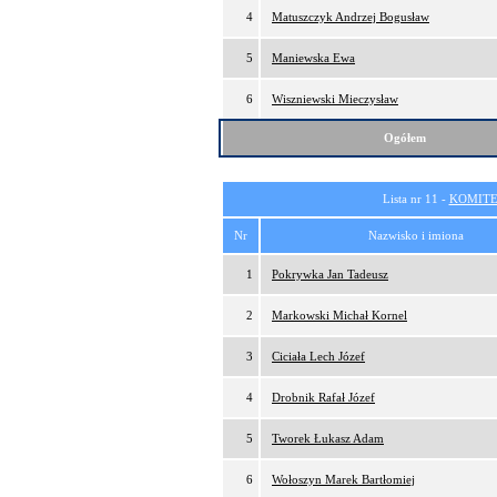
4
Matuszczyk Andrzej Bogusław
5
Maniewska Ewa
6
Wiszniewski Mieczysław
Ogółem
Lista nr 11 -
KOMITE
Nr
Nazwisko i imiona
1
Pokrywka Jan Tadeusz
2
Markowski Michał Kornel
3
Ciciała Lech Józef
4
Drobnik Rafał Józef
5
Tworek Łukasz Adam
6
Wołoszyn Marek Bartłomiej