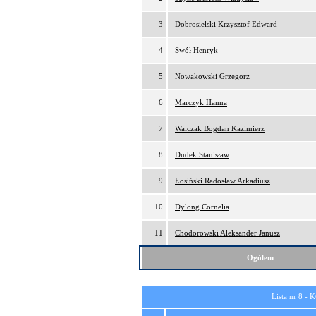
3
Dobrosielski Krzysztof Edward
4
Swół Henryk
5
Nowakowski Grzegorz
6
Marczyk Hanna
7
Walczak Bogdan Kazimierz
8
Dudek Stanisław
9
Łosiński Radosław Arkadiusz
10
Dylong Cornelia
11
Chodorowski Aleksander Janusz
Ogółem
Lista nr 8 -
K