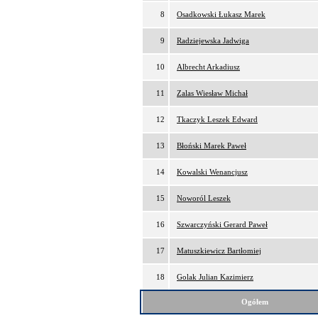
8
Osadkowski Łukasz Marek
9
Radziejewska Jadwiga
10
Albrecht Arkadiusz
11
Zalas Wiesław Michał
12
Tkaczyk Leszek Edward
13
Błoński Marek Paweł
14
Kowalski Wenancjusz
15
Noworól Leszek
16
Szwarczyński Gerard Paweł
17
Matuszkiewicz Bartłomiej
18
Golak Julian Kazimierz
Ogółem