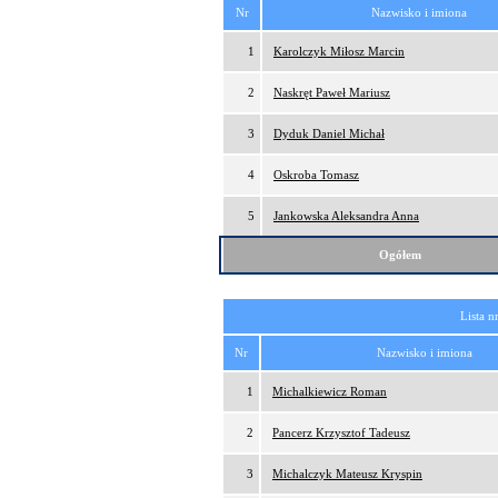
Nr
Nazwisko i imiona
1
Karolczyk Miłosz Marcin
2
Naskręt Paweł Mariusz
3
Dyduk Daniel Michał
4
Oskroba Tomasz
5
Jankowska Aleksandra Anna
Ogółem
Lista n
Nr
Nazwisko i imiona
1
Michalkiewicz Roman
2
Pancerz Krzysztof Tadeusz
3
Michalczyk Mateusz Kryspin