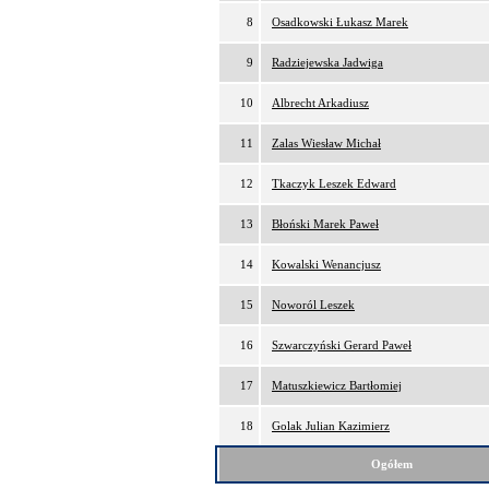
8
Osadkowski Łukasz Marek
9
Radziejewska Jadwiga
10
Albrecht Arkadiusz
11
Zalas Wiesław Michał
12
Tkaczyk Leszek Edward
13
Błoński Marek Paweł
14
Kowalski Wenancjusz
15
Noworól Leszek
16
Szwarczyński Gerard Paweł
17
Matuszkiewicz Bartłomiej
18
Golak Julian Kazimierz
Ogółem