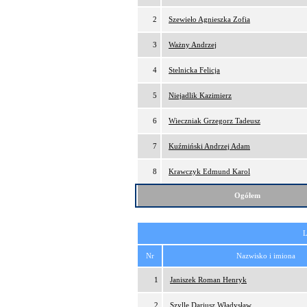
2
Szewieło Agnieszka Zofia
3
Ważny Andrzej
4
Stelnicka Felicja
5
Niejadlik Kazimierz
6
Wieczniak Grzegorz Tadeusz
7
Kuźmiński Andrzej Adam
8
Krawczyk Edmund Karol
Ogółem
L
Nr
Nazwisko i imiona
1
Janiszek Roman Henryk
2
Szylle Dariusz Władysław