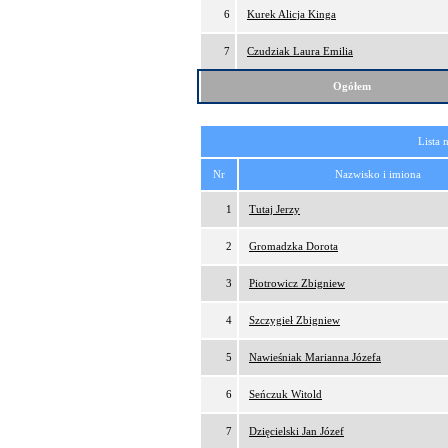
6
Kurek Alicja Kinga
7
Czudziak Laura Emilia
Ogółem
Lista 
Nr
Nazwisko i imiona
1
Tutaj Jerzy
2
Gromadzka Dorota
3
Piotrowicz Zbigniew
4
Szczygieł Zbigniew
5
Nawieśniak Marianna Józefa
6
Seńczuk Witold
7
Dzięcielski Jan Józef