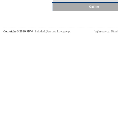
Ogółem
Copyright © 2010 PKW |
helpdesk@poczta.kbw.gov.pl
Wykonawca:
Dituel