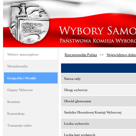
Wybory samorządowe
Rzeczpospolita Polska
>>
Województwo dolno
Wyszukiwarka
Geografia i Wyniki
Nazwa rady
Organy Wyborcze
Okręg wyborczy
Obwód głosowania
Komitety
Siedziba Obwodowej Komisji Wyborczej
Komunikaty
Liczba wyborców
Transmisje wideo
Liczba kart wydanych