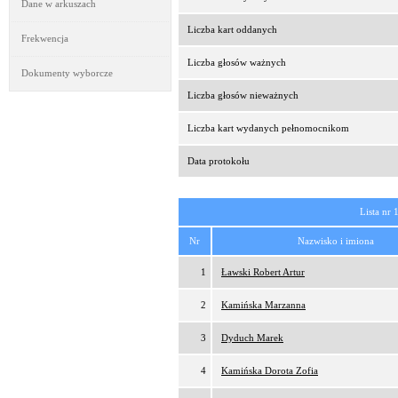
Dane w arkuszach
Liczba kart oddanych
Frekwencja
Liczba głosów ważnych
Dokumenty wyborcze
Liczba głosów nieważnych
Liczba kart wydanych pełnomocnikom
Data protokołu
Lista nr 
Nr
Nazwisko i imiona
1
Ławski Robert Artur
2
Kamińska Marzanna
3
Dyduch Marek
4
Kamińska Dorota Zofia