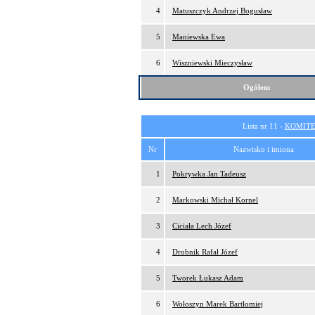
4
Matuszczyk Andrzej Bogusław
5
Maniewska Ewa
6
Wiszniewski Mieczysław
Ogółem
Lista nr 11 -
KOMITE
Nr
Nazwisko i imiona
1
Pokrywka Jan Tadeusz
2
Markowski Michał Kornel
3
Ciciała Lech Józef
4
Drobnik Rafał Józef
5
Tworek Łukasz Adam
6
Wołoszyn Marek Bartłomiej