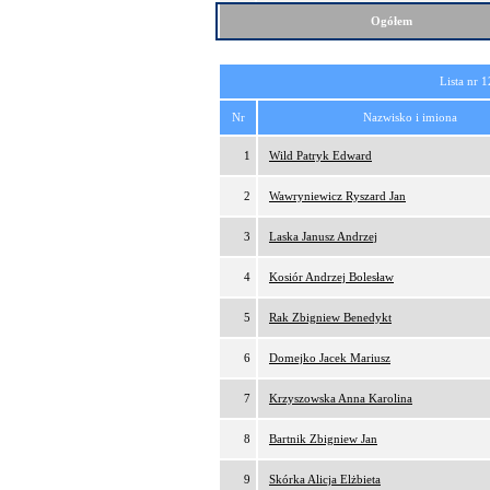
Ogółem
Lista nr 1
Nr
Nazwisko i imiona
1
Wild Patryk Edward
2
Wawryniewicz Ryszard Jan
3
Laska Janusz Andrzej
4
Kosiór Andrzej Bolesław
5
Rak Zbigniew Benedykt
6
Domejko Jacek Mariusz
7
Krzyszowska Anna Karolina
8
Bartnik Zbigniew Jan
9
Skórka Alicja Elżbieta