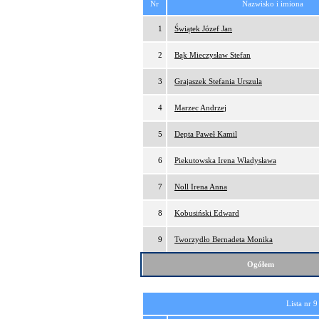
Nr
Nazwisko i imiona
1
Świątek Józef Jan
2
Bąk Mieczysław Stefan
3
Grajaszek Stefania Urszula
4
Marzec Andrzej
5
Depta Paweł Kamil
6
Piekutowska Irena Władysława
7
Noll Irena Anna
8
Kobusiński Edward
9
Tworzydło Bernadeta Monika
Ogółem
Lista nr 9