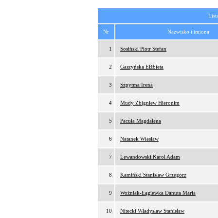
List
Nr
Nazwisko i imiona
1
Sosiński Piotr Stefan
2
Gaszyńska Elżbieta
3
Szpytma Irena
4
Mudy Zbigniew Hieronim
5
Pacuła Magdalena
6
Natanek Wiesław
7
Lewandowski Karol Adam
8
Kamiński Stanisław Grzegorz
9
Woźniak-Łągiewka Danuta Maria
10
Nitecki Władysław Stanisław