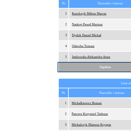
Nr
Nazwisko i imiona
1
Karolczyk Miłosz Marcin
2
Naskręt Paweł Mariusz
3
Dyduk Daniel Michał
4
Oskroba Tomasz
5
Jankowska Aleksandra Anna
Ogółem
Lista n
Nr
Nazwisko i imiona
1
Michalkiewicz Roman
2
Pancerz Krzysztof Tadeusz
3
Michalczyk Mateusz Kryspin