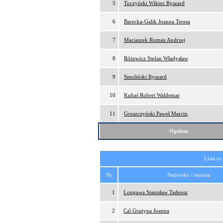
5
Toczyński Wiktor Ryszard
6
Barecka-Galik Joanna Teresa
7
Maciaszek Roman Andrzej
8
Różewicz Stefan Władysław
9
Smoliński Ryszard
10
Kubaś Robert Waldemar
11
Gruszczyński Paweł Marcin
Ogółem
Lista nr
Nr
Nazwisko i imiona
1
Longawa Stanisław Tadeusz
2
Cal Grażyna Joanna