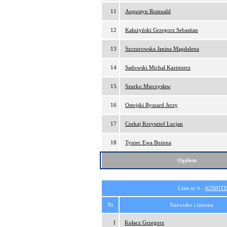
11
Augustyn Romuald
12
Kałużyński Grzegorz Sebastian
13
Szczurowska Janina Magdalena
14
Sadowski Michał Kazimierz
15
Szurko Mieczysław
16
Ostojski Ryszard Jerzy
17
Czekaj Krzysztof Lucjan
18
Tyniec Ewa Bożena
Ogółem
Lista nr 6 -
KOMITE
Nr
Nazwisko i imiona
1
Kołacz Grzegorz