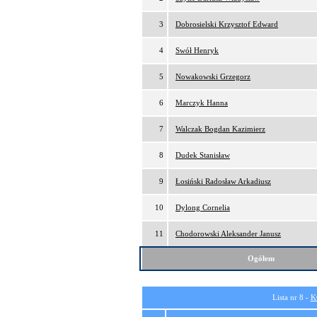
3
Dobrosielski Krzysztof Edward
4
Swół Henryk
5
Nowakowski Grzegorz
6
Marczyk Hanna
7
Walczak Bogdan Kazimierz
8
Dudek Stanisław
9
Łosiński Radosław Arkadiusz
10
Dylong Cornelia
11
Chodorowski Aleksander Janusz
Ogółem
Lista nr 8 -
K