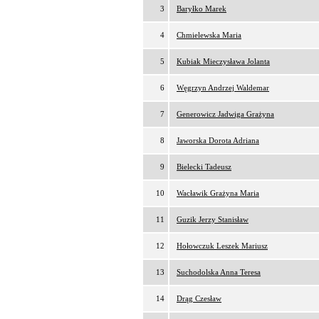
3
Baryłko Marek
4
Chmielewska Maria
5
Kubiak Mieczysława Jolanta
6
Węgrzyn Andrzej Waldemar
7
Generowicz Jadwiga Grażyna
8
Jaworska Dorota Adriana
9
Bielecki Tadeusz
10
Wacławik Grażyna Maria
11
Guzik Jerzy Stanisław
12
Hołowczuk Leszek Mariusz
13
Suchodolska Anna Teresa
14
Drąg Czesław