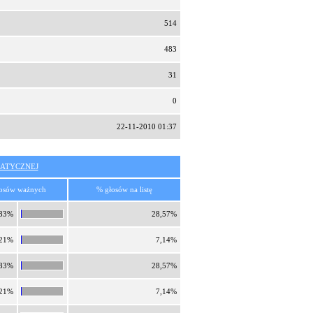
514
483
31
0
22-11-2010 01:37
ATYCZNEJ
osów ważnych
% głosów na listę
,83%
28,57%
,21%
7,14%
,83%
28,57%
,21%
7,14%