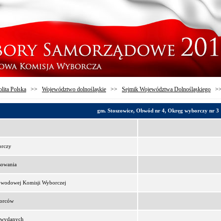
lita Polska
>>
Województwo dolnośląskie
>>
Sejmik Województwa Dolnośląskiego
>
gm. Stoszowice, Obwód nr 4, Okręg wyborczy nr 3
orczy
sowania
bwodowej Komisji Wyborczej
borców
t wydanych