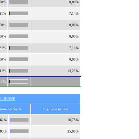
,00%
0,00%
,21%
7,14%
,00%
0,00%
,00%
0,00%
,21%
7,14%
,00%
0,00%
,41%
14,29%
90%
O LUDOWE
łosów ważnych
% głosów na listę
,62%
18,75%
,83%
25,00%