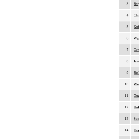
3
Bar
4
Chm
5
Kub
6
Węg
7
Gen
8
Jaw
9
Bie
10
Wac
11
Guz
12
Hoł
13
Suc
14
Drą