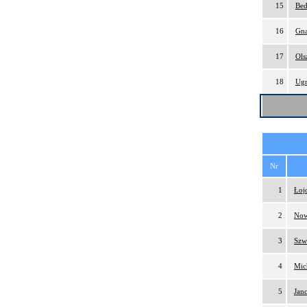
15
Bed
16
Gna
17
Ols
18
Ugr
Nr
1
Łoj
2
Now
3
Szw
4
Mic
5
Jan