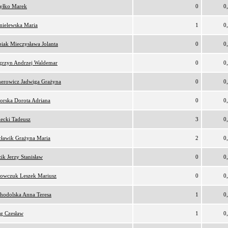
yłko Marek
0
0
ielewska Maria
1
0
iak Mieczysława Jolanta
0
0
rzyn Andrzej Waldemar
0
0
erowicz Jadwiga Grażyna
0
0
orska Dorota Adriana
0
0
lecki Tadeusz
3
0
ławik Grażyna Maria
2
0
ik Jerzy Stanisław
0
0
owczuk Leszek Mariusz
0
0
hodolska Anna Teresa
1
0
g Czesław
1
0