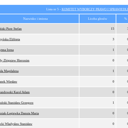
Lista nr 5 -
KOMITET WYBORCZY PRAWO I SPRAWIEDL
Nazwisko i imiona
Liczba głosów
% 
ński Piotr Stefan
15
zyńska Elżbieta
3
ytma Irena
1
y Zbigniew Hieronim
0
uła Magdalena
1
anek Wiesław
0
andowski Karol Adam
0
iński Stanisław Grzegorz
1
niak-Łągiewka Danuta Maria
0
ecki Władysław Stanisław
0