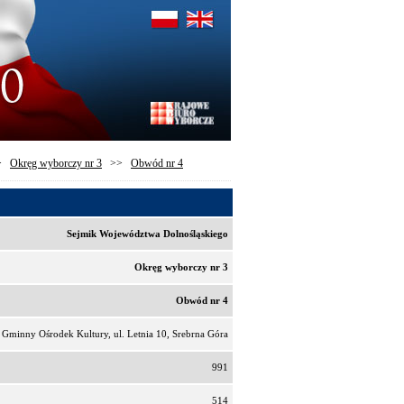
>
Okręg wyborczy nr 3
>>
Obwód nr 4
Sejmik Województwa Dolnośląskiego
Okręg wyborczy nr 3
Obwód nr 4
Gminny Ośrodek Kultury, ul. Letnia 10, Srebrna Góra
991
514