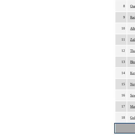
8
Os
9
Rad
10
Alb
11
Zal
12
Tk
13
Bło
14
Kow
15
No
16
Szw
17
Mat
18
Gol