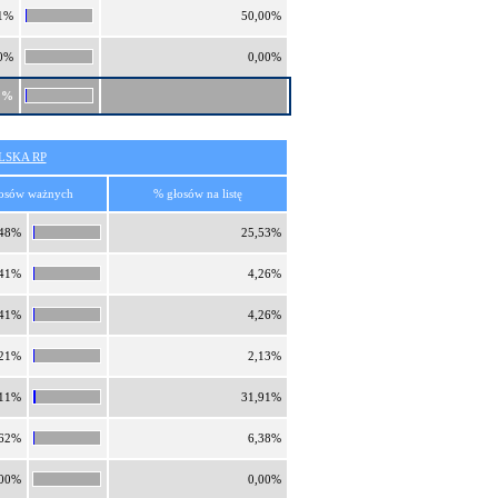
1%
50,00%
0%
0,00%
1%
SKA RP
osów ważnych
% głosów na listę
,48%
25,53%
,41%
4,26%
,41%
4,26%
,21%
2,13%
,11%
31,91%
,62%
6,38%
,00%
0,00%