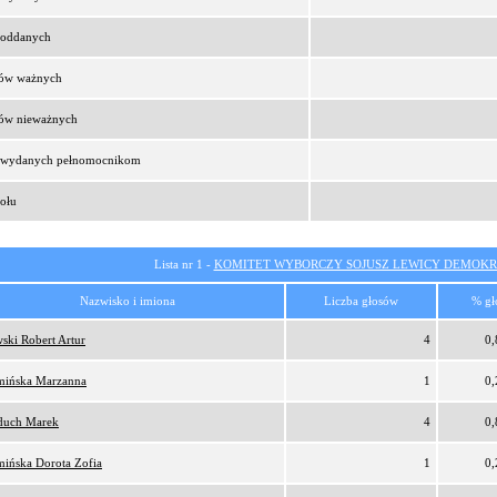
t oddanych
sów ważnych
sów nieważnych
t wydanych pełnomocnikom
ołu
Lista nr 1 -
KOMITET WYBORCZY SOJUSZ LEWICY DEMOKR
Nazwisko i imiona
Liczba głosów
% gł
ski Robert Artur
4
0
ińska Marzanna
1
0
duch Marek
4
0
ińska Dorota Zofia
1
0