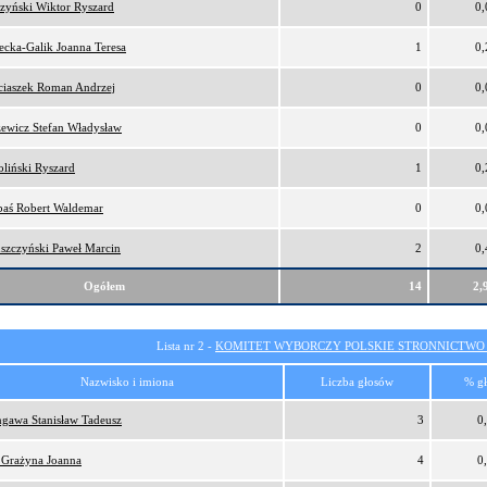
zyński Wiktor Ryszard
0
0
ecka-Galik Joanna Teresa
1
0
iaszek Roman Andrzej
0
0
ewicz Stefan Władysław
0
0
liński Ryszard
1
0
aś Robert Waldemar
0
0
szczyński Paweł Marcin
2
0
Ogółem
14
2,
Lista nr 2 -
KOMITET WYBORCZY POLSKIE STRONNICTW
Nazwisko i imiona
Liczba głosów
% g
gawa Stanisław Tadeusz
3
0
 Grażyna Joanna
4
0