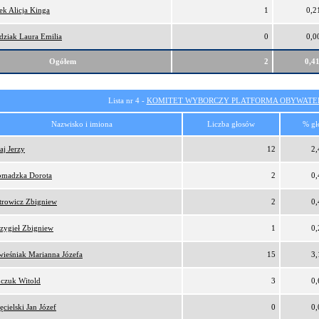
ek Alicja Kinga
1
0,2
dziak Laura Emilia
0
0,0
Ogółem
2
0,4
Lista nr 4 -
KOMITET WYBORCZY PLATFORMA OBYWATEL
Nazwisko i imiona
Liczba głosów
% gł
aj Jerzy
12
2
omadzka Dorota
2
0
trowicz Zbigniew
2
0
zygieł Zbigniew
1
0
ieśniak Marianna Józefa
15
3
czuk Witold
3
0
ęcielski Jan Józef
0
0