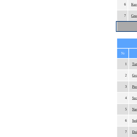
6
Kur
7
Czu
Nr
1
Tut
2
Gr
3
Pio
4
Szc
5
Naw
6
Seń
7
Dzi