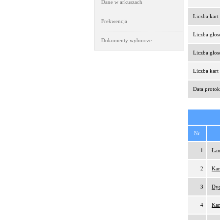
Dane w arkuszach
Liczba kar
Frekwencja
Liczba gło
Dokumenty wyborcze
Liczba gło
Liczba kar
Data protok
Nr
1
Ław
2
Kam
3
Dy
4
Kam