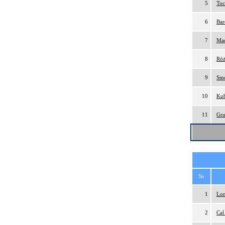
5
Toc
6
Bar
7
Mac
8
Róż
9
Smo
10
Kub
11
Gru
Nr
1
Lon
2
Cal