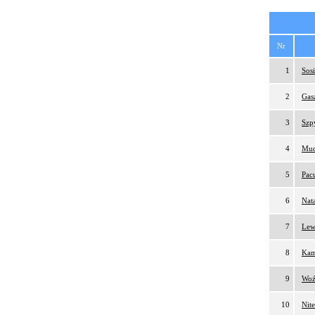
Nr
1
Sosi
2
Gas
3
Szp
4
Mud
5
Pac
6
Nat
7
Lew
8
Kam
9
Woź
10
Nit