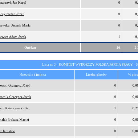
narczyk Jan Karol
0
0
czy Stefan Józef
0
0
zewska Urszula Maria
0
0
ewicz Adam Jacek
1
0
Ogółem
16
3
Lista nr 3 -
KOMITET WYBORCZY POLSKA PARTIA PRACY - SI
Nazwisko i imiona
Liczba głosów
% gło
owski Grzegorz Józef
0
0,0
otnik Grzegorz Jacek
0
0,0
arc Katarzyna Zofia
1
0,2
halak Łukasz Maciej
0
0,0
cz Jarosław
0
0,0