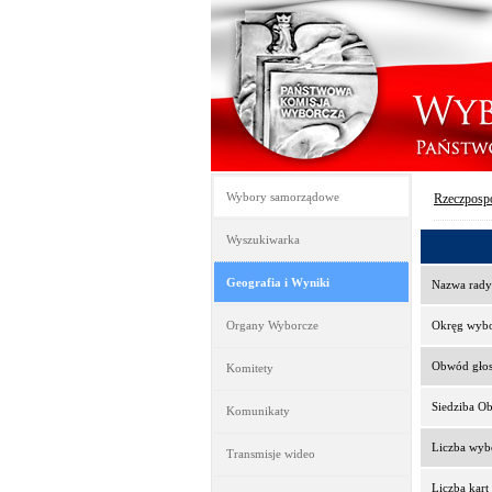
Wybory samorządowe
Rzeczpospo
Wyszukiwarka
Geografia i Wyniki
Nazwa rady
Organy Wyborcze
Okręg wyb
Obwód gło
Komitety
Siedziba O
Komunikaty
Liczba wy
Transmisje wideo
Liczba kar