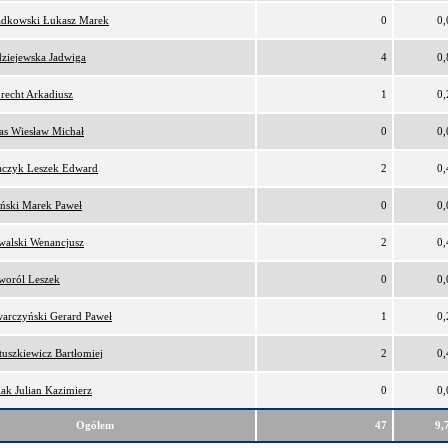
adkowski Łukasz Marek
0
0
ziejewska Jadwiga
4
0
recht Arkadiusz
1
0
as Wiesław Michał
0
0
aczyk Leszek Edward
2
0
ński Marek Paweł
0
0
alski Wenancjusz
2
0
woról Leszek
0
0
arczyński Gerard Paweł
1
0
uszkiewicz Bartłomiej
2
0
ak Julian Kazimierz
0
0
Ogółem
47
9,