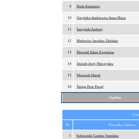
9
Huda Kazimierz
10
Uszyńska-Janikiewicz Anna Maria
11
Sarzyński Andrzej
12
Madowicz Jarosław Zdzisław
13
Majwald Adam Eugeniusz
14
Jelonek Jerzy Mieczysław
15
Weczerek Marek
16
Śmieja Piotr Paweł
Ogółem
List
Nr
Nazwisko i imiona
1
Sobierajski Czesław Stanisław