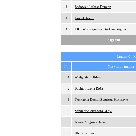
14
Badowski Łukasz Damian
15
Pawluk Kamil
16
Kikuła-Szczepaniak Grażyna Regina
Ogółem
Lista nr 6 -
K
Nr
Nazwisko i imiona
1
Wielgosik Elżbieta
2
Buchta Helena Róża
3
Trojnacka-Dasiak Zuzanna Stanisława
4
Sommer Aleksandra Alicja
5
Białek Zbigniew Jerzy
6
Uba Kazimierz