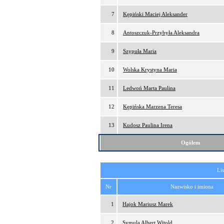
7
Kępiński Maciej Aleksander
8
Antoszczuk-Przybyła Aleksandra
9
Szypuła Maria
10
Wolska Krystyna Maria
11
Ledwoń Marta Paulina
12
Kępińska Marzena Teresa
13
Kudosz Paulina Irena
Ogółem
Lis
Nr
Nazwisko i imiona
1
Hajok Mariusz Marek
2
Symula Albert Witold