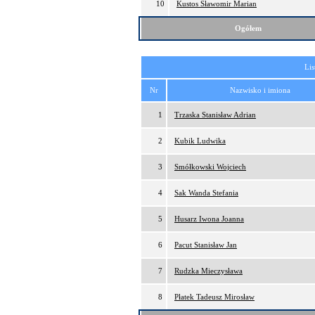
10
Kustos Sławomir Marian
Ogółem
Lis
Nr
Nazwisko i imiona
1
Trzaska Stanisław Adrian
2
Kubik Ludwika
3
Smółkowski Wojciech
4
Sak Wanda Stefania
5
Husarz Iwona Joanna
6
Pacut Stanisław Jan
7
Rudzka Mieczysława
8
Płatek Tadeusz Mirosław