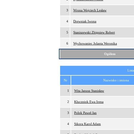
3
Wrona Wojciech Lesław
4
Drewniak Iwona
5
Staniszewski Zbigniew Robert
6
Wychowaniec Jolanta Weronika
Ogółem
List
Nr
Nazwisko i imiona
1
Wita Janusz Stanisław
2
Kluczniok Ewa Irena
3
Polok Paweł Jan
4
Sikora Karol Adam