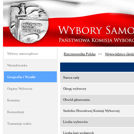
Wybory samorządowe
Rzeczpospolita Polska
>>
Województwo śląsk
Wyszukiwarka
Geografia i Wyniki
Nazwa rady
Organy Wyborcze
Okręg wyborczy
Obwód głosowania
Komitety
Siedziba Obwodowej Komisji Wyborczej
Komunikaty
Liczba wyborców
Transmisje wideo
Liczba kart wydanych