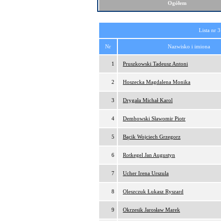
Ogółem
Lista nr 3
Nr
Nazwisko i imiona
1
Pruszkowski Tadeusz Antoni
2
Hoszecka Magdalena Monika
3
Drygała Michał Karol
4
Dembowski Sławomir Piotr
5
Bącik Wojciech Grzegorz
6
Rotkegel Jan Augustyn
7
Ucher Irena Urszula
8
Oleszczuk Łukasz Ryszard
9
Okrzesik Jarosław Marek