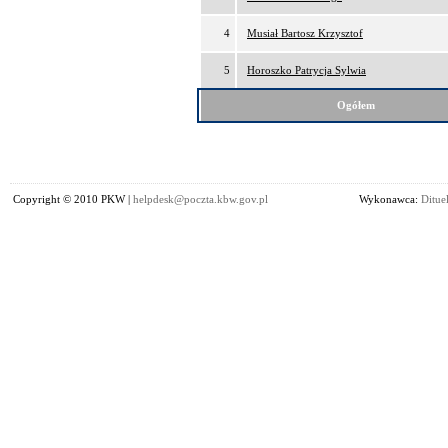
4
Musiał Bartosz Krzysztof
5
Horoszko Patrycja Sylwia
Ogółem
Copyright © 2010 PKW |
helpdesk@poczta.kbw.gov.pl
Wykonawca:
Dituel