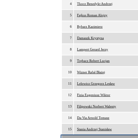
4
Tkocz Benedykt Andrzej
5
Fajkus Roman Alojzy
6
Rybarz Kazimierz
7
Damaszk Krystyna
8
Lampert Gerard Jerzy
9
Trębacz Robert Lucjan
10
Wizner Rafał Błażej
11
Lelowicz Grzegorz Lesław
12
Fizia Eugeniusz Wiktor
13
Filipowski Norbert Walenty
14
Da-Via Arnold Tomasz
15
Stania Andrzej Stanisław