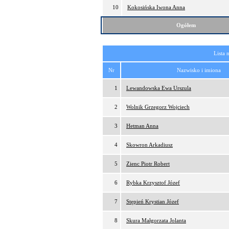
10
Kokosińska Iwona Anna
Ogółem
Lista 
Nr
Nazwisko i imiona
1
Lewandowska Ewa Urszula
2
Wolnik Grzegorz Wojciech
3
Hetman Anna
4
Skowron Arkadiusz
5
Zienc Piotr Robert
6
Rybka Krzysztof Józef
7
Stępień Krystian Józef
8
Skura Małgorzata Jolanta