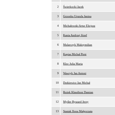
2
Świerkocki Jacek
3
Grzonka Urszula Janina
4
Michałowski Artur Elicjusz
5
Kania Andrzej Józef
6
Mularczyk Maksymilian
7
Kapias Michał Piotr
8
Kloc Julia Maria
9
Wawryk Jan Antoni
10
Dutkiewicz Jan Michał
11
Rożek Klaudiusz Damian
12
Myśler Ryszard Jerzy
13
Stasiak Ilona Małgorzata