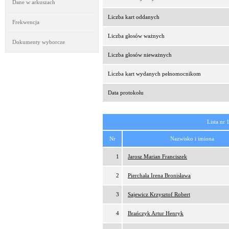
Dane w arkuszach
Liczba kart oddanych
Frekwencja
Liczba głosów ważnych
Dokumenty wyborcze
Liczba głosów nieważnych
Liczba kart wydanych pełnomocnikom
Data protokołu
Lista nr 
Nr
Nazwisko i imiona
1
Jarosz Marian Franciszek
2
Pierchała Irena Bronisława
3
Sajewicz Krzysztof Robert
4
Brańczyk Artur Henryk