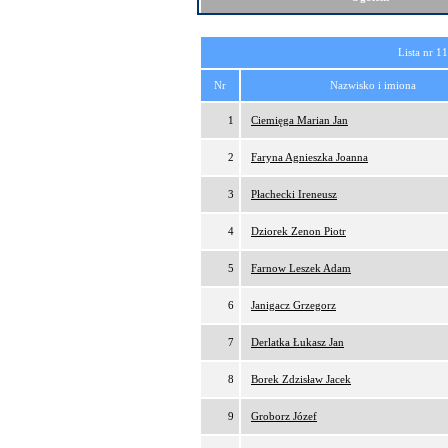
Lista nr 1
Nr
Nazwisko i imiona
1
Ciemięga Marian Jan
2
Faryna Agnieszka Joanna
3
Płachecki Ireneusz
4
Dziorek Zenon Piotr
5
Farnow Leszek Adam
6
Janigacz Grzegorz
7
Derlatka Łukasz Jan
8
Borek Zdzisław Jacek
9
Groborz Józef