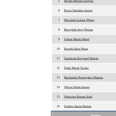
5
Buchta Michał Grzegorz
6
Kocur Stanisław Antoni
7
Morcinek Łukasz Wiktor
8
Buczyński Jerzy Florian
9
Gołosz Marek Alfred
10
Konsek Alina Maria
11
Gawliczek Krzysztof Marcin
12
Polak Marek Teodor
13
Barchański Przemysław Mateusz
14
Wowra Stefan Antoni
15
Wiencierz Roman Józef
16
Grabiec Janusz Roman
Ogółem