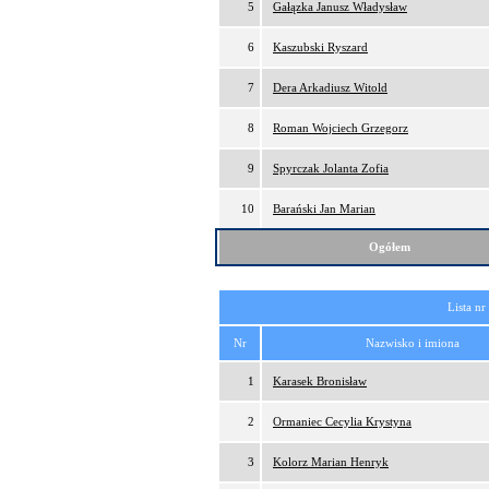
5
Gałązka Janusz Władysław
6
Kaszubski Ryszard
7
Dera Arkadiusz Witold
8
Roman Wojciech Grzegorz
9
Spyrczak Jolanta Zofia
10
Barański Jan Marian
Ogółem
Lista nr
Nr
Nazwisko i imiona
1
Karasek Bronisław
2
Ormaniec Cecylia Krystyna
3
Kolorz Marian Henryk