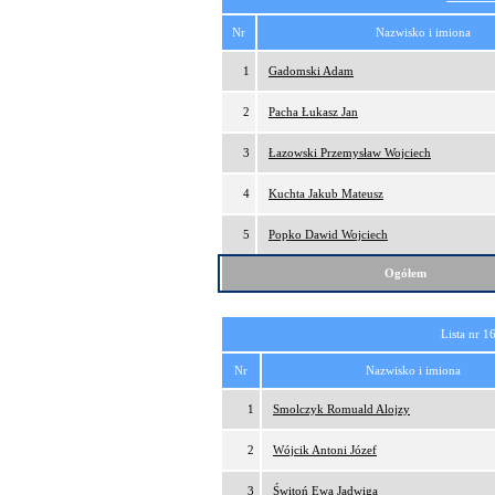
Nr
Nazwisko i imiona
1
Gadomski Adam
2
Pacha Łukasz Jan
3
Łazowski Przemysław Wojciech
4
Kuchta Jakub Mateusz
5
Popko Dawid Wojciech
Ogółem
Lista nr 1
Nr
Nazwisko i imiona
1
Smolczyk Romuald Alojzy
2
Wójcik Antoni Józef
3
Świtoń Ewa Jadwiga