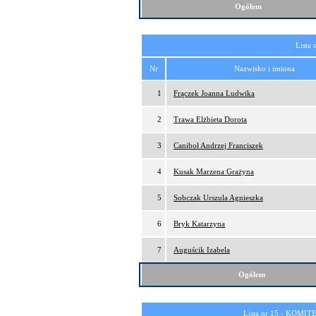
Ogółem
Lista 
Nr
Nazwisko i imiona
1
Frączek Joanna Ludwika
2
Trawa Elżbieta Dorota
3
Caniboł Andrzej Franciszek
4
Kusak Marzena Grażyna
5
Sobczak Urszula Agnieszka
6
Bryk Katarzyna
7
Auguścik Izabela
Ogółem
Lista nr 15 -
KOMITE