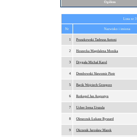
Ogółem
Lista nr 3
Nr
Nazwisko i imiona
1
Pruszkowski Tadeusz Antoni
2
Hoszecka Magdalena Monika
3
Drygała Michał Karol
4
Dembowski Sławomir Piotr
5
Bącik Wojciech Grzegorz
6
Rotkegel Jan Augustyn
7
Ucher Irena Urszula
8
Oleszczuk Łukasz Ryszard
9
Okrzesik Jarosław Marek