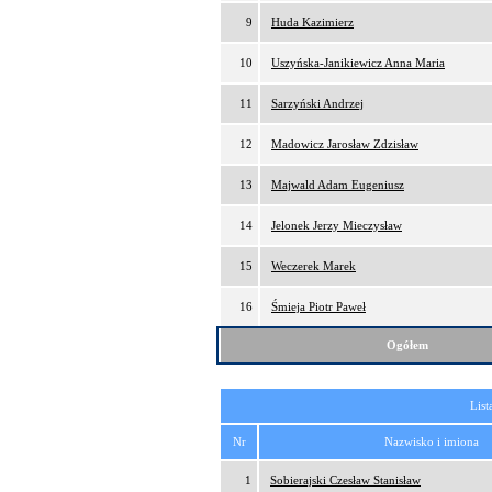
9
Huda Kazimierz
10
Uszyńska-Janikiewicz Anna Maria
11
Sarzyński Andrzej
12
Madowicz Jarosław Zdzisław
13
Majwald Adam Eugeniusz
14
Jelonek Jerzy Mieczysław
15
Weczerek Marek
16
Śmieja Piotr Paweł
Ogółem
List
Nr
Nazwisko i imiona
1
Sobierajski Czesław Stanisław