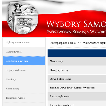
Wybory samorządowe
Rzeczpospolita Polska
>>
Województwo śląsk
Wyszukiwarka
Geografia i Wyniki
Nazwa rady
Organy Wyborcze
Okręg wyborczy
Obwód głosowania
Komitety
Siedziba Obwodowej Komisji Wyborczej
Komunikaty
Liczba wyborców
Transmisje wideo
Liczba kart wydanych