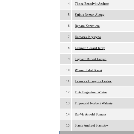
4
Tkocz Benedykt Andrzej
5
Fajkus Roman Alojzy
6
Rybarz Kazimierz
7
Damaszk Krystyna
8
Lampert Gerard Jerzy
9
Trębacz Robert Lucjan
10
Wizner Rafał Błażej
11
Lelowicz Grzegorz Lesław
12
Fizia Eugeniusz Wiktor
13
Filipowski Norbert Walenty
14
Da-Via Arnold Tomasz
15
Stania Andrzej Stanisław