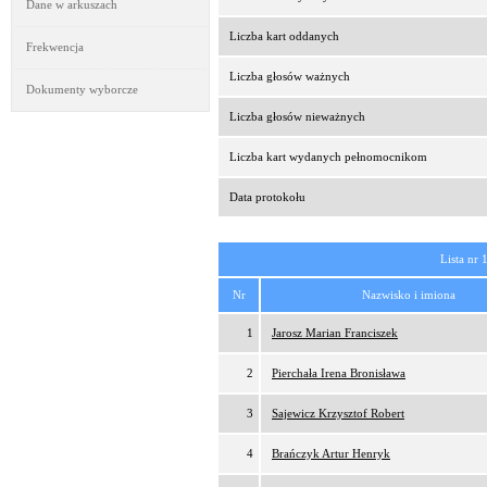
Dane w arkuszach
Liczba kart oddanych
Frekwencja
Liczba głosów ważnych
Dokumenty wyborcze
Liczba głosów nieważnych
Liczba kart wydanych pełnomocnikom
Data protokołu
Lista nr 
Nr
Nazwisko i imiona
1
Jarosz Marian Franciszek
2
Pierchała Irena Bronisława
3
Sajewicz Krzysztof Robert
4
Brańczyk Artur Henryk