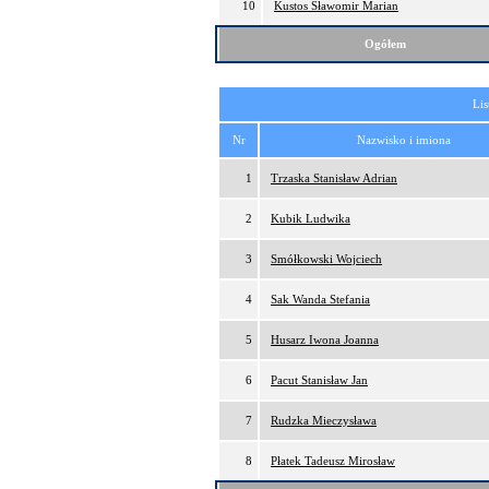
10
Kustos Sławomir Marian
Ogółem
Lis
Nr
Nazwisko i imiona
1
Trzaska Stanisław Adrian
2
Kubik Ludwika
3
Smółkowski Wojciech
4
Sak Wanda Stefania
5
Husarz Iwona Joanna
6
Pacut Stanisław Jan
7
Rudzka Mieczysława
8
Płatek Tadeusz Mirosław