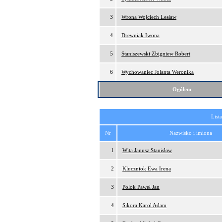
3
Wrona Wojciech Lesław
4
Drewniak Iwona
5
Staniszewski Zbigniew Robert
6
Wychowaniec Jolanta Weronika
Ogółem
List
Nr
Nazwisko i imiona
1
Wita Janusz Stanisław
2
Kluczniok Ewa Irena
3
Polok Paweł Jan
4
Sikora Karol Adam