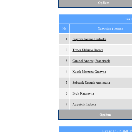
Ogółem
Lista 
Nr
Nazwisko i imiona
1
Frączek Joanna Ludwika
2
Trawa Elżbieta Dorota
3
Caniboł Andrzej Franciszek
4
Kusak Marzena Grażyna
5
Sobczak Urszula Agnieszka
6
Bryk Katarzyna
7
Auguścik Izabela
Ogółem
Lista nr 15 -
KOMITE