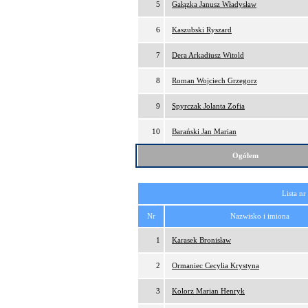
5
Gałązka Janusz Władysław
6
Kaszubski Ryszard
7
Dera Arkadiusz Witold
8
Roman Wojciech Grzegorz
9
Spyrczak Jolanta Zofia
10
Barański Jan Marian
Ogółem
Lista nr
Nr
Nazwisko i imiona
1
Karasek Bronisław
2
Ormaniec Cecylia Krystyna
3
Kolorz Marian Henryk