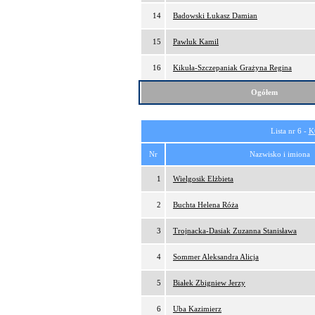
14
Badowski Łukasz Damian
15
Pawluk Kamil
16
Kikuła-Szczepaniak Grażyna Regina
Ogółem
Lista nr 6 -
K
Nr
Nazwisko i imiona
1
Wielgosik Elżbieta
2
Buchta Helena Róża
3
Trojnacka-Dasiak Zuzanna Stanisława
4
Sommer Aleksandra Alicja
5
Białek Zbigniew Jerzy
6
Uba Kazimierz