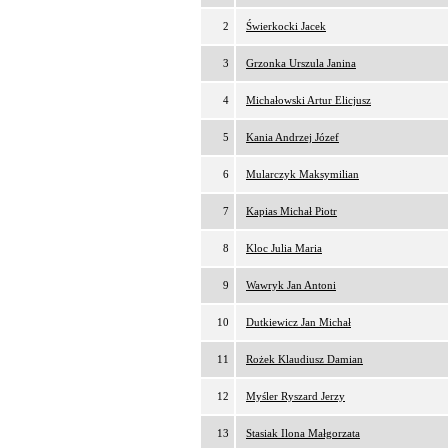
2
Świerkocki Jacek
3
Grzonka Urszula Janina
4
Michałowski Artur Elicjusz
5
Kania Andrzej Józef
6
Mularczyk Maksymilian
7
Kapias Michał Piotr
8
Kloc Julia Maria
9
Wawryk Jan Antoni
10
Dutkiewicz Jan Michał
11
Rożek Klaudiusz Damian
12
Myśler Ryszard Jerzy
13
Stasiak Ilona Małgorzata