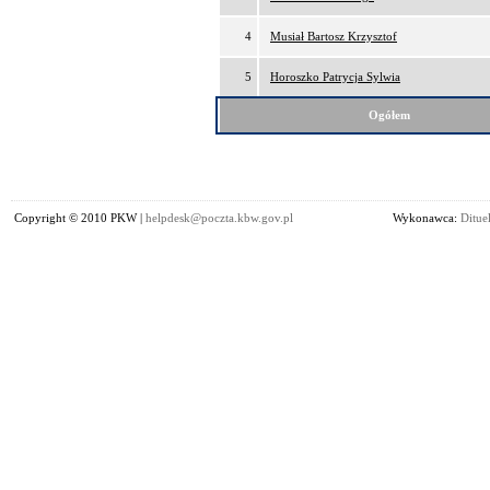
4
Musiał Bartosz Krzysztof
5
Horoszko Patrycja Sylwia
Ogółem
Copyright © 2010 PKW |
helpdesk@poczta.kbw.gov.pl
Wykonawca:
Dituel