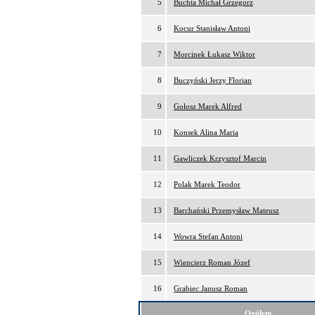
5
Buchta Michał Grzegorz
6
Kocur Stanisław Antoni
7
Morcinek Łukasz Wiktor
8
Buczyński Jerzy Florian
9
Gołosz Marek Alfred
10
Konsek Alina Maria
11
Gawliczek Krzysztof Marcin
12
Polak Marek Teodor
13
Barchański Przemysław Mateusz
14
Wowra Stefan Antoni
15
Wiencierz Roman Józef
16
Grabiec Janusz Roman
Ogółem