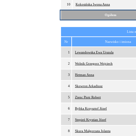
10
Kokosińska Iwona Anna
Ogółem
Lista 
Nr
Nazwisko i imiona
1
Lewandowska Ewa Urszula
2
Wolnik Grzegorz Wojciech
3
Hetman Anna
4
Skowron Arkadiusz
5
Zienc Piotr Robert
6
Rybka Krzysztof Józef
7
Stępień Krystian Józef
8
Skura Małgorzata Jolanta