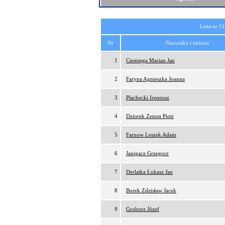
Lista nr 1
Nr
Nazwisko i imiona
1
Ciemięga Marian Jan
2
Faryna Agnieszka Joanna
3
Płachecki Ireneusz
4
Dziorek Zenon Piotr
5
Farnow Leszek Adam
6
Janigacz Grzegorz
7
Derlatka Łukasz Jan
8
Borek Zdzisław Jacek
9
Groborz Józef