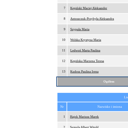
7
Kępiński Maciej Aleksander
8
Antoszczuk-Przybyła Aleksandra
9
Szypuła Maria
10
Wolska Krystyna Maria
11
Ledwoń Marta Paulina
12
Kępińska Marzena Teresa
13
Kudosz Paulina Irena
Ogółem
Lis
Nr
Nazwisko i imiona
1
Hajok Mariusz Marek
2
Symula Albert Witold