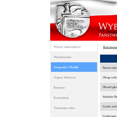
Wybory samorządowe
Rzeczpospo
Wyszukiwarka
Geografia i Wyniki
Nazwa rady
Organy Wyborcze
Okręg wyb
Obwód gło
Komitety
Siedziba O
Komunikaty
Liczba wy
Transmisje wideo
Liczba kar