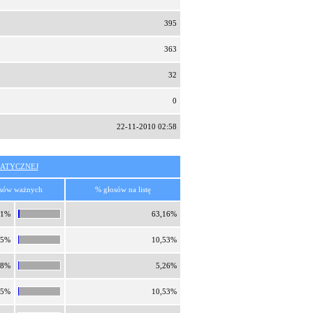
395
363
32
0
22-11-2010 02:58
ATYCZNEJ
sów ważnych
% głosów na listę
31%
63,16%
55%
10,53%
28%
5,26%
55%
10,53%