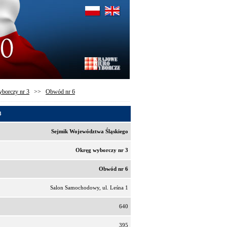
borczy nr 3
>>
Obwód nr 6
3
Sejmik Województwa Śląskiego
Okręg wyborczy nr 3
Obwód nr 6
Salon Samochodowy, ul. Leśna 1
640
395