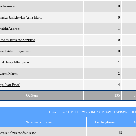
a Kazimierz
0
yńska-Janikiewicz Anna Maria
0
zyński Andrzej
1
owicz Jarosław Zdzisław
0
wald Adam Eugeniusz
0
onek Jerzy Mieczysław
1
zerek Marek
2
eja Piotr Paweł
4
Ogółem
135
3
Lista nr 5 -
KOMITET WYBORCZY PRAWO I SPRAWIEDL
Nazwisko i imiona
Liczba głosów
%
erajski Czesław Stanisław
15