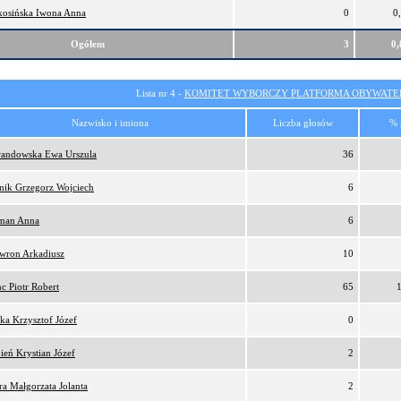
osińska Iwona Anna
0
0
Ogółem
3
0
Lista nr 4 -
KOMITET WYBORCZY PLATFORMA OBYWATEL
Nazwisko i imiona
Liczba głosów
% 
andowska Ewa Urszula
36
nik Grzegorz Wojciech
6
man Anna
6
wron Arkadiusz
10
c Piotr Robert
65
ka Krzysztof Józef
0
ień Krystian Józef
2
ra Małgorzata Jolanta
2