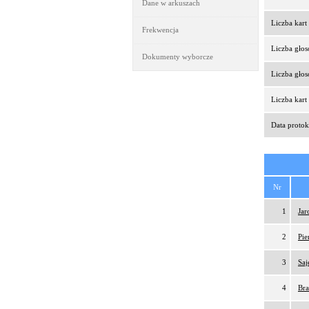
Dane w arkuszach
Liczba kar
Frekwencja
Liczba gło
Dokumenty wyborcze
Liczba gło
Liczba kar
Data protok
Nr
1
Jar
2
Pie
3
Saj
4
Bra