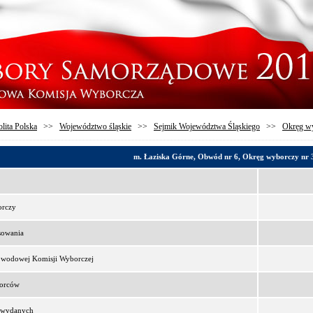
lita Polska
>>
Województwo śląskie
>>
Sejmik Województwa Śląskiego
>>
Okręg wy
m. Łaziska Górne, Obwód nr 6, Okręg wyborczy nr 
orczy
sowania
bwodowej Komisji Wyborczej
borców
t wydanych