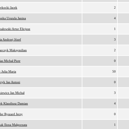
rkocki Jacek
2
nka Urszula Janina
4
ałowski Artur Elicjusz
1
a Andrzej Józef
3
arczyk Maksymilian
2
as Michał Piotr
0
 Julia Maria
50
ryk Jan Antoni
0
iewicz Jan Michał
3
ek Klaudiusz Damian
4
er Ryszard Jerzy
0
iak Ilona Małgorzata
1