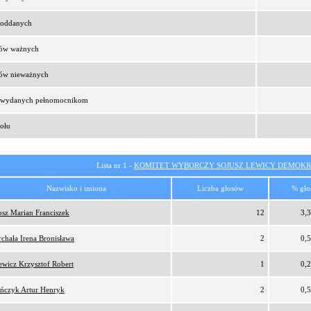
t oddanych
sów ważnych
sów nieważnych
t wydanych pełnomocnikom
ołu
Lista nr 1 -
KOMITET WYBORCZY SOJUSZ LEWICY DEMOKR
Nazwisko i imiona
Liczba głosów
% gło
osz Marian Franciszek
12
3,
rchała Irena Bronisława
2
0,
ewicz Krzysztof Robert
1
0,
ńczyk Artur Henryk
2
0,