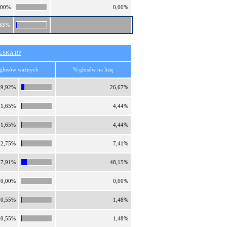
,00%
0,00%
,83%
SKA RP
głosów ważnych
% głosów na listę
9,92%
26,67%
1,65%
4,44%
1,65%
4,44%
2,75%
7,41%
17,91%
48,15%
0,00%
0,00%
0,55%
1,48%
0,55%
1,48%