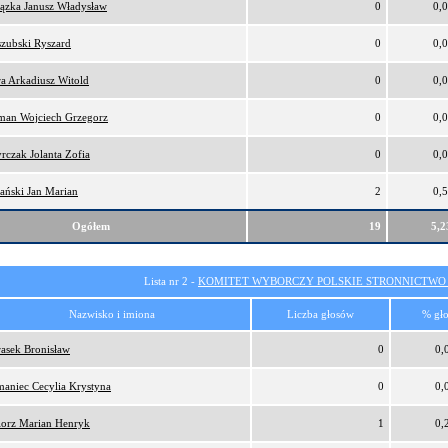
ązka Janusz Władysław
0
0,
zubski Ryszard
0
0,
a Arkadiusz Witold
0
0,
man Wojciech Grzegorz
0
0,
rczak Jolanta Zofia
0
0,
ański Jan Marian
2
0,
Ogółem
19
5,
Lista nr 2 -
KOMITET WYBORCZY POLSKIE STRONNICTW
Nazwisko i imiona
Liczba głosów
% gł
asek Bronisław
0
0,
aniec Cecylia Krystyna
0
0,
orz Marian Henryk
1
0,