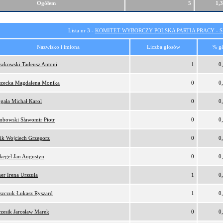
Ogółem
5
1,
Lista nr 3 -
KOMITET WYBORCZY POLSKA PARTIA PRACY - SI
Nazwisko i imiona
Liczba głosów
% g
szkowski Tadeusz Antoni
1
0
zecka Magdalena Monika
0
0
gała Michał Karol
0
0
bowski Sławomir Piotr
0
0
ik Wojciech Grzegorz
0
0
kegel Jan Augustyn
0
0
er Irena Urszula
1
0
szczuk Łukasz Ryszard
1
0
zesik Jarosław Marek
0
0