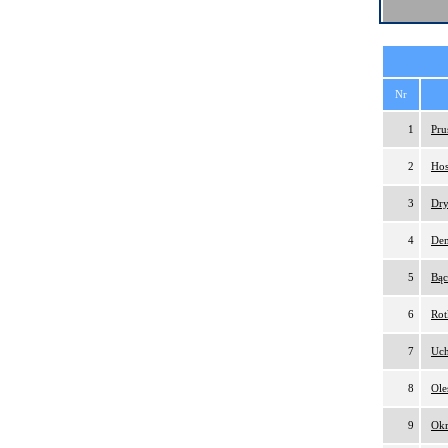
Nr
1
Pru
2
Hos
3
Dry
4
Dem
5
Bąc
6
Rot
7
Uch
8
Ole
9
Okr