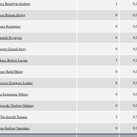
cz Benedykt Andrzej
1
0,
kus Roman Alojzy
0
0,
arz Kazimierz
0
0,
maszk Krystyna
0
0,
pert Gerard Jerzy
0
0,
bacz Robert Lucjan
1
0,
ner Rafał Błażej
0
0,
owicz Grzegorz Lesław
0
0,
ia Eugeniusz Wiktor
0
0,
ipowski Norbert Walenty
0
0,
Via Arnold Tomasz
2
0,
nia Andrzej Stanisław
0
0,