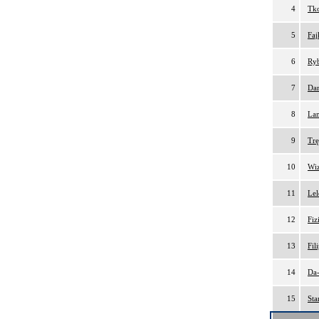
4
Tko
5
Faj
6
Ryb
7
Da
8
Lam
9
Trę
10
Wiz
11
Lel
12
Fiz
13
Fil
14
Da-
15
Sta