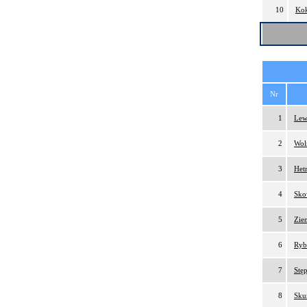
10
Kok
Nr
1
Lew
2
Wol
3
Het
4
Sko
5
Zien
6
Ryb
7
Stęp
8
Sku