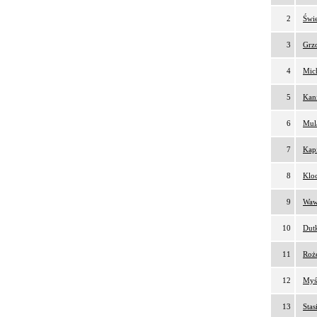
2
Świe
3
Grzo
4
Mich
5
Kani
6
Mul
7
Kapi
8
Kloc
9
Waw
10
Dutk
11
Roż
12
Myśl
13
Stas