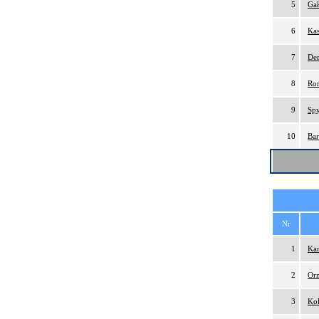
5
Gał
6
Kas
7
Der
8
Ro
9
Spy
10
Bar
Nr
1
Kar
2
Orm
3
Kol