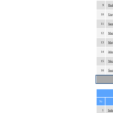
9
Hud
10
Usz
11
Sar
12
Mad
13
Maj
14
Jel
15
Wec
16
Śmi
Nr
1
Sobi