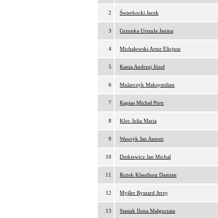
2
Świerkocki Jacek
3
Grzonka Urszula Janina
4
Michałowski Artur Elicjusz
5
Kania Andrzej Józef
6
Mularczyk Maksymilian
7
Kapias Michał Piotr
8
Kloc Julia Maria
9
Wawryk Jan Antoni
10
Dutkiewicz Jan Michał
11
Rożek Klaudiusz Damian
12
Myśler Ryszard Jerzy
13
Stasiak Ilona Małgorzata