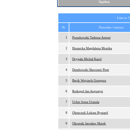
Ogółem
Lista nr 3
Nr
Nazwisko i imiona
1
Pruszkowski Tadeusz Antoni
2
Hoszecka Magdalena Monika
3
Drygała Michał Karol
4
Dembowski Sławomir Piotr
5
Bącik Wojciech Grzegorz
6
Rotkegel Jan Augustyn
7
Ucher Irena Urszula
8
Oleszczuk Łukasz Ryszard
9
Okrzesik Jarosław Marek