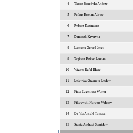
4
Tkocz Benedykt Andrzej
5
Fajkus Roman Alojzy
6
Rybarz Kazimierz
7
Damaszk Krystyna
8
Lampert Gerard Jerzy
9
Trębacz Robert Lucjan
10
Wizner Rafał Błażej
11
Lelowicz Grzegorz Lesław
12
Fizia Eugeniusz Wiktor
13
Filipowski Norbert Walenty
14
Da-Via Arnold Tomasz
15
Stania Andrzej Stanisław