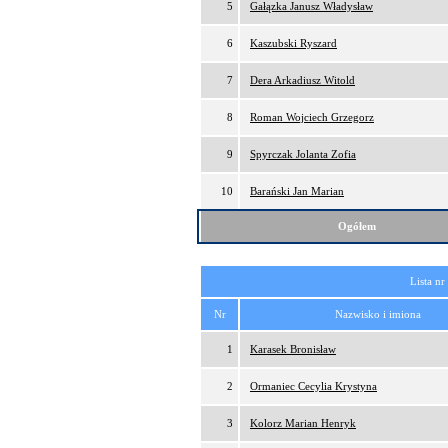
5
Gałązka Janusz Władysław
6
Kaszubski Ryszard
7
Dera Arkadiusz Witold
8
Roman Wojciech Grzegorz
9
Spyrczak Jolanta Zofia
10
Barański Jan Marian
Ogółem
Lista nr
Nr
Nazwisko i imiona
1
Karasek Bronisław
2
Ormaniec Cecylia Krystyna
3
Kolorz Marian Henryk