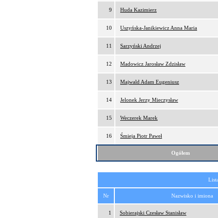
9
Huda Kazimierz
10
Uszyńska-Janikiewicz Anna Maria
11
Sarzyński Andrzej
12
Madowicz Jarosław Zdzisław
13
Majwald Adam Eugeniusz
14
Jelonek Jerzy Mieczysław
15
Weczerek Marek
16
Śmieja Piotr Paweł
Ogółem
List
Nr
Nazwisko i imiona
1
Sobierajski Czesław Stanisław