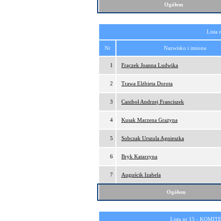
Ogółem
Lista 
Nr
Nazwisko i imiona
1
Frączek Joanna Ludwika
2
Trawa Elżbieta Dorota
3
Caniboł Andrzej Franciszek
4
Kusak Marzena Grażyna
5
Sobczak Urszula Agnieszka
6
Bryk Katarzyna
7
Auguścik Izabela
Ogółem
Lista nr 15 -
KOMITE