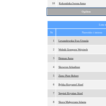
10
Kokosińska Iwona Anna
Ogółem
Lista 
Nr
Nazwisko i imiona
1
Lewandowska Ewa Urszula
2
Wolnik Grzegorz Wojciech
3
Hetman Anna
4
Skowron Arkadiusz
5
Zienc Piotr Robert
6
Rybka Krzysztof Józef
7
Stępień Krystian Józef
8
Skura Małgorzata Jolanta