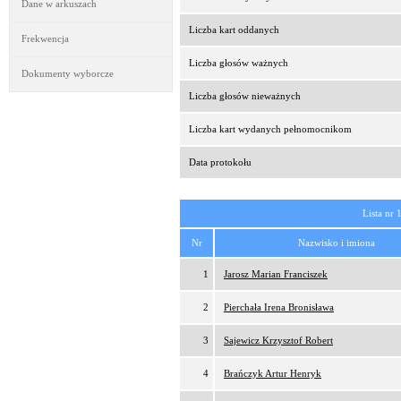
Dane w arkuszach
Liczba kart oddanych
Frekwencja
Liczba głosów ważnych
Dokumenty wyborcze
Liczba głosów nieważnych
Liczba kart wydanych pełnomocnikom
Data protokołu
Lista nr 
Nr
Nazwisko i imiona
1
Jarosz Marian Franciszek
2
Pierchała Irena Bronisława
3
Sajewicz Krzysztof Robert
4
Brańczyk Artur Henryk