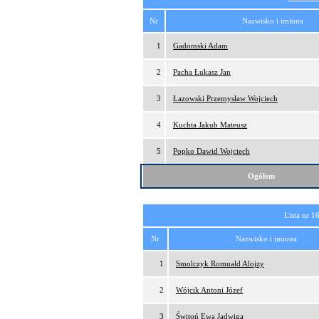
Nr
Nazwisko i imiona
1
Gadomski Adam
2
Pacha Łukasz Jan
3
Łazowski Przemysław Wojciech
4
Kuchta Jakub Mateusz
5
Popko Dawid Wojciech
Ogółem
Lista nr 1
Nr
Nazwisko i imiona
1
Smolczyk Romuald Alojzy
2
Wójcik Antoni Józef
3
Świtoń Ewa Jadwiga