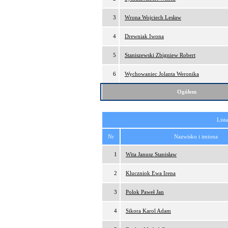
3
Wrona Wojciech Lesław
4
Drewniak Iwona
5
Staniszewski Zbigniew Robert
6
Wychowaniec Jolanta Weronika
Ogółem
List
Nr
Nazwisko i imiona
1
Wita Janusz Stanisław
2
Kluczniok Ewa Irena
3
Polok Paweł Jan
4
Sikora Karol Adam