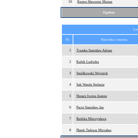
10
Kustos Sławomir Marian
Ogółem
Lis
Nr
Nazwisko i imiona
1
Trzaska Stanisław Adrian
2
Kubik Ludwika
3
Smółkowski Wojciech
4
Sak Wanda Stefania
5
Husarz Iwona Joanna
6
Pacut Stanisław Jan
7
Rudzka Mieczysława
8
Płatek Tadeusz Mirosław