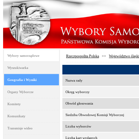
Wybory samorządowe
Rzeczpospolita Polska
>>
Województwo śląsk
Wyszukiwarka
Geografia i Wyniki
Nazwa rady
Organy Wyborcze
Okręg wyborczy
Obwód głosowania
Komitety
Siedziba Obwodowej Komisji Wyborczej
Komunikaty
Liczba wyborców
Transmisje wideo
Liczba kart wydanych