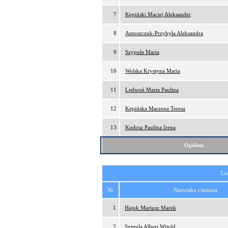
7
Kępiński Maciej Aleksander
8
Antoszczuk-Przybyła Aleksandra
9
Szypuła Maria
10
Wolska Krystyna Maria
11
Ledwoń Marta Paulina
12
Kępińska Marzena Teresa
13
Kudosz Paulina Irena
Ogółem
Lis
Nr
Nazwisko i imiona
1
Hajok Mariusz Marek
2
Symula Albert Witold