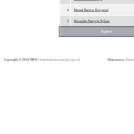
4
Musiał Bartosz Krzysztof
5
Horoszko Patrycja Sylwia
Ogółem
Copyright © 2010 PKW |
helpdesk@poczta.kbw.gov.pl
Wykonawca:
Dituel