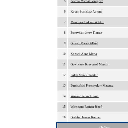
5
Buchta Michał Grzegorz
6
Kocur Stanisław Antoni
7
Morcinek Łukasz Wiktor
8
Buczyński Jerzy Florian
9
Gołosz Marek Alfred
10
Konsek Alina Maria
11
Gawliczek Krzysztof Marcin
12
Polak Marek Teodor
13
Barchański Przemysław Mateusz
14
Wowra Stefan Antoni
15
Wiencierz Roman Józef
16
Grabiec Janusz Roman
Ogółem