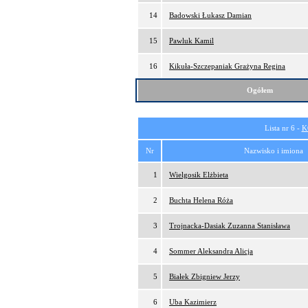
14
Badowski Łukasz Damian
15
Pawluk Kamil
16
Kikuła-Szczepaniak Grażyna Regina
Ogółem
Lista nr 6 -
K
Nr
Nazwisko i imiona
1
Wielgosik Elżbieta
2
Buchta Helena Róża
3
Trojnacka-Dasiak Zuzanna Stanisława
4
Sommer Aleksandra Alicja
5
Białek Zbigniew Jerzy
6
Uba Kazimierz