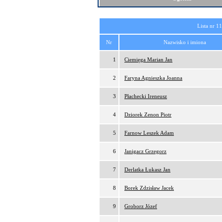
Lista nr 1
Nr
Nazwisko i imiona
1
Ciemięga Marian Jan
2
Faryna Agnieszka Joanna
3
Płachecki Ireneusz
4
Dziorek Zenon Piotr
5
Farnow Leszek Adam
6
Janigacz Grzegorz
7
Derlatka Łukasz Jan
8
Borek Zdzisław Jacek
9
Groborz Józef