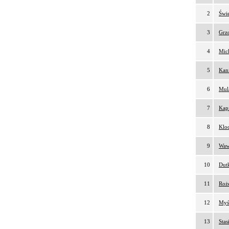
2
Świe
3
Grzo
4
Mich
5
Kani
6
Mul
7
Kapi
8
Kloc
9
Waw
10
Dutk
11
Roż
12
Myśl
13
Stas