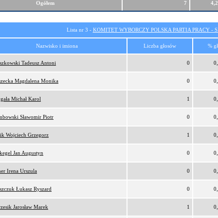
Ogółem
7
4,
Lista nr 3 -
KOMITET WYBORCZY POLSKA PARTIA PRACY - SI
Nazwisko i imiona
Liczba głosów
% g
szkowski Tadeusz Antoni
0
0
zecka Magdalena Monika
0
0
gała Michał Karol
1
0
bowski Sławomir Piotr
0
0
ik Wojciech Grzegorz
1
0
kegel Jan Augustyn
0
0
er Irena Urszula
0
0
szczuk Łukasz Ryszard
0
0
zesik Jarosław Marek
1
0