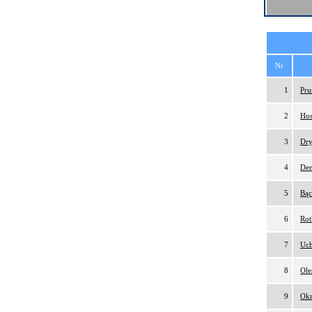
Nr
1
Pru
2
Hos
3
Dry
4
Dem
5
Bąc
6
Rot
7
Uch
8
Ole
9
Okr