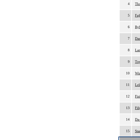
4
Tko
5
Faj
6
Ryb
7
Da
8
Lam
9
Trę
10
Wiz
11
Lel
12
Fiz
13
Fil
14
Da-
15
Sta