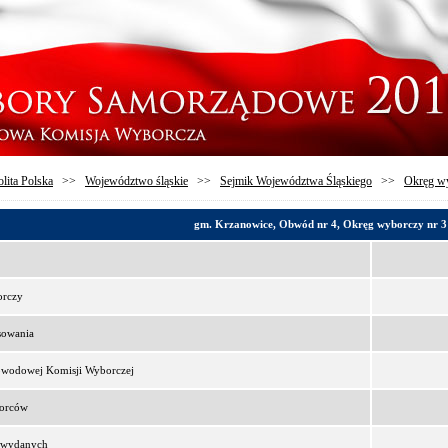
lita Polska
>>
Województwo śląskie
>>
Sejmik Województwa Śląskiego
>>
Okręg wy
gm. Krzanowice, Obwód nr 4, Okręg wyborczy nr 3
orczy
sowania
bwodowej Komisji Wyborczej
borców
t wydanych