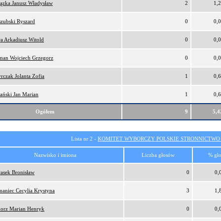
ązka Janusz Władysław
2
1,
zubski Ryszard
0
0,
a Arkadiusz Witold
0
0,
man Wojciech Grzegorz
0
0,
rczak Jolanta Zofia
1
0,
ański Jan Marian
1
0,
Ogółem
9
5,
Lista nr 2 -
KOMITET WYBORCZY POLSKIE STRONNICTW
Nazwisko i imiona
Liczba głosów
% gł
asek Bronisław
0
0,
aniec Cecylia Krystyna
3
1,
orz Marian Henryk
0
0,