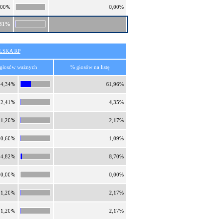
,00%
0,00%
,81%
SKA RP
głosów ważnych
% głosów na listę
34,34%
61,96%
2,41%
4,35%
1,20%
2,17%
0,60%
1,09%
4,82%
8,70%
0,00%
0,00%
1,20%
2,17%
1,20%
2,17%