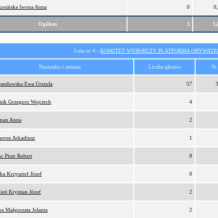
osińska Iwona Anna
0
0
Ogółem
3
1
Lista nr 4 -
KOMITET WYBORCZY PLATFORMA OBYWATEL
Nazwisko i imiona
Liczba głosów
% 
andowska Ewa Urszula
57
nik Grzegorz Wojciech
4
man Anna
2
wron Arkadiusz
1
c Piotr Robert
8
ka Krzysztof Józef
0
ień Krystian Józef
2
ra Małgorzata Jolanta
2