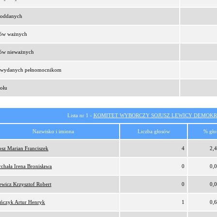
t oddanych
sów ważnych
sów nieważnych
t wydanych pełnomocnikom
ołu
Lista nr 1 -
KOMITET WYBORCZY SOJUSZ LEWICY DEMOKR
Nazwisko i imiona
Liczba głosów
% gło
osz Marian Franciszek
4
2,
rchała Irena Bronisława
0
0,
ewicz Krzysztof Robert
0
0,
ńczyk Artur Henryk
1
0,