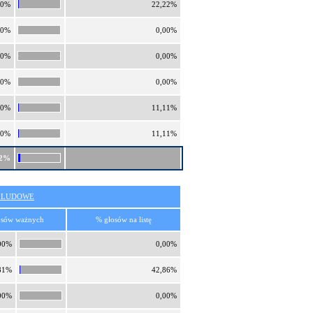
20%
22,22%
00%
0,00%
00%
0,00%
00%
0,00%
60%
11,11%
60%
11,11%
42%
O LUDOWE
osów ważnych
% głosów na listę
00%
0,00%
81%
42,86%
00%
0,00%