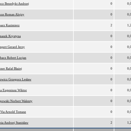
cz Benedykt Andrzej
0
0,
kus Roman Alojzy
0
0,
arz Kazimierz
2
1,
maszk Krystyna
0
0,
pert Gerard Jerzy
0
0,
bacz Robert Lucjan
0
0,
ner Rafał Błażej
0
0,
owicz Grzegorz Lesław
0
0,
ia Eugeniusz Wiktor
0
0,
ipowski Norbert Walenty
0
0,
Via Arnold Tomasz
0
0,
nia Andrzej Stanisław
2
1,