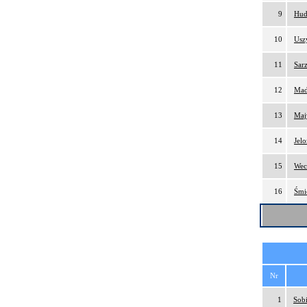
9
Hud
10
Usz
11
Sar
12
Mad
13
Maj
14
Jel
15
Wec
16
Śmi
Nr
1
Sobi