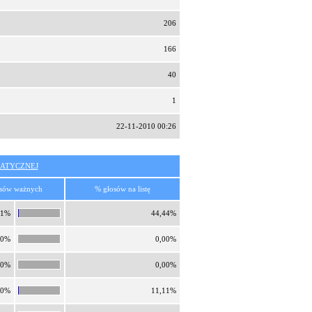
206
166
40
1
22-11-2010 00:26
ATYCZNEJ
sów ważnych
% głosów na listę
41%
44,44%
00%
0,00%
00%
0,00%
60%
11,11%