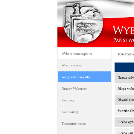
Wybory samorządowe
Rzeczpospo
Wyszukiwarka
Geografia i Wyniki
Nazwa rady
Organy Wyborcze
Okręg wyb
Obwód gło
Komitety
Siedziba O
Komunikaty
Liczba wy
Transmisje wideo
Liczba kar