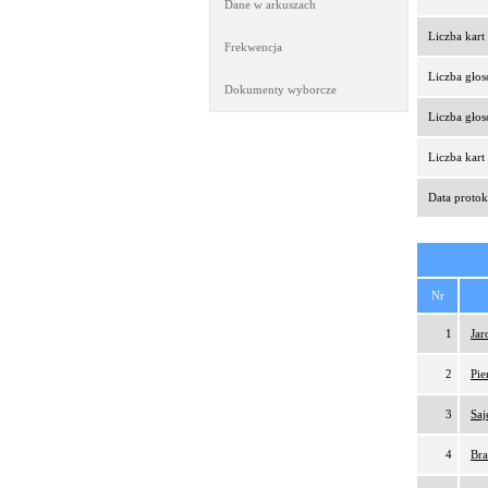
Dane w arkuszach
Liczba kar
Frekwencja
Liczba gło
Dokumenty wyborcze
Liczba gło
Liczba kar
Data protok
Nr
1
Jar
2
Pie
3
Saj
4
Bra