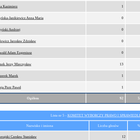
a Kazimierz
1
yńska-Janikiewicz Anna Maria
0
zyński Andrzej
0
owicz Jarosław Zdzisław
0
wald Adam Eugeniusz
0
onek Jerzy Mieczysław
13
zerek Marek
1
eja Piotr Paweł
1
Ogółem
92
5
Lista nr 5 -
KOMITET WYBORCZY PRAWO I SPRAWIEDL
Nazwisko i imiona
Liczba głosów
%
erajski Czesław Stanisław
12