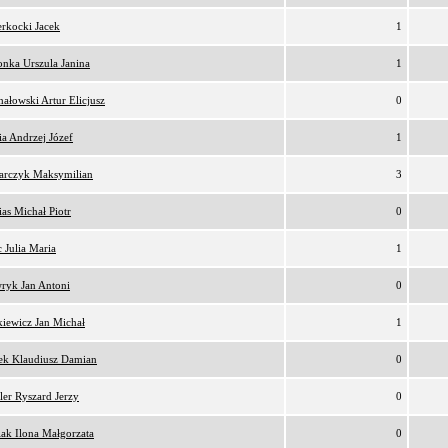
rkocki Jacek
1
nka Urszula Janina
1
ałowski Artur Elicjusz
0
a Andrzej Józef
1
arczyk Maksymilian
3
as Michał Piotr
0
 Julia Maria
1
ryk Jan Antoni
0
iewicz Jan Michał
1
ek Klaudiusz Damian
0
er Ryszard Jerzy
0
iak Ilona Małgorzata
0