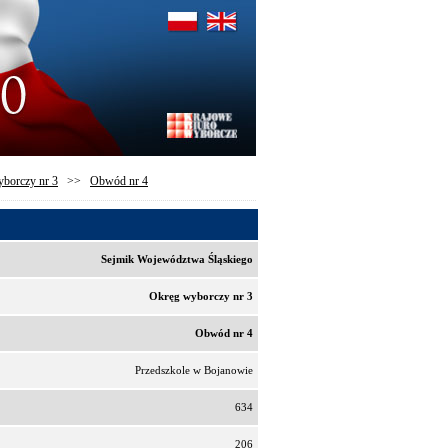
borczy nr 3
>>
Obwód nr 4
Sejmik Województwa Śląskiego
Okręg wyborczy nr 3
Obwód nr 4
Przedszkole w Bojanowie
634
206