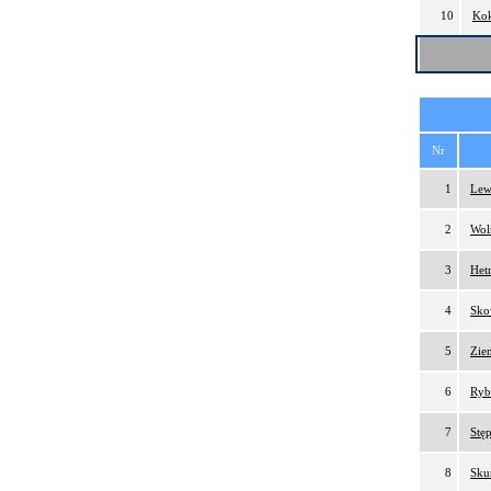
10
Kok
Nr
1
Lew
2
Wol
3
Het
4
Sko
5
Zien
6
Ryb
7
Stęp
8
Sku