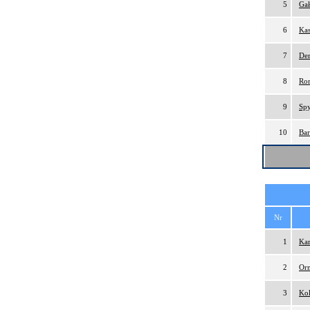
5
Gał
6
Kas
7
Der
8
Ro
9
Spy
10
Bar
Nr
1
Kar
2
Orm
3
Kol