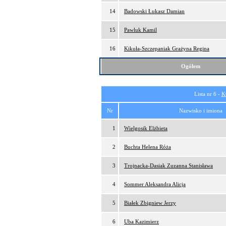
14
Badowski Łukasz Damian
15
Pawluk Kamil
16
Kikuła-Szczepaniak Grażyna Regina
Ogółem
Lista nr 6 -
K
Nr
Nazwisko i imiona
1
Wielgosik Elżbieta
2
Buchta Helena Róża
3
Trojnacka-Dasiak Zuzanna Stanisława
4
Sommer Aleksandra Alicja
5
Białek Zbigniew Jerzy
6
Uba Kazimierz