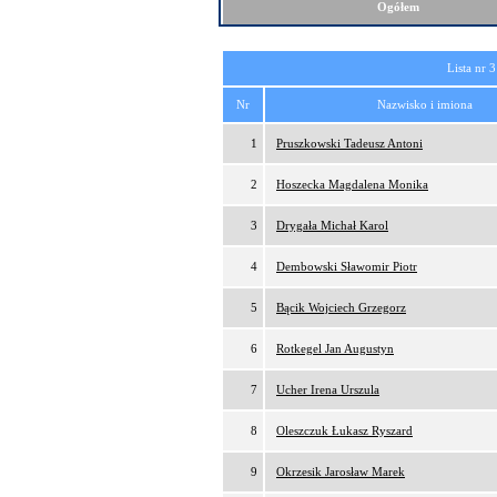
Ogółem
Lista nr 3
Nr
Nazwisko i imiona
1
Pruszkowski Tadeusz Antoni
2
Hoszecka Magdalena Monika
3
Drygała Michał Karol
4
Dembowski Sławomir Piotr
5
Bącik Wojciech Grzegorz
6
Rotkegel Jan Augustyn
7
Ucher Irena Urszula
8
Oleszczuk Łukasz Ryszard
9
Okrzesik Jarosław Marek