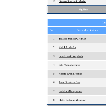
10
Kustos Sławomir Marian
Ogółem
Lis
Nr
Nazwisko i imiona
1
Trzaska Stanisław Adrian
2
Kubik Ludwika
3
Smółkowski Wojciech
4
Sak Wanda Stefania
5
Husarz Iwona Joanna
6
Pacut Stanisław Jan
7
Rudzka Mieczysława
8
Płatek Tadeusz Mirosław