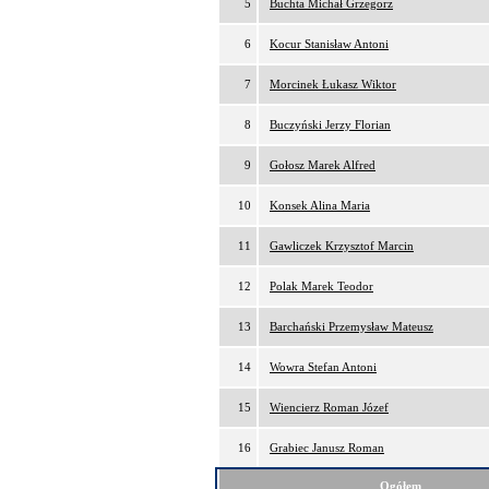
5
Buchta Michał Grzegorz
6
Kocur Stanisław Antoni
7
Morcinek Łukasz Wiktor
8
Buczyński Jerzy Florian
9
Gołosz Marek Alfred
10
Konsek Alina Maria
11
Gawliczek Krzysztof Marcin
12
Polak Marek Teodor
13
Barchański Przemysław Mateusz
14
Wowra Stefan Antoni
15
Wiencierz Roman Józef
16
Grabiec Janusz Roman
Ogółem