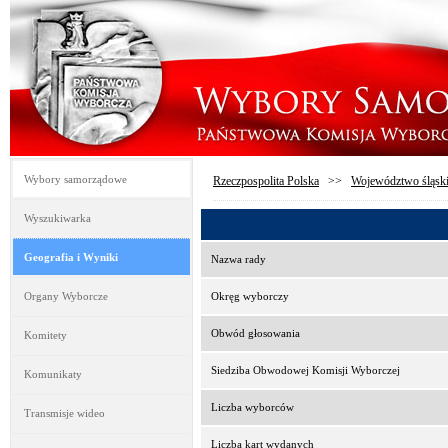
Wybory samorządowe
Rzeczpospolita Polska
>>
Województwo śląsk
Wyszukiwarka
Geografia i Wyniki
Nazwa rady
Organy Wyborcze
Okręg wyborczy
Obwód głosowania
Komitety
Siedziba Obwodowej Komisji Wyborczej
Komunikaty
Liczba wyborców
Transmisje wideo
Liczba kart wydanych