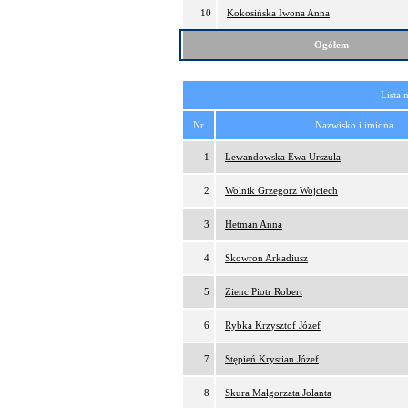
10
Kokosińska Iwona Anna
Ogółem
Lista 
Nr
Nazwisko i imiona
1
Lewandowska Ewa Urszula
2
Wolnik Grzegorz Wojciech
3
Hetman Anna
4
Skowron Arkadiusz
5
Zienc Piotr Robert
6
Rybka Krzysztof Józef
7
Stępień Krystian Józef
8
Skura Małgorzata Jolanta