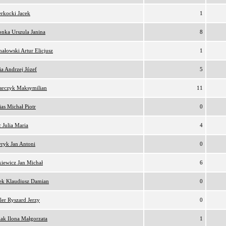
rkocki Jacek
1
nka Urszula Janina
8
ałowski Artur Elicjusz
1
a Andrzej Józef
5
arczyk Maksymilian
11
as Michał Piotr
0
 Julia Maria
4
ryk Jan Antoni
0
iewicz Jan Michał
6
ek Klaudiusz Damian
0
er Ryszard Jerzy
0
iak Ilona Małgorzata
1