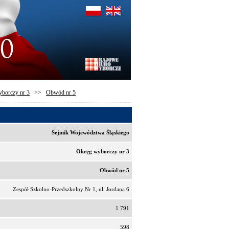
borczy nr 3
>>
Obwód nr 5
Sejmik Województwa Śląskiego
Okręg wyborczy nr 3
Obwód nr 5
Zespół Szkolno-Przedszkolny Nr 1, ul. Jordana 6
1 791
598