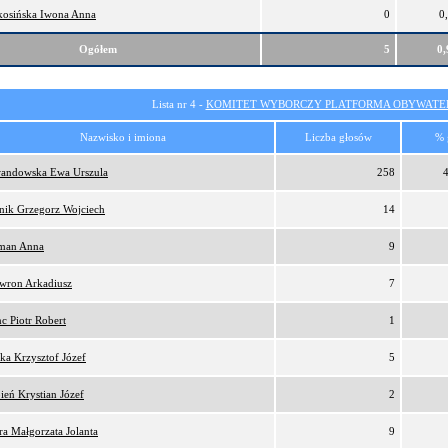
osińska Iwona Anna
0
0
Ogółem
5
0
Lista nr 4 -
KOMITET WYBORCZY PLATFORMA OBYWATEL
Nazwisko i imiona
Liczba głosów
% 
andowska Ewa Urszula
258
nik Grzegorz Wojciech
14
man Anna
9
wron Arkadiusz
7
c Piotr Robert
1
ka Krzysztof Józef
5
ień Krystian Józef
2
ra Małgorzata Jolanta
9