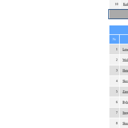
10
Kok
Nr
1
Lew
2
Wol
3
Het
4
Sko
5
Zien
6
Ryb
7
Stęp
8
Sku