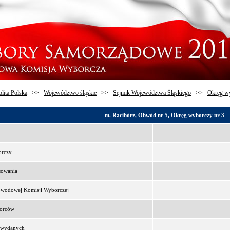
lita Polska
>>
Województwo śląskie
>>
Sejmik Województwa Śląskiego
>>
Okręg wy
m. Racibórz, Obwód nr 5, Okręg wyborczy nr 3
orczy
sowania
bwodowej Komisji Wyborczej
borców
t wydanych