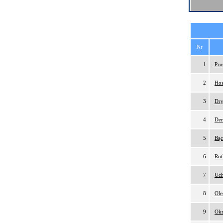
Nr
1
Pru
2
Hos
3
Dry
4
Dem
5
Bąc
6
Rot
7
Uch
8
Ole
9
Okr