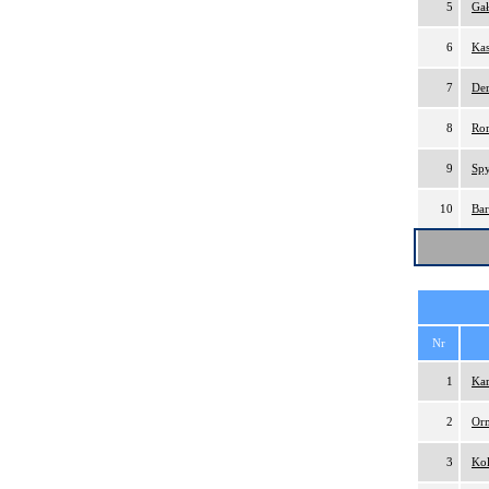
5
Gał
6
Kas
7
Der
8
Ro
9
Spy
10
Bar
Nr
1
Kar
2
Orm
3
Kol