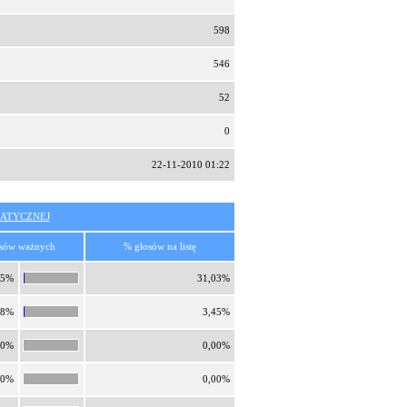
598
546
52
0
22-11-2010 01:22
ATYCZNEJ
sów ważnych
% głosów na listę
65%
31,03%
18%
3,45%
00%
0,00%
00%
0,00%