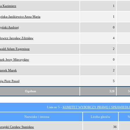
a Kazimierz
1
yńska-Janikiewicz Anna Maria
1
zyński Andrzej
0
owicz Jarosław Zdzisław
4
wald Adam Eugeniusz
2
onek Jerzy Mieczysław
0
zerek Marek
2
eja Piotr Paweł
5
Ogółem
320
5
Lista nr 5 -
KOMITET WYBORCZY PRAWO I SPRAWIEDL
Nazwisko i imiona
Liczba głosów
%
erajski Czesław Stanisław
36