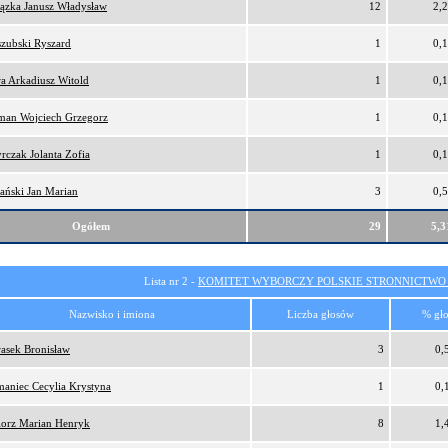
ązka Janusz Władysław
12
2,
zubski Ryszard
1
0,
a Arkadiusz Witold
1
0,
man Wojciech Grzegorz
1
0,
rczak Jolanta Zofia
1
0,
ański Jan Marian
3
0,
Ogółem
29
5,
Lista nr 2 -
KOMITET WYBORCZY POLSKIE STRONNICTW
Nazwisko i imiona
Liczba głosów
% gł
asek Bronisław
3
0,
aniec Cecylia Krystyna
1
0,
orz Marian Henryk
8
1,