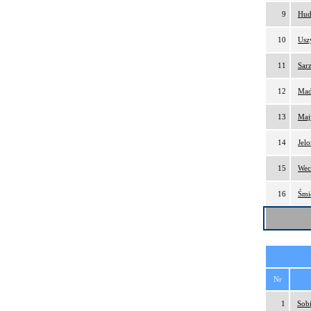
9
Hud
10
Usz
11
Sar
12
Mad
13
Maj
14
Jel
15
Wec
16
Śmi
Nr
1
Sobi