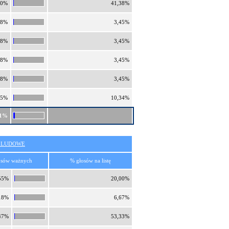
20%
41,38%
18%
3,45%
18%
3,45%
18%
3,45%
18%
3,45%
55%
10,34%
31%
O LUDOWE
osów ważnych
% głosów na listę
55%
20,00%
18%
6,67%
47%
53,33%