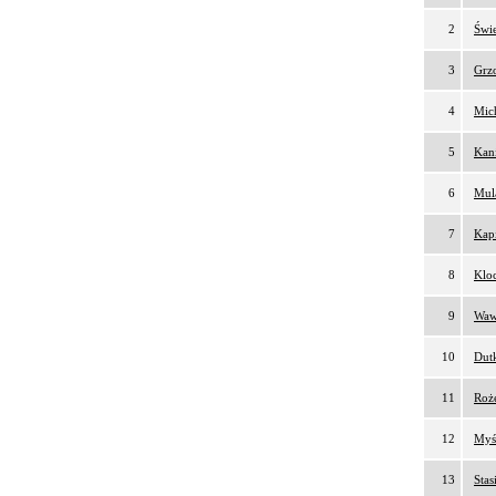
2
Świe
3
Grzo
4
Mich
5
Kani
6
Mul
7
Kapi
8
Kloc
9
Waw
10
Dutk
11
Roż
12
Myśl
13
Stas