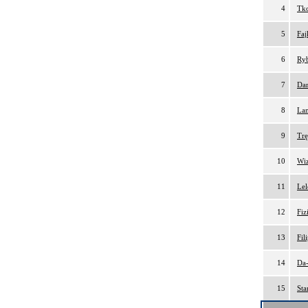
4
Tko
5
Faj
6
Ryb
7
Da
8
Lam
9
Trę
10
Wiz
11
Lel
12
Fiz
13
Fil
14
Da-
15
Sta