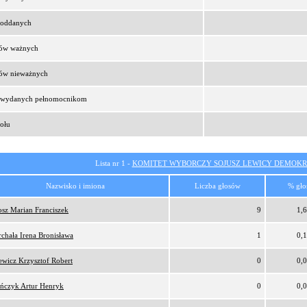
t oddanych
sów ważnych
sów nieważnych
t wydanych pełnomocnikom
ołu
Lista nr 1 -
KOMITET WYBORCZY SOJUSZ LEWICY DEMOKR
Nazwisko i imiona
Liczba głosów
% gło
osz Marian Franciszek
9
1,
rchała Irena Bronisława
1
0,
ewicz Krzysztof Robert
0
0,
ńczyk Artur Henryk
0
0,