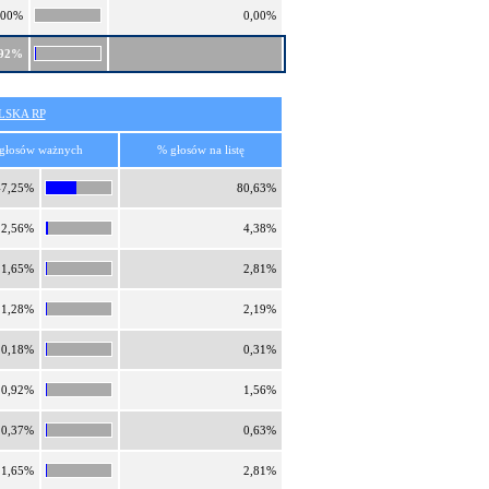
,00%
0,00%
,92%
SKA RP
głosów ważnych
% głosów na listę
47,25%
80,63%
2,56%
4,38%
1,65%
2,81%
1,28%
2,19%
0,18%
0,31%
0,92%
1,56%
0,37%
0,63%
1,65%
2,81%