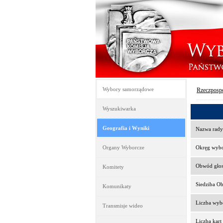
Wybory samorządowe
Rzeczpospo
Wyszukiwarka
Geografia i Wyniki
Nazwa rady
Organy Wyborcze
Okręg wyb
Obwód gło
Komitety
Siedziba O
Komunikaty
Liczba wy
Transmisje wideo
Liczba kar