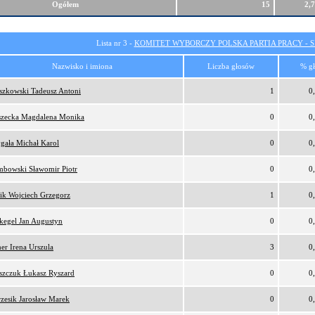
Ogółem
15
2,
Lista nr 3 -
KOMITET WYBORCZY POLSKA PARTIA PRACY - SI
Nazwisko i imiona
Liczba głosów
% g
szkowski Tadeusz Antoni
1
0
zecka Magdalena Monika
0
0
gała Michał Karol
0
0
bowski Sławomir Piotr
0
0
ik Wojciech Grzegorz
1
0
kegel Jan Augustyn
0
0
er Irena Urszula
3
0
szczuk Łukasz Ryszard
0
0
zesik Jarosław Marek
0
0