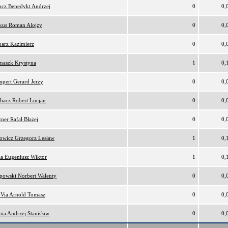
cz Benedykt Andrzej
0
0,
kus Roman Alojzy
0
0,
arz Kazimierz
0
0,
maszk Krystyna
1
0,
pert Gerard Jerzy
0
0,
bacz Robert Lucjan
0
0,
ner Rafał Błażej
0
0,
owicz Grzegorz Lesław
1
0,
ia Eugeniusz Wiktor
1
0,
ipowski Norbert Walenty
0
0,
Via Arnold Tomasz
0
0,
nia Andrzej Stanisław
0
0,