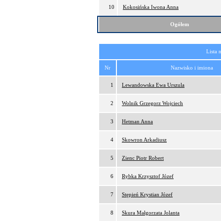
10
Kokosińska Iwona Anna
Ogółem
Lista 
Nr
Nazwisko i imiona
1
Lewandowska Ewa Urszula
2
Wolnik Grzegorz Wojciech
3
Hetman Anna
4
Skowron Arkadiusz
5
Zienc Piotr Robert
6
Rybka Krzysztof Józef
7
Stępień Krystian Józef
8
Skura Małgorzata Jolanta