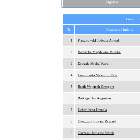
Ogółem
Lista nr 3
Nr
Nazwisko i imiona
1
Pruszkowski Tadeusz Antoni
2
Hoszecka Magdalena Monika
3
Drygała Michał Karol
4
Dembowski Sławomir Piotr
5
Bącik Wojciech Grzegorz
6
Rotkegel Jan Augustyn
7
Ucher Irena Urszula
8
Oleszczuk Łukasz Ryszard
9
Okrzesik Jarosław Marek