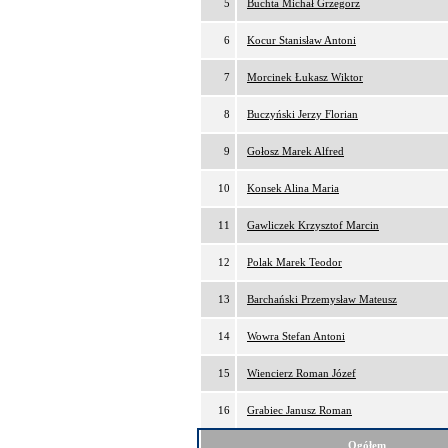
5
Buchta Michał Grzegorz
6
Kocur Stanisław Antoni
7
Morcinek Łukasz Wiktor
8
Buczyński Jerzy Florian
9
Gołosz Marek Alfred
10
Konsek Alina Maria
11
Gawliczek Krzysztof Marcin
12
Polak Marek Teodor
13
Barchański Przemysław Mateusz
14
Wowra Stefan Antoni
15
Wiencierz Roman Józef
16
Grabiec Janusz Roman
Ogółem