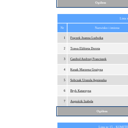
Ogółem
Lista 
Nr
Nazwisko i imiona
1
Frączek Joanna Ludwika
2
Trawa Elżbieta Dorota
3
Caniboł Andrzej Franciszek
4
Kusak Marzena Grażyna
5
Sobczak Urszula Agnieszka
6
Bryk Katarzyna
7
Auguścik Izabela
Ogółem
Lista nr 15 -
KOMITE