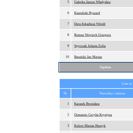
5
Gałązka Janusz Władysław
6
Kaszubski Ryszard
7
Dera Arkadiusz Witold
8
Roman Wojciech Grzegorz
9
Spyrczak Jolanta Zofia
10
Barański Jan Marian
Ogółem
Lista nr
Nr
Nazwisko i imiona
1
Karasek Bronisław
2
Ormaniec Cecylia Krystyna
3
Kolorz Marian Henryk