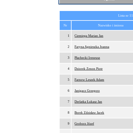
Lista nr 1
Nr
Nazwisko i imiona
1
Ciemięga Marian Jan
2
Faryna Agnieszka Joanna
3
Płachecki Ireneusz
4
Dziorek Zenon Piotr
5
Farnow Leszek Adam
6
Janigacz Grzegorz
7
Derlatka Łukasz Jan
8
Borek Zdzisław Jacek
9
Groborz Józef