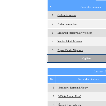
Nr
Nazwisko i imiona
1
Gadomski Adam
2
Pacha Łukasz Jan
3
Łazowski Przemysław Wojciech
4
Kuchta Jakub Mateusz
5
Popko Dawid Wojciech
Ogółem
Lista nr 1
Nr
Nazwisko i imiona
1
Smolczyk Romuald Alojzy
2
Wójcik Antoni Józef
3
Świtoń Ewa Jadwiga