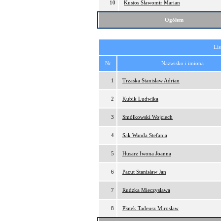
10
Kustos Sławomir Marian
Ogółem
Lis
Nr
Nazwisko i imiona
1
Trzaska Stanisław Adrian
2
Kubik Ludwika
3
Smółkowski Wojciech
4
Sak Wanda Stefania
5
Husarz Iwona Joanna
6
Pacut Stanisław Jan
7
Rudzka Mieczysława
8
Płatek Tadeusz Mirosław