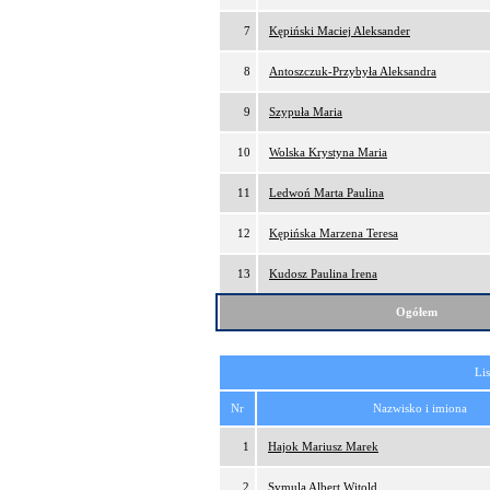
7
Kępiński Maciej Aleksander
8
Antoszczuk-Przybyła Aleksandra
9
Szypuła Maria
10
Wolska Krystyna Maria
11
Ledwoń Marta Paulina
12
Kępińska Marzena Teresa
13
Kudosz Paulina Irena
Ogółem
Lis
Nr
Nazwisko i imiona
1
Hajok Mariusz Marek
2
Symula Albert Witold