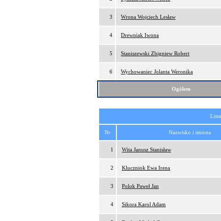
3
Wrona Wojciech Lesław
4
Drewniak Iwona
5
Staniszewski Zbigniew Robert
6
Wychowaniec Jolanta Weronika
Ogółem
List
Nr
Nazwisko i imiona
1
Wita Janusz Stanisław
2
Kluczniok Ewa Irena
3
Polok Paweł Jan
4
Sikora Karol Adam