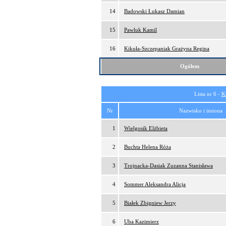
14
Badowski Łukasz Damian
15
Pawluk Kamil
16
Kikuła-Szczepaniak Grażyna Regina
Ogółem
Lista nr 6 -
K
Nr
Nazwisko i imiona
1
Wielgosik Elżbieta
2
Buchta Helena Róża
3
Trojnacka-Dasiak Zuzanna Stanisława
4
Sommer Aleksandra Alicja
5
Białek Zbigniew Jerzy
6
Uba Kazimierz