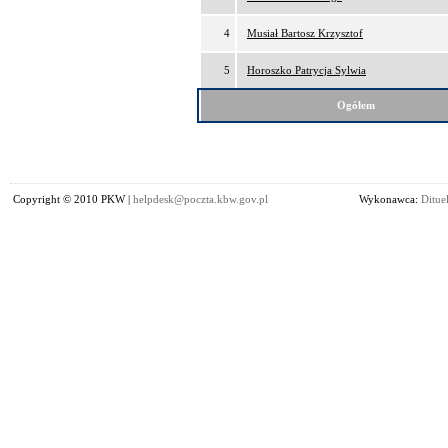
4
Musiał Bartosz Krzysztof
5
Horoszko Patrycja Sylwia
Ogółem
Copyright © 2010 PKW |
helpdesk@poczta.kbw.gov.pl
Wykonawca:
Dituel