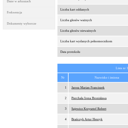
Dane w arkuszach
Liczba kart oddanych
Frekwencja
Liczba głosów ważnych
Dokumenty wyborcze
Liczba głosów nieważnych
Liczba kart wydanych pełnomocnikom
Data protokołu
Lista nr 
Nr
Nazwisko i imiona
1
Jarosz Marian Franciszek
2
Pierchała Irena Bronisława
3
Sajewicz Krzysztof Robert
4
Brańczyk Artur Henryk