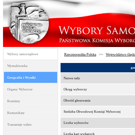
Wybory samorządowe
Rzeczpospolita Polska
>>
Województwo śląsk
Wyszukiwarka
gm
Geografia i Wyniki
Nazwa rady
Organy Wyborcze
Okręg wyborczy
Obwód głosowania
Komitety
Siedziba Obwodowej Komisji Wyborczej
Komunikaty
Liczba wyborców
Transmisje wideo
Liczba kart wydanych