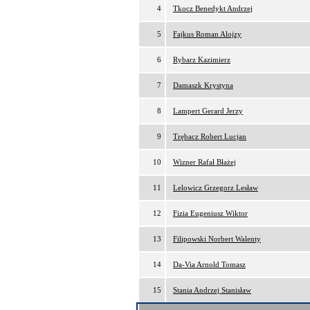
4
Tkocz Benedykt Andrzej
5
Fajkus Roman Alojzy
6
Rybarz Kazimierz
7
Damaszk Krystyna
8
Lampert Gerard Jerzy
9
Trębacz Robert Lucjan
10
Wizner Rafał Błażej
11
Lelowicz Grzegorz Lesław
12
Fizia Eugeniusz Wiktor
13
Filipowski Norbert Walenty
14
Da-Via Arnold Tomasz
15
Stania Andrzej Stanisław