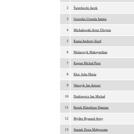
2
Świerkocki Jacek
3
Grzonka Urszula Janina
4
Michałowski Artur Elicjusz
5
Kania Andrzej Józef
6
Mularczyk Maksymilian
7
Kapias Michał Piotr
8
Kloc Julia Maria
9
Wawryk Jan Antoni
10
Dutkiewicz Jan Michał
11
Rożek Klaudiusz Damian
12
Myśler Ryszard Jerzy
13
Stasiak Ilona Małgorzata