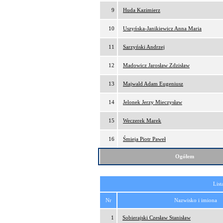
9
Huda Kazimierz
10
Uszyńska-Janikiewicz Anna Maria
11
Sarzyński Andrzej
12
Madowicz Jarosław Zdzisław
13
Majwald Adam Eugeniusz
14
Jelonek Jerzy Mieczysław
15
Weczerek Marek
16
Śmieja Piotr Paweł
Ogółem
List
Nr
Nazwisko i imiona
1
Sobierajski Czesław Stanisław