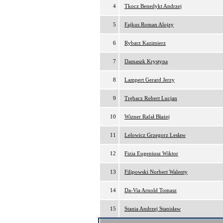
4
Tkocz Benedykt Andrzej
5
Fajkus Roman Alojzy
6
Rybarz Kazimierz
7
Damaszk Krystyna
8
Lampert Gerard Jerzy
9
Trębacz Robert Lucjan
10
Wizner Rafał Błażej
11
Lelowicz Grzegorz Lesław
12
Fizia Eugeniusz Wiktor
13
Filipowski Norbert Walenty
14
Da-Via Arnold Tomasz
15
Stania Andrzej Stanisław