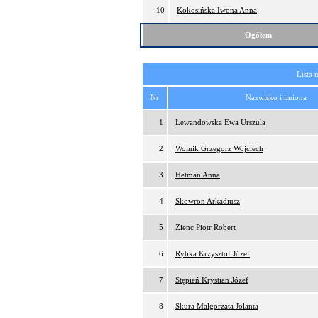
10
Kokosińska Iwona Anna
Ogółem
Lista 
Nr
Nazwisko i imiona
1
Lewandowska Ewa Urszula
2
Wolnik Grzegorz Wojciech
3
Hetman Anna
4
Skowron Arkadiusz
5
Zienc Piotr Robert
6
Rybka Krzysztof Józef
7
Stępień Krystian Józef
8
Skura Małgorzata Jolanta