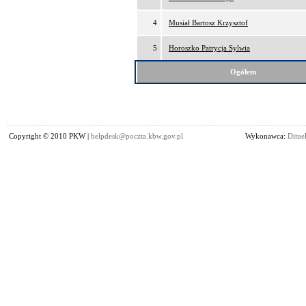
4
Musiał Bartosz Krzysztof
5
Horoszko Patrycja Sylwia
Ogółem
Copyright © 2010 PKW |
helpdesk@poczta.kbw.gov.pl
Wykonawca:
Dituel