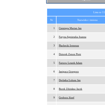
Lista nr 1
Nr
Nazwisko i imiona
1
Ciemięga Marian Jan
2
Faryna Agnieszka Joanna
3
Płachecki Ireneusz
4
Dziorek Zenon Piotr
5
Farnow Leszek Adam
6
Janigacz Grzegorz
7
Derlatka Łukasz Jan
8
Borek Zdzisław Jacek
9
Groborz Józef