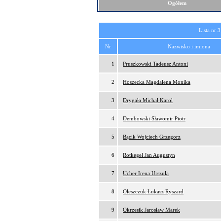
Ogółem
Lista nr 3
Nr
Nazwisko i imiona
1
Pruszkowski Tadeusz Antoni
2
Hoszecka Magdalena Monika
3
Drygała Michał Karol
4
Dembowski Sławomir Piotr
5
Bącik Wojciech Grzegorz
6
Rotkegel Jan Augustyn
7
Ucher Irena Urszula
8
Oleszczuk Łukasz Ryszard
9
Okrzesik Jarosław Marek