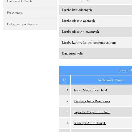
Dane w arkuszach
Liczba kart oddanych
Frekwencja
Liczba głosów ważnych
Dokumenty wyborcze
Liczba głosów nieważnych
Liczba kart wydanych pełnomocnikom
Data protokołu
Lista nr 
Nr
Nazwisko i imiona
1
Jarosz Marian Franciszek
2
Pierchała Irena Bronisława
3
Sajewicz Krzysztof Robert
4
Brańczyk Artur Henryk