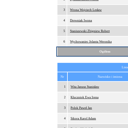
3
Wrona Wojciech Lesław
4
Drewniak Iwona
5
Staniszewski Zbigniew Robert
6
Wychowaniec Jolanta Weronika
Ogółem
List
Nr
Nazwisko i imiona
1
Wita Janusz Stanisław
2
Kluczniok Ewa Irena
3
Polok Paweł Jan
4
Sikora Karol Adam