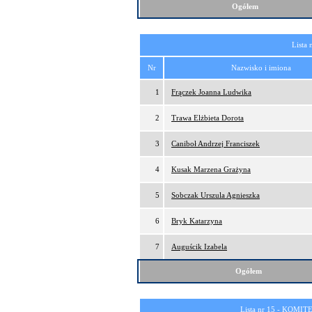
Ogółem
Lista 
Nr
Nazwisko i imiona
1
Frączek Joanna Ludwika
2
Trawa Elżbieta Dorota
3
Caniboł Andrzej Franciszek
4
Kusak Marzena Grażyna
5
Sobczak Urszula Agnieszka
6
Bryk Katarzyna
7
Auguścik Izabela
Ogółem
Lista nr 15 -
KOMITE