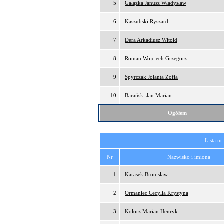
5
Gałązka Janusz Władysław
6
Kaszubski Ryszard
7
Dera Arkadiusz Witold
8
Roman Wojciech Grzegorz
9
Spyrczak Jolanta Zofia
10
Barański Jan Marian
Ogółem
Lista nr
Nr
Nazwisko i imiona
1
Karasek Bronisław
2
Ormaniec Cecylia Krystyna
3
Kolorz Marian Henryk