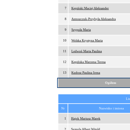
7
Kępiński Maciej Aleksander
8
Antoszczuk-Przybyła Aleksandra
9
Szypuła Maria
10
Wolska Krystyna Maria
11
Ledwoń Marta Paulina
12
Kępińska Marzena Teresa
13
Kudosz Paulina Irena
Ogółem
Lis
Nr
Nazwisko i imiona
1
Hajok Mariusz Marek
2
Symula Albert Witold