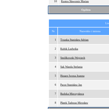
10
Kustos Sławomir Marian
Ogółem
Lis
Nr
Nazwisko i imiona
1
Trzaska Stanisław Adrian
2
Kubik Ludwika
3
Smółkowski Wojciech
4
Sak Wanda Stefania
5
Husarz Iwona Joanna
6
Pacut Stanisław Jan
7
Rudzka Mieczysława
8
Płatek Tadeusz Mirosław