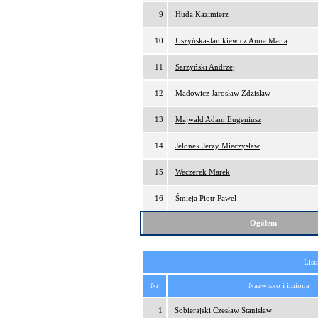
9
Huda Kazimierz
10
Uszyńska-Janikiewicz Anna Maria
11
Sarzyński Andrzej
12
Madowicz Jarosław Zdzisław
13
Majwald Adam Eugeniusz
14
Jelonek Jerzy Mieczysław
15
Weczerek Marek
16
Śmieja Piotr Paweł
Ogółem
List
Nr
Nazwisko i imiona
1
Sobierajski Czesław Stanisław