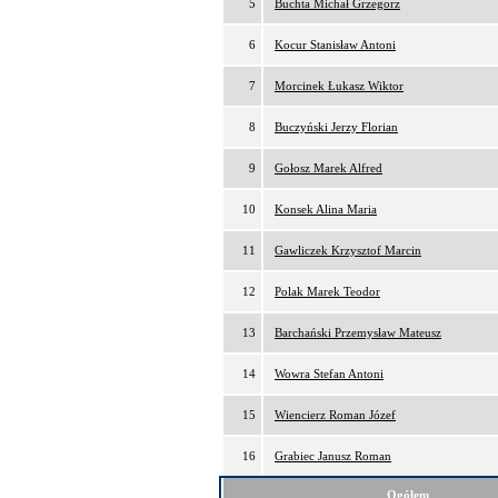
5
Buchta Michał Grzegorz
6
Kocur Stanisław Antoni
7
Morcinek Łukasz Wiktor
8
Buczyński Jerzy Florian
9
Gołosz Marek Alfred
10
Konsek Alina Maria
11
Gawliczek Krzysztof Marcin
12
Polak Marek Teodor
13
Barchański Przemysław Mateusz
14
Wowra Stefan Antoni
15
Wiencierz Roman Józef
16
Grabiec Janusz Roman
Ogółem