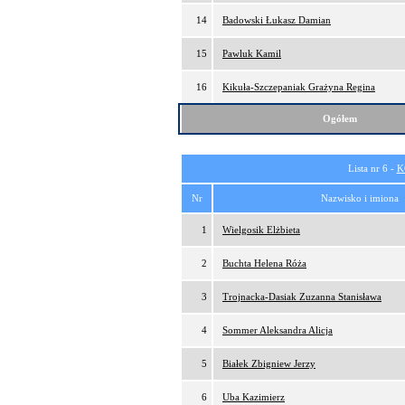
14
Badowski Łukasz Damian
15
Pawluk Kamil
16
Kikuła-Szczepaniak Grażyna Regina
Ogółem
Lista nr 6 -
K
Nr
Nazwisko i imiona
1
Wielgosik Elżbieta
2
Buchta Helena Róża
3
Trojnacka-Dasiak Zuzanna Stanisława
4
Sommer Aleksandra Alicja
5
Białek Zbigniew Jerzy
6
Uba Kazimierz