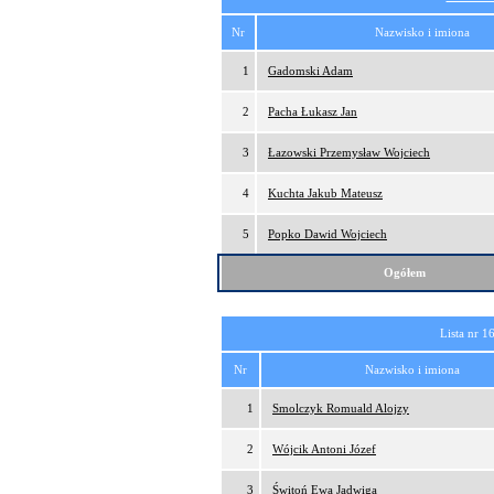
Nr
Nazwisko i imiona
1
Gadomski Adam
2
Pacha Łukasz Jan
3
Łazowski Przemysław Wojciech
4
Kuchta Jakub Mateusz
5
Popko Dawid Wojciech
Ogółem
Lista nr 1
Nr
Nazwisko i imiona
1
Smolczyk Romuald Alojzy
2
Wójcik Antoni Józef
3
Świtoń Ewa Jadwiga