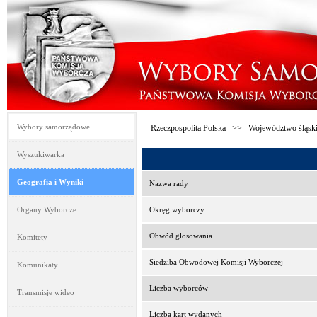
Wybory samorządowe
Rzeczpospolita Polska
>>
Województwo śląsk
Wyszukiwarka
Geografia i Wyniki
Nazwa rady
Organy Wyborcze
Okręg wyborczy
Obwód głosowania
Komitety
Siedziba Obwodowej Komisji Wyborczej
Komunikaty
Liczba wyborców
Transmisje wideo
Liczba kart wydanych