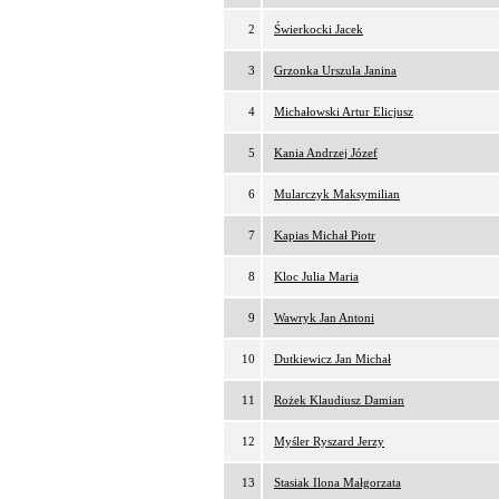
2
Świerkocki Jacek
3
Grzonka Urszula Janina
4
Michałowski Artur Elicjusz
5
Kania Andrzej Józef
6
Mularczyk Maksymilian
7
Kapias Michał Piotr
8
Kloc Julia Maria
9
Wawryk Jan Antoni
10
Dutkiewicz Jan Michał
11
Rożek Klaudiusz Damian
12
Myśler Ryszard Jerzy
13
Stasiak Ilona Małgorzata