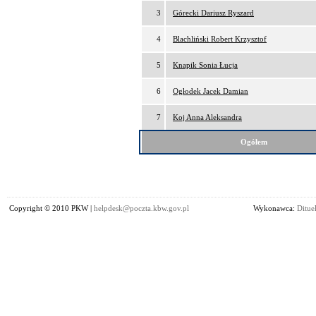
3
Górecki Dariusz Ryszard
4
Blachliński Robert Krzysztof
5
Knapik Sonia Łucja
6
Ogłodek Jacek Damian
7
Koj Anna Aleksandra
Ogółem
Copyright © 2010 PKW |
helpdesk@poczta.kbw.gov.pl
Wykonawca:
Dituel