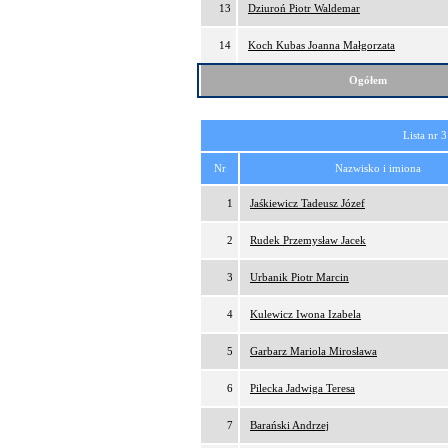
13
Dziuroń Piotr Waldemar
14
Koch Kubas Joanna Małgorzata
Ogółem
Lista nr 3
Nr
Nazwisko i imiona
1
Jaśkiewicz Tadeusz Józef
2
Rudek Przemysław Jacek
3
Urbanik Piotr Marcin
4
Kulewicz Iwona Izabela
5
Garbarz Mariola Mirosława
6
Pilecka Jadwiga Teresa
7
Barański Andrzej