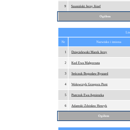
9
Szumiński Jerzy Józef
Ogółem
Lis
Nr
Nazwisko i imiona
1
Dzięcielewski Marek Jerzy
2
Kud Ewa Małgorzata
3
Seńczuk Bogusław Ryszard
4
Wołowczyk Grzegorz Piotr
5
Piatczuk Ewa Agnieszka
6
Adamski Zdzisław Henryk
Ogółem