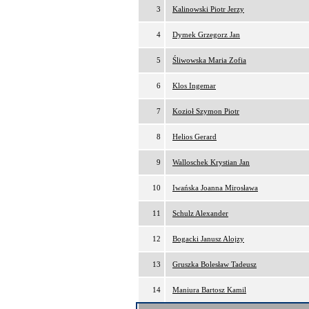
3
Kalinowski Piotr Jerzy
4
Dymek Grzegorz Jan
5
Śliwowska Maria Zofia
6
Klos Ingemar
7
Kozioł Szymon Piotr
8
Helios Gerard
9
Walloschek Krystian Jan
10
Iwańska Joanna Mirosława
11
Schulz Alexander
12
Bogacki Janusz Alojzy
13
Gruszka Bolesław Tadeusz
14
Maniura Bartosz Kamil