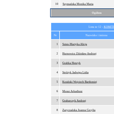
10
Szymańska Monika Maria
Ogółem
Lista nr 12 -
KOMITE
Nr
Nazwisko i imiona
1
Szten-Martyka Alicja
2
Hurnowicz Zdzisław Andrzej
3
Grabka Henryk
4
Stróżyk Jadwiga Lidia
5
Kosiński Wojciech Bartłomiej
6
Mosur Arkadiusz
7
Grabarczyk Andrzej
8
Zaryczańska Joanna Cecylia