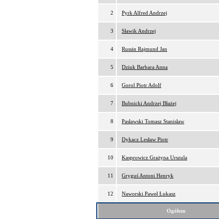
2
Pyrk Alfred Andrzej
3
Sławik Andrzej
4
Russin Rajmund Jan
5
Dziuk Barbara Anna
6
Gorol Piotr Adolf
7
Bubnicki Andrzej Błażej
8
Pasławski Tomasz Stanisław
9
Dykacz Lesław Piotr
10
Kasprowicz Grażyna Urszula
11
Gryguś Antoni Henryk
12
Naworski Paweł Łukasz
Ogółem