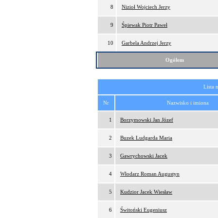
8
Nizioł Wojciech Jerzy
9
Śpiewak Piotr Paweł
10
Garbela Andrzej Jerzy
Ogółem
Lista 
Nr
Nazwisko i imiona
1
Borzymowski Jan Józef
2
Buzek Ludgarda Maria
3
Gawrychowski Jacek
4
Włodarz Roman Augustyn
5
Kudzior Jacek Wiesław
6
Świtoński Eugeniusz