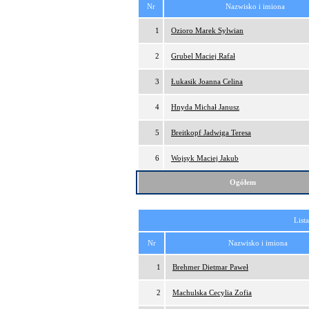
Nr
Nazwisko i imiona
1
Ozioro Marek Sylwian
2
Grubel Maciej Rafał
3
Łukasik Joanna Celina
4
Hnyda Michał Janusz
5
Breitkopf Jadwiga Teresa
6
Wojsyk Maciej Jakub
Ogółem
List
Nr
Nazwisko i imiona
1
Brehmer Dietmar Paweł
2
Machulska Cecylia Zofia