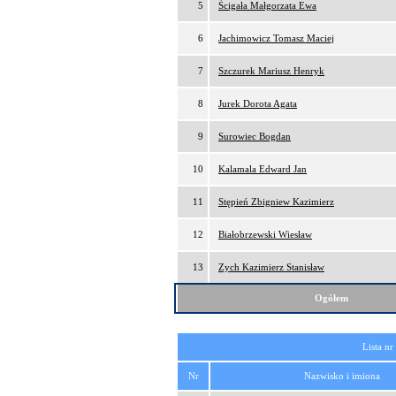
5
Ścigała Małgorzata Ewa
6
Jachimowicz Tomasz Maciej
7
Szczurek Mariusz Henryk
8
Jurek Dorota Agata
9
Surowiec Bogdan
10
Kalamala Edward Jan
11
Stępień Zbigniew Kazimierz
12
Białobrzewski Wiesław
13
Zych Kazimierz Stanisław
Ogółem
Lista nr
Nr
Nazwisko i imiona