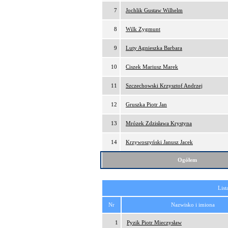
7
Jochlik Gustaw Wilhelm
8
Wilk Zygmunt
9
Luty Agnieszka Barbara
10
Ciszek Mariusz Marek
11
Szczechowski Krzysztof Andrzej
12
Gruszka Piotr Jan
13
Mrózek Zdzisława Krystyna
14
Krzywoszyński Janusz Jacek
Ogółem
List
Nr
Nazwisko i imiona
1
Pyzik Piotr Mieczysław