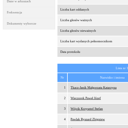
Dane w arkuszach
Liczba kart oddanych
Frekwencja
Liczba głosów ważnych
Dokumenty wyborcze
Liczba głosów nieważnych
Liczba kart wydanych pełnomocnikom
Data protokołu
Lista nr 
Nr
Nazwisko i imiona
1
Tkacz-Janik Małgorzata Katarzyna
2
Wieczorek Paweł Józef
3
Wójcik Krzysztof Stefan
4
Pawlak Ryszard Zbigniew