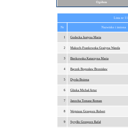
Ogółem
Lista nr 1
Nr
Nazwisko i imiona
1
Godecka Justyna Maria
2
Makuch-Frankowska Grażyna Wanda
3
Bierkowska Katarzyna Maria
4
Bączek Bogusław Bronisław
5
Dyrda Bożena
6
Glinka Michał Artur
7
Janocha Tomasz Roman
8
Wojniusz Grzegorz Robert
9
Syryłło Grzegorz Rafał