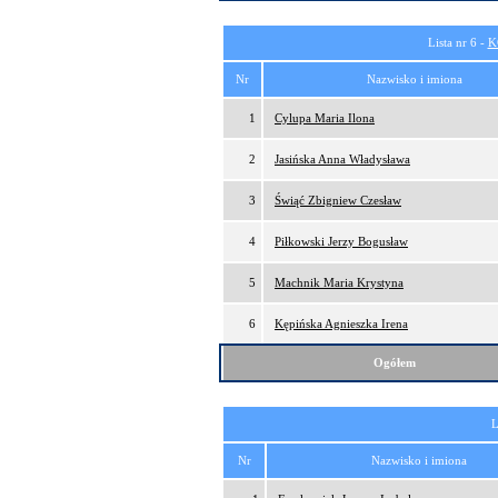
Lista nr 6 -
K
Nr
Nazwisko i imiona
1
Cylupa Maria Ilona
2
Jasińska Anna Władysława
3
Świąć Zbigniew Czesław
4
Piłkowski Jerzy Bogusław
5
Machnik Maria Krystyna
6
Kępińska Agnieszka Irena
Ogółem
L
Nr
Nazwisko i imiona