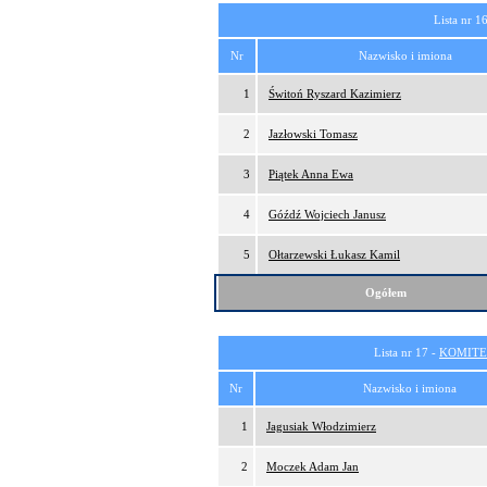
Lista nr 1
Nr
Nazwisko i imiona
1
Świtoń Ryszard Kazimierz
2
Jazłowski Tomasz
3
Piątek Anna Ewa
4
Góźdź Wojciech Janusz
5
Ołtarzewski Łukasz Kamil
Ogółem
Lista nr 17 -
KOMITE
Nr
Nazwisko i imiona
1
Jagusiak Włodzimierz
2
Moczek Adam Jan