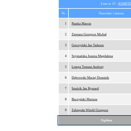
Lista nr 15 -
KOMITE
Nr
Nazwisko i imiona
1
Pianka Marcin
2
Zientara Grzegorz Michał
3
Greczyński Jan Tadeusz
4
Szymańska Joanna Magdalena
5
Lempa Tomasz Andrzej
6
Dąbrowski Maciej Dominik
7
Szuścik Jan Ryszard
8
Buczyński Mariusz
9
Zabiegała Witold Grzegorz
Ogółem