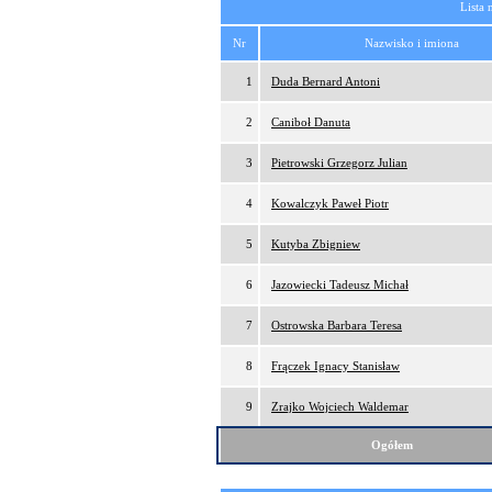
Lista 
Nr
Nazwisko i imiona
1
Duda Bernard Antoni
2
Caniboł Danuta
3
Pietrowski Grzegorz Julian
4
Kowalczyk Paweł Piotr
5
Kutyba Zbigniew
6
Jazowiecki Tadeusz Michał
7
Ostrowska Barbara Teresa
8
Frączek Ignacy Stanisław
9
Zrajko Wojciech Waldemar
Ogółem