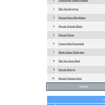
1
Frąckowiak Joanna Izabela
2
Mai Van Krystyna
3
Paruzel Anna Magdalena
4
Nowak Urszula Maria
5
Paruzel Teresa
6
Leszczyński Franciszek
7
Babik Adam Władysław
8
Mai Van Anna Binh
9
Nowak Henryk
10
Paruzel Tomasz Artur
Ogółem
Lis