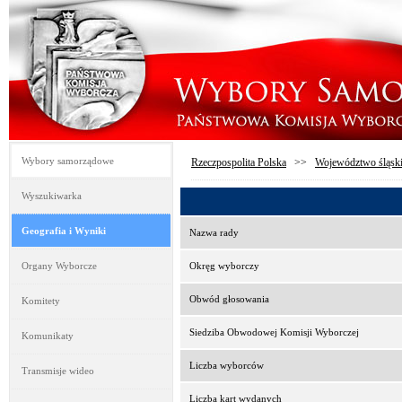
Wybory samorządowe
Rzeczpospolita Polska
>>
Województwo śląsk
Wyszukiwarka
Geografia i Wyniki
Nazwa rady
Organy Wyborcze
Okręg wyborczy
Obwód głosowania
Komitety
Siedziba Obwodowej Komisji Wyborczej
Komunikaty
Liczba wyborców
Transmisje wideo
Liczba kart wydanych