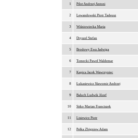
1
Pilot Andrzej Antoni
2
Lewandowski Piotr Tadeusz
3
Wiśniowiecka Maria
4
Dryszel Stefan
5
Brodowy Ewa Jadwiga
6
Tomecki Paweł Waldemar
7
Kapica Jacek Wawrzyniec
8
Łukasiewicz Sławomir Andrzej
9
Baluch Ludwik Józef
10
Sitko Marian Franciszek
11
Lisiewicz Piotr
12
Pełka Zbigniew Adam