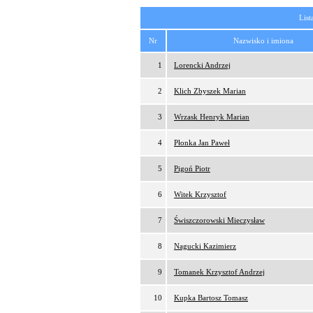
List
Nr
Nazwisko i imiona
1
Lorencki Andrzej
2
Klich Zbyszek Marian
3
Wrzask Henryk Marian
4
Płonka Jan Paweł
5
Pigoń Piotr
6
Witek Krzysztof
7
Świszczorowski Mieczysław
8
Nagucki Kazimierz
9
Tomanek Krzysztof Andrzej
10
Kupka Bartosz Tomasz