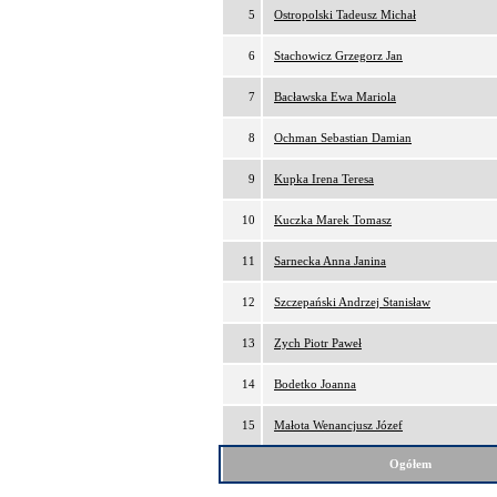
5
Ostropolski Tadeusz Michał
6
Stachowicz Grzegorz Jan
7
Bacławska Ewa Mariola
8
Ochman Sebastian Damian
9
Kupka Irena Teresa
10
Kuczka Marek Tomasz
11
Sarnecka Anna Janina
12
Szczepański Andrzej Stanisław
13
Zych Piotr Paweł
14
Bodetko Joanna
15
Małota Wenancjusz Józef
Ogółem