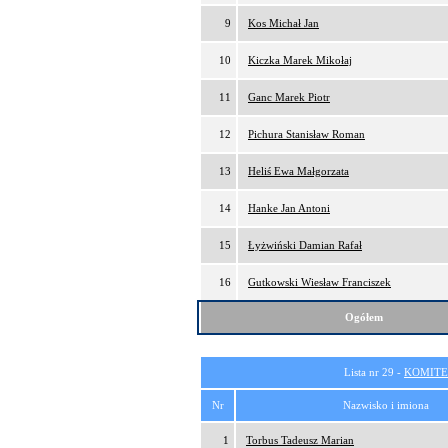
9
Kos Michał Jan
10
Kiczka Marek Mikołaj
11
Ganc Marek Piotr
12
Pichura Stanisław Roman
13
Heliś Ewa Małgorzata
14
Hanke Jan Antoni
15
Łyżwiński Damian Rafał
16
Gutkowski Wiesław Franciszek
Ogółem
Lista nr 29 -
KOMITE
Nr
Nazwisko i imiona
1
Torbus Tadeusz Marian