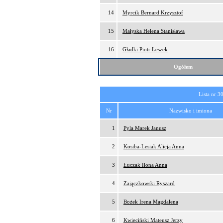
14
Myrcik Bernard Krzysztof
15
Małyska Helena Stanisława
16
Gładki Piotr Leszek
Ogółem
Lista nr 3
Nr
Nazwisko i imiona
1
Pyla Marek Janusz
2
Kosiba-Lesiak Alicja Anna
3
Łuczak Ilona Anna
4
Zajączkowski Ryszard
5
Bożek Irena Magdalena
6
Kwieciński Mateusz Jerzy