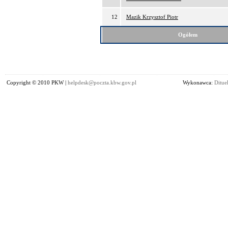
12
Mazik Krzysztof Piotr
Ogółem
Copyright © 2010 PKW |
helpdesk@poczta.kbw.gov.pl
Wykonawca:
Dituel