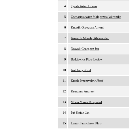
4
Tyrała Artur Łukasz
5
Zacharjasiewicz Małgorzata Weronika
6
Knapik Grzegorz Antoni
7
Kowalik Mikołaj Aleksander
8
Nowok Grzegorz Jan
9
Betkiewicz Piotr Lesław
10
Kot Jerzy Józef
11
Krzak Przemysław Józef
12
Kruszena Andrzej
13
Miksa Marek Krzysztof
14
Paś Stefan Jan
15
Lenart Franciszek Piotr