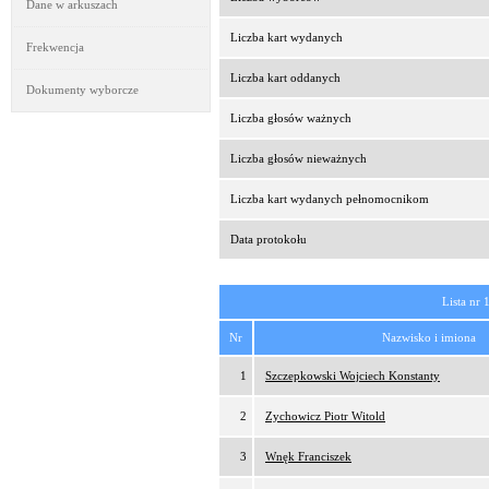
Dane w arkuszach
Liczba kart wydanych
Frekwencja
Liczba kart oddanych
Dokumenty wyborcze
Liczba głosów ważnych
Liczba głosów nieważnych
Liczba kart wydanych pełnomocnikom
Data protokołu
Lista nr 
Nr
Nazwisko i imiona
1
Szczepkowski Wojciech Konstanty
2
Zychowicz Piotr Witold
3
Wnęk Franciszek