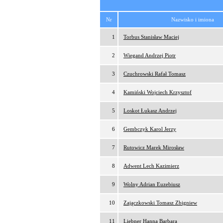
Nr
Nazwisko i imiona
1
Torbus Stanisław Maciej
2
Wiegand Andrzej Piotr
3
Czuchrowski Rafał Tomasz
4
Kamiński Wojciech Krzysztof
5
Loskot Łukasz Andrzej
6
Gembczyk Karol Jerzy
7
Rutowicz Marek Mirosław
8
Adwent Lech Kazimierz
9
Wolny Adrian Euzebiusz
10
Zajączkowski Tomasz Zbigniew
11
Liebner Hanna Barbara