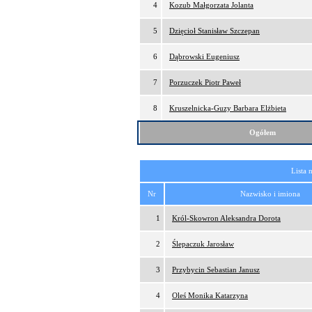
4
Kozub Małgorzata Jolanta
5
Dzięcioł Stanisław Szczepan
6
Dąbrowski Eugeniusz
7
Porzuczek Piotr Paweł
8
Kruszelnicka-Guzy Barbara Elżbieta
Ogółem
Lista 
Nr
Nazwisko i imiona
1
Król-Skowron Aleksandra Dorota
2
Ślepaczuk Jarosław
3
Przybycin Sebastian Janusz
4
Oleś Monika Katarzyna