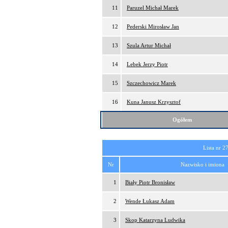
11
Paruzel Michał Marek
12
Pederski Mirosław Jan
13
Szula Artur Michał
14
Lebek Jerzy Piotr
15
Szczechowicz Marek
16
Kuna Janusz Krzysztof
Ogółem
Lista nr 2
Nr
Nazwisko i imiona
1
Biały Piotr Bronisław
2
Wende Łukasz Adam
3
Skop Katarzyna Ludwika