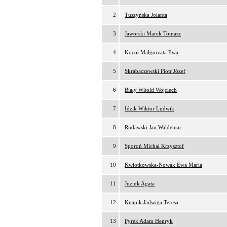
2
Tuszyńska Jolanta
3
Jaworski Marek Tomasz
4
Kocot Małgorzata Ewa
5
Skrabaczewski Piotr Józef
6
Biały Witold Wojciech
7
Idzik Wiktor Ludwik
8
Rudawski Jan Waldemar
9
Sporoń Michał Krzysztof
10
Kwiotkowska-Nowak Ewa Maria
11
Juziuk Agata
12
Knapik Jadwiga Teresa
13
Pyrek Adam Henryk