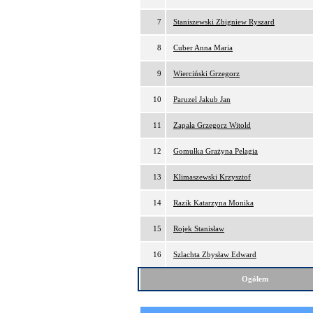
7
Staniszewski Zbigniew Ryszard
8
Cuber Anna Maria
9
Wierciński Grzegorz
10
Paruzel Jakub Jan
11
Zapała Grzegorz Witold
12
Gomułka Grażyna Pelagia
13
Klimaszewski Krzysztof
14
Razik Katarzyna Monika
15
Rojek Stanisław
16
Szlachta Zbysław Edward
Ogółem