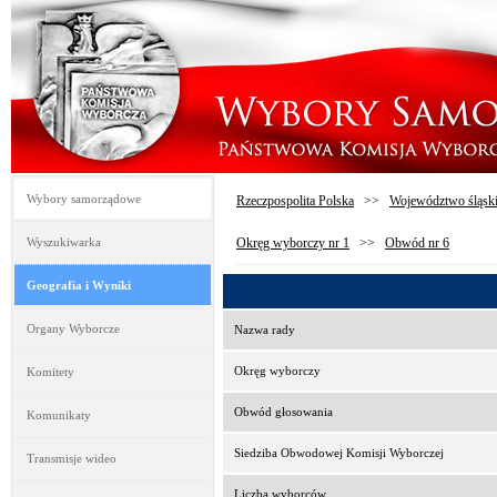
Wybory samorządowe
Rzeczpospolita Polska
>>
Województwo śląsk
Wyszukiwarka
Okręg wyborczy nr 1
>>
Obwód nr 6
Geografia i Wyniki
Organy Wyborcze
Nazwa rady
Okręg wyborczy
Komitety
Obwód głosowania
Komunikaty
Siedziba Obwodowej Komisji Wyborczej
Transmisje wideo
Liczba wyborców