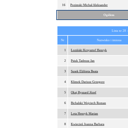
16
Pozimski Michał Aleksander
Ogółem
Lista nr 28 
Nr
Nazwisko i imiona
1
Łoziński Krzysztof Henryk
2
Psiuk Tadeusz Jan
3
Susek Elżbieta Beata
4
Klimek Dariusz Grzegorz
5
Okaj Ryszard Józef
6
Bichalski Wojciech Roman
7
Lota Henryk Marian
8
Kwiecień Joanna Barbara