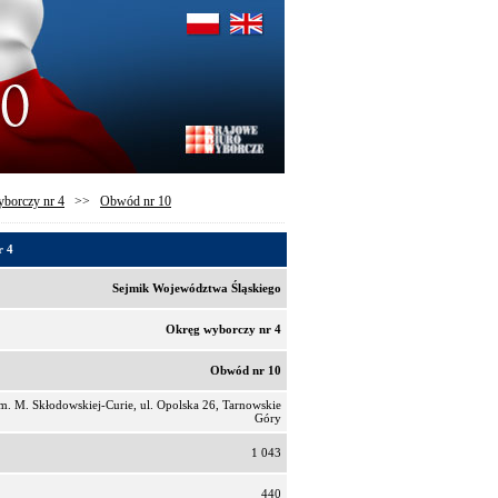
borczy nr 4
>>
Obwód nr 10
r 4
Sejmik Województwa Śląskiego
Okręg wyborczy nr 4
Obwód nr 10
. M. Skłodowskiej-Curie, ul. Opolska 26, Tarnowskie
Góry
1 043
440