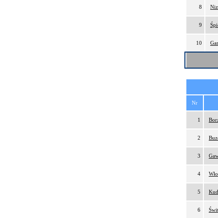
8
Niz
9
Śpi
10
Gar
Nr
1
Bor
2
Buz
3
Gaw
4
Wło
5
Kud
6
Świ