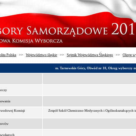
lita Polska
>>
Województwo śląskie
>>
Sejmik Województwa Śląskiego
>>
Okręg wy
m. Tarnowskie Góry, Obwód nr 10, Okręg wyborczy n
orczy
sowania
bwodowej Komisji
Zespół Szkół Chemiczno-Medycznych i Ogólnokształcących im
borców
t wydanych