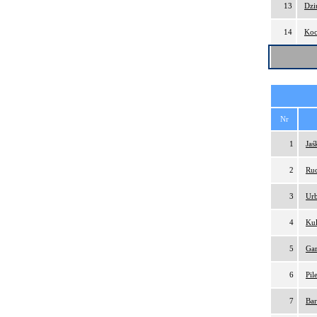
13
Dzi
14
Koc
Nr
1
Jaś
2
Rud
3
Urb
4
Kul
5
Gar
6
Pil
7
Bar