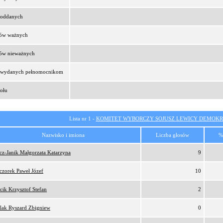
t oddanych
sów ważnych
sów nieważnych
t wydanych pełnomocnikom
ołu
Lista nr 1 -
KOMITET WYBORCZY SOJUSZ LEWICY DEMOKR
Nazwisko i imiona
Liczba głosów
%
cz-Janik Małgorzata Katarzyna
9
czorek Paweł Józef
10
cik Krzysztof Stefan
2
lak Ryszard Zbigniew
0