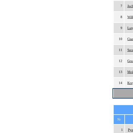
7
Joc
8
Wil
9
Lut
10
Cis
11
Szc
12
Gru
13
Mró
14
Krz
Nr
1
Pyz