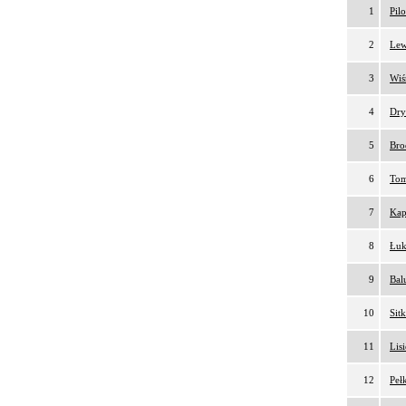
1
Pil
2
Lew
3
Wiś
4
Dry
5
Bro
6
Tom
7
Kap
8
Łuk
9
Bal
10
Sit
11
Lis
12
Peł