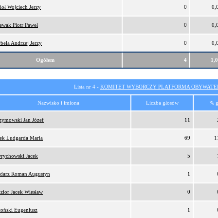
ioł Wojciech Jerzy
0
0,
ewak Piotr Paweł
0
0,
bela Andrzej Jerzy
0
0,
Ogółem
4
1,
Lista nr 4 -
KOMITET WYBORCZY PLATFORMA OBYWATEL
Nazwisko i imiona
Liczba głosów
% g
zymowski Jan Józef
11
ek Ludgarda Maria
69
1
rychowski Jacek
5
darz Roman Augustyn
1
zior Jacek Wiesław
0
toński Eugeniusz
1