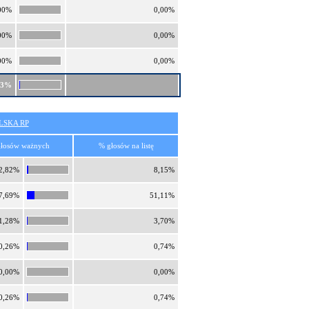
00%
0,00%
00%
0,00%
00%
0,00%
03%
SKA RP
łosów ważnych
% głosów na listę
2,82%
8,15%
7,69%
51,11%
1,28%
3,70%
0,26%
0,74%
0,00%
0,00%
0,26%
0,74%