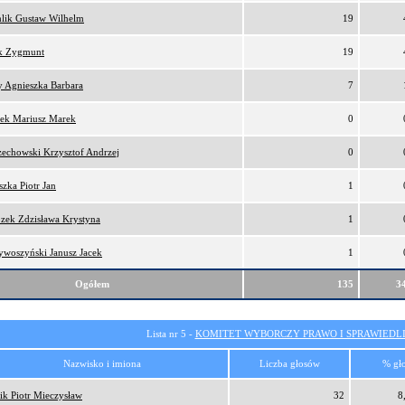
hlik Gustaw Wilhelm
19
k Zygmunt
19
y Agnieszka Barbara
7
zek Mariusz Marek
0
zechowski Krzysztof Andrzej
0
szka Piotr Jan
1
zek Zdzisława Krystyna
1
ywoszyński Janusz Jacek
1
Ogółem
135
3
Lista nr 5 -
KOMITET WYBORCZY PRAWO I SPRAWIEDL
Nazwisko i imiona
Liczba głosów
% gł
ik Piotr Mieczysław
32
8