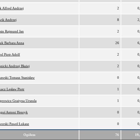
k Alfred Andrzej
2
0
wik Andrzej
8
2
sin Rajmund Jan
2
0
uk Barbara Anna
26
6
ol Piotr Adolf
2
0
nicki Andrzej Błażej
2
0
ławski Tomasz Stanisław
0
0
acz Lesław Piotr
1
0
prowicz Grażyna Urszula
1
0
guś Antoni Henryk
0
0
orski Paweł Łukasz
0
0
Ogółem
76
19