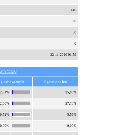
440
390
50
0
22-11-2010 01:59
ATYCZNEJ
 głosów ważnych
% głosów na listę
2,31%
25,00%
2,56%
27,78%
0,51%
5,56%
0,00%
0,00%