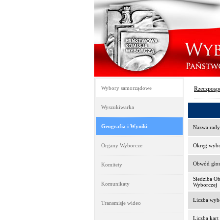
Wybory samorządowe
Rzeczpospo
Wyszukiwarka
Geografia i Wyniki
Nazwa rady
Organy Wyborcze
Okręg wyb
Obwód gło
Komitety
Siedziba O
Komunikaty
Wyborczej
Liczba wy
Transmisje wideo
Liczba kar