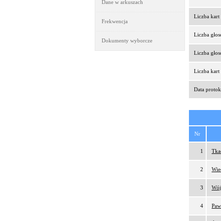
Dane w arkuszach
Liczba kar
Frekwencja
Liczba gło
Dokumenty wyborcze
Liczba gło
Liczba kar
Data protok
Nr
1
Tka
2
Wie
3
Wój
4
Paw