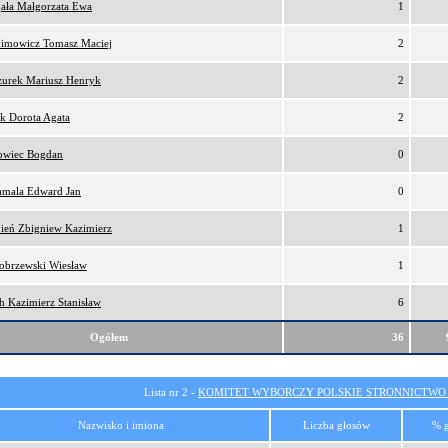
gała Małgorzata Ewa
1
himowicz Tomasz Maciej
2
zurek Mariusz Henryk
2
ek Dorota Agata
2
owiec Bogdan
0
amala Edward Jan
0
pień Zbigniew Kazimierz
1
łobrzewski Wiesław
1
h Kazimierz Stanisław
6
Ogółem
36
Lista nr 2 -
KOMITET WYBORCZY POLSKIE STRONNICTW
Nazwisko i imiona
Liczba głosów
% 