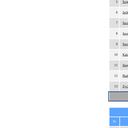
5
Ści
6
Jac
7
Szc
8
Jur
9
Sur
10
Kal
11
Stę
12
Bia
13
Zyc
Nr