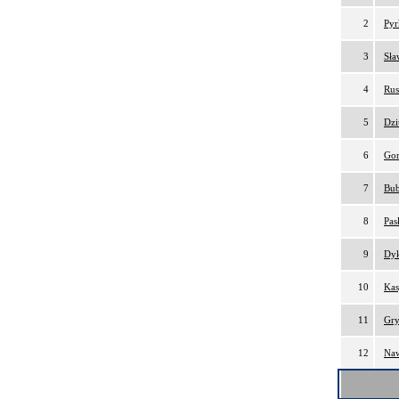
2
Pyr
3
Sła
4
Rus
5
Dzi
6
Gor
7
Bub
8
Pas
9
Dyk
10
Kas
11
Gry
12
Naw