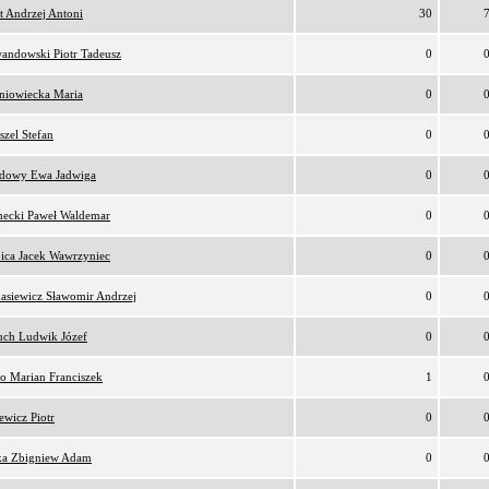
ot Andrzej Antoni
30
andowski Piotr Tadeusz
0
niowiecka Maria
0
szel Stefan
0
dowy Ewa Jadwiga
0
ecki Paweł Waldemar
0
ica Jacek Wawrzyniec
0
asiewicz Sławomir Andrzej
0
uch Ludwik Józef
0
ko Marian Franciszek
1
iewicz Piotr
0
ka Zbigniew Adam
0