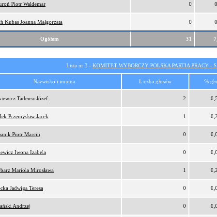
uroń Piotr Waldemar
0
h Kubas Joanna Małgorzata
0
Ogółem
31
7
Lista nr 3 -
KOMITET WYBORCZY POLSKA PARTIA PRACY - SI
Nazwisko i imiona
Liczba głosów
% gł
kiewicz Tadeusz Józef
2
0,
ek Przemysław Jacek
1
0,
anik Piotr Marcin
0
0,
ewicz Iwona Izabela
0
0,
barz Mariola Mirosława
1
0,
ecka Jadwiga Teresa
0
0,
ański Andrzej
0
0,